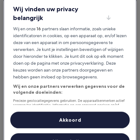
je het geweldig vindt.
Wij vinden uw privacy
belangrijk
Beschikbaar voor iOS en Android
Wij en onze
16
partners slaan informatie, zoals unieke
identificatoren in cookies, op een apparaat op, en/of lezen
deze van een apparaat in om persoonsgegevens te
verwerken. Je kunt je instellingen bevestigen of wijzigen
door hieronder te klikken. Je kunt dit ook op elk moment
doen op de pagina met onze privacyverklaring. Deze
keuzes worden aan onze partners doorgegeven en
hebben geen invloed op browsegegevens.
Wij en onze partners verwerken gegevens voor de
volgende doeleinden:
Redenen om onze app te
downloaden
Precieze geolocatiegegevens gebruiken. De apparaatkenmerken actief
scannen ter identificatie. Informatie op een apparaat opslaan en/of
openen. Gepersonaliseerde advertenties en content, advertentie- en
contentmetingen, doelgroepenonderzoek en ontwikkeling van
diensten.
Akkoord
Partnerlijst (derden)
Bespaar nog meer
Krijg kortingen op geselecteerde hotels in de