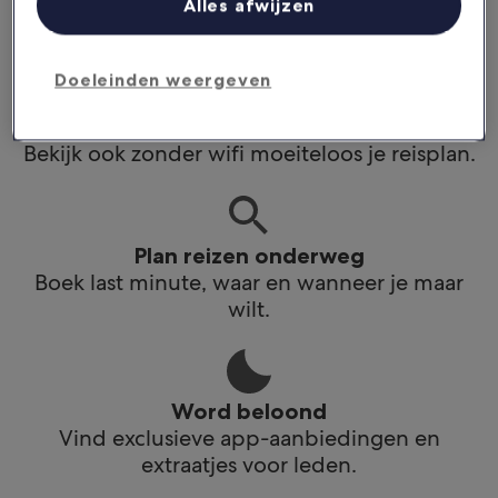
Alles afwijzen
app.
Doeleinden weergeven
Blijf op de hoogte
Bekijk ook zonder wifi moeiteloos je reisplan.
Plan reizen onderweg
Boek last minute, waar en wanneer je maar
wilt.
Word beloond
Vind exclusieve app-aanbiedingen en
extraatjes voor leden.