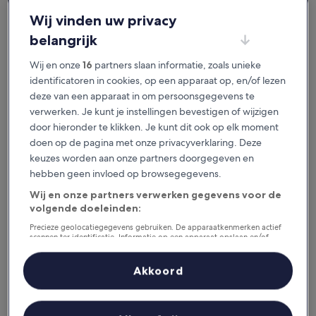
je het geweldig vindt.
Wij vinden uw privacy
belangrijk
Beschikbaar voor iOS en Android
Wij en onze
16
partners slaan informatie, zoals unieke
identificatoren in cookies, op een apparaat op, en/of lezen
deze van een apparaat in om persoonsgegevens te
verwerken. Je kunt je instellingen bevestigen of wijzigen
door hieronder te klikken. Je kunt dit ook op elk moment
doen op de pagina met onze privacyverklaring. Deze
keuzes worden aan onze partners doorgegeven en
hebben geen invloed op browsegegevens.
Wij en onze partners verwerken gegevens voor de
volgende doeleinden:
Redenen om onze app te
downloaden
Precieze geolocatiegegevens gebruiken. De apparaatkenmerken actief
scannen ter identificatie. Informatie op een apparaat opslaan en/of
openen. Gepersonaliseerde advertenties en content, advertentie- en
contentmetingen, doelgroepenonderzoek en ontwikkeling van
diensten.
Akkoord
Partnerlijst (derden)
Bespaar nog meer
Krijg kortingen op geselecteerde hotels in de