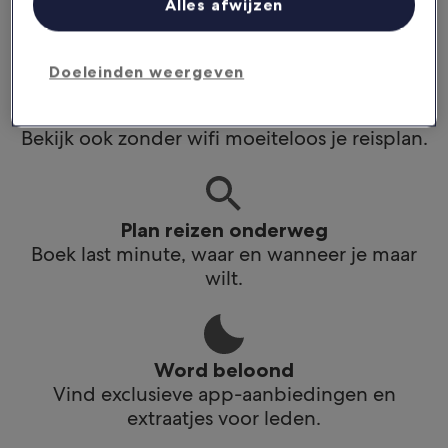
Alles afwijzen
app.
Doeleinden weergeven
Blijf op de hoogte
Bekijk ook zonder wifi moeiteloos je reisplan.
Plan reizen onderweg
Boek last minute, waar en wanneer je maar
wilt.
Word beloond
Vind exclusieve app-aanbiedingen en
extraatjes voor leden.