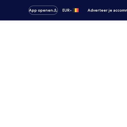
•
App openen
EUR
Adverteer je accom