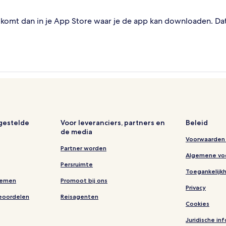
omt dan in je App Store waar je de app kan downloaden. Dat i
lgestelde
Voor leveranciers, partners en
Beleid
de media
Voorwaarden 
Partner worden
Algemene vo
Persruimte
Toegankelijk
nemen
Promoot bij ons
Privacy
eoordelen
Reisagenten
Cookies
Juridische in