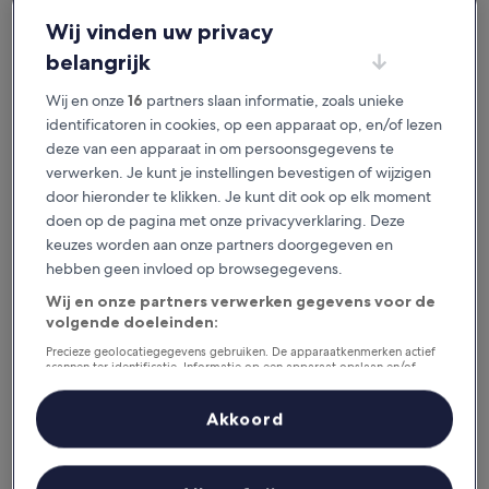
je het geweldig vindt.
Wij vinden uw privacy
belangrijk
Beschikbaar voor iOS en Android
Wij en onze
16
partners slaan informatie, zoals unieke
identificatoren in cookies, op een apparaat op, en/of lezen
deze van een apparaat in om persoonsgegevens te
verwerken. Je kunt je instellingen bevestigen of wijzigen
door hieronder te klikken. Je kunt dit ook op elk moment
doen op de pagina met onze privacyverklaring. Deze
keuzes worden aan onze partners doorgegeven en
hebben geen invloed op browsegegevens.
Wij en onze partners verwerken gegevens voor de
volgende doeleinden:
Redenen om onze app te
downloaden
Precieze geolocatiegegevens gebruiken. De apparaatkenmerken actief
scannen ter identificatie. Informatie op een apparaat opslaan en/of
openen. Gepersonaliseerde advertenties en content, advertentie- en
contentmetingen, doelgroepenonderzoek en ontwikkeling van
diensten.
Akkoord
Partnerlijst (derden)
Bespaar nog meer
Krijg kortingen op geselecteerde hotels in de