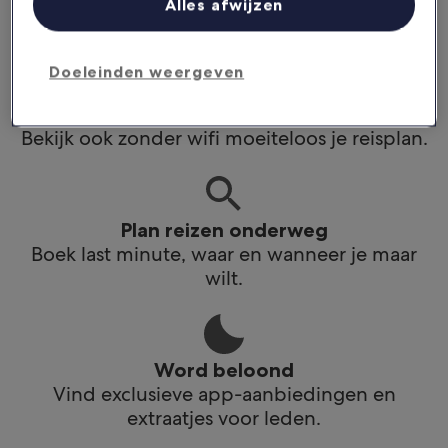
Alles afwijzen
app.
Doeleinden weergeven
Blijf op de hoogte
Bekijk ook zonder wifi moeiteloos je reisplan.
Plan reizen onderweg
Boek last minute, waar en wanneer je maar
wilt.
Word beloond
Vind exclusieve app-aanbiedingen en
extraatjes voor leden.