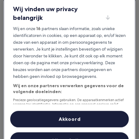
je het geweldig vindt.
Wij vinden uw privacy
belangrijk
Beschikbaar voor iOS en Android
Wij en onze
16
partners slaan informatie, zoals unieke
identificatoren in cookies, op een apparaat op, en/of lezen
deze van een apparaat in om persoonsgegevens te
verwerken. Je kunt je instellingen bevestigen of wijzigen
door hieronder te klikken. Je kunt dit ook op elk moment
doen op de pagina met onze privacyverklaring. Deze
keuzes worden aan onze partners doorgegeven en
hebben geen invloed op browsegegevens.
Wij en onze partners verwerken gegevens voor de
volgende doeleinden:
Redenen om onze app te
downloaden
Precieze geolocatiegegevens gebruiken. De apparaatkenmerken actief
scannen ter identificatie. Informatie op een apparaat opslaan en/of
openen. Gepersonaliseerde advertenties en content, advertentie- en
contentmetingen, doelgroepenonderzoek en ontwikkeling van
diensten.
Akkoord
Partnerlijst (derden)
Bespaar nog meer
Krijg kortingen op geselecteerde hotels in de