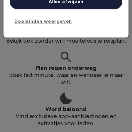
Alles afwijzen
app.
Doeleinden weergeven
Blijf op de hoogte
Bekijk ook zonder wifi moeiteloos je reisplan.
Plan reizen onderweg
Boek last minute, waar en wanneer je maar
wilt.
Word beloond
Vind exclusieve app-aanbiedingen en
extraatjes voor leden.