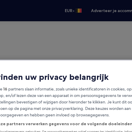
•
EUR
Adverteer je accom
vinden uw privacy belangrijk
ze
16
partners slaan informatie, zoals unieke identificatoren in cookies, o
op, en/of lezen deze van een apparaat in om persoonsgegevens te verw
stellingen bevestigen of wijzigen door hieronder te klikken. Je kunt dit o
en op de pagina met onze privacyverklaring. Deze keuzes worden aan
doorgegeven en hebben geen invloed op browsegegevens.
nze partners verwerken gegevens voor de volgende doeleinden
locatiegegevens gebruiken. De apparaatkenmerken actief scannen ter identificatie. Info