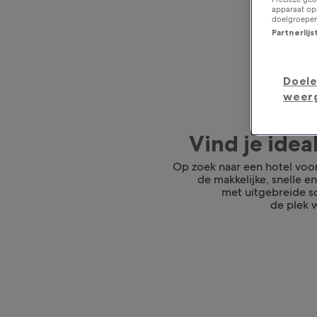
apparaat ops
doelgroepen
Partnerlij
Doele
weer
Vind je ide
Op zoek naar een hotel voo
de makkelijke, snelle e
met uitgebreide so
de plek w