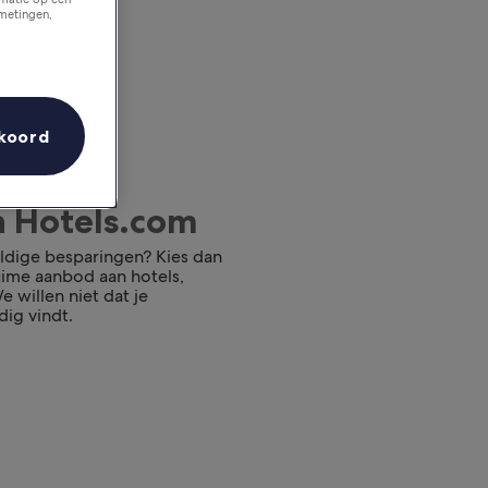
tmetingen,
koord
n Hotels.com
ldige besparingen? Kies dan
ruime aanbod aan hotels,
 willen niet dat je
dig vindt.