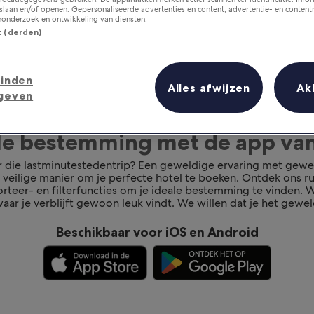
laan en/of openen. Gepersonaliseerde advertenties en content, advertentie- en conten
onderzoek en ontwikkeling van diensten.
st (derden)
inden
Alles afwijzen
Ak
geven
ale bestemming met de app va
r die lastminutestedentrip? Een geweldige ervaring met gewe
n veilige manier om je perfecte hotel te boeken. Ontdek ons 
rteer- en filterfuncties om je ideale bestemming te vinden. We
aar je verblijft gewoon leuk vindt. We willen dat je het gewel
Beschikbaar voor iOS en Android