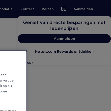
modatie
Contact
Reizen
Aanmelden
Geniet van directe besparingen met
ledenprijzen
Aanmelden
Hotels.com Rewards ontdekken
Feedback
p een
erken. Je
ok op elk
 onze
:
rmatie op een