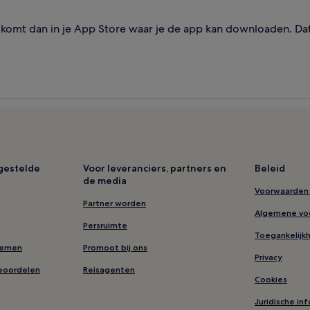
omt dan in je App Store waar je de app kan downloaden. Dat i
lgestelde
Voor leveranciers, partners en
Beleid
de media
Voorwaarden 
Partner worden
Algemene vo
Persruimte
Toegankelijk
nemen
Promoot bij ons
Privacy
eoordelen
Reisagenten
Cookies
Juridische in