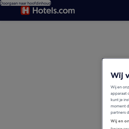
Doorgaan naar hoofdinhoud
editorial
Wij 
Wij en on
apparaat 
kunt je in
moment do
partners 
Wij en o
Precieze geo