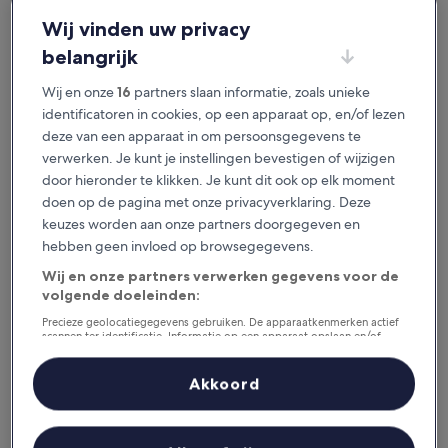
je het geweldig vindt.
Wij vinden uw privacy
belangrijk
Beschikbaar voor iOS en Android
Wij en onze
16
partners slaan informatie, zoals unieke
identificatoren in cookies, op een apparaat op, en/of lezen
deze van een apparaat in om persoonsgegevens te
verwerken. Je kunt je instellingen bevestigen of wijzigen
door hieronder te klikken. Je kunt dit ook op elk moment
doen op de pagina met onze privacyverklaring. Deze
keuzes worden aan onze partners doorgegeven en
hebben geen invloed op browsegegevens.
Wij en onze partners verwerken gegevens voor de
volgende doeleinden:
Redenen om onze app te
downloaden
Precieze geolocatiegegevens gebruiken. De apparaatkenmerken actief
scannen ter identificatie. Informatie op een apparaat opslaan en/of
openen. Gepersonaliseerde advertenties en content, advertentie- en
contentmetingen, doelgroepenonderzoek en ontwikkeling van
diensten.
Akkoord
Partnerlijst (derden)
Bespaar nog meer
Krijg kortingen op geselecteerde hotels in de