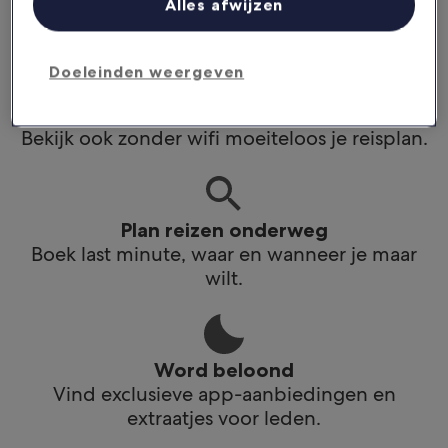
Alles afwijzen
app.
Doeleinden weergeven
Blijf op de hoogte
Bekijk ook zonder wifi moeiteloos je reisplan.
Plan reizen onderweg
Boek last minute, waar en wanneer je maar
wilt.
Word beloond
Vind exclusieve app-aanbiedingen en
extraatjes voor leden.