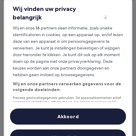
je het geweldig vindt.
Wij vinden uw privacy
belangrijk
Beschikbaar voor iOS en Android
Wij en onze
16
partners slaan informatie, zoals unieke
identificatoren in cookies, op een apparaat op, en/of lezen
deze van een apparaat in om persoonsgegevens te
verwerken. Je kunt je instellingen bevestigen of wijzigen
door hieronder te klikken. Je kunt dit ook op elk moment
doen op de pagina met onze privacyverklaring. Deze
keuzes worden aan onze partners doorgegeven en
hebben geen invloed op browsegegevens.
Wij en onze partners verwerken gegevens voor de
volgende doeleinden:
Redenen om onze app te
downloaden
Precieze geolocatiegegevens gebruiken. De apparaatkenmerken actief
scannen ter identificatie. Informatie op een apparaat opslaan en/of
openen. Gepersonaliseerde advertenties en content, advertentie- en
contentmetingen, doelgroepenonderzoek en ontwikkeling van
diensten.
Akkoord
Partnerlijst (derden)
Bespaar nog meer
Krijg kortingen op geselecteerde hotels in de