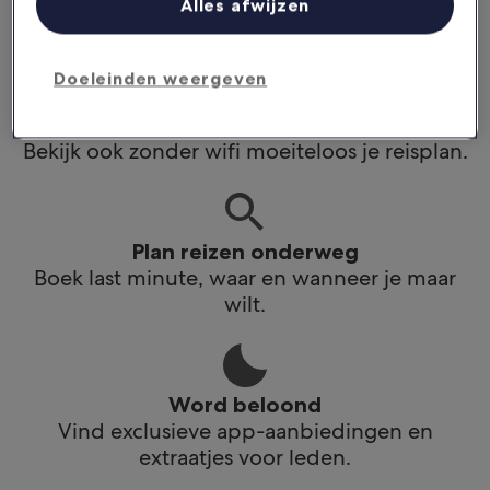
Alles afwijzen
app.
Doeleinden weergeven
Blijf op de hoogte
Bekijk ook zonder wifi moeiteloos je reisplan.
Plan reizen onderweg
Boek last minute, waar en wanneer je maar
wilt.
Word beloond
Vind exclusieve app-aanbiedingen en
extraatjes voor leden.