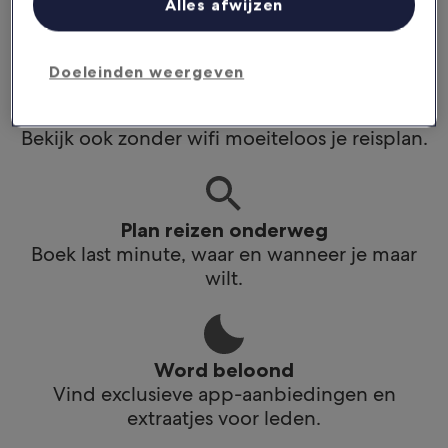
Alles afwijzen
app.
Doeleinden weergeven
Blijf op de hoogte
Bekijk ook zonder wifi moeiteloos je reisplan.
Plan reizen onderweg
Boek last minute, waar en wanneer je maar
wilt.
Word beloond
Vind exclusieve app-aanbiedingen en
extraatjes voor leden.