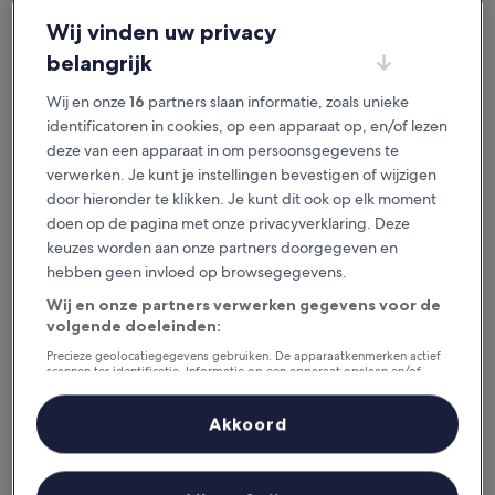
je het geweldig vindt.
Wij vinden uw privacy
belangrijk
Beschikbaar voor iOS en Android
Wij en onze
16
partners slaan informatie, zoals unieke
identificatoren in cookies, op een apparaat op, en/of lezen
deze van een apparaat in om persoonsgegevens te
verwerken. Je kunt je instellingen bevestigen of wijzigen
door hieronder te klikken. Je kunt dit ook op elk moment
doen op de pagina met onze privacyverklaring. Deze
keuzes worden aan onze partners doorgegeven en
hebben geen invloed op browsegegevens.
Wij en onze partners verwerken gegevens voor de
volgende doeleinden:
Redenen om onze app te
downloaden
Precieze geolocatiegegevens gebruiken. De apparaatkenmerken actief
scannen ter identificatie. Informatie op een apparaat opslaan en/of
openen. Gepersonaliseerde advertenties en content, advertentie- en
contentmetingen, doelgroepenonderzoek en ontwikkeling van
diensten.
Akkoord
Partnerlijst (derden)
Bespaar nog meer
Krijg kortingen op geselecteerde hotels in de