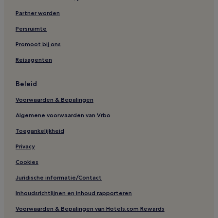
Hotels in Victoria Falls
Partner worden
Hotels in Essaouira
Persruimte
Hotels in Nairobi
Hotels in Cairo
Promoot bij ons
Hotels in Abidjan
Reisagenten
Hotels in Algiers
Beleid
Hotels in Luxor
Voorwaarden & Bepalingen
Hotels in Dakhla
Algemene voorwaarden van Vrbo
Hotels in Gizeh
Toegankelijkheid
Hotels in Lomé
Hotels in Sal
Privacy
Hotels in Kampala
Cookies
Hotels met zwembad in Hurghada
Juridische informatie/Contact
Hotels met parkeerplaatsen in Hurghada
Inhoudsrichtlijnen en inhoud rapporteren
Hotels met fitnessruimte in Hurghada
Voorwaarden & Bepalingen van Hotels.com Rewards