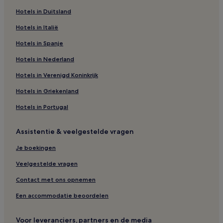
Familie in Egypte
Hotels in Duitsland
Spa in Egypte
Hotels in Italië
Hotels in Egypte
Hotels in Spanje
Hotels in Ghana
Hotels in Mauritius
Hotels in Nederland
Hotels met zwembad in Seychellen
Hotels in Verenigd Koninkrijk
Hotels met parkeerplaatsen in Seychellen
Hotels in Griekenland
Hotels in Assinie
Hotels in Portugal
Hotels in Sidi Yahya Zaer
Assistentie & veelgestelde vragen
Hotels in Kigali
Je boekingen
Hotels in Dakar
Hotels in Dar es Salaam
Veelgestelde vragen
Hotels in Kaapstad
Contact met ons opnemen
Hotels in Durban
Een accommodatie beoordelen
Hotels in Johannesburg
Voor leveranciers, partners en de media