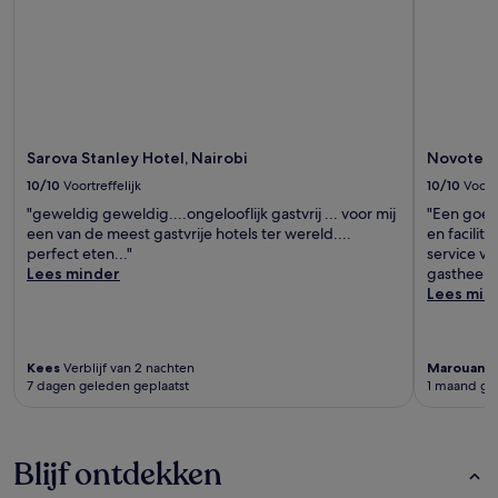
Sarova Stanley Hotel, Nairobi
Novotel 
10/10
Voortreffelijk
10/10
Voortr
"geweldig geweldig....ongelooflijk gastvrij ... voor mij
"Een goed
een van de meest gastvrije hotels ter wereld....
en facilit
perfect eten..."
service v
Lees minder
gastheer 
Lees min
Kees
Verblijf van 2 nachten
Marouane
7 dagen geleden geplaatst
1 maand ge
Blijf ontdekken