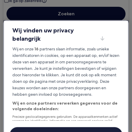
Ik ga op zakenreis
Zoeken
Wij vinden uw privacy
Gratis annuleringsopties als je plannen
belangrijk
veranderen
Wij en onze
16
partners slaan informatie, zoals unieke
identificatoren in cookies, op een apparaat op, en/of lezen
Spaar beloningen voor elke nacht van je
deze van een apparaat in om persoonsgegevens te
verblijf
verwerken. Je kunt je instellingen bevestigen of wijzigen
door hieronder te klikken. Je kunt dit ook op elk moment
Bespaar meer met ledenprijzen
doen op de pagina met onze privacyverklaring. Deze
keuzes worden aan onze partners doorgegeven en
hebben geen invloed op browsegegevens.
Wij en onze partners verwerken gegevens voor de
Bekijk de prijzen voor deze datums
volgende doeleinden:
Vandaag
Morgen
Precieze geolocatiegegevens gebruiken. De apparaatkenmerken actief
scannen ter identificatie. Informatie op een apparaat opslaan en/of
6 aug - 7 aug
7 aug - 8 aug
openen. Gepersonaliseerde advertenties en content, advertentie- en
contentmetingen, doelgroepenonderzoek en ontwikkeling van
Dit weekend
Volgend weekend