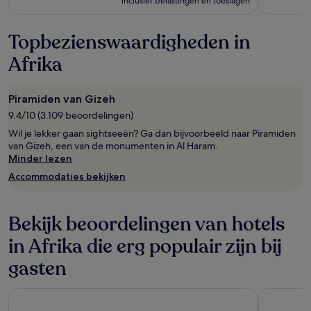
inclusief belastingen en toeslagen
€ 3.777,
zie
meer
Topbezienswaardigheden in
informatie
over
Afrika
het
standaardtarief.
Piramiden van Gizeh
9.4/10 (3.109 beoordelingen)
Wil je lekker gaan sightseeën? Ga dan bijvoorbeeld naar Piramiden
van Gizeh, een van de monumenten in Al Haram.
Minder lezen
Accommodaties bekijken
Bekijk beoordelingen van hotels
in Afrika die erg populair zijn bij
gasten
Sarova Stanley Hotel, Nairobi
Novotel M