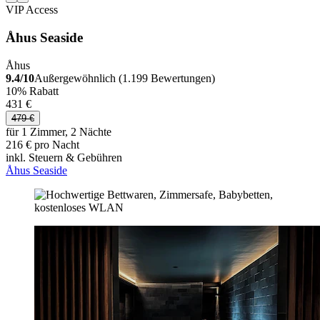
VIP Access
Åhus Seaside
Åhus
9.4/10
Außergewöhnlich (1.199 Bewertungen)
10% Rabatt
431 €
479 €
für 1 Zimmer, 2 Nächte
216 € pro Nacht
inkl. Steuern & Gebühren
Åhus Seaside