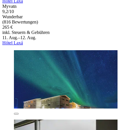
Hótel Laxá
Myvatn
9,2/10
Wunderbar
(816 Bewertungen)
265 €
inkl. Steuern & Gebühren
11. Aug.–12. Aug.
Hótel Laxá