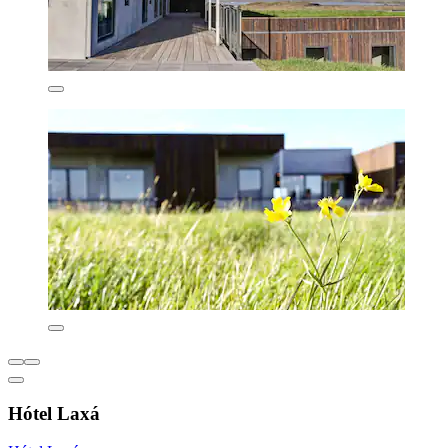
Hótel Laxá