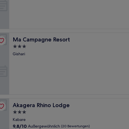
Ma Campagne Resort
Ma Campagne Resort
3.0-
Sterne-
Gishari
Unterkunft
Akagera Rhino Lodge
Akagera Rhino Lodge
3.0-
Sterne-
Kabare
Unterkunft
9.8
9,8/10
Außergewöhnlich
(20 Bewertungen)