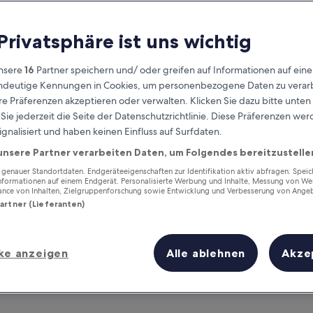
 Privatsphäre ist uns wichtig
nsere
16
Partner speichern und/ oder greifen auf Informationen auf ein
eindeutige Kennungen in Cookies, um personenbezogene Daten zu verarb
e Präferenzen akzeptieren oder verwalten. Klicken Sie dazu bitte unten
ie jederzeit die Seite der Datenschutzrichtlinie. Diese Präferenzen we
ignalisiert und haben keinen Einfluss auf Surfdaten.
unsere Partner verarbeiten Daten, um Folgendes bereitzustelle
Verdiene Prämien für jede
wahrgenommene Übernachtung
enauer Standortdaten. Endgeräteeigenschaften zur Identifikation aktiv abfragen. Spei
Informationen auf einem Endgerät. Personalisierte Werbung und Inhalte, Messung von We
ance von Inhalten, Zielgruppenforschung sowie Entwicklung und Verbesserung von Ange
Partner (Lieferanten)
ke anzeigen
Alle ablehnen
Akze
Morgen
Dieses Wochenende
7. Aug. - 8. Aug.
7. Aug. - 9. Aug.