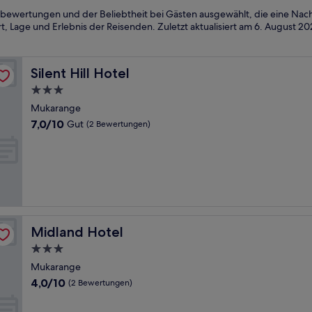
ebewertungen und der Beliebtheit bei Gästen ausgewählt, die eine Nac
, Lage und Erlebnis der Reisenden. Zuletzt aktualisiert am
6. August 20
Silent Hill Hotel
Silent Hill Hotel
3.0-
Sterne-
Mukarange
Unterkunft
7.0
7,0/10
Gut
(2 Bewertungen)
von
10,
Gut,
(2
Bewertungen)
Midland Hotel
Midland Hotel
3.0-
Sterne-
Mukarange
Unterkunft
4.0
4,0/10
(2 Bewertungen)
von
10,