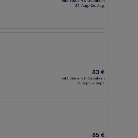
inkl. Steuern & Gebühren
beträgt
25. Aug.–26. Aug.
47 €
Der
83 €
Preis
inkl. Steuern & Gebühren
beträgt
6. Sept.–7. Sept.
83 €
Der
85 €