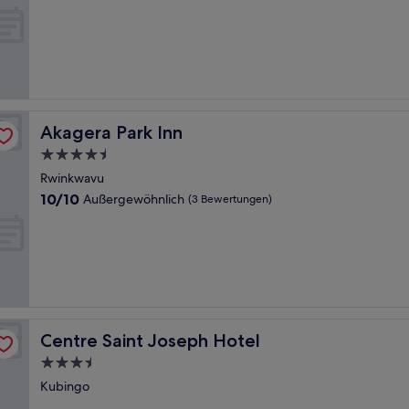
von
10,
Außergewöhnlich,
(20
Bewertungen)
Akagera Park Inn
Akagera Park Inn
4.5-
Sterne-
Rwinkwavu
Unterkunft
10.0
10/10
Außergewöhnlich
(3 Bewertungen)
von
10,
Außergewöhnlich,
(3
Bewertungen)
Centre Saint Joseph Hotel
Centre Saint Joseph Hotel
3.5-
Sterne-
Kubingo
Unterkunft