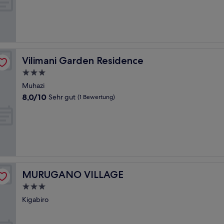
10,
Außergewöhnlich,
(7
Bewertungen)
Vilimani Garden Residence
Vilimani Garden Residence
3.0-
Sterne-
Muhazi
Unterkunft
8.0
8,0/10
Sehr gut
(1 Bewertung)
von
10,
Sehr
gut,
(1
Bewertung)
MURUGANO VILLAGE
MURUGANO VILLAGE
3.0-
Sterne-
Kigabiro
Unterkunft