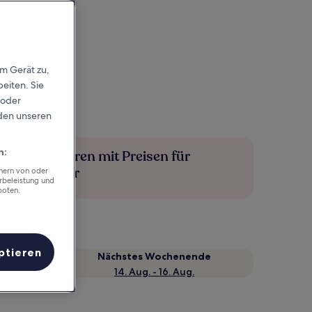
em Gerät zu,
eiten. Sie
 oder
rden unseren
n:
Mehr sparen mit Preisen für
Mitglieder
chern von oder
rbeleistung und
boten.
ptieren
Nächstes Wochenende
14. Aug. - 16. Aug.