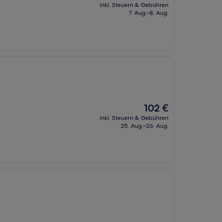
Preis
inkl. Steuern & Gebühren
beträgt
7. Aug.–8. Aug.
85 €
Der
102 €
Preis
inkl. Steuern & Gebühren
beträgt
25. Aug.–26. Aug.
102 €