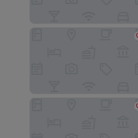
Bicaca Lakefront Resort
UMVA Muhazi