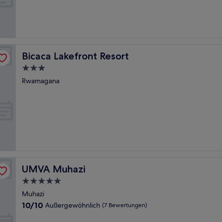
(2
Bewertungen)
Bicaca Lakefront Resort
Bicaca Lakefront Resort
3.0-
Sterne-
Rwamagana
Unterkunft
UMVA Muhazi
UMVA Muhazi
5.0-
Sterne-
Muhazi
Unterkunft
10.0
10/10
Außergewöhnlich
(7 Bewertungen)
von