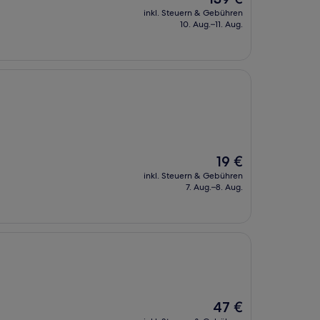
Preis
inkl. Steuern & Gebühren
beträgt
10. Aug.–11. Aug.
139 €
Der
19 €
Preis
inkl. Steuern & Gebühren
beträgt
7. Aug.–8. Aug.
19 €
Der
47 €
Preis