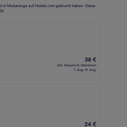
ht in Mukarange auf Hotels.com gebucht haben. Diese
26
.
Der
38 €
Preis
inkl. Steuern & Gebühren
beträgt
7. Aug.–8. Aug.
38 €
Der
24 €