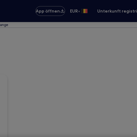
•
App öffnen
EUR
Unterkunft registr
range