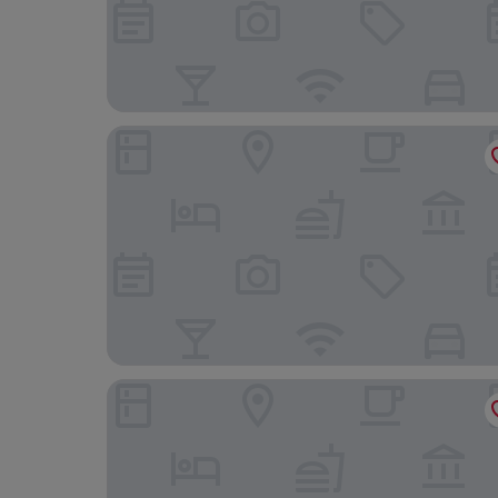
Ma Campagne Resort
Akagera Rhino Lodge