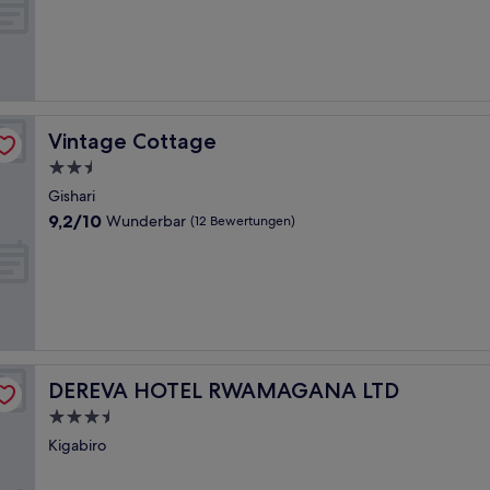
Vintage Cottage
Vintage Cottage
2.5-
Sterne-
Gishari
Unterkunft
9.2
9,2/10
Wunderbar
(12 Bewertungen)
von
10,
Wunderbar,
(12
Bewertungen)
DEREVA HOTEL RWAMAGANA LTD
DEREVA HOTEL RWAMAGANA LTD
3.5-
Sterne-
Kigabiro
Unterkunft