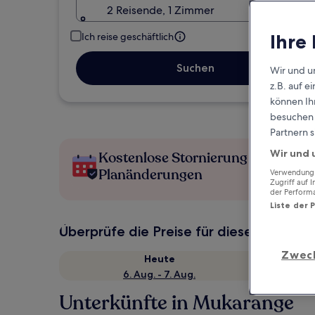
2 Reisende, 1 Zimmer
Ihre
Ich reise geschäftlich
Suchen
Wir und u
z.B. auf 
können Ihr
besuchen S
Partnern s
Wir und 
Kostenlose Stornierung bei
Planänderungen
Verwendung g
Zugriff auf 
der Perform
Liste der 
Überprüfe die Preise für diese Daten
Zwec
Heute
6. Aug. - 7. Aug.
Unterkünfte in Mukarange