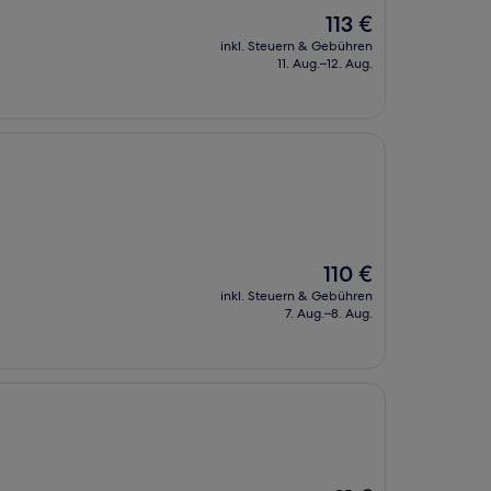
Der
113 €
Preis
inkl. Steuern & Gebühren
beträgt
11. Aug.–12. Aug.
113 €
Der
110 €
Preis
inkl. Steuern & Gebühren
beträgt
7. Aug.–8. Aug.
110 €