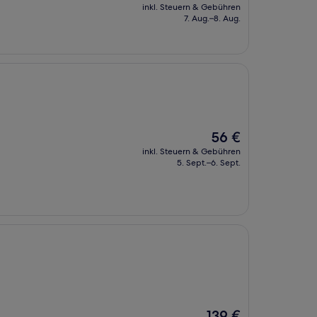
Preis
inkl. Steuern & Gebühren
beträgt
7. Aug.–8. Aug.
24 €
Der
56 €
Preis
inkl. Steuern & Gebühren
beträgt
5. Sept.–6. Sept.
56 €
Der
139 €