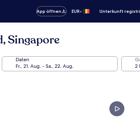
•
App öffnen
EUR
Unterkunft registr
d, Singapore
Daten
G