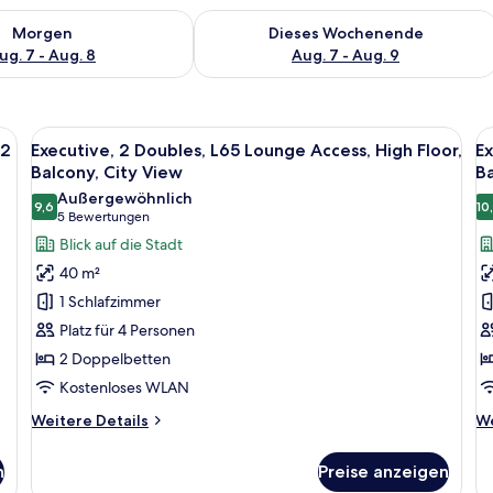
 - Aug. 7.
 Verfügbarkeit für morgen, Aug. 7 - Aug. 8.
Überprüfe die Verfügbarkeit für dies
Morgen
Dieses Wochenende
ug. 7 - Aug. 8
Aug. 7 - Aug. 9
einem großen Bett, einem Nachttisch mit Lampe, einem verglasten Badezimm
Alle
Zimmersafe, Schreibtisch, laptopgeeig
Al
8
 2
Executive, 2 Doubles, L65 Lounge Access, High Floor,
Ex
Fotos
F
Balcony, City View
Ba
für
f
Außergewöhnlich
9,6
10
Executive,
E
9,6 von 10
(5
5 Bewertungen
2
1
Bewertungen)
Blick auf die Stadt
Doubles,
K
40 m²
L65
L
1 Schlafzimmer
Lounge
L
Platz für 4 Personen
Access,
A
2 Doppelbetten
High
H
Kostenloses WLAN
Floor,
Fl
Balcony,
B
Weitere
We
Weitere Details
We
City
Details
C
De
für
fü
View
V
n
Preise anzeigen
Executive,
Ex
anzeigen
a