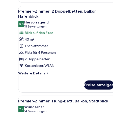
King,
View
L65
Alle
Zimmersafe, Schreibtisch, lapt
Lounge
7
anzeigen
Premier-Zimmer, 2 Doppelbetten, Balkon,
Fotos
Access,
Hafenblick
High
für
Hervorragend
Floor,
8,8
Premier-
8,8 von 10
(15
15 Bewertungen
2
Zimmer,
Bewertungen)
Balconies,
Blick auf den Fluss
2 Doppelbetten,
Panoramic
40 m²
View
Balkon,
1 Schlafzimmer
Hafenblick
Platz für 4 Personen
anzeigen
2 Doppelbetten
Kostenloses WLAN
Weitere
Weitere Details
Details
für
Preise anzeige
Premier-
Zimmer,
2 Doppelbetten,
Alle
Zimmersafe, Schreibtisch, lapt
7
Balkon,
Premier-Zimmer, 1 King-Bett, Balkon, Stadtblick
Fotos
Hafenblick
Wunderbar
für
9,2
9,2 von 10
(14
14 Bewertungen