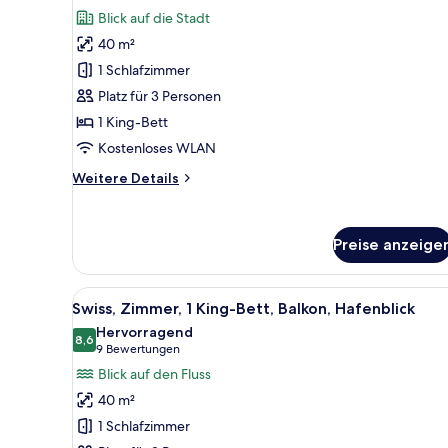
Premier-
Bewertungen)
Blick auf die Stadt
Zimmer,
40 m²
1 King-
1 Schlafzimmer
Bett,
Platz für 3 Personen
Balkon,
1 King-Bett
Stadtblick
anzeigen
Kostenloses WLAN
Weitere
Weitere Details
Details
für
Premier-
Preise anzeige
Zimmer,
1 King-
Bett,
Alle
Zimmersafe, Schreibtisch, lapt
Balkon,
5
Swiss, Zimmer, 1 King-Bett, Balkon, Hafenblick
Fotos
Stadtblick
Hervorragend
für
8,6
8,6 von 10
(9
9 Bewertungen
Swiss,
Bewertungen)
Blick auf den Fluss
Zimmer,
40 m²
1 King-
1 Schlafzimmer
Bett,