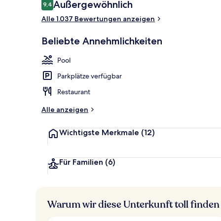
Bewertungen
Außergewöhnlich
9,4
9,4 von 10.
Außenbereic
Alle 1.037 Bewertungen anzeigen
Beliebte Annehmlichkeiten
Pool
Parkplätze verfügbar
Restaurant
Alle anzeigen
Wichtigste Merkmale
(12)
Für Familien
(6)
Warum wir diese Unterkunft toll finden