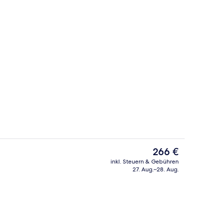
Concierge-Schalter
nterkunft
Der
266 €
aktuelle
inkl. Steuern & Gebühren
Preis
27. Aug.–28. Aug.
Schreibtisch, laptopgeeigneter Arbeitsplatz
Tagungsbereich
beträgt
266 €.