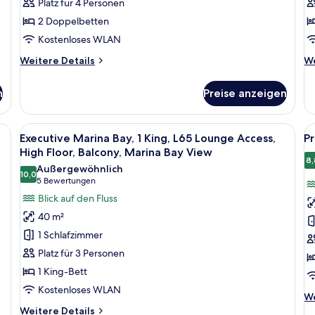
Platz für 4 Personen
Hafenblick
B
2 Doppelbetten
anzeigen
H
a
Kostenloses WLAN
Weitere
We
Weitere Details
We
Details
De
für
fü
n
Preise anzeigen
Swiss,
Sw
Zimmer,
Zi
2 Doppelbetten,
1 
opgeeigneter Arbeitsplatz
Alle
Zimmersafe, Schreibtisch, laptopgeeig
Al
9
Balkon,
Be
Executive Marina Bay, 1 King, L65 Lounge Access,
Pr
Fotos
F
Hafenblick
Ba
High Floor, Balcony, Marina Bay View
für
Ha
f
8,
Außergewöhnlich
10,0
Executive
P
10,0 von 10
(5
5 Bewertungen
Marina
Z
Bewertungen)
Blick auf den Fluss
Bay,
B
40 m²
1
H
1 Schlafzimmer
King,
a
Platz für 3 Personen
L65
1 King-Bett
Lounge
Kostenloses WLAN
Access,
We
We
High
De
Weitere
Weitere Details