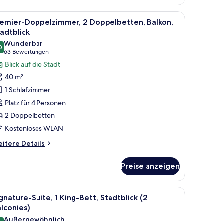
ng,
neter Arbeitsplatz
le
Ein Hotelzimmer mit zwei Betten, einem Sofa, 
7
5
remier-Doppelzimmer, 2 Doppelbetten, Balkon,
otos
ounge
adtblick
cess,
ür
Wunderbar
gh
0
remier-
9,0 von 10
(63
63 Bewertungen
oor,
oppelzimmer,
Bewertungen)
Blick auf die Stadt
lcony,
 Doppelbetten,
ty
40 m²
ew
alkon,
1 Schlafzimmer
tadtblick
Platz für 4 Personen
nzeigen
2 Doppelbetten
Kostenloses WLAN
itere
itere Details
tails
r
Preise anzeigen
emier-
ppelzimmer,
Doppelbetten,
neter Arbeitsplatz
le
Zimmersafe, Schreibtisch, laptopgeeigneter A
8
lkon,
gnature-Suite, 1 King-Bett, Stadtblick (2
otos
adtblick
lconies)
ür
Außergewöhnlich