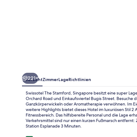
221+
Übersicht
Zimmer
Lage
Richtlinien
Swissotel The Stamford, Singapore besitzt eine super Lag
Orchard Road und Einkaufsviertel Bugis Street. Besuche d
Ganzkörperwickeln oder Aromatherapie verwöhnen. Im Eig
weitere Highlights bietet dieses Hotel im luxuriösen Stil
Fitnessbereich. Das hilfsbereite Personal und die Lage er
Verkehrsmittel sind nur einen kurzen Fußmarsch entfernt: 
Station Esplanade 3 Minuten.