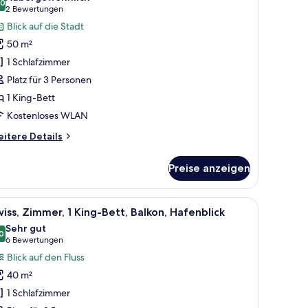
,0
ignature-
10,0 von 10
(2
2 Bewertungen
ite,
Bewertungen)
Blick auf die Stadt
King-
50 m²
ett,
1 Schlafzimmer
tadtblick
Platz für 3 Personen
2
1 King-Bett
alconies)
Kostenloses WLAN
nzeigen
itere
itere Details
tails
r
Preise anzeigen
gnature-
ite,
King-
neter Arbeitsplatz
le
Zimmersafe, Schreibtisch, laptopgeeigneter A
5
tt,
iss, Zimmer, 1 King-Bett, Balkon, Hafenblick
otos
adtblick
Sehr gut
ür
0
8,0 von 10
(6
6 Bewertungen
lconies)
wiss,
Bewertungen)
Blick auf den Fluss
immer,
40 m²
King-
1 Schlafzimmer
ett,