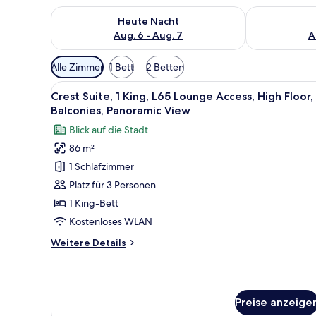
Überprüfe die Verfügbarkeit für heute Nacht, Aug. 6
Überprüfe die
Heute Nacht
Aug. 6 - Aug. 7
A
Verfügbare
Alle Zimmer
1 Bett
2 Betten
Filter
Alle
Ein modernes Hotelzimmer mit 
für
7
Crest Suite, 1 King, L65 Lounge Access, High Floor,
Fotos
Zimmer
Balconies, Panoramic View
für
Blick auf die Stadt
Crest
86 m²
Suite,
1 Schlafzimmer
1
King,
Platz für 3 Personen
L65
1 King-Bett
Lounge
Kostenloses WLAN
Access,
Weitere
Weitere Details
High
Details
Floor,
für
Crest
2
Suite,
Balconies,
Preise anzeige
1
Panoramic