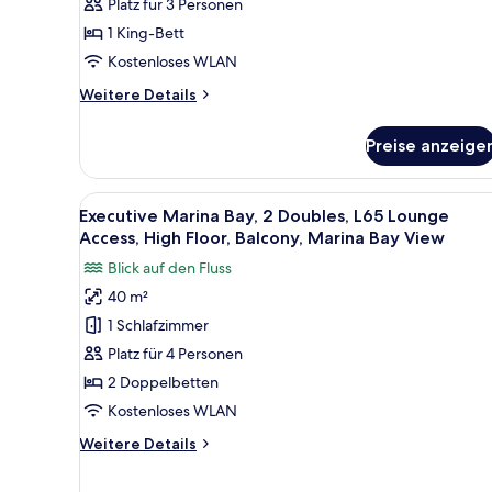
Platz für 3 Personen
Balkon,
1 King-Bett
Hafenblick
anzeigen
Kostenloses WLAN
Weitere
Weitere Details
Details
für
Preise anzeige
Swiss,
Zimmer,
1 King-
Alle
Zimmersafe, Schreibtisch, lapt
9
Bett,
Executive Marina Bay, 2 Doubles, L65 Lounge
Fotos
Balkon,
Access, High Floor, Balcony, Marina Bay View
Hafenblick
für
Blick auf den Fluss
Executive
40 m²
Marina
1 Schlafzimmer
Bay,
2
Platz für 4 Personen
Doubles,
2 Doppelbetten
L65
Kostenloses WLAN
Lounge
Weitere
Weitere Details
Access,
Details
High
für