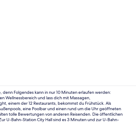
Video der U
e, denn Folgendes kann in nur 10 Minuten erlaufen werden:
en Wellnessbereich und lass dich mit Massagen,
ht, einem der 12 Restaurants, bekommst du Frühstück. Als
Zimmersafe, 
 2 Außenpools, eine Poolbar und einen rund um die Uhr geöffneten
halten tolle Bewertungen von anderen Reisenden. Die öffentlichen
Zur U-Bahn-Station City Hall sind es 3 Minuten und zur U-Bahn-