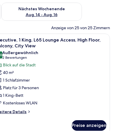
es Wochenende, Aug. 7 - Aug. 9.
Überprüfe die Verfügbarkeit für nächstes Wochenende, Aug. 1
Nächstes Wochenende
Aug. 14 - Aug. 16
Anzeige von 25 von 25 Zimmern
er und Blick durch das Fenster.
neter Arbeitsplatz
le
Zimmersafe, Schreibtisch, laptopgeeigneter A
11
ecutive, 1 King, L65 Lounge Access, High Floor,
otos
lcony, City View
ür
Außergewöhnlich
,0
xecutive,
10,0 von 10
(2
2 Bewertungen
Bewertungen)
Blick auf die Stadt
ing,
40 m²
65
1 Schlafzimmer
ounge
Platz für 3 Personen
ccess,
1 King-Bett
igh
Kostenloses WLAN
oor,
alcony,
itere
itere Details
ity
tails
r
iew
Preise anzeigen
ecutive,
nzeigen