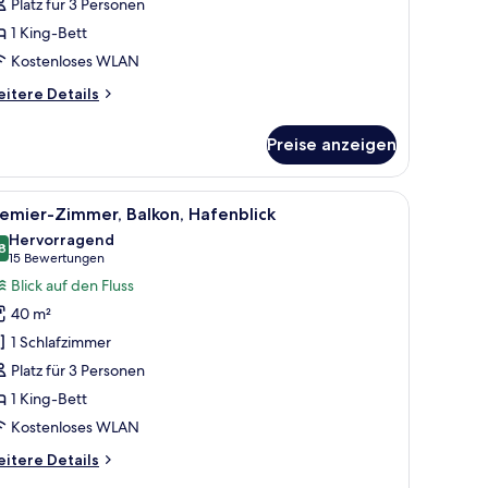
Platz für 3 Personen
alkon,
1 King-Bett
afenblick
nzeigen
Kostenloses WLAN
itere
itere Details
tails
r
Preise anzeigen
iss,
mmer,
King-
neter Arbeitsplatz
le
Zimmersafe, Schreibtisch, laptopgeeigneter A
6
tt,
emier-Zimmer, Balkon, Hafenblick
otos
lkon,
Hervorragend
fenblick
ür
8
8,8 von 10
(15
15 Bewertungen
remier-
Bewertungen)
Blick auf den Fluss
immer,
40 m²
alkon,
1 Schlafzimmer
afenblick
Platz für 3 Personen
nzeigen
1 King-Bett
Kostenloses WLAN
itere
itere Details
tails