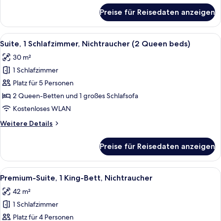
anzeigen
für
Preise für Reisedaten anzeigen
Suite,
1
Schlafzimmer,
Alle
Ein Hotelzimmer mit Schreibtisch, ein
4
barrierefrei
Suite, 1 Schlafzimmer, Nichtraucher (2 Queen beds)
Fotos
(NonSmoking
30 m²
)
für
1 Schlafzimmer
Suite,
1
Platz für 5 Personen
Schlafzimmer,
2 Queen-Betten und 1 großes Schlafsofa
Nichtraucher
Kostenloses WLAN
(2
Weitere
Weitere Details
Queen
Details
beds)
für
Preise für Reisedaten anzeigen
Suite,
anzeigen
1
Schlafzimmer,
Alle
Ein Hotelzimmer mit Schreibtisch, Stu
4
Nichtraucher
Premium-Suite, 1 King-Bett, Nichtraucher
Fotos
(2
42 m²
Queen
für
beds)
1 Schlafzimmer
Premium-
Suite,
Platz für 4 Personen