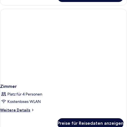
2 Queen-
Betten,
Nichtraucher
Zimmer
Platz für 4 Personen
Kostenloses WLAN
Weitere
Weitere Details
Details
für
Preise für Reisedaten anzeigen
Zimmer