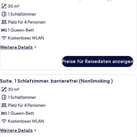
Fotos
Nichtraucher
30 m²
für
1 Schlafzimmer
Suite,
1
Platz für 4 Personen
Schlafzimmer,
1 Queen-Bett
barrierefrei
Kostenloses WLAN
(NonSmoking
Weitere
Weitere Details
)
Details
anzeigen
für
Preise für Reisedaten anzeigen
Suite,
1
Schlafzimmer,
Alle
Ein Hotelzimmer mit einem roten Sess
4
barrierefrei
Suite, 1 Schlafzimmer, barrierefrei (NonSmoking )
Fotos
(NonSmoking
30 m²
)
für
1 Schlafzimmer
Suite,
1
Platz für 4 Personen
Schlafzimmer,
1 Queen-Bett
barrierefrei
Kostenloses WLAN
(NonSmoking
Weitere
Weitere Details
)
Details