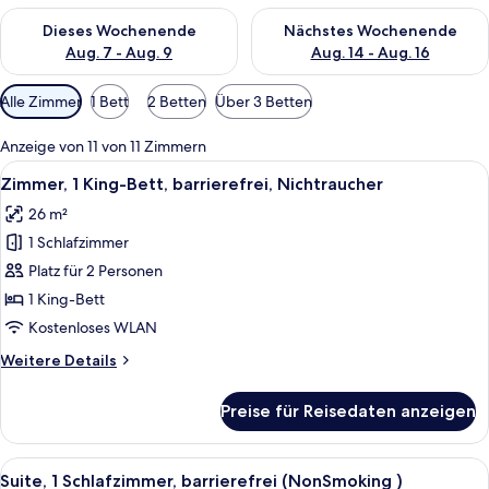
Überprüfe die Verfügbarkeit für dieses Wochenende, Aug. 7 - 
Überprüfe die Verfügbarkeit f
Dieses Wochenende
Nächstes Wochenende
Aug. 7 - Aug. 9
Aug. 14 - Aug. 16
Verfügbare
Alle Zimmer
1 Bett
2 Betten
Über 3 Betten
Filter
für
Anzeige von 11 von 11 Zimmern
Zimmer
Alle
Ein Hotelzimmer mit einem großen Bet
4
Zimmer, 1 King-Bett, barrierefrei, Nichtraucher
Fotos
26 m²
für
1 Schlafzimmer
Zimmer,
1 King-
Platz für 2 Personen
Bett,
1 King-Bett
barrierefrei,
Kostenloses WLAN
Nichtraucher
Weitere
Weitere Details
anzeigen
Details
für
Preise für Reisedaten anzeigen
Zimmer,
1 King-
Bett,
Alle
Ein Hotelzimmer mit einem roten Sess
5
barrierefrei,
Suite, 1 Schlafzimmer, barrierefrei (NonSmoking )