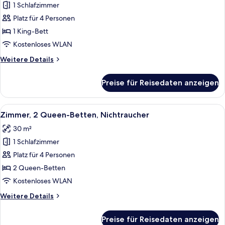
1 Schlafzimmer
Suite,
1
Platz für 4 Personen
Schlafzimmer,
1 King-Bett
Nichtraucher
Kostenloses WLAN
(1
Weitere
Weitere Details
King
Details
bed)
für
Preise für Reisedaten anzeigen
Suite,
anzeigen
1
Schlafzimmer,
Alle
Ein Hotelzimmer mit zwei Betten, ein
4
Nichtraucher
Zimmer, 2 Queen-Betten, Nichtraucher
Fotos
(1
30 m²
King
für
bed)
1 Schlafzimmer
Zimmer,
2 Queen-
Platz für 4 Personen
Betten,
2 Queen-Betten
Nichtraucher
Kostenloses WLAN
anzeigen
Weitere
Weitere Details
Details
für
Preise für Reisedaten anzeigen
Zimmer,