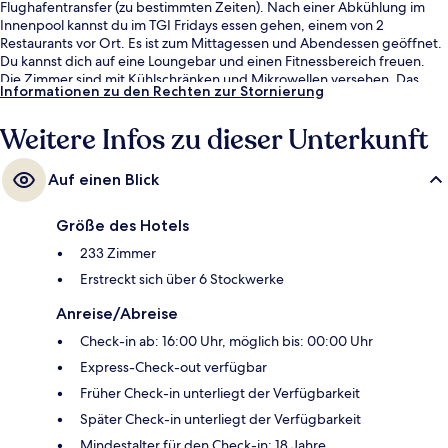
Flughafentransfer (zu bestimmten Zeiten). Nach einer Abkühlung im
Innenpool kannst du im TGI Fridays essen gehen, einem von 2
Restaurants vor Ort. Es ist zum Mittagessen und Abendessen geöffnet.
Du kannst dich auf eine Loungebar und einen Fitnessbereich freuen.
Die Zimmer sind mit Kühlschränken und Mikrowellen versehen. Das
Informationen zu den Rechten zur Stornierung
hilfsbereite Personal und das Frühstück erhalten tolle Bewertungen von
anderen Reisenden. Die öffentlichen Verkehrsmittel sind nur einen
Weitere Infos zu dieser Unterkunft
kurzen Fußmarsch entfernt: Zur Station Mall of America sind es 6
Minuten und zur Station 28th Avenue 13 Minuten.
Auf einen Blick
Größe des Hotels
233 Zimmer
Erstreckt sich über 6 Stockwerke
Anreise/Abreise
Check-in ab: 16:00 Uhr, möglich bis: 00:00 Uhr
Express-Check-out verfügbar
Früher Check-in unterliegt der Verfügbarkeit
Später Check-in unterliegt der Verfügbarkeit
Mindestalter für den Check-in: 18 Jahre