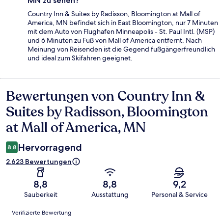
MN zu sehen?
Country Inn & Suites by Radisson, Bloomington at Mall of
America, MN befindet sich in East Bloomington, nur 7 Minuten
mit dem Auto von Flughafen Minneapolis - St. Paul Intl. (MSP)
und 6 Minuten zu Fuß von Mall of America entfernt. Nach
Meinung von Reisenden ist die Gegend fußgängerfreundlich
und ideal zum Skifahren geeignet.
Bewertungen von Country Inn &
Bewertungen
Suites by Radisson, Bloomington
at Mall of America, MN
Hervorragend
8,8
2.623 Bewertungen
8,8
8,8
9,2
Sauberkeit
Ausstattung
Personal & Service
Bewertungen
Verifizierte Bewertung