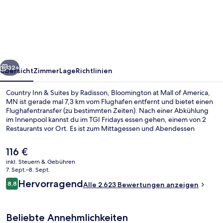
&
Suites
by
Radisson,
rück
Weiter
Bloomington
32+
Übersicht
Zimmer
Lage
Richtlinien
at
Country Inn & Suites by Radisson, Bloomington at Mall of America,
Mall
MN ist gerade mal 7,3 km vom Flughafen entfernt und bietet einen
Flughafentransfer (zu bestimmten Zeiten). Nach einer Abkühlung
of
im Innenpool kannst du im TGI Fridays essen gehen, einem von 2
America,
Restaurants vor Ort. Es ist zum Mittagessen und Abendessen
geöffnet. Du kannst dich auf eine Loungebar und einen
MN
Fitnessbereich freuen. Die Zimmer sind mit Kühlschränken und
Der
116 €
Mikrowellen versehen. Das hilfsbereite Personal und das Frühstück
aktuelle
inkl. Steuern & Gebühren
erhalten tolle Bewertungen von anderen Reisenden. Die
Preis
7. Sept.–8. Sept.
öffentlichen Verkehrsmittel sind nur einen kurzen Fußmarsch
Garten
beträgt
Bewertungen
entfernt: Zur Station Mall of America sind es 6 Minuten und zur
Hervorragend
8,8
Alle 2.623 Bewertungen anzeigen
116 €.
8,8 von 10.
Station 28th Avenue 13 Minuten.
Beliebte Annehmlichkeiten