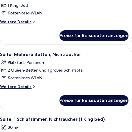
1 King-
1 King-Bett
Bett,
Kostenloses WLAN
Nichtraucher
Weitere
Weitere Details
anzeigen
Details
für
Preise für Reisedaten anzeigen
Premium-
Suite,
1 King-
Alle
Ein Hotelzimmer mit einer Couch, zwei
5
Bett,
Suite, Mehrere Betten, Nichtraucher
Fotos
Nichtraucher
Platz für 5 Personen
für
2 Queen-Betten und 1 großes Schlafsofa
Suite,
Mehrere
Kostenloses WLAN
Betten,
Weitere
Weitere Details
Nichtraucher
Details
für
anzeigen
Preise für Reisedaten anzeigen
Suite,
Mehrere
Betten,
Alle
Ein Hotelzimmer mit einem roten Sess
6
Nichtraucher
Suite, 1 Schlafzimmer, Nichtraucher (1 King bed)
Fotos
30 m²
für