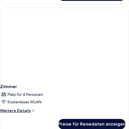
Zimmer
Platz für 4 Personen
Kostenloses WLAN
Weitere
Weitere Details
Details
für
Preise für Reisedaten anzeigen
Zimmer