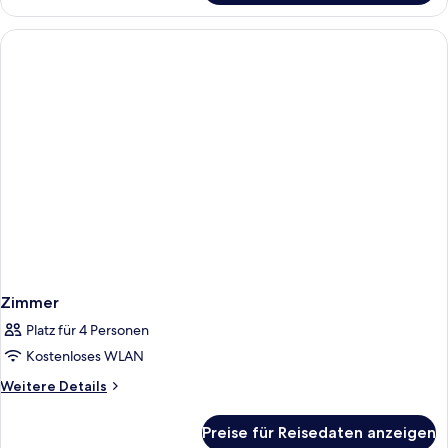
Zimmer
Platz für 4 Personen
Kostenloses WLAN
Weitere
Weitere Details
Details
für
Preise für Reisedaten anzeigen
Zimmer