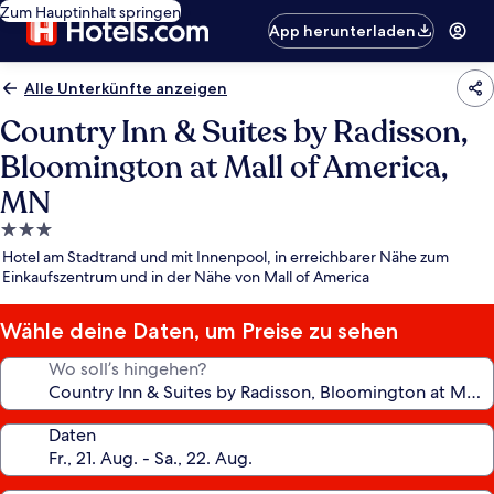
Zum Hauptinhalt springen
App herunterladen
Alle Unterkünfte anzeigen
Country Inn & Suites by Radisson,
Bloomington at Mall of America,
MN
3.0-
Sterne-
Hotel am Stadtrand und mit Innenpool, in erreichbarer Nähe zum
Unterkunft
Einkaufszentrum und in der Nähe von Mall of America
Wähle deine Daten, um Preise zu sehen
Wo soll’s hingehen?
Daten