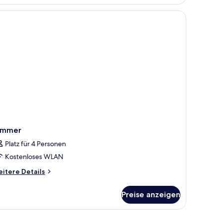
s mit einer braunen, gemusterten Tagesdecke und weißen Kissen. Dazwischen b
immer
Platz für 4 Personen
Kostenloses WLAN
itere
itere Details
tails
r
Preise anzeigen
immer