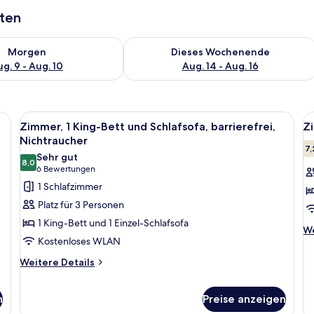
aten
 - Aug. 9.
 Verfügbarkeit für morgen, Aug. 9 - Aug. 10.
Überprüfe die Verfügbarkeit für dies
Morgen
Dieses Wochenende
g. 9 - Aug. 10
Aug. 14 - Aug. 16
en, einem Sofa, einem kleinen Tisch und einem Fenster mit Vorhängen.
Alle
Ein Hotelzimmer mit einem großen Bet
Al
5
Zimmer, 1 King-Bett und Schlafsofa, barrierefrei,
Zi
Fotos
F
Nichtraucher
für
f
7,
Sehr gut
8,0
Zimmer,
Z
8,0 von 10
(6
6 Bewertungen
1 King-
1 
Bewertungen)
1 Schlafzimmer
Bett
B
Platz für 3 Personen
und
N
1 King-Bett und 1 Einzel-Schlafsofa
We
Schlafsofa,
a
We
Kostenloses WLAN
De
barrierefrei,
fü
Weitere
Nichtraucher
Weitere Details
Zi
Details
anzeigen
1 
für
Be
n
Preise anzeigen
Zimmer,
Ni
1 King-