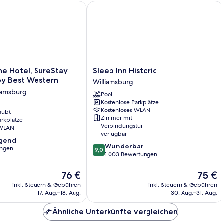
 Hotel, SureStay Collection by Best Western
Sleep Inn Historic
Sleep
ne Hotel, SureStay
Sleep Inn Historic
Inn
by Best Western
Williamsburg
Historic
iamsburg
Pool
Williamsburg
Kostenlose Parkplätze
Kostenloses WLAN
aubt
Zimmer mit
arkplätze
Verbindungstür
 WLAN
verfügbar
agend
9.0
Wunderbar
ungen
9,0
von
1.003 Bewertungen
10,
,
Wunderbar,
Der
Der
76 €
75 €
1.003
Preis
Preis
inkl. Steuern & Gebühren
inkl. Steuern & Gebühren
Bewertungen
beträgt
beträgt
17. Aug.–18. Aug.
30. Aug.–31. Aug.
76 €
75 €
Ähnliche Unterkünfte vergleichen