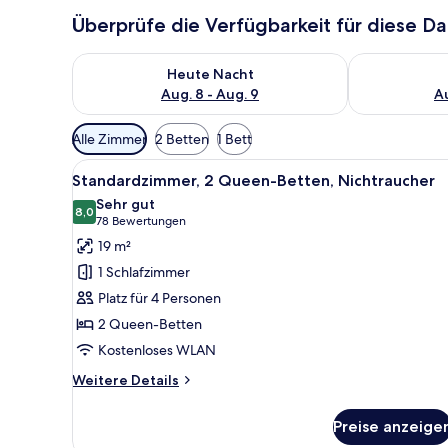
Überprüfe die Verfügbarkeit für diese D
Überprüfe die Verfügbarkeit für heute Nacht, Aug. 8
Überprüfe die
Heute Nacht
Aug. 8 - Aug. 9
Au
Verfügbare
Alle Zimmer
2 Betten
1 Bett
Filter
Alle
Ein Hotelzimmer mit zwei Bett
für
4
Standardzimmer, 2 Queen-Betten, Nichtraucher
Fotos
Zimmer
Sehr gut
für
8,0
8,0 von 10
(78
78 Bewertungen
Standardzimmer,
Bewertungen)
19 m²
2 Queen-
1 Schlafzimmer
Betten,
Platz für 4 Personen
Nichtraucher
2 Queen-Betten
anzeigen
Kostenloses WLAN
Weitere
Weitere Details
Details
für
Preise anzeige
Standardzimmer,