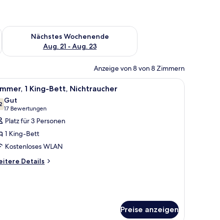
es Wochenende, Aug. 14 - Aug. 16.
Überprüfe die Verfügbarkeit für nächstes Wochenende, Aug. 2
Nächstes Wochenende
Aug. 21 - Aug. 23
Anzeige von 8 von 8 Zimmern
t, einem Nachttisch, einem Sessel und einem Schrank.
le
Ein Hotelzimmer mit einem großen Bett, eine
3
mmer, 1 King-Bett, Nichtraucher
otos
Gut
ür
2
7,2 von 10
(17
17 Bewertungen
immer,
Bewertungen)
Platz für 3 Personen
King-
1 King-Bett
ett,
Kostenloses WLAN
ichtraucher
itere
nzeigen
itere Details
tails
r
mmer,
King-
tt,
Preise anzeigen
chtraucher