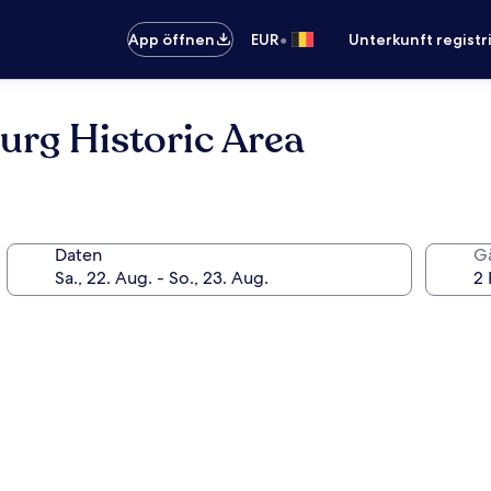
•
App öffnen
EUR
Unterkunft registr
urg Historic Area
Daten
G