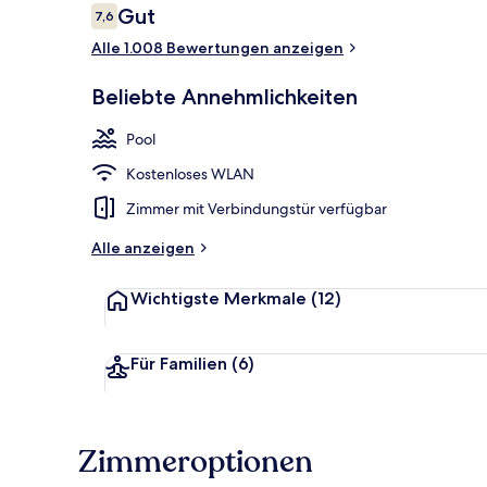
Bewertungen
Gut
7,6
7,6 von 10.
Alle 1.008 Bewertungen anzeigen
Außenbereic
Beliebte Annehmlichkeiten
Pool
Kostenloses WLAN
Zimmer mit Verbindungstür verfügbar
Alle anzeigen
Wichtigste Merkmale
(12)
Für Familien
(6)
Zimmeroptionen