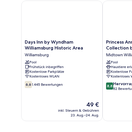
Days Inn by Wyndham Williamsburg Historic Area
Princess Anne
Days
Princess
Days Inn by Wyndham
Princess An
Inn
Anne
Williamsburg Historic Area
Collection 
by
Hotel,
Williamsburg
Midtown Will
Wyndham
SureStay
Williamsburg
Pool
Collection
Pool
Frühstück inbegriffen
Haustiere erl
Historic
by
Kostenlose Parkplätze
Kostenlose P
Area
Best
Kostenloses WLAN
Kostenloses
Williamsburg
Western
6.6
8.8
Midtown
Hervorr
6,6
1.445 Bewertungen
8,8
von
von
Williamsburg
82 Bewert
10,
10,
1.445
Hervorragend
Der
49 €
Bewertungen
82
Preis
Bewertungen
inkl. Steuern & Gebühren
beträgt
23. Aug.–24. Aug.
49 €