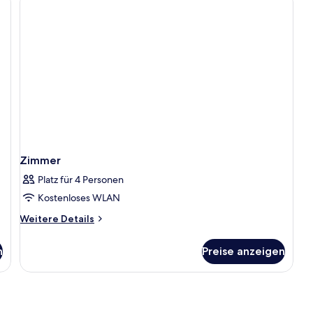
Zimmer
Platz für 4 Personen
Kostenloses WLAN
Weitere
Weitere Details
Details
für
n
Preise anzeigen
Zimmer