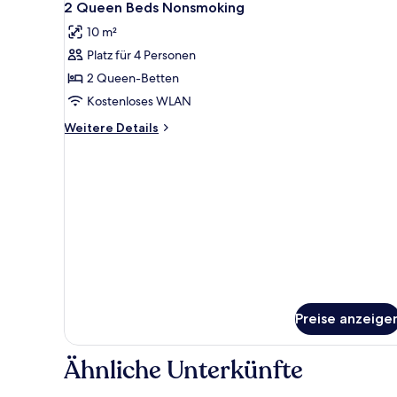
4
2 Queen Beds Nonsmoking
Fotos
10 m²
für
Platz für 4 Personen
2
Queen
2 Queen-Betten
Beds
Kostenloses WLAN
Nonsmoking
Weitere
Weitere Details
anzeigen
Details
für
2
Queen
Beds
Nonsmoking
Preise anzeige
Ähnliche Unterkünfte