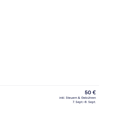
Hochwertige Bettwaren, Schreibtisch, 
Der
50 €
aktuelle
inkl. Steuern & Gebühren
Preis
7. Sept.–8. Sept.
ereich
Lobby
beträgt
50 €.