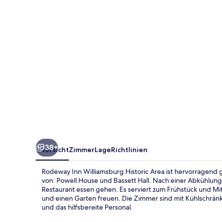
Area
38+
Übersicht
Zimmer
Lage
Richtlinien
Rodeway Inn Williamsburg Historic Area ist hervorragend
von: Powell House und Bassett Hall. Nach einer Abkühlung 
Restaurant essen gehen. Es serviert zum Frühstück und Mi
und einen Garten freuen. Die Zimmer sind mit Kühlschrän
und das hilfsbereite Personal.