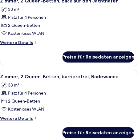
Zimmer, 2 Queen-Betten, Blick auf den Jachthafen
Fotos
barrierefrei,
33 m²
Hafenblick
für
(Bathtub)
Platz für 4 Personen
Zimmer,
2 Queen-
2 Queen-Betten
Betten,
Kostenloses WLAN
Blick
Weitere
Weitere Details
auf
Details
den
für
Preise für Reisedaten anzeigen
Zimmer,
Jachthafen
2 Queen-
anzeigen
Betten,
Alle
Ein Hotelzimmer mit zwei Betten, ein
4
Blick
Zimmer, 2 Queen-Betten, barrierefrei, Badewanne
Fotos
auf
33 m²
den
für
Jachthafen
Platz für 4 Personen
Zimmer,
2 Queen-
2 Queen-Betten
Betten,
Kostenloses WLAN
barrierefrei,
Weitere
Weitere Details
Badewanne
Details
anzeigen
für
Preise für Reisedaten anzeigen
Zimmer,