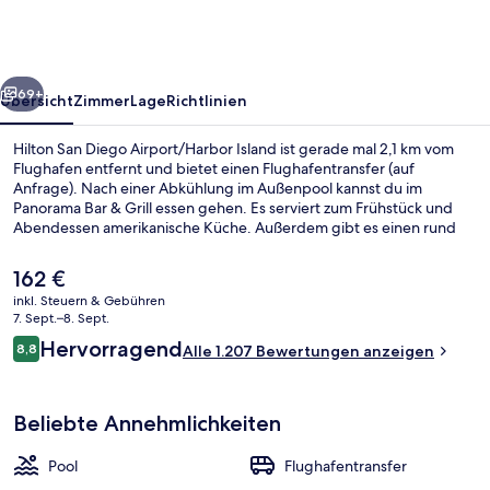
Airport/Harbor
Island
rück
Weiter
69+
Übersicht
Zimmer
Lage
Richtlinien
Hilton San Diego Airport/Harbor Island ist gerade mal 2,1 km vom
Flughafen entfernt und bietet einen Flughafentransfer (auf
Anfrage). Nach einer Abkühlung im Außenpool kannst du im
Panorama Bar & Grill essen gehen. Es serviert zum Frühstück und
Abendessen amerikanische Küche. Außerdem gibt es einen rund
um die Uhr geöffneten Fitnessbereich and eine Loungebar.
Anderen Reisenden gefallen das hilfsbereite Personal und die Lage
Der
162 €
sehr gut.
aktuelle
inkl. Steuern & Gebühren
Preis
7. Sept.–8. Sept.
Terrasse/Patio
beträgt
Bewertungen
Hervorragend
8,8
Alle 1.207 Bewertungen anzeigen
162 €.
8,8 von 10.
Beliebte Annehmlichkeiten
Pool
Flughafentransfer