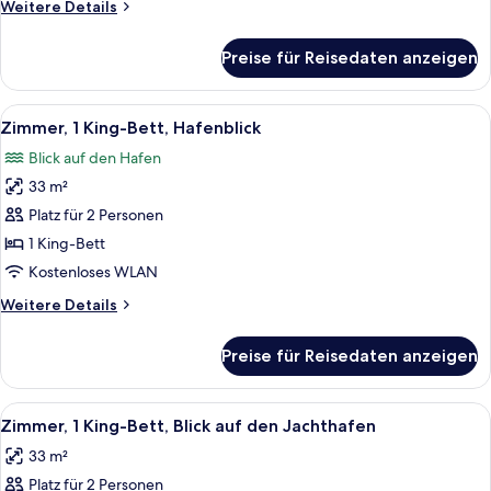
Weitere
Weitere Details
Details
für
Preise für Reisedaten anzeigen
Zimmer,
2 Queen-
Betten,
Alle
Ein Hotelzimmer mit einem großen Bett
4
Hafenblick
Zimmer, 1 King-Bett, Hafenblick
Fotos
Blick auf den Hafen
für
33 m²
Zimmer,
1 King-
Platz für 2 Personen
Bett,
1 King-Bett
Hafenblick
Kostenloses WLAN
anzeigen
Weitere
Weitere Details
Details
für
Preise für Reisedaten anzeigen
Zimmer,
1 King-
Bett,
Alle
Ein Hotelzimmer mit einem großen Bett
4
Hafenblick
Zimmer, 1 King-Bett, Blick auf den Jachthafen
Fotos
33 m²
für
Platz für 2 Personen
Zimmer,