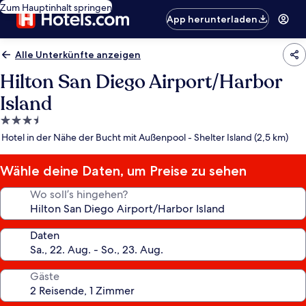
Zum Hauptinhalt springen
App herunterladen
Alle Unterkünfte anzeigen
Hilton San Diego Airport/Harbor
Island
3.5-
Sterne-
Hotel in der Nähe der Bucht mit Außenpool - Shelter Island (2,5 km)
Unterkunft
Wähle deine Daten, um Preise zu sehen
Wo soll’s hingehen?
Daten
Gäste