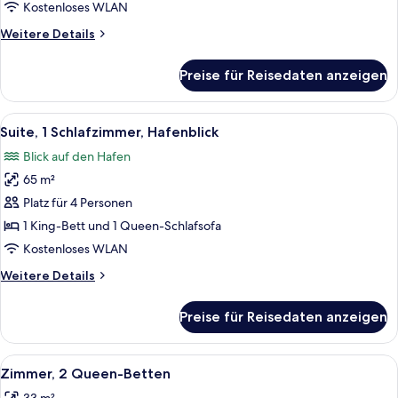
Bett,
Kostenloses WLAN
barrierefrei
Weitere
Weitere Details
anzeigen
Details
für
Preise für Reisedaten anzeigen
Zimmer,
1 King-
Bett,
Alle
Ein Hotelzimmer mit Balkon, einer Cou
6
barrierefrei
Suite, 1 Schlafzimmer, Hafenblick
Fotos
Blick auf den Hafen
für
65 m²
Suite,
1
Platz für 4 Personen
Schlafzimmer,
1 King-Bett und 1 Queen-Schlafsofa
Hafenblick
Kostenloses WLAN
anzeigen
Weitere
Weitere Details
Details
für
Preise für Reisedaten anzeigen
Suite,
1
Schlafzimmer,
Alle
Ein Hotelzimmer mit zwei Betten, ein
4
Hafenblick
Zimmer, 2 Queen-Betten
Fotos