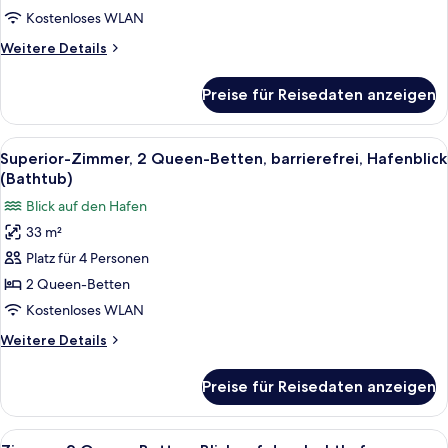
Betten,
Kostenloses WLAN
Hafenblick
Weitere
Weitere Details
anzeigen
Details
für
Preise für Reisedaten anzeigen
Superior-
Zimmer,
2 Queen-
Alle
Ein mehrstöckiges Gebäude mit Balkone
5
Betten,
Superior-Zimmer, 2 Queen-Betten, barrierefrei, Hafenblick
Fotos
Hafenblick
(Bathtub)
für
Blick auf den Hafen
Superior-
33 m²
Zimmer,
Platz für 4 Personen
2 Queen-
Betten,
2 Queen-Betten
barrierefrei,
Kostenloses WLAN
Hafenblick
Weitere
Weitere Details
(Bathtub)
Details
anzeigen
für
Preise für Reisedaten anzeigen
Superior-
Zimmer,
2 Queen-
Alle
Ein Hotelzimmer mit zwei Betten, eine
4
Betten,