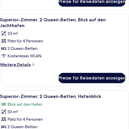
Preise für Reisedaten anzeigen
Suite,
1
Schlafzimmer
Alle
Ein Hafen voller verschiedener Boote
4
Superior-Zimmer, 2 Queen-Betten, Blick auf den
Fotos
Jachthafen
für
33 m²
Superior-
Platz für 4 Personen
Zimmer,
2 Queen-Betten
2 Queen-
Betten,
Kostenloses WLAN
Blick
Weitere
Weitere Details
auf
Details
für
den
Preise für Reisedaten anzeigen
Superior-
Jachthafen
Zimmer,
anzeigen
2 Queen-
Alle
Ein mehrstöckiges Gebäude mit Balkone
5
Betten,
Superior-Zimmer, 2 Queen-Betten, Hafenblick
Fotos
Blick
Blick auf den Hafen
auf
für
den
33 m²
Superior-
Jachthafen
Zimmer,
Platz für 4 Personen
2 Queen-
2 Queen-Betten