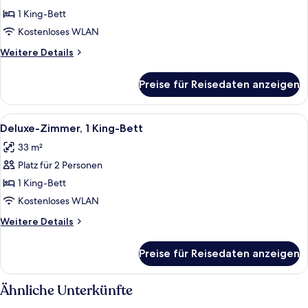
1 King-
1 King-Bett
Bett,
Kostenloses WLAN
Blick
Weitere
Weitere Details
auf
Details
den
für
Preise für Reisedaten anzeigen
Zimmer,
Jachthafen
1 King-
anzeigen
Bett,
Alle
Ein modernes Hotelzimmer mit Schreib
3
Blick
Deluxe-Zimmer, 1 King-Bett
Fotos
auf
33 m²
den
für
Jachthafen
Platz für 2 Personen
Deluxe-
Zimmer,
1 King-Bett
1 King-
Kostenloses WLAN
Bett
Weitere
Weitere Details
anzeigen
Details
für
Preise für Reisedaten anzeigen
Deluxe-
Zimmer,
1 King-
Ähnliche Unterkünfte
Bett