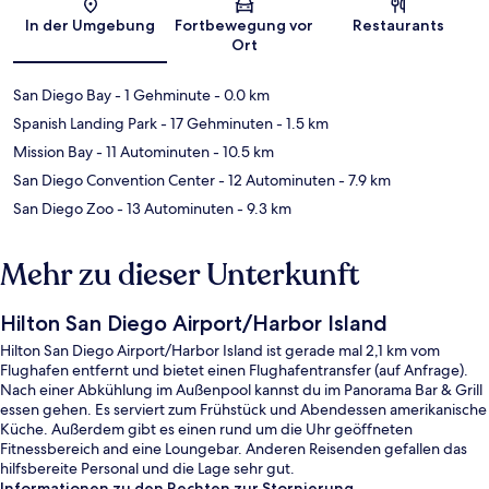
Karte
In der Umgebung
Fortbewegung vor
Restaurants
Ort
San Diego Bay
- 1 Gehminute
- 0.0 km
Spanish Landing Park
- 17 Gehminuten
- 1.5 km
Mission Bay
- 11 Autominuten
- 10.5 km
San Diego Convention Center
- 12 Autominuten
- 7.9 km
San Diego Zoo
- 13 Autominuten
- 9.3 km
Mehr zu dieser Unterkunft
Hilton San Diego Airport/Harbor Island
Hilton San Diego Airport/Harbor Island ist gerade mal 2,1 km vom
Flughafen entfernt und bietet einen Flughafentransfer (auf Anfrage).
Nach einer Abkühlung im Außenpool kannst du im Panorama Bar & Grill
essen gehen. Es serviert zum Frühstück und Abendessen amerikanische
Küche. Außerdem gibt es einen rund um die Uhr geöffneten
Fitnessbereich and eine Loungebar. Anderen Reisenden gefallen das
hilfsbereite Personal und die Lage sehr gut.
Informationen zu den Rechten zur Stornierung