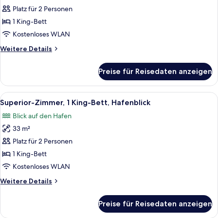
Zimmer,
Platz für 2 Personen
1 King-
1 King-Bett
Bett
Kostenloses WLAN
anzeigen
Weitere
Weitere Details
Details
für
Preise für Reisedaten anzeigen
Executive-
Zimmer,
1 King-
Alle
Ein Hotelzimmer mit Bett, Schreibtisch
6
Bett
Superior-Zimmer, 1 King-Bett, Hafenblick
Fotos
Blick auf den Hafen
für
33 m²
Superior-
Zimmer,
Platz für 2 Personen
1 King-
1 King-Bett
Bett,
Kostenloses WLAN
Hafenblick
Weitere
Weitere Details
anzeigen
Details
für
Preise für Reisedaten anzeigen
Superior-
Zimmer,