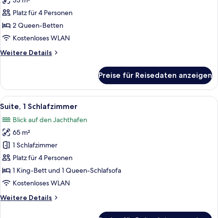
33 m²
für
Platz für 4 Personen
Zimmer,
2 Queen-
2 Queen-Betten
Betten
Kostenloses WLAN
anzeigen
Weitere
Weitere Details
Details
für
Preise für Reisedaten anzeigen
Zimmer,
2 Queen-
Betten
Alle
Ein Hafen voller Boote, umgeben von 
7
Suite, 1 Schlafzimmer
Fotos
Blick auf den Jachthafen
für
65 m²
Suite,
1
1 Schlafzimmer
Schlafzimmer
Platz für 4 Personen
anzeigen
1 King-Bett und 1 Queen-Schlafsofa
Kostenloses WLAN
Weitere
Weitere Details
Details
für