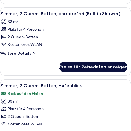
2 Queen-
Betten,
Alle
Ein Hotelzimmer mit zwei Betten, ein
4
barrierefrei,
Zimmer, 2 Queen-Betten, barrierefrei (Roll-in Shower)
Fotos
Badewanne
33 m²
für
Platz für 4 Personen
Zimmer,
2 Queen-
2 Queen-Betten
Betten,
Kostenloses WLAN
barrierefrei
Weitere
Weitere Details
(Roll-
Details
in
für
Preise für Reisedaten anzeigen
Zimmer,
Shower)
2 Queen-
anzeigen
Betten,
Alle
Ein Hotelzimmer mit zwei Betten, eine
4
barrierefrei
Zimmer, 2 Queen-Betten, Hafenblick
Fotos
(Roll-
Blick auf den Hafen
in
für
Shower)
33 m²
Zimmer,
2 Queen-
Platz für 4 Personen
Betten,
2 Queen-Betten
Hafenblick
Kostenloses WLAN
anzeigen