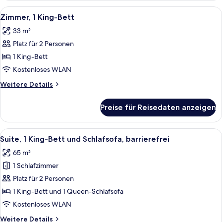
1 King-
Alle
Ein Hotelzimmer mit einem Bett, Nach
4
Bett,
Zimmer, 1 King-Bett
Fotos
Hafenblick
33 m²
für
Platz für 2 Personen
Zimmer,
1 King-
1 King-Bett
Bett
Kostenloses WLAN
anzeigen
Weitere
Weitere Details
Details
für
Preise für Reisedaten anzeigen
Zimmer,
1 King-
Bett
Alle
Ein Yachthafen mit zahlreichen Booten
7
Suite, 1 King-Bett und Schlafsofa, barrierefrei
Fotos
65 m²
für
1 Schlafzimmer
Suite,
1 King-
Platz für 2 Personen
Bett
1 King-Bett und 1 Queen-Schlafsofa
und
Kostenloses WLAN
Schlafsofa,
Weitere
Weitere Details