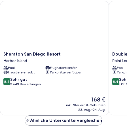
Sheraton San Diego Resort
DoubleTr
Sheraton
DoubleT
Sheraton San Diego Resort
Double
San
by
Harbor Island
Point L
Diego
Hilton
Pool
Flughafentransfer
Pool
Resort
San
Haustiere erlaubt
Parkplätze verfügbar
Parkpl
Harbor
Diego
Island
Bayside
8.4
8.4
Sehr gut
Seh
8,4
8,4
Point
von
von
3.649 Bewertungen
1.05
Loma
10,
10,
Sehr
Sehr
Der
168 €
gut,
gut,
Preis
3.649
1.057
inkl. Steuern & Gebühren
beträgt
Bewertungen
Bewert
23. Aug.–24. Aug.
168 €
Ähnliche Unterkünfte vergleichen