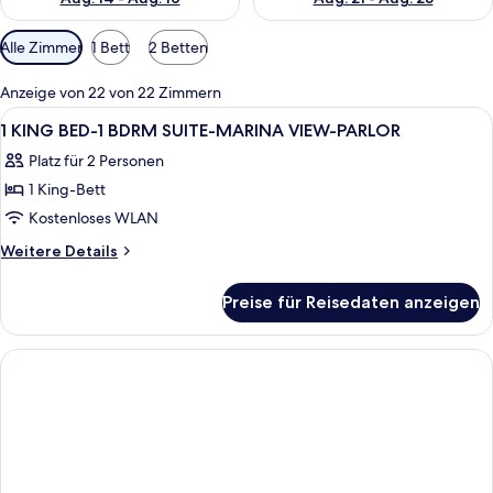
Verfügbare
Alle Zimmer
1 Bett
2 Betten
Filter
für
Anzeige von 22 von 22 Zimmern
Zimmer
Alle
Ein Hotelzimmer mit Bett, Schreibtisch
15
1 KING BED-1 BDRM SUITE-MARINA VIEW-PARLOR
Fotos
Platz für 2 Personen
für
1 King-Bett
1
KING
Kostenloses WLAN
BED-
Weitere
Weitere Details
1
Details
für
BDRM
Preise für Reisedaten anzeigen
1
SUITE-
KING
MARINA
BED-
VIEW-
1
BDRM
PARLOR
SUITE-
anzeigen
MARINA
VIEW-
PARLOR