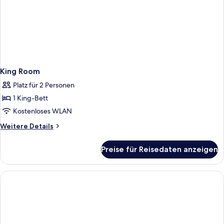
King Room
Platz für 2 Personen
1 King-Bett
Kostenloses WLAN
Weitere
Weitere Details
Details
für
Preise für Reisedaten anzeigen
King
Room