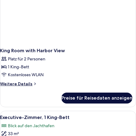
King Room with Harbor View
Platz für 2 Personen
1 King-Bett
Kostenloses WLAN
Weitere
Weitere Details
Details
für
Preise für Reisedaten anzeigen
King
Room
with
Alle
Ein Hafen voller verschiedener Boote
4
Harbor
Executive-Zimmer, 1 King-Bett
Fotos
View
Blick auf den Jachthafen
für
33 m²
Executive-