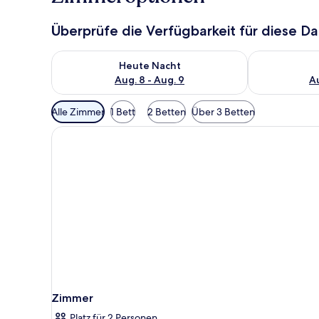
Überprüfe die Verfügbarkeit für diese D
Überprüfe die Verfügbarkeit für heute Nacht, Aug. 8
Überprüfe die
Heute Nacht
Aug. 8 - Aug. 9
Au
Verfügbare
Alle Zimmer
1 Bett
2 Betten
Über 3 Betten
Filter
für
Zimmer
Zimmer
Platz für 2 Personen