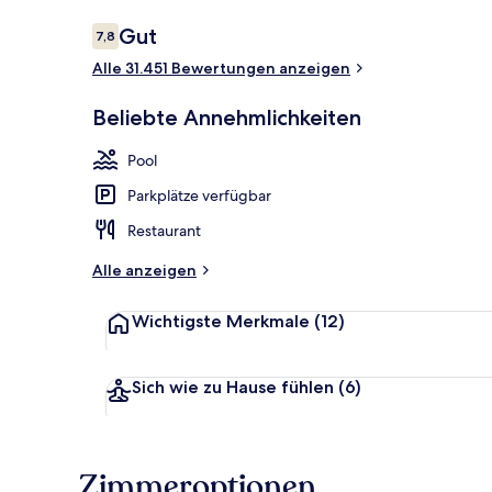
Bewertungen
Gut
7,8
7,8 von 10.
Alle 31.451 Bewertungen anzeigen
Außenpool (j
Beliebte Annehmlichkeiten
Pool
Parkplätze verfügbar
Restaurant
Alle anzeigen
Wichtigste Merkmale
(12)
Sich wie zu Hause fühlen
(6)
Zimmeroptionen