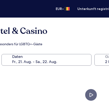
•
EUR
Unterkunft registr
tel & Casino
 besonders für LGBTQ+-Gäste
Daten
G