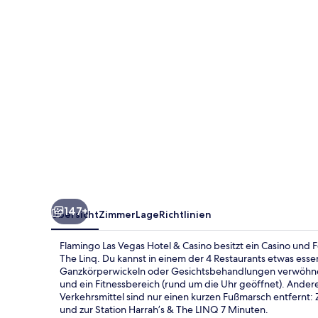
&
Casino
147+
Übersicht
Zimmer
Lage
Richtlinien
Flamingo Las Vegas Hotel & Casino besitzt ein Casino und
The Linq. Du kannst in einem der 4 Restaurants etwas es
Ganzkörperwickeln oder Gesichtsbehandlungen verwöhnen l
und ein Fitnessbereich (rund um die Uhr geöffnet). Andere
Verkehrsmittel sind nur einen kurzen Fußmarsch entfernt: 
und zur Station Harrah’s & The LINQ 7 Minuten.