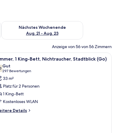
es Wochenende, Aug. 14 - Aug. 16.
Überprüfe die Verfügbarkeit für nächstes Wochenende, Aug. 2
Nächstes Wochenende
Aug. 21 - Aug. 23
Anzeige von 56 von 56 Zimmern
 Fenster, einer Couch, Poufs, einem Couchtisch und Blick auf die Stadt.
le
Ein Hotelzimmer mit einem großen Bett, einem 
4
mmer, 1 King-Bett, Nichtraucher, Stadtblick (Go)
otos
Gut
ür
0
7,0 von 10
(297
297 Bewertungen
immer,
Bewertungen)
33 m²
King-
Platz für 2 Personen
ett,
1 King-Bett
ichtraucher,
Kostenloses WLAN
tadtblick
Go)
itere
itere Details
tails
nzeigen
r
mmer,
King-