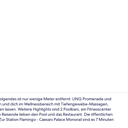
Video der U
 Folgendes ist nur wenige Meter entfernt: LINQ Promenade und
sen und dich im Wellnessbereich mit Tiefengewebe-Massagen,
assen. Weitere Highlights sind 2 Poolbars, ein Fitnesscenter
Restaurant
 Reisende lieben den Pool und das Restaurant. Die öffentlichen
Zur Station Flamingo - Caesars Palace Monorail sind es 7 Minuten