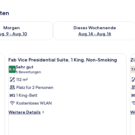
aten
 - Aug. 9.
 Verfügbarkeit für morgen, Aug. 9 - Aug. 10.
Überprüfe die Verfügbarkeit für dies
Morgen
Dieses Wochenende
g. 9 - Aug. 10
Aug. 14 - Aug. 16
Alle
Ein geräumiges Wohnzimmer mit großem
Al
5
Fab Vice Presidential Suite, 1 King, Non-Smoking
Zi
Fotos
F
Sehr gut
für
8,4
f
7,
8,4 von 10
(5
5 Bewertungen
Fab
Z
Bewertungen)
112 m²
Vice
1 
Platz für 2 Personen
Presidential
B
1 King-Bett
Suite,
N
Kostenloses WLAN
1
S
King,
(
Weitere
We
Weitere Details
We
Details
De
Non-
a
für
fü
Smoking
Fab
Zi
anzeigen
Vice
1 