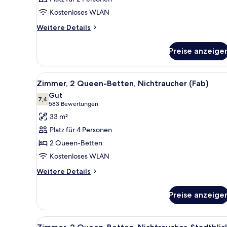
Kostenloses WLAN
Weitere
Weitere Details
Details
für
Preise anzeige
Zimmer
Alle
Ein Hotelzimmer mit zwei Bette
4
Zimmer, 2 Queen-Betten, Nichtraucher (Fab)
Fotos
Gut
für
7,4
7,4 von 10
(583
583 Bewertungen
Zimmer,
Bewertungen)
33 m²
2 Queen-
Platz für 4 Personen
Betten,
2 Queen-Betten
Nichtraucher
Kostenloses WLAN
(Fab)
anzeigen
Weitere
Weitere Details
Details
für
Preise anzeige
Zimmer,
2 Queen-
Betten,
Alle
Ein Hotelzimmer mit einem groß
4
Nichtraucher