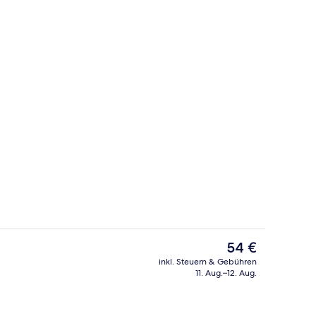
Restaurant
nterkunft
Der
54 €
aktuelle
inkl. Steuern & Gebühren
Preis
11. Aug.–12. Aug.
Garten
beträgt
54 €.