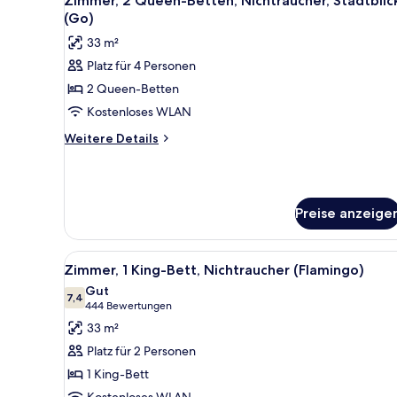
Zimmer, 2 Queen-Betten, Nichtraucher, Stadtblic
Fotos
(Fab)
(Go)
für
33 m²
Zimmer,
Platz für 4 Personen
2 Queen-
2 Queen-Betten
Betten,
Nichtraucher,
Kostenloses WLAN
Stadtblick
Weitere
Weitere Details
(Go)
Details
für
anzeigen
Zimmer,
2 Queen-
Preise anzeige
Betten,
Nichtraucher,
Stadtblick
Alle
Ein Hotelzimmer mit einem groß
(Go)
5
Zimmer, 1 King-Bett, Nichtraucher (Flamingo)
Fotos
Gut
für
7,4
7,4 von 10
(444
444 Bewertungen
Zimmer,
Bewertungen)
33 m²
1 King-
Platz für 2 Personen
Bett,
1 King-Bett
Nichtraucher