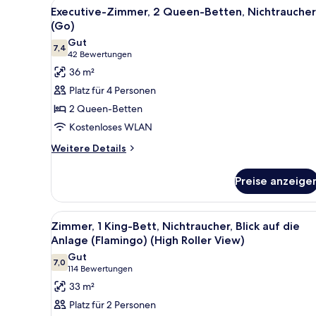
Alle
Ein Hotelzimmer mit zwei Bett
(Flamingo)
4
Executive-Zimmer, 2 Queen-Betten, Nichtraucher
Fotos
(Go)
für
Gut
7,4
Executive-
7,4 von 10
(42
42 Bewertungen
Zimmer,
Bewertungen)
36 m²
2 Queen-
Platz für 4 Personen
Betten,
2 Queen-Betten
Nichtraucher
Kostenloses WLAN
(Go)
Weitere
anzeigen
Weitere Details
Details
für
Preise anzeige
Executive-
Zimmer,
2 Queen-
Alle
Ein Hotelzimmer mit einem groß
5
Betten,
Zimmer, 1 King-Bett, Nichtraucher, Blick auf die
Fotos
Nichtraucher
Anlage (Flamingo) (High Roller View)
(Go)
für
Gut
7,0
Zimmer,
7,0 von 10
(114
114 Bewertungen
1 King-
Bewertungen)
33 m²
Bett,
Platz für 2 Personen
Nichtraucher,