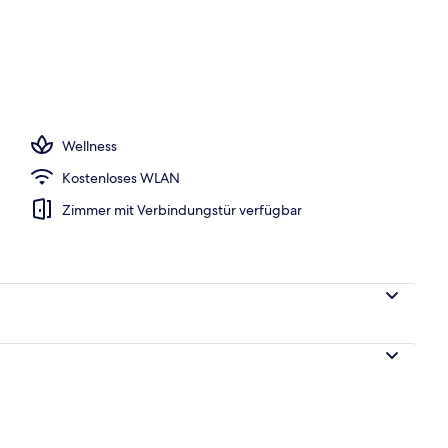
e nach Saison geöffnet), Cabañas (gegen Gebühr), Liegestühle
Wellness
Kostenloses WLAN
Zimmer mit Verbindungstür verfügbar