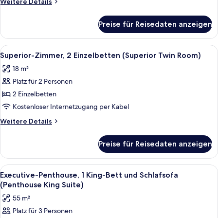
Weitere
Weitere Details
Bett
Details
(Superior
für
Preise für Reisedaten anzeigen
Superior-
Queen
Zimmer,
Room)
1
Alle
Ein Hotelzimmer mit einem großen Bet
anzeigen
8
Queen-
Superior-Zimmer, 2 Einzelbetten (Superior Twin Room)
Fotos
Bett
18 m²
(Superior
für
Queen
Platz für 2 Personen
Superior-
Room)
Zimmer,
2 Einzelbetten
2 Einzelbetten
Kostenloser Internetzugang per Kabel
(Superior
Weitere
Weitere Details
Twin
Details
Room)
für
Preise für Reisedaten anzeigen
Superior-
anzeigen
Zimmer,
2 Einzelbetten
Alle
Ein Hotelzimmer mit Bett, Stuhl, Tisc
22
(Superior
Executive-Penthouse, 1 King-Bett und Schlafsofa
Fotos
Twin
(Penthouse King Suite)
Room)
für
55 m²
Executive-
Platz für 3 Personen
Penthouse,