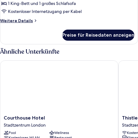
1 King-Bett und 1 großes Schlafsofa
1 King-
Bett
Kostenloser Internetzugang per Kabel
und
Weitere
Weitere Details
Schlafsofa
Details
für
(Penthouse
Preise für Reisedaten anzeigen
Executive-
King
Penthouse,
Suite)
1 King-
Ähnliche Unterkünfte
anzeigen
Bett
und
Courthouse Hotel
Thistle T
Schlafsofa
(Penthouse
King
Suite)
Courthouse
Thistle
Courthouse Hotel
Thistle
Hotel
Trafalga
Stadtzentrum London
Stadtze
Stadtzentrum
-
Pool
Wellness
Koste
London
Leiceste
Kostenloses WLAN
Restaurant
Klimaa