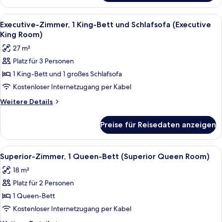
Suite,
King
1 King-
Alle
Ein Hotelzimmer mit einem großen Bet
Suite)
11
Bett
Executive-Zimmer, 1 King-Bett und Schlafsofa (Executive
Fotos
und
anzeigen
King Room)
Schlafsofa
für
27 m²
(Junior
Executive-
King
Platz für 3 Personen
Zimmer,
Suite)
1 King-Bett und 1 großes Schlafsofa
1 King-
Bett
Kostenloser Internetzugang per Kabel
und
Weitere
Weitere Details
Schlafsofa
Details
für
(Executive
Preise für Reisedaten anzeigen
Executive-
King
Zimmer,
Room)
1 King-
Alle
Ein Hotelzimmer mit einem großen Bett,
9
anzeigen
Bett
Superior-Zimmer, 1 Queen-Bett (Superior Queen Room)
Fotos
und
18 m²
Schlafsofa
für
(Executive
Platz für 2 Personen
Superior-
King
Zimmer,
1 Queen-Bett
Room)
1
Kostenloser Internetzugang per Kabel
Queen-