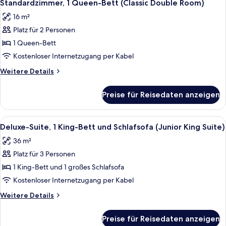
13
Standardzimmer, 1 Queen-Bett (Classic Double Room)
Fotos
16 m²
für
Platz für 2 Personen
Standardzimmer,
1
1 Queen-Bett
Queen-
Kostenloser Internetzugang per Kabel
Bett
Weitere
Weitere Details
(Classic
Details
Double
für
Preise für Reisedaten anzeigen
Standardzimmer,
Room)
1
anzeigen
Queen-
Alle
Ein Hotelzimmer mit Bett, Fernseher, 
15
Bett
Deluxe-Suite, 1 King-Bett und Schlafsofa (Junior King Suite)
Fotos
(Classic
36 m²
Double
für
Room)
Platz für 3 Personen
Deluxe-
Suite,
1 King-Bett und 1 großes Schlafsofa
1 King-
Kostenloser Internetzugang per Kabel
Bett
Weitere
Weitere Details
und
Details
Schlafsofa
für
Preise für Reisedaten anzeigen
Deluxe-
(Junior