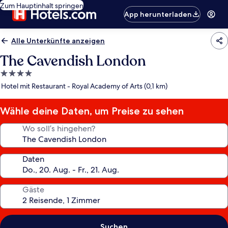
Zum Hauptinhalt springen
App herunterladen
Alle Unterkünfte anzeigen
The Cavendish London
4.0-
Sterne-
Hotel mit Restaurant - Royal Academy of Arts (0,1 km)
Unterkunft
Wähle deine Daten, um Preise zu sehen
Wo soll’s hingehen?
Daten
Gäste
Suchen