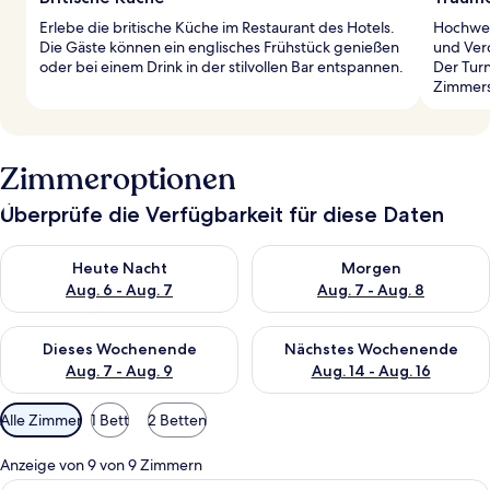
Erlebe die britische Küche im Restaurant des Hotels.
Hochwer
Die Gäste können ein englisches Frühstück genießen
und Ver
oder bei einem Drink in der stilvollen Bar entspannen.
Der Tur
Zimmers
Zimmeroptionen
Überprüfe die Verfügbarkeit für diese Daten
Überprüfe die Verfügbarkeit für heute Nacht, Aug. 6 - Aug. 7.
Überprüfe die Verfügbarkeit f
Heute Nacht
Morgen
Aug. 6 - Aug. 7
Aug. 7 - Aug. 8
Überprüfe die Verfügbarkeit für dieses Wochenende, Aug. 7 - 
Überprüfe die Verfügbarkeit f
Dieses Wochenende
Nächstes Wochenende
Aug. 7 - Aug. 9
Aug. 14 - Aug. 16
Verfügbare
Alle Zimmer
1 Bett
2 Betten
Filter
für
Anzeige von 9 von 9 Zimmern
Zimmer