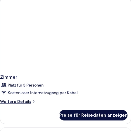
Zimmer
Platz für 3 Personen
Kostenloser Internetzugang per Kabel
Weitere
Weitere Details
Details
für
Preise für Reisedaten anzeigen
Zimmer