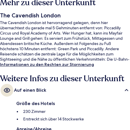
Mehr zu dieser Unterkunft
The Cavendish London
The Cavendish London ist hervorragend gelegen, denn hier
übernachtest du gerade mal 5 Gehminuten entfernt von: Piccadilly
Circus und Royal Academy of Arts. Wer Hunger hat, kann ins Mayfair
Lounge and Grill gehen: Es serviert zum Frühstück, Mittagessen und
Abendessen britische Küche. Außerdem ist Folgendes zu Fuß
höchstens 10 Minuten entfernt: Green Park und Piccadilly. Andere
Reisende schätzen die zentrale Lage für die Möglichkeiten zum
Sightseeing und die Nähe zu öffentlichen Verkehrsmitteln: Die U-Bahn-
Station Green Park ist 5 Gehminuten und die U-Bahn-Station Piccadilly
Informationen zu den Rechten zur Stornierung
Circus ist 5 Gehminuten entfernt.
Weitere Infos zu dieser Unterkunft
Auf einen Blick
Größe des Hotels
230 Zimmer
Erstreckt sich über 14 Stockwerke
Anreise/Abreise