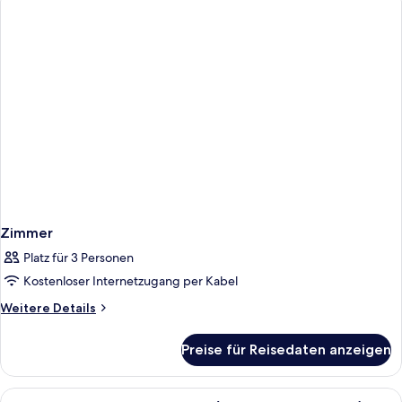
Zimmer
Platz für 3 Personen
Kostenloser Internetzugang per Kabel
Weitere
Weitere Details
Details
für
Preise für Reisedaten anzeigen
Zimmer
Alle
Ein Hotelzimmer mit einem großen Bet