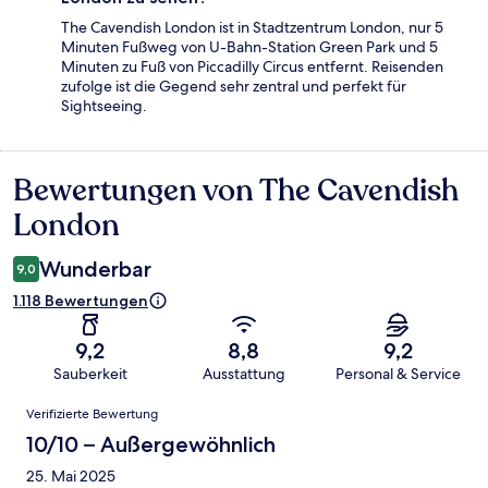
The Cavendish London ist in Stadtzentrum London, nur 5
Minuten Fußweg von U-Bahn-Station Green Park und 5
Minuten zu Fuß von Piccadilly Circus entfernt. Reisenden
zufolge ist die Gegend sehr zentral und perfekt für
Sightseeing.
Bewertungen von The Cavendish
Bewertungen
London
Wunderbar
9,0
1.118 Bewertungen
9,2
8,8
9,2
Sauberkeit
Ausstattung
Personal & Service
Bewertungen
Verifizierte Bewertung
10/10 – Außergewöhnlich
25. Mai 2025