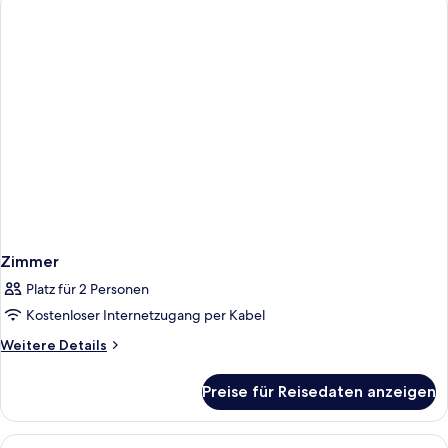
Zimmer
Platz für 2 Personen
Kostenloser Internetzugang per Kabel
Weitere
Weitere Details
Details
für
Preise für Reisedaten anzeigen
Zimmer