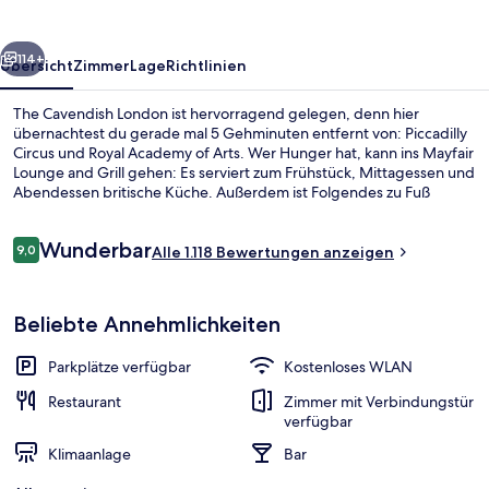
rück
Weiter
114+
Übersicht
Zimmer
Lage
Richtlinien
The Cavendish London ist hervorragend gelegen, denn hier
übernachtest du gerade mal 5 Gehminuten entfernt von: Piccadilly
Circus und Royal Academy of Arts. Wer Hunger hat, kann ins Mayfair
Lounge and Grill gehen: Es serviert zum Frühstück, Mittagessen und
Abendessen britische Küche. Außerdem ist Folgendes zu Fuß
höchstens 10 Minuten entfernt: Green Park und Piccadilly. Andere
Reisende schätzen die zentrale Lage für die Möglichkeiten zum
Bewertungen
Wunderbar
Sightseeing und die Nähe zu öffentlichen Verkehrsmitteln: Die U-
9,0
Alle 1.118 Bewertungen anzeigen
9,0 von 10.
Bahn-Station Green Park ist 5 Gehminuten und die U-Bahn-Station
Piccadilly Circus ist 5 Gehminuten entfernt.
Außenbereich
Beliebte Annehmlichkeiten
Parkplätze verfügbar
Kostenloses WLAN
Restaurant
Zimmer mit Verbindungstür
verfügbar
Klimaanlage
Bar