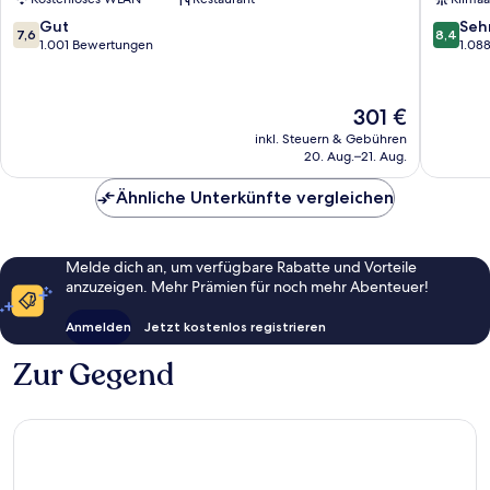
Square
Stadtze
7.6
8.4
Gut
Seh
7,6
8,4
London
von
von
1.001 Bewertungen
1.08
10,
10,
Gut,
Sehr
1.001
gut,
Der
301 €
Bewertungen
1.088
Preis
inkl. Steuern & Gebühren
Bewert
beträgt
20. Aug.–21. Aug.
301 €
Ähnliche Unterkünfte vergleichen
Melde dich an, um verfügbare Rabatte und Vorteile
anzuzeigen. Mehr Prämien für noch mehr Abenteuer!
Anmelden
Jetzt kostenlos registrieren
Zur Gegend