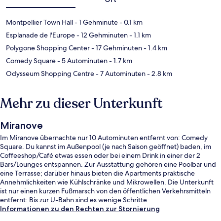
Montpellier Town Hall
- 1 Gehminute
- 0.1 km
Esplanade de l'Europe
- 12 Gehminuten
- 1.1 km
Polygone Shopping Center
- 17 Gehminuten
- 1.4 km
Comedy Square
- 5 Autominuten
- 1.7 km
Odysseum Shopping Centre
- 7 Autominuten
- 2.8 km
Mehr zu dieser Unterkunft
Miranove
Im Miranove übernachte nur 10 Autominuten entfernt von: Comedy
Square. Du kannst im Außenpool (je nach Saison geöffnet) baden, im
Coffeeshop/Café etwas essen oder bei einem Drink in einer der 2
Bars/Lounges entspannen. Zur Ausstattung gehören eine Poolbar und
eine Terrasse; darüber hinaus bieten die Apartments praktische
Annehmlichkeiten wie Kühlschränke und Mikrowellen. Die Unterkunft
ist nur einen kurzen Fußmarsch von den öffentlichen Verkehrsmitteln
entfernt: Bis zur U-Bahn sind es wenige Schritte
(Straßenbahnhaltestelle Moulares) bzw. 5 Minuten
Informationen zu den Rechten zur Stornierung
(Straßenbahnhaltestelle Port Marianne).