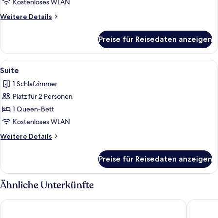
Kostenloses WLAN
Weitere
Weitere Details
Details
für
Preise für Reisedaten anzeigen
Familienapartment
Alle
Ein modernes Wohnzimmer mit Holzbode
4
Suite
Fotos
1 Schlafzimmer
für
Platz für 2 Personen
Suite
anzeigen
1 Queen-Bett
Kostenloses WLAN
Weitere
Weitere Details
Details
für
Preise für Reisedaten anzeigen
Suite
Ähnliche Unterkünfte
Appart'City Confort Montpellier Ovalie 1
Aparthot