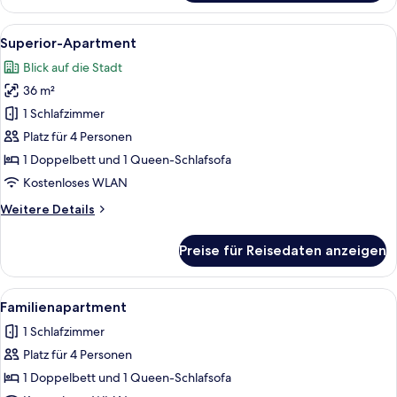
Studio
Alle
Ein modernes Zimmer mit einer Couch,
5
Superior-Apartment
Fotos
Blick auf die Stadt
für
36 m²
Superior-
Apartment
1 Schlafzimmer
anzeigen
Platz für 4 Personen
1 Doppelbett und 1 Queen-Schlafsofa
Kostenloses WLAN
Weitere
Weitere Details
Details
für
Preise für Reisedaten anzeigen
Superior-
Apartment
Alle
Ein modernes Wohnzimmer mit Holzbod
4
Familienapartment
Fotos
1 Schlafzimmer
für
Platz für 4 Personen
Familienapartment
anzeigen
1 Doppelbett und 1 Queen-Schlafsofa