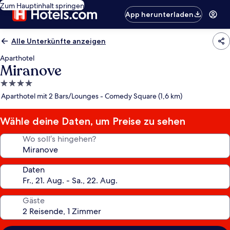
Zum Hauptinhalt springen
App herunterladen
Alle Unterkünfte anzeigen
Aparthotel
Miranove
4.0-
Sterne-
Aparthotel mit 2 Bars/Lounges - Comedy Square (1,6 km)
Unterkunft
Wähle deine Daten, um Preise zu sehen
Wo soll’s hingehen?
Daten
Gäste