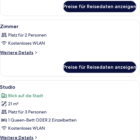
für
Preise für Reisedaten anzeigen
Zimmer
Alle
Ein Hotelzimmer mit Bett, Nachttisch
4
Zimmer
Fotos
Platz für 2 Personen
für
Kostenloses WLAN
Zimmer
anzeigen
Weitere
Weitere Details
Details
für
Preise für Reisedaten anzeigen
Zimmer
Alle
Ein schlicht eingerichtetes Schlafzim
6
Studio
Fotos
Blick auf die Stadt
für
21 m²
Studio
anzeigen
Platz für 3 Personen
1 Queen-Bett ODER 2 Einzelbetten
Kostenloses WLAN
Weitere
Weitere Details