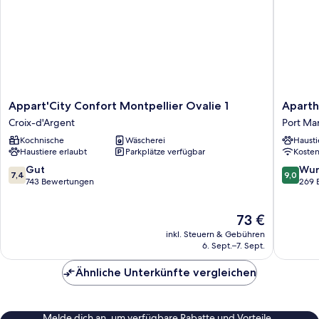
Appart'City
Apartho
Appart'City Confort Montpellier Ovalie 1
Aparth
Confort
Adagio
Croix-d'Argent
Port Ma
Montpellier
Access
Kochnische
Wäscherei
Hausti
Ovalie
Montpel
Haustiere erlaubt
Parkplätze verfügbar
Koste
1
Centre
Croix-
Port
7.4
9.0
Gut
Wun
7,4
9,0
d'Argent
Mariann
von
von
743 Bewertungen
269 
10,
10,
Gut,
Wunder
Der
73 €
743
269
Preis
Bewertungen
Bewert
inkl. Steuern & Gebühren
beträgt
6. Sept.–7. Sept.
73 €
Ähnliche Unterkünfte vergleichen
Melde dich an, um verfügbare Rabatte und Vorteile