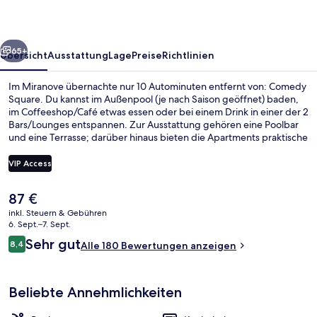
rück
Weiter
65+
Übersicht
Ausstattung
Lage
Preise
Richtlinien
Im Miranove übernachte nur 10 Autominuten entfernt von: Comedy
Square. Du kannst im Außenpool (je nach Saison geöffnet) baden,
im Coffeeshop/Café etwas essen oder bei einem Drink in einer der 2
Bars/Lounges entspannen. Zur Ausstattung gehören eine Poolbar
und eine Terrasse; darüber hinaus bieten die Apartments praktische
Annehmlichkeiten wie Kühlschränke und Mikrowellen. Die
Unterkunft ist nur einen kurzen Fußmarsch von den öffentlichen
VIP Access
Verkehrsmitteln entfernt: Bis zur U-Bahn sind es wenige Schritte
(Straßenbahnhaltestelle Moulares) bzw. 5 Minuten
Der
87 €
(Straßenbahnhaltestelle Port Marianne).
Restaurant
aktuelle
inkl. Steuern & Gebühren
Preis
6. Sept.–7. Sept.
beträgt
Bewertungen
Sehr gut
8,4
Alle 180 Bewertungen anzeigen
87 €.
8,4 von 10.
Beliebte Annehmlichkeiten