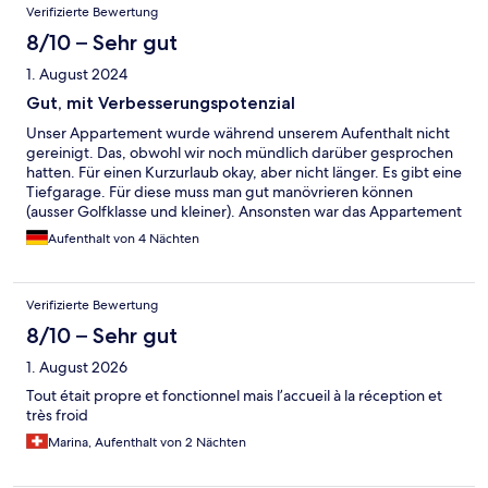
Verifizierte Bewertung
Lautsprecher am Handy - geht gar nicht morgens um 08.00 Uhr
!!!
8/10 – Sehr gut
1. August 2024
Gut, mit Verbesserungspotenzial
Unser Appartement wurde während unserem Aufenthalt nicht
gereinigt. Das, obwohl wir noch mündlich darüber gesprochen
hatten. Für einen Kurzurlaub okay, aber nicht länger. Es gibt eine
Tiefgarage. Für diese muss man gut manövrieren können
(ausser Golfklasse und kleiner). Ansonsten war das Appartement
bei der Ankunft sehr sauber und modern. Ein grosses
Aufenthalt von 4 Nächten
Dankeschön an die Rezeption, die immer versucht hat, uns
entgegen zu kommen.
Verifizierte Bewertung
8/10 – Sehr gut
1. August 2026
Tout était propre et fonctionnel mais l’accueil à la réception et
très froid
Marina, Aufenthalt von 2 Nächten