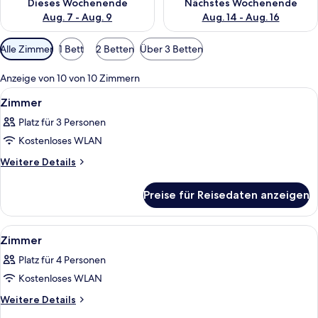
Dieses Wochenende
Nächstes Wochenende
Aug. 7 - Aug. 9
Aug. 14 - Aug. 16
Verfügbare
Alle Zimmer
1 Bett
2 Betten
Über 3 Betten
Filter
für
Anzeige von 10 von 10 Zimmern
Zimmer
Alle
Ein Hotelzimmer mit einem Bett, eine
5
Zimmer
Fotos
Platz für 3 Personen
für
Kostenloses WLAN
Zimmer
anzeigen
Weitere
Weitere Details
Details
für
Preise für Reisedaten anzeigen
Zimmer
Alle
Ein Hotelzimmer mit einem Bett, zwei 
4
Zimmer
Fotos
Platz für 4 Personen
für
Kostenloses WLAN
Zimmer
anzeigen
Weitere
Weitere Details
Details