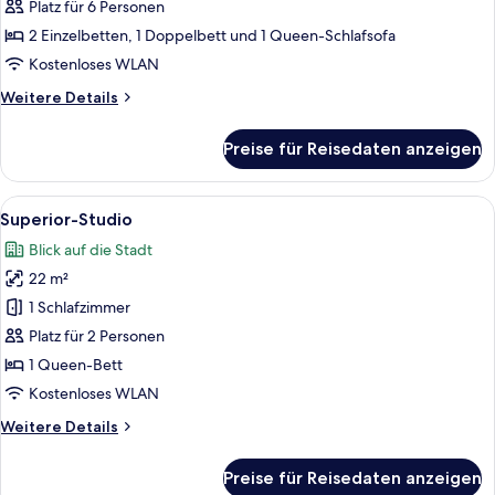
Platz für 6 Personen
Apartment,
2 Schlafzimmer
2 Einzelbetten, 1 Doppelbett und 1 Queen-Schlafsofa
anzeigen
Kostenloses WLAN
Weitere
Weitere Details
Details
für
Preise für Reisedaten anzeigen
Apartment,
2 Schlafzimmer
Alle
Ein modernes Hotelzimmer mit einem 
4
Superior-Studio
Fotos
Blick auf die Stadt
für
22 m²
Superior-
Studio
1 Schlafzimmer
anzeigen
Platz für 2 Personen
1 Queen-Bett
Kostenloses WLAN
Weitere
Weitere Details
Details
für
Preise für Reisedaten anzeigen
Superior-