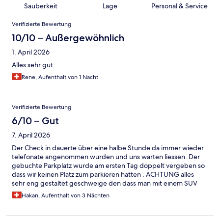
Sauberkeit
Lage
Personal & Service
Bewertungen
Verifizierte Bewertung
10/10 – Außergewöhnlich
1. April 2026
Alles sehr gut
Rene, Aufenthalt von 1 Nacht
Verifizierte Bewertung
6/10 – Gut
7. April 2026
Der Check in dauerte über eine halbe Stunde da immer wieder
telefonate angenommen wurden und uns warten liessen. Der
gebuchte Parkplatz wurde am ersten Tag doppelt vergeben so
dass wir keinen Platz zum parkieren hatten . ACHTUNG alles
sehr eng gestaltet geschweige den dass man mit einem SUV
nicht ins -2 kommt. daher mussten wir ausserhalb parkieren und
Hakan, Aufenthalt von 3 Nächten
zum Hotel zurück marschieren !!!!!! Abends sind alle Parkplätze
um das Hotel voll. Die Putzfrauen telefonieren schreiend im
Korridor oder Nachbarszimmer während Ihrer Arbeit mit