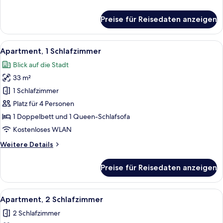
Details
für
Preise für Reisedaten anzeigen
Studio
Alle
Ein modernes Hotelzimmer mit einem w
5
Apartment, 1 Schlafzimmer
Fotos
Blick auf die Stadt
für
33 m²
Apartment,
1
1 Schlafzimmer
Schlafzimmer
Platz für 4 Personen
anzeigen
1 Doppelbett und 1 Queen-Schlafsofa
Kostenloses WLAN
Weitere
Weitere Details
Details
für
Preise für Reisedaten anzeigen
Apartment,
1
Schlafzimmer
Alle
Ein modernes Wohnzimmer mit einer C
7
Apartment, 2 Schlafzimmer
Fotos
2 Schlafzimmer
für