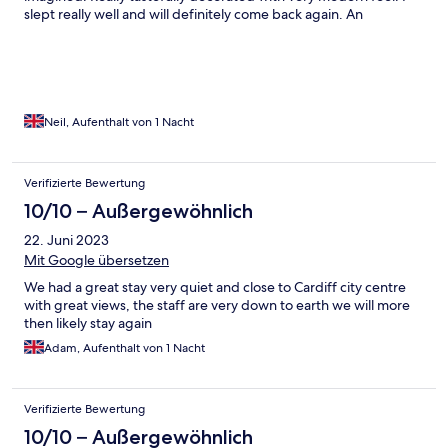
slept really well and will definitely come back again. An
outstandingly brilliant find. Credit to the owners who have done
a great job here.
Neil, Aufenthalt von 1 Nacht
Verifizierte Bewertung
10/10 – Außergewöhnlich
22. Juni 2023
Mit Google übersetzen
We had a great stay very quiet and close to Cardiff city centre
with great views, the staff are very down to earth we will more
then likely stay again
Adam, Aufenthalt von 1 Nacht
Verifizierte Bewertung
10/10 – Außergewöhnlich