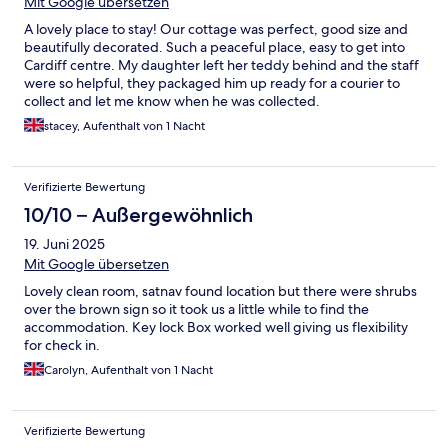
Mit Google übersetzen
A lovely place to stay! Our cottage was perfect, good size and
beautifully decorated. Such a peaceful place, easy to get into
Cardiff centre. My daughter left her teddy behind and the staff
were so helpful, they packaged him up ready for a courier to
collect and let me know when he was collected.
stacey, Aufenthalt von 1 Nacht
Verifizierte Bewertung
10/10 – Außergewöhnlich
19. Juni 2025
Mit Google übersetzen
Lovely clean room, satnav found location but there were shrubs
over the brown sign so it took us a little while to find the
accommodation. Key lock Box worked well giving us flexibility
for check in.
Carolyn, Aufenthalt von 1 Nacht
Verifizierte Bewertung