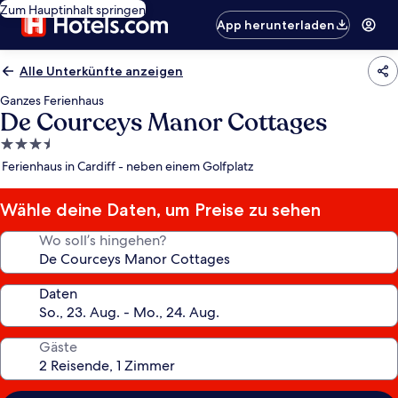
Zum Hauptinhalt springen
App herunterladen
Alle Unterkünfte anzeigen
Ganzes Ferienhaus
De Courceys Manor Cottages
3.5-
Sterne-
Ferienhaus in Cardiff - neben einem Golfplatz
Unterkunft
Wähle deine Daten, um Preise zu sehen
Wo soll’s hingehen?
Daten
Gäste