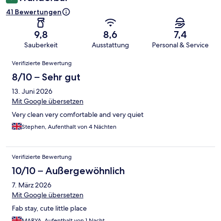
41 Bewertungen
9,8
8,6
7,4
Sauberkeit
Ausstattung
Personal & Service
Bewertungen
Verifizierte Bewertung
8/10 – Sehr gut
13. Juni 2026
Mit Google übersetzen
Very clean very comfortable and very quiet
Stephen, Aufenthalt von 4 Nächten
Verifizierte Bewertung
10/10 – Außergewöhnlich
7. März 2026
Mit Google übersetzen
Fab stay, cute little place
MARYA, Aufenthalt von 1 Nacht