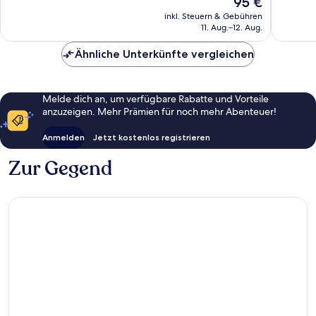
95 €
706
Bewert
Preis
inkl. Steuern & Gebühren
Bewertungen
beträgt
11. Aug.–12. Aug.
95 €
Ähnliche Unterkünfte vergleichen
Melde dich an, um verfügbare Rabatte und Vorteile
anzuzeigen. Mehr Prämien für noch mehr Abenteuer!
Anmelden
Jetzt kostenlos registrieren
Zur Gegend