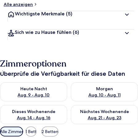
Alle anzeigen
Wichtigste Merkmale
(5)
Sich wie zu Hause fühlen
(6)
Zimmeroptionen
Überprüfe die Verfügbarkeit für diese Daten
Überprüfe die Verfügbarkeit für heute Nacht, Aug. 9 - Aug. 10
Überprüfe die Verfügbarkeit fü
Heute Nacht
Morgen
Aug. 9 - Aug. 10
Aug. 10 - Aug. 11
Überprüfe die Verfügbarkeit für dieses Wochenende, Aug. 14 -
Überprüfe die Verfügbarkeit f
Dieses Wochenende
Nächstes Wochenende
Aug. 14 - Aug. 16
Aug. 21 - Aug. 23
Verfügbare
Alle Zimmer
1 Bett
2 Betten
Filter