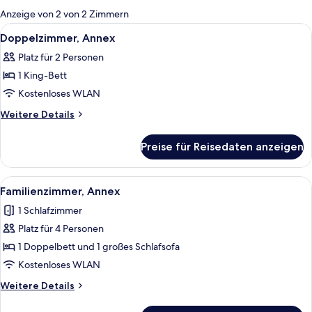
für
Anzeige von 2 von 2 Zimmern
Zimmer
Alle
Ein ordentlich gemachtes Bett mit kar
3
Doppelzimmer, Annex
Fotos
Platz für 2 Personen
für
1 King-Bett
Doppelzimmer,
Annex
Kostenloses WLAN
anzeigen
Weitere
Weitere Details
Details
für
Preise für Reisedaten anzeigen
Doppelzimmer,
Annex
Alle
Schallisolierte Zimmer, kostenloses W
4
Familienzimmer, Annex
Fotos
1 Schlafzimmer
für
Platz für 4 Personen
Familienzimmer,
Annex
1 Doppelbett und 1 großes Schlafsofa
anzeigen
Kostenloses WLAN
Weitere
Weitere Details
Details
für