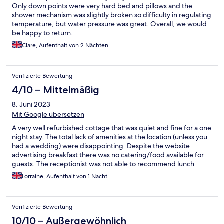
Only down points were very hard bed and pillows and the
shower mechanism was slightly broken so difficulty in regulating
temperature, but water pressure was great. Overall, we would
be happy to return.
Clare, Aufenthalt von 2 Nächten
Verifizierte Bewertung
4/10 – Mittelmäßig
8. Juni 2023
Mit Google übersetzen
A very well refurbished cottage that was quiet and fine for a one
night stay. The total lack of amenities at the location (unless you
had a wedding) were disappointing. Despite the website
advertising breakfast there was no catering/food available for
guests. The receptionist was not able to recommend lunch
options/restaurants. The customer service was very poor - polite
Lorraine, Aufenthalt von 1 Nacht
but handed us a key and that was it on arrival. The lock was
tricky and no one explained the knack to open the door. On
departure the Manor was locked and there was no key drop box
Verifizierte Bewertung
- we managed to find a Gardner to hand the key to. Very
impersonal overall. The cottage is very small.
10/10 – Außergewöhnlich