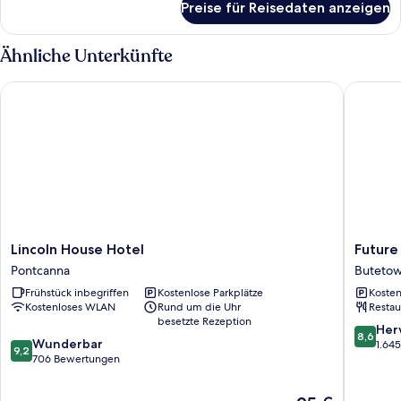
Preise für Reisedaten anzeigen
Familienzimmer,
Annex
Ähnliche Unterkünfte
Lincoln House Hotel
Future In
Lincoln
Future
Lincoln House Hotel
Future
House
Inns
Pontcanna
Buteto
Hotel
Cardiff
Frühstück inbegriffen
Kostenlose Parkplätze
Kosten
Pontcanna
Bay
Kostenloses WLAN
Rund um die Uhr
Restau
Buteto
besetzte Rezeption
8.6
Her
8,6
9.2
Wunderbar
von
1.64
9,2
von
706 Bewertungen
10,
10,
Hervorr
Wunderbar,
1.645
Der