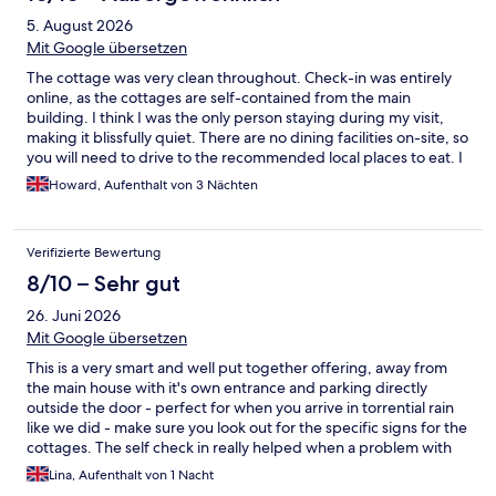
5. August 2026
Mit Google übersetzen
The cottage was very clean throughout. Check-in was entirely
online, as the cottages are self-contained from the main
building. I think I was the only person staying during my visit,
making it blissfully quiet. There are no dining facilities on-site, so
you will need to drive to the recommended local places to eat. I
didn't actually try any of them, as I was using the cottage as a
Howard, Aufenthalt von 3 Nächten
base to visit family. I will definitely look to book here again next
time I am in the area."
Verifizierte Bewertung
8/10 – Sehr gut
26. Juni 2026
Mit Google übersetzen
This is a very smart and well put together offering, away from
the main house with it's own entrance and parking directly
outside the door - perfect for when you arrive in torrential rain
like we did - make sure you look out for the specific signs for the
cottages. The self check in really helped when a problem with
our car meant we were unlikely to arrive late into the evening,
Lina, Aufenthalt von 1 Nacht
and the staff were very quick to respond when I messaged