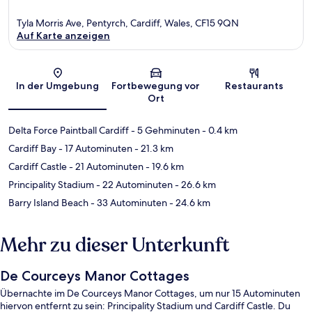
Tyla Morris Ave, Pentyrch, Cardiff, Wales, CF15 9QN
Auf Karte anzeigen
Karte
In der Umgebung
Fortbewegung vor
Restaurants
Ort
Delta Force Paintball Cardiff
- 5 Gehminuten
- 0.4 km
Cardiff Bay
- 17 Autominuten
- 21.3 km
Cardiff Castle
- 21 Autominuten
- 19.6 km
Principality Stadium
- 22 Autominuten
- 26.6 km
Barry Island Beach
- 33 Autominuten
- 24.6 km
Mehr zu dieser Unterkunft
De Courceys Manor Cottages
Übernachte im De Courceys Manor Cottages, um nur 15 Autominuten
hiervon entfernt zu sein: Principality Stadium und Cardiff Castle. Du