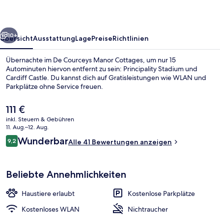
rück
Weiter
10+
Übersicht
Ausstattung
Lage
Preise
Richtlinien
Übernachte im De Courceys Manor Cottages, um nur 15
Autominuten hiervon entfernt zu sein: Principality Stadium und
Cardiff Castle. Du kannst dich auf Gratisleistungen wie WLAN und
Parkplätze ohne Service freuen.
Der
111 €
aktuelle
inkl. Steuern & Gebühren
Preis
11. Aug.–12. Aug.
beträgt
Bewertungen
Wunderbar
9,2
Außenbereich
Alle 41 Bewertungen anzeigen
111 €.
9,2 von 10.
Beliebte Annehmlichkeiten
Haustiere erlaubt
Kostenlose Parkplätze
Kostenloses WLAN
Nichtraucher