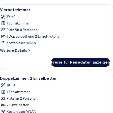
1
Alle
Allergikerbettwaren, Schreibtisch, k
3
Doppelbett
Vierbettzimmer
Fotos
19 m²
für
1 Schlafzimmer
Vierbettzimmer
anzeigen
Platz für 4 Personen
1 Doppelbett und 2 Einzel-Futons
Kostenloses WLAN
Weitere
Weitere Details
Details
für
Preise für Reisedaten anzeigen
Vierbettzimmer
Alle
Allergikerbettwaren, Schreibtisch, k
3
Doppelzimmer, 2 Einzelbetten
Fotos
19 m²
für
1 Schlafzimmer
Doppelzimmer,
2 Einzelbetten
Platz für 2 Personen
anzeigen
2 Einzelbetten
Kostenloses WLAN