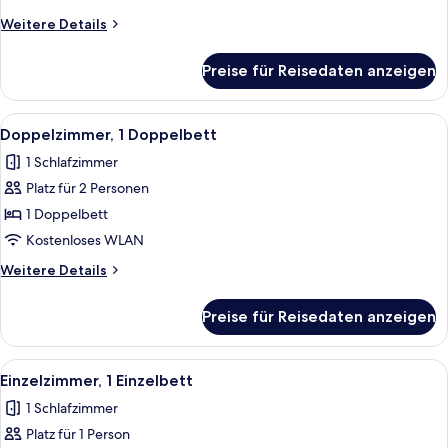
Weitere
Weitere Details
Details
für
Preise für Reisedaten anzeigen
Doppelzimmer,
2 Einzelbetten
Alle
Allergikerbettwaren, Schreibtisch, k
3
Doppelzimmer, 1 Doppelbett
Fotos
1 Schlafzimmer
für
Platz für 2 Personen
Doppelzimmer,
1
1 Doppelbett
Doppelbett
Kostenloses WLAN
anzeigen
Weitere
Weitere Details
Details
für
Preise für Reisedaten anzeigen
Doppelzimmer,
1
Doppelbett
Alle
Allergikerbettwaren, Schreibtisch, k
2
Einzelzimmer, 1 Einzelbett
Fotos
1 Schlafzimmer
für
Platz für 1 Person
Einzelzimmer,