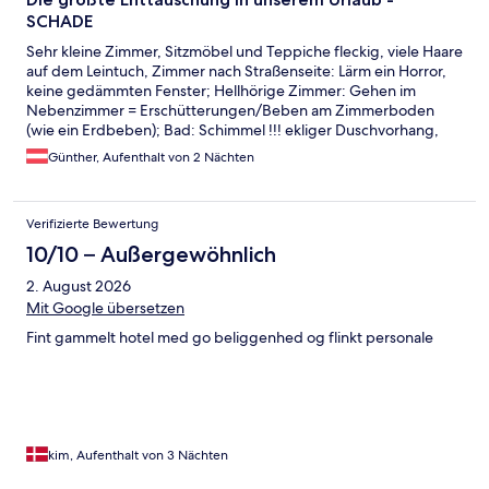
SCHADE
Sehr kleine Zimmer, Sitzmöbel und Teppiche fleckig, viele Haare
auf dem Leintuch, Zimmer nach Straßenseite: Lärm ein Horror,
keine gedämmten Fenster; Hellhörige Zimmer: Gehen im
Nebenzimmer = Erschütterungen/Beben am Zimmerboden
(wie ein Erdbeben); Bad: Schimmel !!! ekliger Duschvorhang,
Größe winzig, altes Linoleum auf dem Boden. Beschriebenes
Günther, Aufenthalt von 2 Nächten
Restaurant ist nicht (mehr) vorhanden. WARNUNG: bitte
woanders buchen - wenn Sie keine Probleme haben wollen.
Verifizierte Bewertung
10/10 – Außergewöhnlich
2. August 2026
Mit Google übersetzen
Fint gammelt hotel med go beliggenhed og flinkt personale
kim, Aufenthalt von 3 Nächten