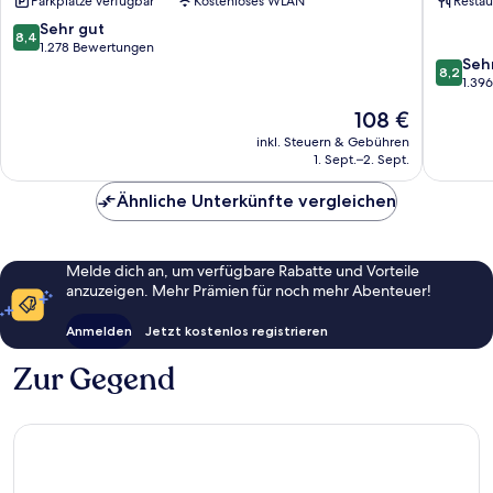
Parkplätze verfügbar
Kostenloses WLAN
Restau
Zentrum
Zentru
8.4
Sehr gut
8,4
von
1.278 Bewertungen
8.2
Seh
10,
8,2
von
1.39
Sehr
10,
gut,
Der
108 €
Sehr
1.278
Preis
gut,
inkl. Steuern & Gebühren
Bewertungen
beträgt
1. Sept.–2. Sept.
1.396
108 €
Bewert
Ähnliche Unterkünfte vergleichen
Melde dich an, um verfügbare Rabatte und Vorteile
anzuzeigen. Mehr Prämien für noch mehr Abenteuer!
Anmelden
Jetzt kostenlos registrieren
Zur Gegend