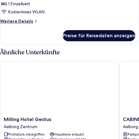
1 Einzelbett
1 Einzelbett
anzeigen
Kostenloses WLAN
Weitere
Weitere Details
Details
für
Preise für Reisedaten anzeigen
Einzelzimmer,
1 Einzelbett
Ähnliche Unterkünfte
Milling Hotel Gestus
CABINN 
Milling
CABINN
Milling Hotel Gestus
CABINN
Hotel
Aalborg
Aalborg Zentrum
Aalborg
Gestus
Hotel
Frühstück inbegriffen
Haustiere erlaubt
Parkpl
Aalborg
Aalborg