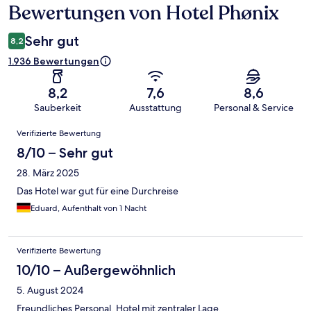
Bewertungen von Hotel Phønix
Bewertungen
Sehr gut
8,2
1.936 Bewertungen
8,2
7,6
8,6
Sauberkeit
Ausstattung
Personal & Service
Bewertungen
Verifizierte Bewertung
8/10 – Sehr gut
28. März 2025
Das Hotel war gut für eine Durchreise
Eduard, Aufenthalt von 1 Nacht
Verifizierte Bewertung
10/10 – Außergewöhnlich
5. August 2024
Freundliches Personal, Hotel mit zentraler Lage.