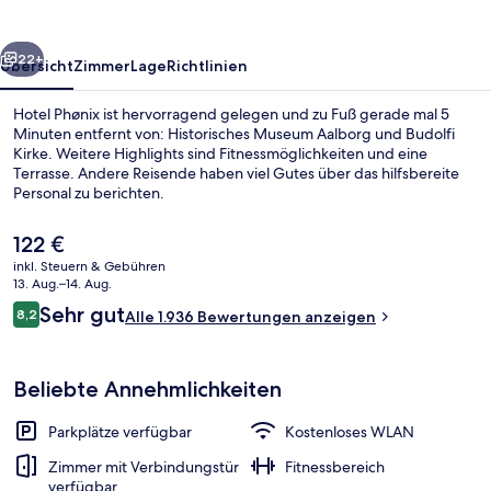
rück
Weiter
22+
Übersicht
Zimmer
Lage
Richtlinien
Hotel Phønix ist hervorragend gelegen und zu Fuß gerade mal 5
Minuten entfernt von: Historisches Museum Aalborg und Budolfi
Kirke. Weitere Highlights sind Fitnessmöglichkeiten und eine
Terrasse. Andere Reisende haben viel Gutes über das hilfsbereite
Personal zu berichten.
Der
122 €
aktuelle
inkl. Steuern & Gebühren
Preis
13. Aug.–14. Aug.
Sitzecke in der Lobby
beträgt
Bewertungen
Sehr gut
8,2
Alle 1.936 Bewertungen anzeigen
122 €.
8,2 von 10.
Beliebte Annehmlichkeiten
Parkplätze verfügbar
Kostenloses WLAN
Zimmer mit Verbindungstür
Fitnessbereich
verfügbar