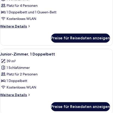
Familien-
Vierbettzimmer
Platz für 4 Personen
anzeigen
1 Doppelbett und 1 Queen-Bett
Kostenloses WLAN
Weitere
Weitere Details
Details
für
Preise für Reisedaten anzeigen
Familien-
Vierbettzimmer
Alle
Allergikerbettwaren, Schreibtisch, k
3
Junior-Zimmer, 1 Doppelbett
Fotos
39 m²
für
1 Schlafzimmer
Junior-
Zimmer,
Platz für 2 Personen
1
1 Doppelbett
Doppelbett
Kostenloses WLAN
anzeigen
Weitere
Weitere Details
Details
für
Preise für Reisedaten anzeigen
Junior-
Zimmer,