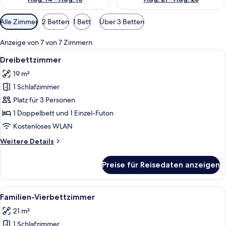
Verfügbare
Alle Zimmer
2 Betten
1 Bett
Über 3 Betten
Filter
für
Anzeige von 7 von 7 Zimmern
Zimmer
Alle
Allergikerbettwaren, Schreibtisch, k
1
Dreibettzimmer
Fotos
19 m²
für
1 Schlafzimmer
Dreibettzimmer
anzeigen
Platz für 3 Personen
1 Doppelbett und 1 Einzel-Futon
Kostenloses WLAN
Weitere
Weitere Details
Details
für
Preise für Reisedaten anzeigen
Dreibettzimmer
Alle
Allergikerbettwaren, Schreibtisch, k
3
Familien-Vierbettzimmer
Fotos
21 m²
für
1 Schlafzimmer