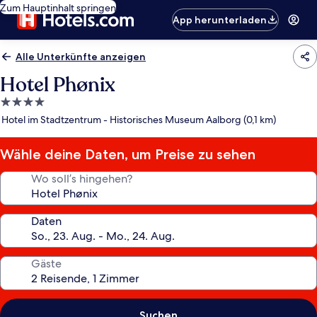
Zum Hauptinhalt springen
App herunterladen
Alle Unterkünfte anzeigen
Hotel Phønix
4.0-
Sterne-
Hotel im Stadtzentrum - Historisches Museum Aalborg (0,1 km)
Unterkunft
Wähle deine Daten, um Preise zu sehen
Wo soll’s hingehen?
Daten
Gäste
Suchen