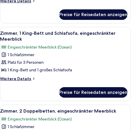
Weitere
Weitere Details
Details
für
Preise für Reisedaten anzeigen
Zimmer,
2 Doppelbetten
Alle
Ein Hotelzimmer mit einem großen Bett,
8
Zimmer, 1 King-Bett und Schlafsofa, eingeschränkter
Fotos
Meerblick
für
Eingeschränkter Meerblick (Ozean)
Zimmer,
1 Schlafzimmer
1 King-
Platz für 3 Personen
Bett
und
1 King-Bett und 1 großes Schlafsofa
Schlafsofa,
Weitere
Weitere Details
eingeschränkter
Details
für
Meerblick
Preise für Reisedaten anzeigen
Zimmer,
anzeigen
1 King-
Bett
Alle
Ein Hotelzimmer mit zwei Betten, ein
7
und
Zimmer, 2 Doppelbetten, eingeschränkter Meerblick
Fotos
Schlafsofa,
Eingeschränkter Meerblick (Ozean)
eingeschränkter
für
Meerblick
1 Schlafzimmer
Zimmer,