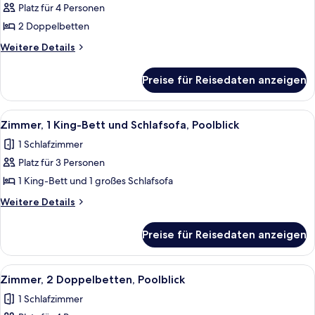
2 Doppelbetten,
Platz für 4 Personen
eingeschränkter
2 Doppelbetten
Meerblick
Weitere
Weitere Details
anzeigen
Details
für
Preise für Reisedaten anzeigen
Zimmer,
2 Doppelbetten,
eingeschränkter
Alle
Ein modernes Hotelzimmer mit einem gr
8
Meerblick
Zimmer, 1 King-Bett und Schlafsofa, Poolblick
Fotos
1 Schlafzimmer
für
Platz für 3 Personen
Zimmer,
1 King-
1 King-Bett und 1 großes Schlafsofa
Bett
Weitere
Weitere Details
und
Details
für
Schlafsofa,
Preise für Reisedaten anzeigen
Zimmer,
Poolblick
1 King-
anzeigen
Bett
Alle
Ein Hotelzimmer mit zwei Betten, eine
9
und
Zimmer, 2 Doppelbetten, Poolblick
Fotos
Schlafsofa,
1 Schlafzimmer
Poolblick
für