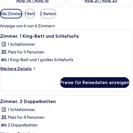
Aug. 14 - Aug. 16
Aug. 21 - Aug. 23
Verfügbare
Alle Zimmer
1 Bett
2 Betten
Filter
für
Anzeige von 6 von 6 Zimmern
Zimmer
Alle
Ein Hotelzimmer mit einem Bett, eine
5
Zimmer, 1 King-Bett und Schlafsofa
Fotos
1 Schlafzimmer
für
Platz für 3 Personen
Zimmer,
1 King-
1 King-Bett und 1 großes Schlafsofa
Bett
Weitere
Weitere Details
und
Details
für
Schlafsofa
Preise für Reisedaten anzeigen
Zimmer,
anzeigen
1 King-
Bett
Alle
Ein Hotelzimmer mit zwei Betten, ein
6
und
Zimmer, 2 Doppelbetten
Fotos
Schlafsofa
1 Schlafzimmer
für
Platz für 4 Personen
Zimmer,
2 Doppelbetten
2 Doppelbetten
anzeigen