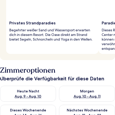
Privates Strandparadies
Paradi
Begehrter weißer Sand und Wassersport erwarten
Dieses 
dich in diesem Resort. Die Oase direkt am Strand
Center m
bietet Segeln, Schnorcheln und Yoga in den Wellen.
können 
verwöhn
entspan
Zimmeroptionen
Überprüfe die Verfügbarkeit für diese Daten
Überprüfe die Verfügbarkeit für heute Nacht, Aug. 9 - Aug. 10
Überprüfe die Verfügbarkeit fü
Heute Nacht
Morgen
Aug. 9 - Aug. 10
Aug. 10 - Aug. 11
Überprüfe die Verfügbarkeit für dieses Wochenende, Aug. 14 -
Überprüfe die Verfügbarkeit f
Dieses Wochenende
Nächstes Wochenende