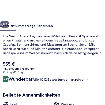
Cayman
Seven
Mile
rück
Weiter
Beach
118+
Übersicht
Zimmer
Lage
Richtlinien
Resort
The Westin Grand Cayman Seven Mile Beach Resort & Spa besitzt
&
einen Privatstrand mit vielseitigem Freizeitangebot; es gibt u. a.
Cabañas, Sonnenschirme und Massagen am Strand. Seven Mile
Spa
Beach ist zu Fuß nur 5 Minuten entfernt. Ein Außenpool verspricht
Badespaß und im Wellnessbereich lösen sich deine Alltagssorgen in
Luft auf: angeboten werden Tiefengewebe-Massagen,
Ganzkörperwickel und Gesichtsbehandlungen. Beach House, eins
Der
555 €
von 6 Restaurants, serviert Fisch und Meeresfrüchte und ist zum
aktuelle
inkl. Steuern & Gebühren
Abendessen geöffnet. Als weitere Highlights bietet dieses Resort
Preis
16. Aug.–17. Aug.
im luxuriösen Stil 2 Bars/Lounges, eine Strandbar und einen rund
Außenpool, Cabañas (kostenlos), Son
beträgt
Bewertungen
um die Uhr geöffneten Fitnessbereich. Das hilfsbereite Personal
Wunderbar
9,2
Alle 1.012 Bewertungen anzeigen
555 €.
9,2 von 10.
und die Lage in Strandnähe erhalten tolle Bewertungen von
anderen Reisenden.
Beliebte Annehmlichkeiten
Pool
Wellness