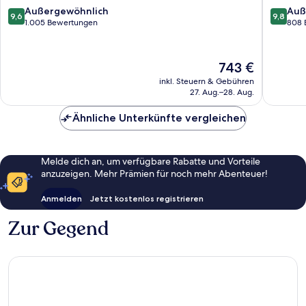
Seven
IHG
9.6
9.8
Außergewöhnlich
Auß
9,6
9,8
Mile
Seven
von
von
1.005 Bewertungen
808 
Beach
Mile
10,
10,
Beach
Außergewöhnlich,
Außerge
1.005
808
Der
743 €
Bewertungen
Bewert
Preis
inkl. Steuern & Gebühren
beträgt
27. Aug.–28. Aug.
743 €
Ähnliche Unterkünfte vergleichen
Melde dich an, um verfügbare Rabatte und Vorteile
anzuzeigen. Mehr Prämien für noch mehr Abenteuer!
Anmelden
Jetzt kostenlos registrieren
Zur Gegend