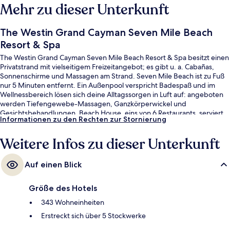
Mehr zu dieser Unterkunft
The Westin Grand Cayman Seven Mile Beach
Resort & Spa
The Westin Grand Cayman Seven Mile Beach Resort & Spa besitzt einen
Privatstrand mit vielseitigem Freizeitangebot; es gibt u. a. Cabañas,
Sonnenschirme und Massagen am Strand. Seven Mile Beach ist zu Fuß
nur 5 Minuten entfernt. Ein Außenpool verspricht Badespaß und im
Wellnessbereich lösen sich deine Alltagssorgen in Luft auf: angeboten
werden Tiefengewebe-Massagen, Ganzkörperwickel und
Gesichtsbehandlungen. Beach House, eins von 6 Restaurants, serviert
Informationen zu den Rechten zur Stornierung
Fisch und Meeresfrüchte und ist zum Abendessen geöffnet. Als weitere
Highlights bietet dieses Resort im luxuriösen Stil 2 Bars/Lounges, eine
Weitere Infos zu dieser Unterkunft
Strandbar und einen rund um die Uhr geöffneten Fitnessbereich. Das
hilfsbereite Personal und die Lage in Strandnähe erhalten tolle
Bewertungen von anderen Reisenden.
Auf einen Blick
Größe des Hotels
343 Wohneinheiten
Erstreckt sich über 5 Stockwerke