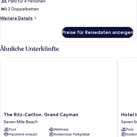
Platz für 4 Personen
Zimmer,
2 Doppelbetten,
2 Doppelbetten
Poolblick
Weitere
Weitere Details
anzeigen
Details
für
Preise für Reisedaten anzeigen
Zimmer,
2 Doppelbetten,
Poolblick
Ähnliche Unterkünfte
The Ritz-Carlton, Grand Cayman
Hotel In
The
Hotel
The Ritz-Carlton, Grand Cayman
Hotel 
Ritz-
Indigo
Seven Mile Beach
Seven M
Carlton,
Grand
Pool
Wellness
Pool
Grand
Cayman
Haustiere erlaubt
Kostenlose Parkplätze
Kosten
Cayman
by