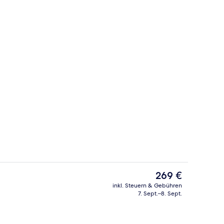
Außenbereich
ideo, eingereicht von Volha’s Travel Vault
Der
269 €
aktuelle
inkl. Steuern & Gebühren
Preis
7. Sept.–8. Sept.
io
Lobby
beträgt
269 €.