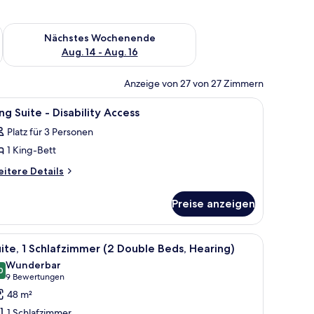
es Wochenende, Aug. 7 - Aug. 9.
Überprüfe die Verfügbarkeit für nächstes Wochenende, Aug. 1
Nächstes Wochenende
Aug. 14 - Aug. 16
Anzeige von 27 von 27 Zimmern
ker, Fernseher und einem Bett.
le
Ein Hotelzimmer mit Sofa, Sessel, Hocker, Fer
3
ng Suite - Disability Access
otos
Platz für 3 Personen
ür
1 King-Bett
ing
uite
itere
itere Details
tails
r
sability
Preise anzeigen
ng
ccess
ite
nzeigen
em großen Fenster und Stadtblick sowie einem modernen Design.
le
Ein modernes Wohnzimmer mit einer Couch, 
5
sability
ite, 1 Schlafzimmer (2 Double Beds, Hearing)
otos
cess
Wunderbar
ür
0
9,0 von 10
(9
9 Bewertungen
ite,
Bewertungen)
48 m²
1 Schlafzimmer