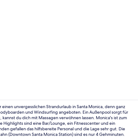
Influencer-V
für einen unvergesslichen Strandurlaub in Santa Monica, denn ganz
/Bodyboarden und Windsurfing angeboten. Ein Außenpool sorgt für
 kannst du dich mit Massagen verwöhnen lassen. Monica's ist zum
Terrasse/Pat
Highlights sind eine Bar/Lounge, ein Fitnesscenter und ein
den gefallen das hilfsbereite Personal und die Lage sehr gut. Die
-Bahn (Downtown Santa Monica Station) sind es nur 4 Gehminuten.