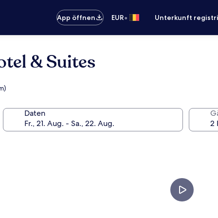
•
App öffnen
EUR
Unterkunft registr
tel & Suites
m)
Daten
G