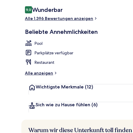
Bewertungen
Wunderbar
9,0
9,0 von 10.
Alle 1.396 Bewertungen anzeigen
Lobby
Beliebte Annehmlichkeiten
Pool
Parkplätze verfügbar
Restaurant
Alle anzeigen
Wichtigste Merkmale
(12)
Sich wie zu Hause fühlen
(6)
Warum wir diese Unterkunft toll finden