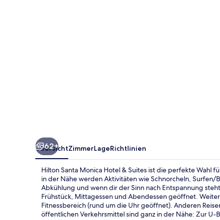
&
Suites
62+
Übersicht
Zimmer
Lage
Richtlinien
Hilton Santa Monica Hotel & Suites ist die perfekte Wahl 
in der Nähe werden Aktivitäten wie Schnorcheln, Surfen
Abkühlung und wenn dir der Sinn nach Entspannung steht,
Frühstück, Mittagessen und Abendessen geöffnet. Weitere 
Fitnessbereich (rund um die Uhr geöffnet). Anderen Reisen
öffentlichen Verkehrsmittel sind ganz in der Nähe: Zur U