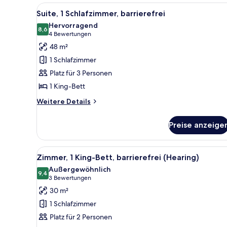
Bett
Alle
Ein Hotelzimmer mit einem Be
11
Suite, 1 Schlafzimmer, barrierefrei
Fotos
Hervorragend
für
8,6
8,6 von 10
(4
4 Bewertungen
Suite,
Bewertungen)
48 m²
1
1 Schlafzimmer
Schlafzimmer,
Platz für 3 Personen
barrierefrei
1 King-Bett
anzeigen
Weitere
Weitere Details
Details
für
Preise anzeige
Suite,
1
Schlafzimmer,
Alle
Ein Hotelzimmer mit einem groß
8
barrierefrei
Zimmer, 1 King-Bett, barrierefrei (Hearing)
Fotos
Außergewöhnlich
für
9,4
9,4 von 10
(3
3 Bewertungen
Zimmer,
Bewertungen)
30 m²
1 King-
1 Schlafzimmer
Bett,
Platz für 2 Personen
barrierefrei