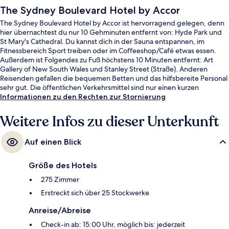
The Sydney Boulevard Hotel by Accor
The Sydney Boulevard Hotel by Accor ist hervorragend gelegen, denn
hier übernachtest du nur 10 Gehminuten entfernt von: Hyde Park und
St Mary's Cathedral. Du kannst dich in der Sauna entspannen, im
Fitnessbereich Sport treiben oder im Coffeeshop/Café etwas essen.
Außerdem ist Folgendes zu Fuß höchstens 10 Minuten entfernt: Art
Gallery of New South Wales und Stanley Street (Straße). Anderen
Reisenden gefallen die bequemen Betten und das hilfsbereite Personal
sehr gut. Die öffentlichen Verkehrsmittel sind nur einen kurzen
Fußmarsch entfernt: Zur S-Bahn-Station Kings Cross sind es 8 Minuten
Informationen zu den Rechten zur Stornierung
und zur S-Bahn-Station St. James 10 Minuten.
Weitere Infos zu dieser Unterkunft
Auf einen Blick
Größe des Hotels
275 Zimmer
Erstreckt sich über 25 Stockwerke
Anreise/Abreise
Check-in ab: 15:00 Uhr, möglich bis: jederzeit