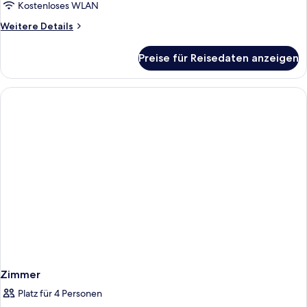
Kostenloses WLAN
Weitere
Weitere Details
Details
für
Preise für Reisedaten anzeigen
Zimmer
Zimmer
Platz für 4 Personen