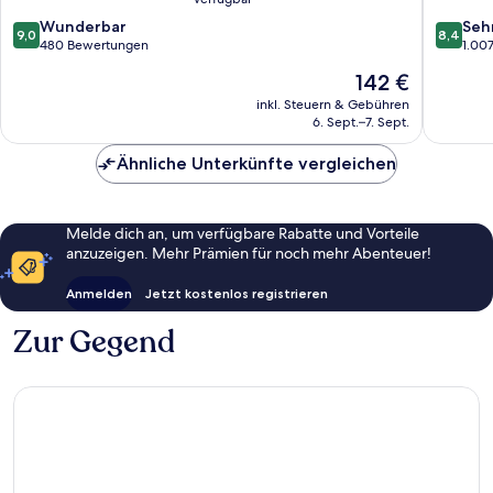
IHG
Busines
9.0
8.4
Wunderbar
Seh
Potts
District
9,0
8,4
von
von
480 Bewertungen
1.00
Point
10,
10,
Der
142 €
Wunderbar,
Sehr
Preis
480
gut,
inkl. Steuern & Gebühren
beträgt
6. Sept.–7. Sept.
Bewertungen
1.007
142 €
Bewert
Ähnliche Unterkünfte vergleichen
Melde dich an, um verfügbare Rabatte und Vorteile
anzuzeigen. Mehr Prämien für noch mehr Abenteuer!
Anmelden
Jetzt kostenlos registrieren
Zur Gegend