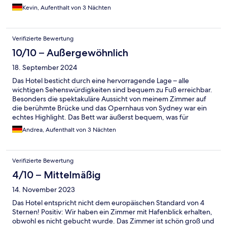
Kevin, Aufenthalt von 3 Nächten
Verifizierte Bewertung
10/10 – Außergewöhnlich
18. September 2024
Das Hotel besticht durch eine hervorragende Lage – alle
wichtigen Sehenswürdigkeiten sind bequem zu Fuß erreichbar.
Besonders die spektakuläre Aussicht von meinem Zimmer auf
die berühmte Brücke und das Opernhaus von Sydney war ein
echtes Highlight. Das Bett war äußerst bequem, was für
erholsame Nächte sorgte, und das WLAN war schnell und
Andrea, Aufenthalt von 3 Nächten
zuverlässig. Ein kleiner Verbesserungspunkt wäre die
Zimmerreinigung, die nicht täglich stattfindet, was bei den
Preisen wünschenswert wäre. Das Badezimmer könnte etwas
Verifizierte Bewertung
moderner sein, und die Klimaanlage war sehr laut und konnte
nicht von mir abgestellt werden. Zum Glück hat die Haustechnik
4/10 – Mittelmäßig
das Gerät dann komplett ausgeschaltet. Alles in allem ein
14. November 2023
schöner Aufenthalt mit viel Potenzial.
Das Hotel entspricht nicht dem europäischen Standard von 4
Sternen! Positiv: Wir haben ein Zimmer mit Hafenblick erhalten,
obwohl es nicht gebucht wurde. Das Zimmer ist schön groß und