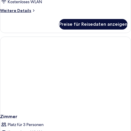
Kostenloses WLAN
Weitere
Weitere Details
Details
für
Preise für Reisedaten anzeigen
Zimmer
Zimmer
Platz für 3 Personen