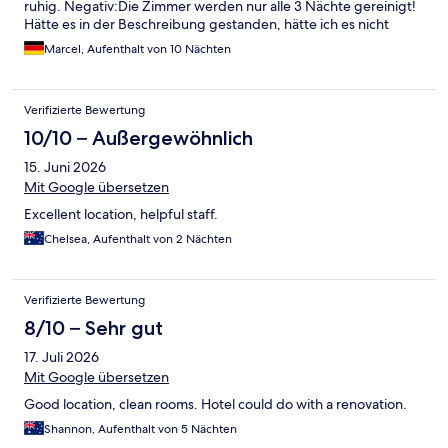
ruhig. Negativ:Die Zimmer werden nur alle 3 Nächte gereinigt!
Hätte es in der Beschreibung gestanden, hätte ich es nicht
gebucht. Eine absolute Frechheit! Keine neuen Handtücher,
Marcel, Aufenthalt von 10 Nächten
außer man fragt täglich danach. Das Bad wird nicht geputzt und
die Betten nicht gemacht. Wenn ich das gewollt hätte, hätte ich
mir ein Apartment gebucht. Auf dem Nachttisch sammelten sich
Verifizierte Bewertung
die Staubflocken. Die Duschwanne wurde in 10 Nächten nicht
einmal gewischt. Es gibt niemanden, der sich um das Gepäck
10/10 – Außergewöhnlich
kümmert. Man kann das Gepäck bei der Rezeption lassen, da
15. Juni 2026
steht es aber für jeden zugänglich. Unser Zimmer war nicht im
15:00 Uhr fertig. Das Personal an der Rezeption war höflich,
Mit Google übersetzen
aber nicht freundlich. Wer durch die Eingangshalle läuft, wer
Excellent location, helpful staff.
nicht begrüßt. Das angepriesene Café hatte nicht einmal
geöffnet. Nie wieder!
Chelsea, Aufenthalt von 2 Nächten
Verifizierte Bewertung
8/10 – Sehr gut
17. Juli 2026
Mit Google übersetzen
Good location, clean rooms. Hotel could do with a renovation.
Shannon, Aufenthalt von 5 Nächten