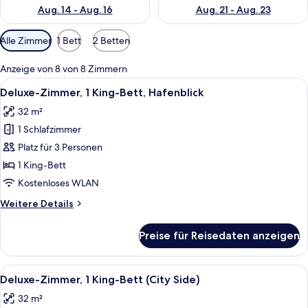
Aug. 14 - Aug. 16
Aug. 21 - Aug. 23
Verfügbare
Alle Zimmer
1 Bett
2 Betten
Filter
für
Anzeige von 8 von 8 Zimmern
Zimmer
Alle
Ein Hotelzimmer mit einem großen Bett,
10
Deluxe-Zimmer, 1 King-Bett, Hafenblick
Fotos
32 m²
für
1 Schlafzimmer
Deluxe-
Zimmer,
Platz für 3 Personen
1 King-
1 King-Bett
Bett,
Kostenloses WLAN
Hafenblick
Weitere
Weitere Details
anzeigen
Details
für
Preise für Reisedaten anzeigen
Deluxe-
Zimmer,
1 King-
Alle
Ein Hotelzimmer mit einem großen Bett
9
Bett,
Deluxe-Zimmer, 1 King-Bett (City Side)
Fotos
Hafenblick
32 m²
für