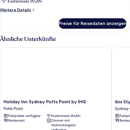
Kostenloses WLAN
Weitere
Weitere Details
Details
für
Preise für Reisedaten anzeigen
Zimmer
Ähnliche Unterkünfte
Holiday Inn Sydney Potts Point by IHG
ibis Styl
Holiday
ibis
Holiday Inn Sydney Potts Point by IHG
ibis S
Inn
Styles
Potts Point
Sydney C
Sydney
Sydney
Parkplätze verfügbar
Kostenloses WLAN
Parkpl
Potts
Central
Restaurant
Zimmer mit
Restau
Point
Sydney
Verbindungstür
by
Central
verfügbar