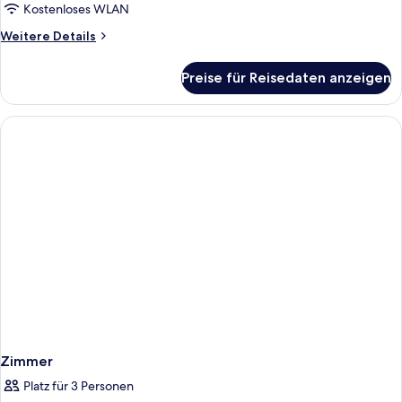
anzeigen
Kostenloses WLAN
Weitere
Weitere Details
Details
für
Preise für Reisedaten anzeigen
Standardzimmer,
1 King-
Bett
Zimmer
Platz für 3 Personen