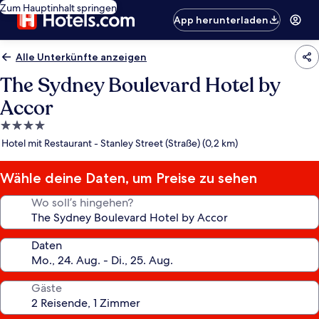
Zum Hauptinhalt springen
App herunterladen
Alle Unterkünfte anzeigen
The Sydney Boulevard Hotel by
Accor
4.0-
Sterne-
Hotel mit Restaurant - Stanley Street (Straße) (0,2 km)
Unterkunft
Wähle deine Daten, um Preise zu sehen
Wo soll’s hingehen?
Daten
Gäste