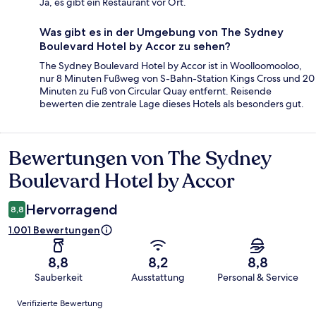
Ja, es gibt ein Restaurant vor Ort.
Was gibt es in der Umgebung von The Sydney
Boulevard Hotel by Accor zu sehen?
The Sydney Boulevard Hotel by Accor ist in Woolloomooloo,
nur 8 Minuten Fußweg von S-Bahn-Station Kings Cross und 20
Minuten zu Fuß von Circular Quay entfernt. Reisende
bewerten die zentrale Lage dieses Hotels als besonders gut.
Bewertungen von The Sydney
Bewertungen
Boulevard Hotel by Accor
Hervorragend
8,8
1.001 Bewertungen
8,8
8,2
8,8
Sauberkeit
Ausstattung
Personal & Service
Bewertungen
Verifizierte Bewertung