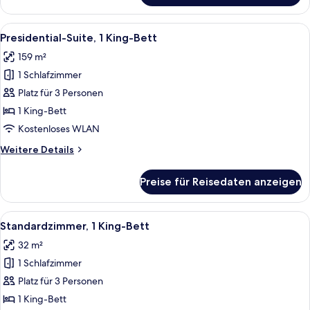
Zimmer,
2 Queen-
Alle
Ein Hotelzimmer mit Bett, Fernseher, z
11
Betten
Presidential-Suite, 1 King-Bett
Fotos
159 m²
für
1 Schlafzimmer
Presidential-
Suite,
Platz für 3 Personen
1 King-
1 King-Bett
Bett
Kostenloses WLAN
anzeigen
Weitere
Weitere Details
Details
für
Preise für Reisedaten anzeigen
Presidential-
Suite,
1 King-
Alle
Ein Hotelzimmer mit einem großen Bett,
10
Bett
Standardzimmer, 1 King-Bett
Fotos
32 m²
für
1 Schlafzimmer
Standardzimmer,
1 King-
Platz für 3 Personen
Bett
1 King-Bett