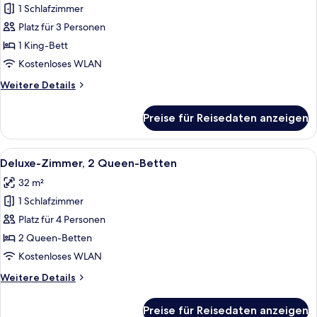
1 Schlafzimmer
Deluxe-
Zimmer,
Platz für 3 Personen
1 King-
1 King-Bett
Bett
Kostenloses WLAN
(City
Weitere
Weitere Details
Side)
Details
anzeigen
für
Preise für Reisedaten anzeigen
Deluxe-
Zimmer,
1 King-
Alle
Ein Hotelzimmer mit zwei Betten, einem
5
Bett
Deluxe-Zimmer, 2 Queen-Betten
Fotos
(City
32 m²
Side)
für
1 Schlafzimmer
Deluxe-
Zimmer,
Platz für 4 Personen
2 Queen-
2 Queen-Betten
Betten
Kostenloses WLAN
anzeigen
Weitere
Weitere Details
Details
für
Preise für Reisedaten anzeigen
Deluxe-