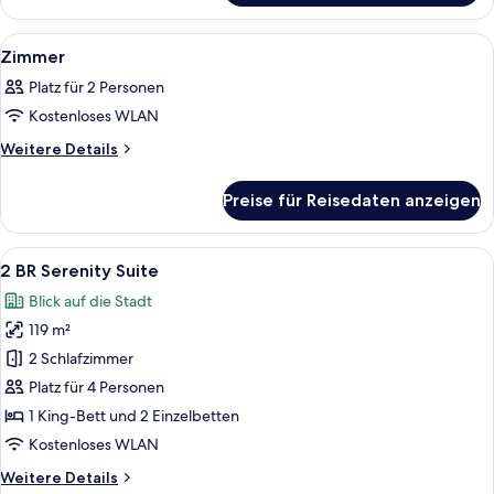
Sanctuary
Suite
Alle
Ein gelb-schwarzes, altes Fahrzeug s
2
Zimmer
Fotos
Platz für 2 Personen
für
Kostenloses WLAN
Zimmer
anzeigen
Weitere
Weitere Details
Details
für
Preise für Reisedaten anzeigen
Zimmer
Alle
Ein Hotelzimmer mit einem großen Bet
8
2 BR Serenity Suite
Fotos
Blick auf die Stadt
für
119 m²
2
BR
2 Schlafzimmer
Serenity
Platz für 4 Personen
Suite
1 King-Bett und 2 Einzelbetten
anzeigen
Kostenloses WLAN
Weitere
Weitere Details