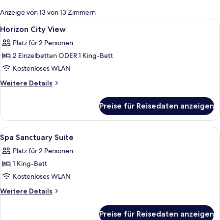
für
Anzeige von 13 von 13 Zimmern
Zimmer
Alle
Ein Hotelzimmer mit zwei Betten, ein
5
Horizon City View
Fotos
Platz für 2 Personen
für
2 Einzelbetten ODER 1 King-Bett
Horizon
City
Kostenloses WLAN
View
Weitere
Weitere Details
anzeigen
Details
für
Preise für Reisedaten anzeigen
Horizon
City
View
Alle
Ein Hotelzimmer mit einem großen Be
5
Spa Sanctuary Suite
Fotos
Platz für 2 Personen
für
1 King-Bett
Spa
Sanctuary
Kostenloses WLAN
Suite
Weitere
Weitere Details
anzeigen
Details
für
Preise für Reisedaten anzeigen
Spa