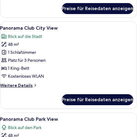
für
Preise für Reisedaten anzeigen
Skyline
Park
View
Alle
Ein Hotelzimmer mit großem Fenster, e
11
Panorama Club City View
Fotos
Blick auf die Stadt
für
48 m²
Panorama
Club
1 Schlafzimmer
City
Platz für 3 Personen
View
1 King-Bett
anzeigen
Kostenloses WLAN
Weitere
Weitere Details
Details
für
Preise für Reisedaten anzeigen
Panorama
Club
City
Alle
Ein Hotelzimmer mit großem Fenster, e
9
View
Panorama Club Park View
Fotos
Blick auf den Park
für
48 m²
Panorama