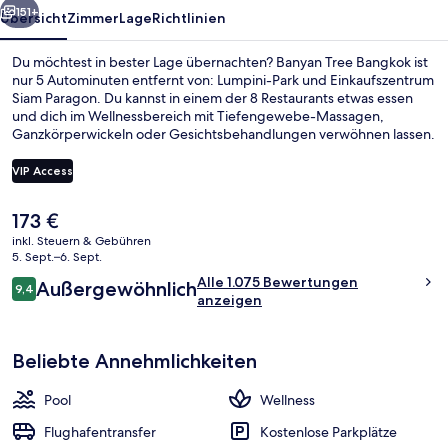
151+
Übersicht
Zimmer
Lage
Richtlinien
Du möchtest in bester Lage übernachten? Banyan Tree Bangkok ist
nur 5 Autominuten entfernt von: Lumpini-Park und Einkaufszentrum
Siam Paragon. Du kannst in einem der 8 Restaurants etwas essen
und dich im Wellnessbereich mit Tiefengewebe-Massagen,
Ganzkörperwickeln oder Gesichtsbehandlungen verwöhnen lassen.
Als weitere Highlights bietet dieses Hotel im luxuriösen Stil 3
Bars/Lounges, einen Außenpool und eine Poolbar. Das hilfsbereite
VIP Access
Personal und das Frühstück erhalten tolle Bewertungen von
anderen Reisenden. Die öffentlichen Verkehrsmittel sind nur einen
Der
173 €
kurzen Fußmarsch entfernt: Zur U-Bahn-Station Lumphini sind es 11
Restaurant
aktuelle
Minuten und zur U-Bahn-Station Lumphini 11 Minuten.
inkl. Steuern & Gebühren
Preis
5. Sept.–6. Sept.
beträgt
Bewertungen
Alle 1.075 Bewertungen
Außergewöhnlich
173 €.
9,4
9,4 von 10.
anzeigen
Beliebte Annehmlichkeiten
Pool
Wellness
Flughafentransfer
Kostenlose Parkplätze