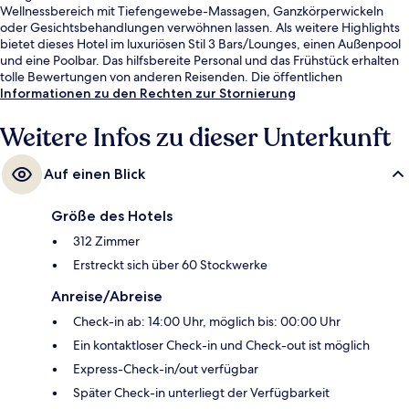
Wellnessbereich mit Tiefengewebe-Massagen, Ganzkörperwickeln
oder Gesichtsbehandlungen verwöhnen lassen. Als weitere Highlights
bietet dieses Hotel im luxuriösen Stil 3 Bars/Lounges, einen Außenpool
und eine Poolbar. Das hilfsbereite Personal und das Frühstück erhalten
tolle Bewertungen von anderen Reisenden. Die öffentlichen
Verkehrsmittel sind nur einen kurzen Fußmarsch entfernt: Zur U-Bahn-
Informationen zu den Rechten zur Stornierung
Station Lumphini sind es 11 Minuten und zur U-Bahn-Station Lumphini 11
Minuten.
Weitere Infos zu dieser Unterkunft
Auf einen Blick
Größe des Hotels
312 Zimmer
Erstreckt sich über 60 Stockwerke
Anreise/Abreise
Check-in ab: 14:00 Uhr, möglich bis: 00:00 Uhr
Ein kontaktloser Check-in und Check-out ist möglich
Express-Check-in/out verfügbar
Später Check-in unterliegt der Verfügbarkeit