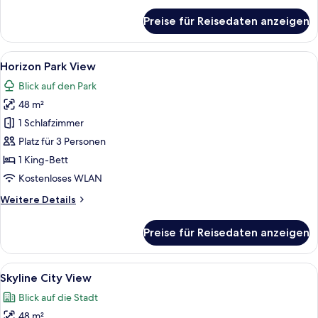
für
Preise für Reisedaten anzeigen
Horizon
City
View
Alle
Ein Hotelzimmer mit einem großen Bett
7
Horizon Park View
Fotos
Blick auf den Park
für
48 m²
Horizon
Park
1 Schlafzimmer
View
Platz für 3 Personen
anzeigen
1 King-Bett
Kostenloses WLAN
Weitere
Weitere Details
Details
für
Preise für Reisedaten anzeigen
Horizon
Park
View
Alle
Ein Hotelzimmer mit einem großen Bett
7
Skyline City View
Fotos
Blick auf die Stadt
für
48 m²