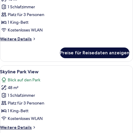
Skyline
City
1 Schlafzimmer
View
Platz für 3 Personen
anzeigen
1 King-Bett
Kostenloses WLAN
Weitere
Weitere Details
Details
für
Preise für Reisedaten anzeigen
Skyline
City
View
Alle
Ein Hotelzimmer mit einem großen Bett
7
Skyline Park View
Fotos
Blick auf den Park
für
48 m²
Skyline
Park
1 Schlafzimmer
View
Platz für 3 Personen
anzeigen
1 King-Bett
Kostenloses WLAN
Weitere
Weitere Details
Details