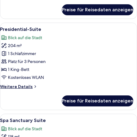
Details
für
Preise für Reisedaten anzeigen
2
BR
Serenity
Alle
Ein geräumiges Zimmer mit einem groß
6
Suite
Presidential-Suite
Fotos
Blick auf die Stadt
für
204 m²
Presidential-
Suite
1 Schlafzimmer
anzeigen
Platz für 3 Personen
1 King-Bett
Kostenloses WLAN
Weitere
Weitere Details
Details
für
Preise für Reisedaten anzeigen
Presidential-
Suite
Alle
Ein Hotelzimmer mit einem großen Bet
7
Spa Sanctuary Suite
Fotos
Blick auf die Stadt
für
118 m²