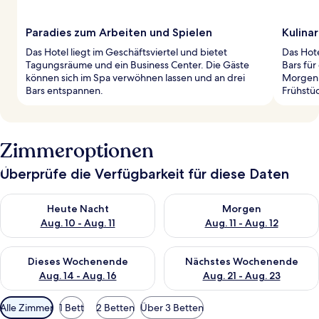
Paradies zum Arbeiten und Spielen
Kulina
Das Hotel liegt im Geschäftsviertel und bietet
Das Hote
Tagungsräume und ein Business Center. Die Gäste
Bars für
können sich im Spa verwöhnen lassen und an drei
Morgen 
Bars entspannen.
Frühstü
Zimmeroptionen
Überprüfe die Verfügbarkeit für diese Daten
Überprüfe die Verfügbarkeit für heute Nacht, Aug. 10 - Aug. 11
Überprüfe die Verfügbarkeit fü
Heute Nacht
Morgen
Aug. 10 - Aug. 11
Aug. 11 - Aug. 12
Überprüfe die Verfügbarkeit für dieses Wochenende, Aug. 14 -
Überprüfe die Verfügbarkeit f
Dieses Wochenende
Nächstes Wochenende
Aug. 14 - Aug. 16
Aug. 21 - Aug. 23
Verfügbare
Alle Zimmer
1 Bett
2 Betten
Über 3 Betten
Filter