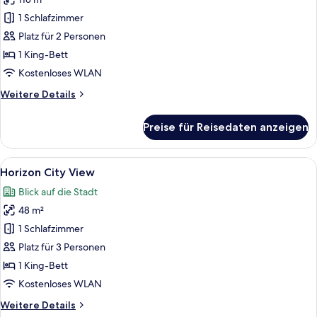
Spa
Sanctuary
1 Schlafzimmer
Suite
Platz für 2 Personen
anzeigen
1 King-Bett
Kostenloses WLAN
Weitere
Weitere Details
Details
für
Preise für Reisedaten anzeigen
Spa
Sanctuary
Suite
Alle
Ein Hotelzimmer mit einem großen Bett
8
Horizon City View
Fotos
Blick auf die Stadt
für
48 m²
Horizon
City
1 Schlafzimmer
View
Platz für 3 Personen
anzeigen
1 King-Bett
Kostenloses WLAN
Weitere
Weitere Details
Details