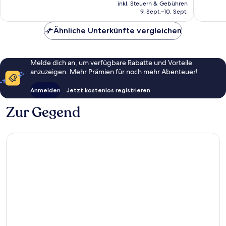
Preis
3.008
1.542
inkl. Steuern & Gebühren
beträgt
9. Sept.–10. Sept.
Bewertungen
Bewert
136 €
Ähnliche Unterkünfte vergleichen
Melde dich an, um verfügbare Rabatte und Vorteile
anzuzeigen. Mehr Prämien für noch mehr Abenteuer!
Anmelden
Jetzt kostenlos registrieren
Zur Gegend