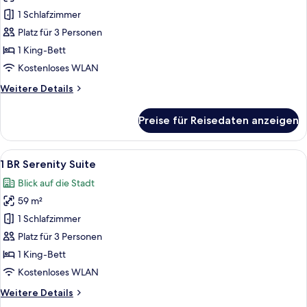
Club
1 Schlafzimmer
Park
Platz für 3 Personen
View
1 King-Bett
anzeigen
Kostenloses WLAN
Weitere
Weitere Details
Details
für
Preise für Reisedaten anzeigen
Panorama
Club
Park
Alle
Ein Hotelzimmer mit einem großen Bet
5
View
1 BR Serenity Suite
Fotos
Blick auf die Stadt
für
59 m²
1
BR
1 Schlafzimmer
Serenity
Platz für 3 Personen
Suite
1 King-Bett
anzeigen
Kostenloses WLAN
Weitere
Weitere Details
Details