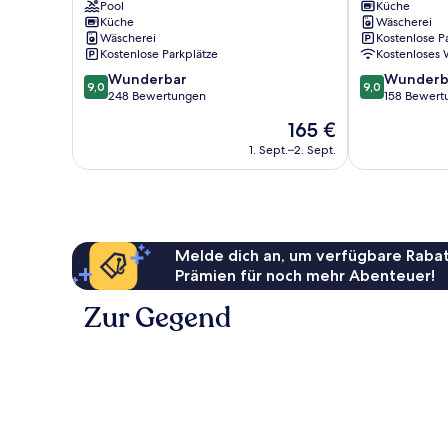
Coldio
Pool
SUNREST
Küche
Küche
Wäscherei
Premium
RESORT
Wäscherei
Kostenlose P
Chatan
Chatan
Kostenlose Parkplätze
Kostenloses
9.0
9.0
Wunderbar
Wunderb
9,0
9,0
von
von
248 Bewertungen
158 Bewert
10,
10,
Der
165 €
Wunderbar,
Wunderbar,
Preis
248
158
1. Sept.–2. Sept.
beträgt
Bewertungen
Bewertungen
165 €
Melde dich an, um verfügbare Rabat
Prämien für noch mehr Abenteuer!
Zur Gegend