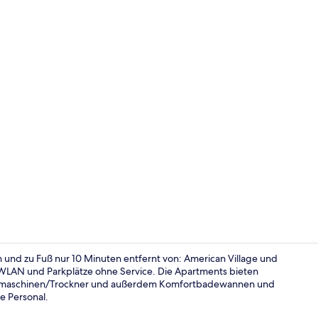
Kostenlose
und zu Fuß nur 10 Minuten entfernt von: American Village und
WLAN und Parkplätze ohne Service. Die Apartments bieten
chmaschinen/Trockner und außerdem Komfortbadewannen und
Außenberei
e Personal.