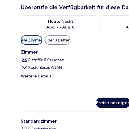
Überprüfe die Verfügbarkeit für diese D
Überprüfe die Verfügbarkeit für heute Nacht, Aug. 7
Überprüfe die
Heute Nacht
Aug. 7 - Aug. 8
A
Verfügbare
Alle Zimmer
Über 3 Betten
Filter
Alle
Innenbereich
für
1
Zimmer
Fotos
Zimmer
Platz für 11 Personen
für
Kostenloses WLAN
Zimmer
anzeigen
Weitere
Weitere Details
Details
für
Zimmer
Preise anzeige
Alle
Ein modernes Wohnzimmer mit e
27
Standardzimmer
Fotos
2 Schlafzimmer