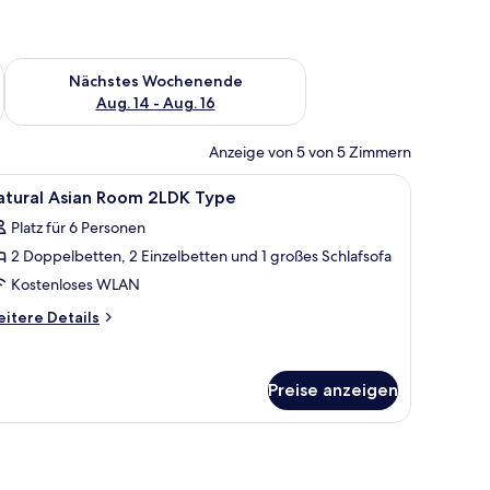
es Wochenende, Aug. 7 - Aug. 9.
Überprüfe die Verfügbarkeit für nächstes Wochenende, Aug. 1
Nächstes Wochenende
Aug. 14 - Aug. 16
Anzeige von 5 von 5 Zimmern
le
Lobby
15
atural Asian Room 2LDK Type
otos
Platz für 6 Personen
ür
2 Doppelbetten, 2 Einzelbetten und 1 großes Schlafsofa
atural
sian
Kostenloses WLAN
oom
itere
itere Details
LDK
tails
r
ype
tural
nzeigen
Preise anzeigen
ian
oom
DK
, einem eingebauten Ofen und einem Flachbildfernseher.
uch, einem kleinen Holztisch und einer Küchenzeile mit Spüle und Schrän
pe