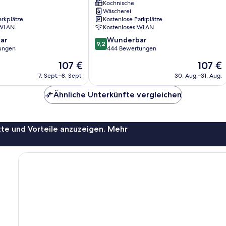
Chatan
Kochnische
Wäscherei
arkplätze
Kostenlose Parkplätze
 WLAN
Kostenloses WLAN
9.2
ar
Wunderbar
9,2
von
ungen
444 Bewertungen
10,
Der
Der
107 €
107 €
Wunderbar,
Preis
Preis
444
7. Sept.–8. Sept.
30. Aug.–31. Aug.
beträgt
beträgt
Bewertungen
107 €
107 €
Ähnliche Unterkünfte vergleichen
te und Vorteile anzuzeigen. Mehr