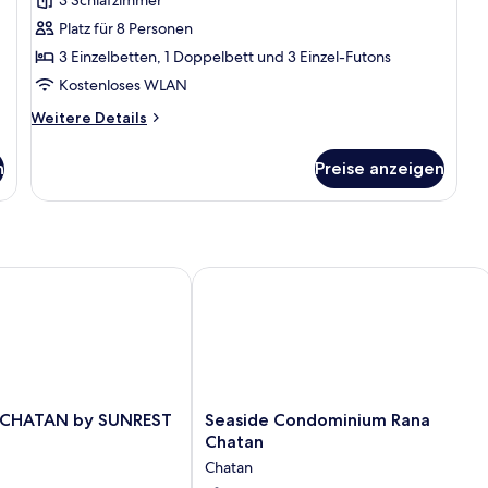
view,
für
(B
Non-
Platz für 8 Personen
Superior-
type)
smoking
Zimmer
3 Einzelbetten, 1 Doppelbett und 3 Einzel-Futons
(Comfort
2nd-
anzeigen
Room
Kostenloses WLAN
7th
(B
Weitere
Weitere Details
Floor)
type)
Details
2nd-
anzeigen
für
7th
n
Preise anzeigen
Superior-
Floor)
Zimmer
HATAN by SUNREST RESORT
Seaside Condominium Rana Chatan
Seaside
 CHATAN by SUNREST
Seaside Condominium Rana
Condominium
Chatan
Rana
Chatan
Chatan