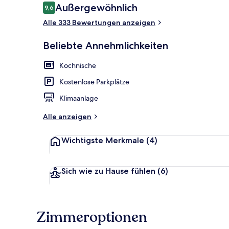
Bewertungen
Außergewöhnlich
9,6
9,6 von 10.
Alle 333 Bewertungen anzeigen
Blick auf die
Beliebte Annehmlichkeiten
Kochnische
Kostenlose Parkplätze
Klimaanlage
Alle anzeigen
Wichtigste Merkmale
(4)
Sich wie zu Hause fühlen
(6)
Zimmeroptionen