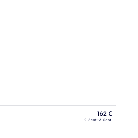
s WLAN
Kostenloses WLAN
Der
162 €
aktuelle
2. Sept.–3. Sept.
Preis
ch
Lobby
beträgt
162 €.