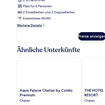
für
Platz für 6 Personen
Standardzimmer
anzeigen
2 Einzelbetten und 2 Doppelbetten
Kostenloses WLAN
Weitere
Weitere Details
Details
für
Preise anzeige
Standardzimmer
Ähnliche Unterkünfte
Aqua Palace Chatan by Coldio Premium
THE HOTEL C
Aqua
THE
Aqua Palace Chatan by Coldio
THE HOTEL
Palace
HOTEL
Premium
RESORT
Chatan
CHATAN
Chatan
Chatan
by
by