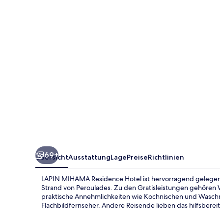
Hotel
69+
Übersicht
Ausstattung
Lage
Preise
Richtlinien
LAPIN MIHAMA Residence Hotel ist hervorragend gelegen 
Strand von Peroulades. Zu den Gratisleistungen gehören 
praktische Annehmlichkeiten wie Kochnischen und Was
Flachbildfernseher. Andere Reisende lieben das hilfsbereit