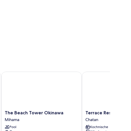
The Beach Tower Okinawa
Terrace Resort Mihama
The
Terrace
The Beach Tower Okinawa
Terrace Resort Mih
Beach
Resort
Mihama
Chatan
Tower
Mihama
Pool
Kochnische
Okinawa
Chatan