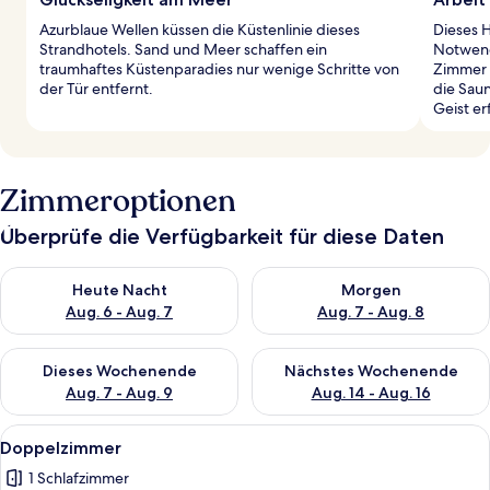
Azurblaue Wellen küssen die Küstenlinie dieses
Dieses 
Strandhotels. Sand und Meer schaffen ein
Notwend
traumhaftes Küstenparadies nur wenige Schritte von
Zimmer 
der Tür entfernt.
die Saun
Geist er
Zimmeroptionen
Überprüfe die Verfügbarkeit für diese Daten
Überprüfe die Verfügbarkeit für heute Nacht, Aug. 6 - Aug. 7.
Überprüfe die Verfügbarkeit f
Heute Nacht
Morgen
Aug. 6 - Aug. 7
Aug. 7 - Aug. 8
Überprüfe die Verfügbarkeit für dieses Wochenende, Aug. 7 - 
Überprüfe die Verfügbarkeit f
Dieses Wochenende
Nächstes Wochenende
Aug. 7 - Aug. 9
Aug. 14 - Aug. 16
Alle
Ein Hotelzimmer mit zwei Betten, eine
4
Doppelzimmer
Fotos
1 Schlafzimmer
für