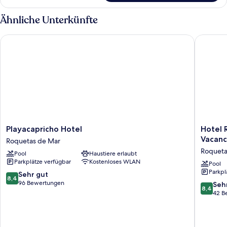
(3
adults)
Ähnliche Unterkünfte
Playacapricho Hotel
Hotel Ro
Playacapricho
Hotel
Playacapricho Hotel
Hotel 
Hotel
Roqueta
Vacanc
Roquetas de Mar
Roquetas
El
Roqueta
Pool
Haustiere erlaubt
de
Palmeral
Parkplätze verfügbar
Kostenloses WLAN
Mar
by
Pool
Parkpl
Pierre
8.4
Sehr gut
8,4
&
von
96 Bewertungen
8.4
Seh
8,4
Vacance
10,
von
42 B
Roqueta
Sehr
10,
de
gut,
Sehr
Mar
96
gut,