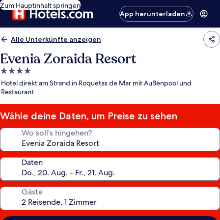
Zum Hauptinhalt springen
App herunterladen
Alle Unterkünfte anzeigen
Evenia Zoraida Resort
4.0-
Sterne-
Hotel direkt am Strand in Roquetas de Mar mit Außenpool und
Unterkunft
Restaurant
Wähle deine Daten, um Preise zu sehen
Wo soll’s hingehen?
Daten
Gäste