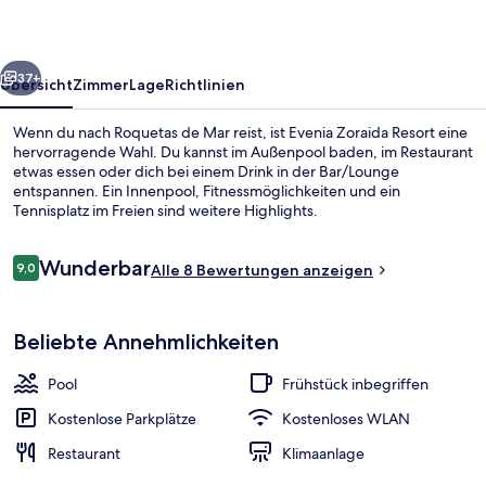
rück
Weiter
37+
Übersicht
Zimmer
Lage
Richtlinien
Wenn du nach Roquetas de Mar reist, ist Evenia Zoraida Resort eine
hervorragende Wahl. Du kannst im Außenpool baden, im Restaurant
etwas essen oder dich bei einem Drink in der Bar/Lounge
entspannen. Ein Innenpool, Fitnessmöglichkeiten und ein
Tennisplatz im Freien sind weitere Highlights.
Bewertungen
Wunderbar
9,0
Alle 8 Bewertungen anzeigen
9,0 von 10.
Innenpool, Außenpool, Liegestühle
Beliebte Annehmlichkeiten
Pool
Frühstück inbegriffen
Kostenlose Parkplätze
Kostenloses WLAN
Restaurant
Klimaanlage