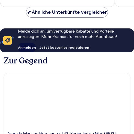
Bewertungen
42
Bewert
Ähnliche Unterkünfte vergleichen
Melde dich an, um verfügbare Rabatte und Vorteile
anzuzeigen. Mehr Prämien für noch mehr Abenteuer!
Anmelden
Jetzt kostenlos registrieren
Zur Gegend
Avenida Mariano Hernandez, 133, Roquetas de Mar, 08021