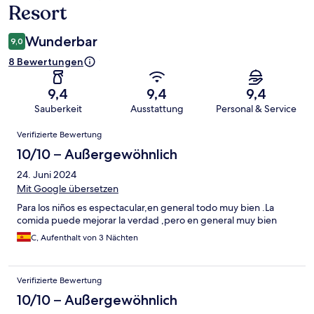
Resort
Wunderbar
9,0
8 Bewertungen
9,4
9,4
9,4
Sauberkeit
Ausstattung
Personal & Service
Bewertungen
Verifizierte Bewertung
10/10 – Außergewöhnlich
24. Juni 2024
Mit Google übersetzen
Para los niños es espectacular,en general todo muy bien .La
comida puede mejorar la verdad ,pero en general muy bien
C, Aufenthalt von 3 Nächten
Verifizierte Bewertung
10/10 – Außergewöhnlich