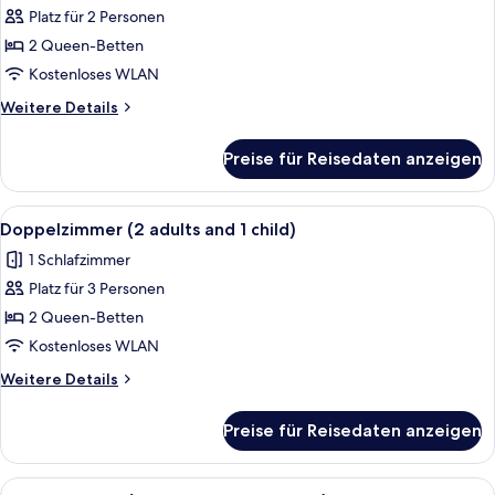
Platz für 2 Personen
Doppelzimmer
anzeigen
2 Queen-Betten
Kostenloses WLAN
Weitere
Weitere Details
Details
für
Preise für Reisedaten anzeigen
Doppelzimmer
Alle
Ein Hotelzimmer mit zwei Betten, eine
4
Doppelzimmer (2 adults and 1 child)
Fotos
1 Schlafzimmer
für
Platz für 3 Personen
Doppelzimmer
(2
2 Queen-Betten
adults
Kostenloses WLAN
and
Weitere
Weitere Details
1
Details
child)
für
Preise für Reisedaten anzeigen
Doppelzimmer
anzeigen
(2
adults
Alle
Ein Hotelzimmer mit zwei Betten, eine