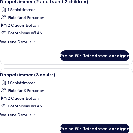
4
and
Doppelzimmer (2 adults and 2 children)
Fotos
1
1 Schlafzimmer
child)
für
Platz für 4 Personen
Doppelzimmer
(2
2 Queen-Betten
adults
Kostenloses WLAN
and
Weitere
Weitere Details
2
Details
children)
für
Preise für Reisedaten anzeigen
Doppelzimmer
anzeigen
(2
adults
Alle
Ein Hotelzimmer mit zwei Betten, eine
4
and
Doppelzimmer (3 adults)
Fotos
2
1 Schlafzimmer
children)
für
Platz für 3 Personen
Doppelzimmer
(3
2 Queen-Betten
adults)
Kostenloses WLAN
anzeigen
Weitere
Weitere Details
Details
für
Preise für Reisedaten anzeigen
Doppelzimmer