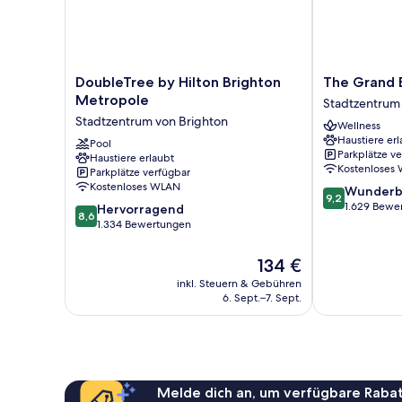
DoubleTree
The
DoubleTree by Hilton Brighton
The Grand 
by
Grand
Metropole
Stadtzentrum
Hilton
Brighton
Stadtzentrum von Brighton
Wellness
Brighton
Stadtzentrum
Haustiere erl
Metropole
Pool
von
Parkplätze v
Haustiere erlaubt
Stadtzentrum
Brighton
Kostenloses
Parkplätze verfügbar
von
Kostenloses WLAN
9.2
Wunderb
Brighton
9,2
von
1.629 Bewe
8.6
Hervorragend
8,6
10,
von
1.334 Bewertungen
Wunderbar,
10,
1.629
Hervorragend,
Der
134 €
Bewertungen
1.334
Preis
inkl. Steuern & Gebühren
Bewertungen
beträgt
6. Sept.–7. Sept.
134 €
Melde dich an, um verfügbare Rabat