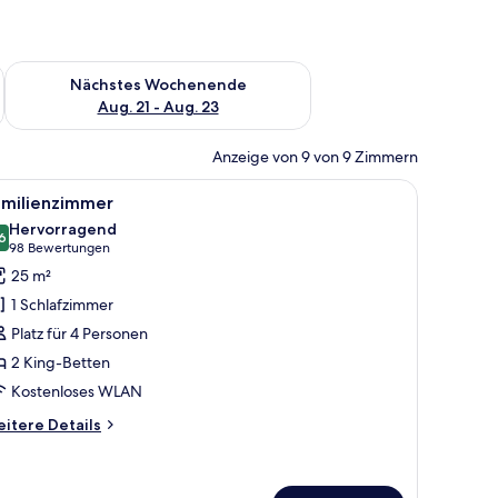
es Wochenende, Aug. 14 - Aug. 16.
Überprüfe die Verfügbarkeit für nächstes Wochenende, Aug. 2
Nächstes Wochenende
Aug. 21 - Aug. 23
Anzeige von 9 von 9 Zimmern
enster mit Vorhängen.
 Lampe, Fernseher, Schreibtisch, Stuhl und einer Tür zu einem weiteren Raum.
le
Ein Hotelzimmer mit zwei Betten, einem Schre
5
amilienzimmer
otos
Hervorragend
ür
6
8,6 von 10
(98
98 Bewertungen
amilienzimmer
Bewertungen)
25 m²
nzeigen
1 Schlafzimmer
Platz für 4 Personen
2 King-Betten
Kostenloses WLAN
itere
itere Details
tails
r
milienzimmer