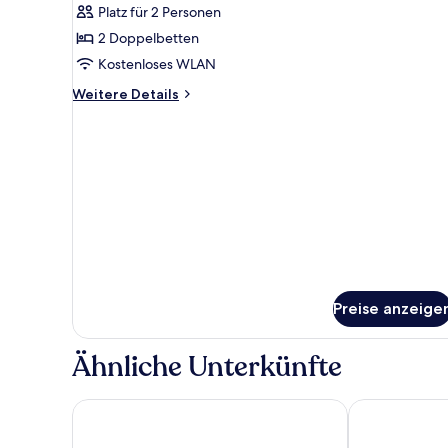
View)
Platz für 2 Personen
Superior
Room
2 Doppelbetten
2
Kostenloses WLAN
King
Weitere
Weitere Details
Beds
Details
anzeigen
für
Superior
Room
2
King
Beds
Preise anzeige
Ähnliche Unterkünfte
DoubleTree by Hilton Brighton Metropole
The Grand Br