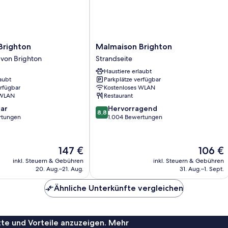
Malmaison
Brighton
Malmaison Brighton
Brighton
 von Brighton
Strandseite
Strandseite
Haustiere erlaubt
aubt
Parkplätze verfügbar
erfügbar
Kostenloses WLAN
 WLAN
Restaurant
8.8
ar
Hervorragend
8,8
von
rtungen
1.004 Bewertungen
10,
Hervorragend,
1.004
Der
Der
147 €
106 €
Bewertungen
Preis
Preis
inkl. Steuern & Gebühren
inkl. Steuern & Gebühren
beträgt
beträgt
20. Aug.–21. Aug.
31. Aug.–1. Sept.
147 €
106 €
Ähnliche Unterkünfte vergleichen
te und Vorteile anzuzeigen. Mehr