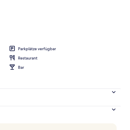
Schreibtisch, Bügeleisen/Bügelbrett, kostenloses WLAN
Parkplätze verfügbar
Restaurant
Bar