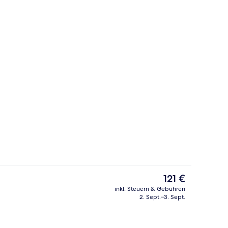
Schreibtisch, Bügeleisen/Bügelbrett, kostenloses WLAN
Lobby
Der
121 €
aktuelle
inkl. Steuern & Gebühren
Preis
2. Sept.–3. Sept.
rühstücksbuffet gegen Gebühr
Zimmersafe, Schreibtisch, Bügeleisen
beträgt
121 €.