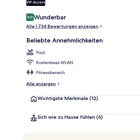
VIP Access
Bewertungen
Wunderbar
9,0
9,0 von 10.
Zimmersafe, 
Alle 1.734 Bewertungen anzeigen
Beliebte Annehmlichkeiten
Pool
Kostenloses WLAN
Fitnessbereich
Alle anzeigen
Wichtigste Merkmale
(12)
Sich wie zu Hause fühlen
(6)