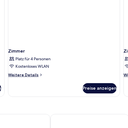
Zimmer
Z
Platz für 4 Personen
Kostenloses WLAN
Weitere
We
Weitere Details
We
Details
De
für
fü
n
Preise anzeigen
Zimmer
Z
ighton
Malmaison Brighton