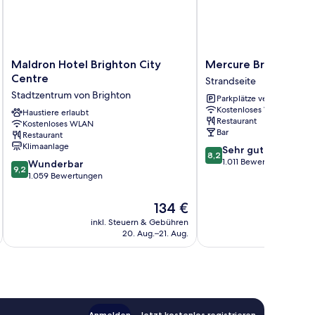
Maldron
Mercure
Maldron Hotel Brighton City
Mercure Brighton Se
Hotel
Brighton
Centre
Strandseite
Brighton
Seafront
Stadtzentrum von Brighton
Parkplätze verfügbar
City
Hotel
Kostenloses WLAN
Centre
Haustiere erlaubt
Strandseite
Restaurant
Kostenloses WLAN
Stadtzentrum
Bar
Restaurant
von
Klimaanlage
8.2
Sehr gut
Brighton
8,2
von
1.011 Bewertungen
9.2
Wunderbar
9,2
10,
von
1.059 Bewertungen
Sehr
10,
gut,
Wunderbar,
Der
134 €
1.011
1.059
Preis
inkl. Steuern & Gebühren
inkl. S
Bewertungen
Bewertungen
beträgt
20. Aug.–21. Aug.
134 €
Anmelden
Jetzt kostenlos registrieren