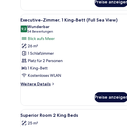
Preise anzeige
Superior-
Doppelzimmer,
eingeschränkter
Alle
Ein Hotelzimmer mit einem gro
12
Meerblick
Executive-Zimmer, 1 King-Bett (Full Sea View)
Fotos
Wunderbar
für
9,2
9,2 von 10
(34
34 Bewertungen
Executive-
Bewertungen)
Blick aufs Meer
Zimmer,
26 m²
1 King-
1 Schlafzimmer
Bett
Platz für 2 Personen
(Full
1 King-Bett
Sea
View)
Kostenloses WLAN
anzeigen
Weitere
Weitere Details
Details
für
Preise anzeige
Executive-
Zimmer,
1 King-
Alle
Zimmersafe, Schreibtisch, Büg
3
Bett
Superior Room 2 King Beds
Fotos
(Full
25 m²
Sea
für