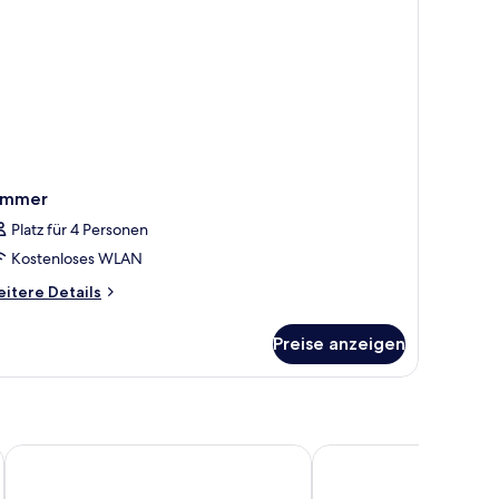
immer
Platz für 4 Personen
Kostenloses WLAN
itere
itere Details
tails
r
Preise anzeigen
immer
Maldron Hotel Brighton City Centre
Mercure Brighton Seaf