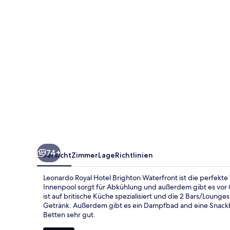
Waterfront
74+
Übersicht
Zimmer
Lage
Richtlinien
Leonardo Royal Hotel Brighton Waterfront ist die perfekte
Innenpool sorgt für Abkühlung und außerdem gibt es vor 
ist auf britische Küche spezialisiert und die 2 Bars/Loung
Getränk. Außerdem gibt es ein Dampfbad and eine Snack
Betten sehr gut.