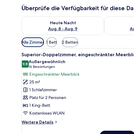
Überprüfe die Verfügbarkeit für diese D
Überprüfe die Verfügbarkeit für heute Nacht, Aug. 8
Überprüfe die
Heute Nacht
Aug. 8 - Aug. 9
Au
Verfügbare
Alle Zimmer
1 Bett
2 Betten
Filter
Alle
Ein Hotelzimmer mit einem gro
für
7
Superior-Doppelzimmer, eingeschränkter Meerbli
Fotos
Zimmer
Außergewöhnlich
für
9,8
9,8 von 10
(16
16 Bewertungen
Superior-
Bewertungen)
Eingeschränkter Meerblick
Doppelzimmer,
25 m²
eingeschränkter
1 Schlafzimmer
Meerblick
Platz für 2 Personen
anzeigen
1 King-Bett
Kostenloses WLAN
Weitere
Weitere Details
Details
für