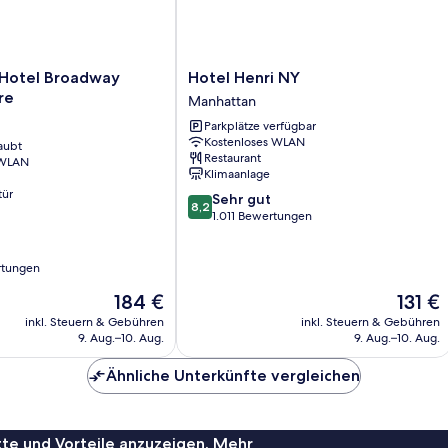
Hotel
 Hotel Broadway
Hotel Henri NY
Henri
re
Manhattan
NY
Parkplätze verfügbar
Manhattan
Kostenloses WLAN
aubt
Restaurant
 WLAN
Klimaanlage
tür
8.2
Sehr gut
8,2
von
1.011 Bewertungen
10,
Sehr
rtungen
gut,
1.011
Der
Der
184 €
131 €
Bewertungen
Preis
Preis
inkl. Steuern & Gebühren
inkl. Steuern & Gebühren
beträgt
beträgt
9. Aug.–10. Aug.
9. Aug.–10. Aug.
184 €
131 €
Ähnliche Unterkünfte vergleichen
te und Vorteile anzuzeigen. Mehr