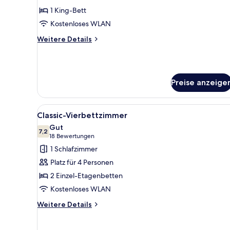
Zimmer,
1 King-Bett
1 King-
Kostenloses WLAN
Bett
Weitere
Weitere Details
anzeigen
Details
für
Executive-
Zimmer,
Preise anzeige
1 King-
Bett
Alle
Ein Schlafraum mit Etagenbett
5
Classic-Vierbettzimmer
Fotos
Gut
für
7,2
7,2 von 10
(18
18 Bewertungen
Classic-
Bewertungen)
1 Schlafzimmer
Vierbettzimmer
Platz für 4 Personen
anzeigen
2 Einzel-Etagenbetten
Kostenloses WLAN
Weitere
Weitere Details
Details
für