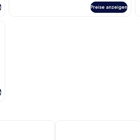
(E
für
n
Preise anzeigen
Su
Gemeinsamer
Schlafsaal
einem grünen Sofa, einem runden Couchtisch und einem Bücherregal volle
n
otel Broadway Times Square
Hotel Henri NY