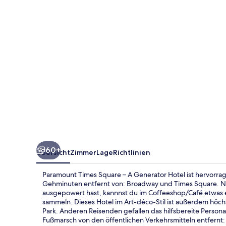
A
Generator
Hotel
60+
Übersicht
Zimmer
Lage
Richtlinien
Paramount Times Square – A Generator Hotel ist hervorra
Gehminuten entfernt von: Broadway und Times Square. N
ausgepowert hast, kannnst du im Coffeeshop/Café etwas e
sammeln. Dieses Hotel im Art-déco-Stil ist außerdem höch
Park. Anderen Reisenden gefallen das hilfsbereite Personal
Fußmarsch von den öffentlichen Verkehrsmitteln entfernt: