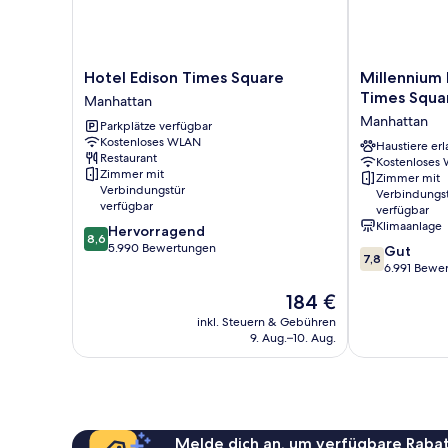
Hotel
Millennium
Hotel Edison Times Square
Millennium
Edison
Hotel
Times Squa
Manhattan
Times
Broadway
Manhattan
Parkplätze verfügbar
Square
Times
Kostenloses WLAN
Manhattan
Square
Haustiere erl
Restaurant
Kostenloses
Manhattan
Zimmer mit
Zimmer mit
Verbindungstür
Verbindungs
verfügbar
verfügbar
Klimaanlage
8.6
Hervorragend
8,6
von
5.990 Bewertungen
7.8
Gut
7,8
10,
von
6.991 Bewe
Hervorragend,
10,
Der
184 €
5.990
Gut,
Preis
Bewertungen
6.991
inkl. Steuern & Gebühren
beträgt
9. Aug.–10. Aug.
Bewertungen
184 €
Melde dich an, um verfügbare Rabat