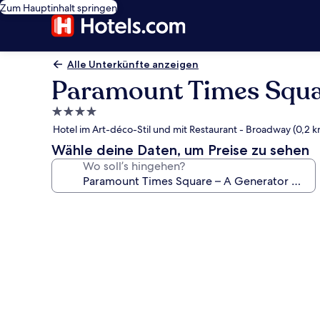
Zum Hauptinhalt springen
Alle Unterkünfte anzeigen
Paramount Times Squar
4.0-
Sterne-
Hotel im Art-déco-Stil und mit Restaurant - Broadway (0,2 k
Unterkunft
Wähle deine Daten, um Preise zu sehen
Wo soll’s hingehen?
Fotogalerie
von
Paramount
Times
Square
–