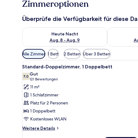
Zimmeroptionen
Überprüfe die Verfügbarkeit für diese D
Überprüfe die Verfügbarkeit für heute Nacht, Aug. 8
Überprüfe die
Heute Nacht
Aug. 8 - Aug. 9
Au
Verfügbare
Alle Zimmer
1 Bett
2 Betten
Über 3 Betten
Filter
Alle
Ein Hotelzimmer mit einer kar
für
5
Standard-Doppelzimmer, 1 Doppelbett
Fotos
Zimmer
Gut
für
7,0
7,0 von 10
(121
121 Bewertungen
Standard-
Bewertungen)
11 m²
Doppelzimmer,
1 Schlafzimmer
1
Platz für 2 Personen
Doppelbett
1 Doppelbett
anzeigen
Kostenloses WLAN
Weitere
Weitere Details
Details