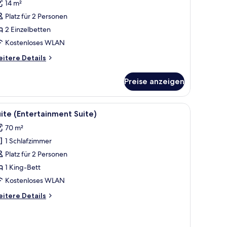
Bewertungen)
14 m²
oppelzimmer
Platz für 2 Personen
nzeigen
2 Einzelbetten
Kostenloses WLAN
itere
itere Details
tails
r
Preise anzeigen
perior-
ppelzimmer
er mit Etagenbetten, Holzschränken und einem Fischgrätparkettboden.
le
Ein modernes Wohnzimmer mit einer Eckcouch
8
ite (Entertainment Suite)
otos
70 m²
ür
1 Schlafzimmer
uite
Entertainment
Platz für 2 Personen
uite)
1 King-Bett
nzeigen
Kostenloses WLAN
itere
itere Details
tails
r
ite