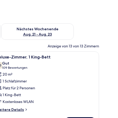
es Wochenende, Aug. 14 - Aug. 16.
Überprüfe die Verfügbarkeit für nächstes Wochenende, Aug. 2
Nächstes Wochenende
Aug. 21 - Aug. 23
Anzeige von 13 von 13 Zimmern
 und einem Telefon.
 Sessel, einem Schreibtisch mit Lampe, einem Gemälde und einem Fenster mi
le
Ein ordentlich bezogenes Bett mit zwei Kissen
6
luxe-Zimmer, 1 King-Bett
otos
Gut
ür
0
7,0 von 10
(109
109 Bewertungen
eluxe-
Bewertungen)
20 m²
immer,
1 Schlafzimmer
King-
Platz für 2 Personen
ett
1 King-Bett
nzeigen
Kostenloses WLAN
itere
itere Details
tails