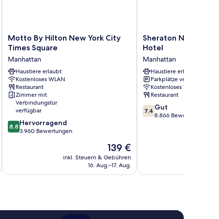
Motto
Sheraton
Motto By Hilton New York City
Sheraton New York 
By
New
Times Square
Hotel
Hilton
York
Manhattan
Manhattan
New
Times
York
Haustiere erlaubt
Square
Haustiere erlaubt
Kostenloses WLAN
Parkplätze verfügbar
City
Hotel
Restaurant
Kostenloses WLAN
Times
Manhattan
Zimmer mit
Restaurant
Square
Verbindungstür
7.4
Manhattan
Gut
verfügbar
7,4
von
8.866 Bewertungen
8.8
Hervorragend
10,
8,8
von
3.960 Bewertungen
Gut,
10,
8.866
Der
139 €
Hervorragend,
Bewertungen
Preis
3.960
inkl. Steuern & Gebühren
inkl. S
beträgt
16. Aug.–17. Aug.
Bewertungen
139 €