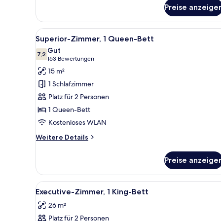
für
Preise anzeige
Standard-
Doppelzimmer,
1
Alle
Ein Hotelzimmer mit einem gro
5
Doppelbett
Superior-Zimmer, 1 Queen-Bett
Fotos
Gut
für
7,2
7,2 von 10
(163
163 Bewertungen
Superior-
Bewertungen)
15 m²
Zimmer,
1 Schlafzimmer
1
Platz für 2 Personen
Queen-
1 Queen-Bett
Bett
Kostenloses WLAN
anzeigen
Weitere
Weitere Details
Details
für
Preise anzeige
Superior-
Zimmer,
1
Alle
Ein ordentlich bezogenes Bett 
5
Queen-
Executive-Zimmer, 1 King-Bett
Fotos
Bett
26 m²
für
Platz für 2 Personen
Executive-