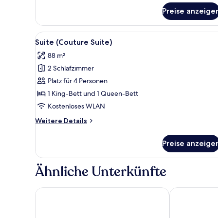
Classic-
Vierbettzimmer
Preise anzeige
Alle
Ein modernes Wohnzimmer mit 
8
Suite (Couture Suite)
Fotos
88 m²
für
2 Schlafzimmer
Suite
(Couture
Platz für 4 Personen
Suite)
1 King-Bett und 1 Queen-Bett
anzeigen
Kostenloses WLAN
Weitere
Weitere Details
Details
für
Preise anzeige
Suite
(Couture
Suite)
Ähnliche Unterkünfte
Hotel Edison Times Square
Millennium H