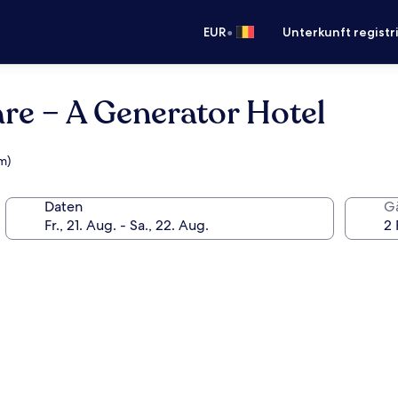
•
EUR
Unterkunft registr
e – A Generator Hotel
m)
Daten
G