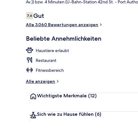
Av.)) bzw. 4 Minuten (U-Bahn-Station 42nd St. - Port Author
Bewertungen
Gut
7,6
7,6 von 10.
Lobby
Alle 3.060 Bewertungen anzeigen
Beliebte Annehmlichkeiten
Haustiere erlaubt
Restaurant
Fitnessbereich
Alle anzeigen
Wichtigste Merkmale
(12)
Sich wie zu Hause fühlen
(6)