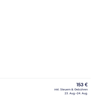
ge
Bettwäsche aus ägyptischer Baumwol
Der
153 €
aktuelle
inkl. Steuern & Gebühren
Preis
23. Aug.–24. Aug.
h
Bettwäsche aus ägyptischer Baumwol
beträgt
153 €.