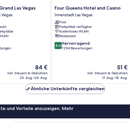
Four
rand Las Vegas
Four Queens Hotel and Casino
Queens
s Vegas
Innenstadt Las Vegas
Hotel
Pool
and
aubt
Parkplätze verfügbar
Casino
arkplätze
Kostenloses WLAN
Innenstadt
 WLAN
Restaurant
Las
8.6
Hervorragend
Vegas
8,6
von
rtungen
7.234 Bewertungen
10,
Hervorragend,
7.234
Der
Der
84 €
51 €
Bewertungen
Preis
Preis
inkl. Steuern & Gebühren
inkl. Steuern & Gebühren
beträgt
beträg
23. Aug.–24. Aug.
17. Aug.–18. Aug.
84 €
51 €
Ähnliche Unterkünfte vergleichen
te und Vorteile anzuzeigen. Mehr