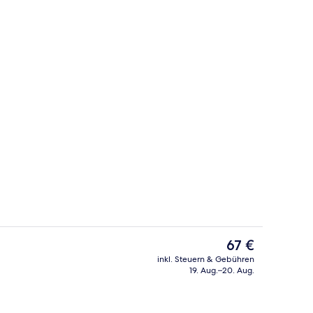
h
Abendessen
Der
67 €
aktuelle
inkl. Steuern & Gebühren
Preis
19. Aug.–20. Aug.
beheizter Pool, Cabañas (gegen Gebühr), Sonnenschirme
Fassade der Unterkunft
beträgt
67 €.