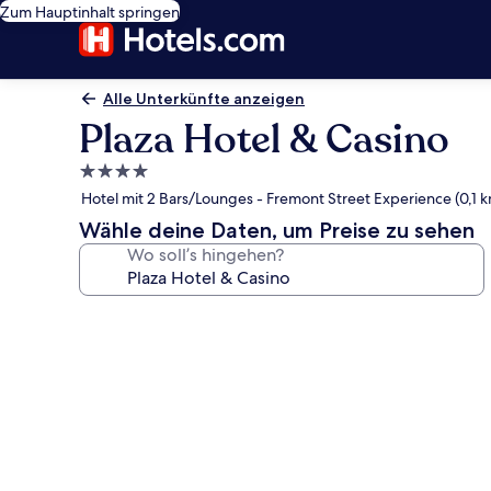
Zum Hauptinhalt springen
Alle Unterkünfte anzeigen
Plaza Hotel & Casino
4.0-
Sterne-
Hotel mit 2 Bars/Lounges - Fremont Street Experience (0,1 
Unterkunft
Wähle deine Daten, um Preise zu sehen
Wo soll’s hingehen?
Fotogalerie
von
Plaza
Hotel
&
Casino