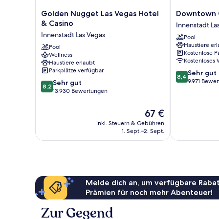
Golden
Downtown
Golden Nugget Las Vegas Hotel
Downtown G
Nugget
Grand
& Casino
Innenstadt La
Las
Las
Innenstadt Las Vegas
Pool
Vegas
Vegas
Haustiere erl
Hotel
Pool
Innenstadt
Kostenlose P
Wellness
&
Las
Kostenloses
Haustiere erlaubt
Casino
Vegas
Parkplätze verfügbar
8.4
Sehr gut
Innenstadt
8,4
von
9.971 Bewe
8.2
Las
Sehr gut
8,2
10,
von
Vegas
13.930 Bewertungen
Sehr
10,
gut,
Sehr
Der
67 €
9.971
gut,
Preis
inkl. Steuern & Gebühren
Bewertungen
13.930
beträgt
1. Sept.–2. Sept.
Bewertungen
67 €
Melde dich an, um verfügbare Rabat
Prämien für noch mehr Abenteuer!
Zur Gegend