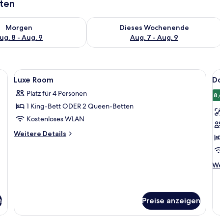
aten
 - Aug. 8.
 Verfügbarkeit für morgen, Aug. 8 - Aug. 9.
Überprüfe die Verfügbarkeit für dies
Morgen
Dieses Wochenende
ug. 8 - Aug. 9
Aug. 7 - Aug. 9
ßen Bett, zwei Nachttischen mit Lampen, einem Schreibtisch mit Stuhl, eine
Alle
Ein Hotelzimmer mit einem großen Bett
Al
3
Luxe Room
D
Fotos
F
Platz für 4 Personen
für
f
8,
1 King-Bett ODER 2 Queen-Betten
Luxe
D
Room
z
Kostenloses WLAN
anzeigen
E
Weitere
Weitere Details
a
Details
für
Luxe
We
We
Room
De
fü
Do
zu
n
Preise anzeigen
Ei