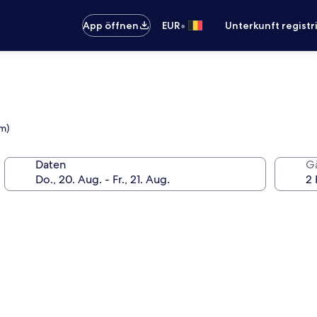
•
App öffnen
EUR
Unterkunft registr
km)
Daten
G