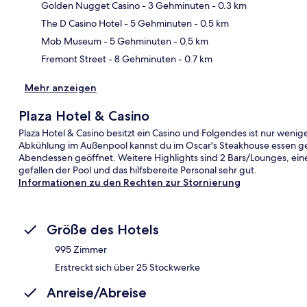
Golden Nugget Casino
- 3 Gehminuten
- 0.3 km
Kar
The D Casino Hotel
- 5 Gehminuten
- 0.5 km
Mob Museum
- 5 Gehminuten
- 0.5 km
Fremont Street
- 8 Gehminuten
- 0.7 km
Mehr anzeigen
Plaza Hotel & Casino
Plaza Hotel & Casino besitzt ein Casino und Folgendes ist nur weni
Abkühlung im Außenpool kannst du im Oscar's Steakhouse essen geh
Abendessen geöffnet. Weitere Highlights sind 2 Bars/Lounges, ein
gefallen der Pool und das hilfsbereite Personal sehr gut.
Informationen zu den Rechten zur Stornierung
Größe des Hotels
995 Zimmer
Erstreckt sich über 25 Stockwerke
Anreise/Abreise