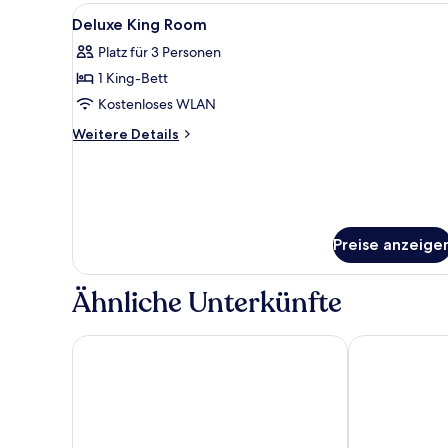
Alle
Ein Badezimmer mit einem gro
1
Deluxe King Room
Fotos
Platz für 3 Personen
für
1 King-Bett
Deluxe
King
Kostenloses WLAN
Room
Weitere
Weitere Details
anzeigen
Details
für
Deluxe
King
Room
Preise anzeige
Ähnliche Unterkünfte
Golden Nugget Las Vegas Hotel & Casino
Downtown Gr