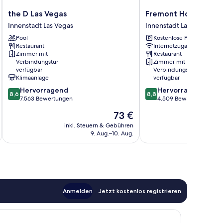
the
Fremont
the D Las Vegas
Fremont Hotel & Cas
D
Hotel
Innenstadt Las Vegas
Innenstadt Las Vegas
Las
&
Pool
Kostenlose Parkplätze
Vegas
Casino
Restaurant
Internetzugang
Innenstadt
Innenstadt
Zimmer mit
Restaurant
Las
Las
Verbindungstür
Zimmer mit
Vegas
Vegas
verfügbar
Verbindungstür
Klimaanlage
verfügbar
8.6
8.8
Hervorragend
Hervorragend
8,6
8,8
von
von
7.563 Bewertungen
4.509 Bewertungen
10,
10,
Der
73 €
Hervorragend,
Hervorragend,
Preis
7.563
4.509
inkl. Steuern & Gebühren
inkl. S
t
beträgt
9. Aug.–10. Aug.
Bewertungen
Bewertungen
73 €
Anmelden
Jetzt kostenlos registrieren