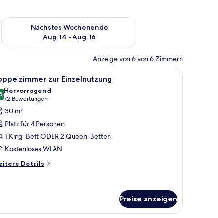
es Wochenende, Aug. 7 - Aug. 9.
Überprüfe die Verfügbarkeit für nächstes Wochenende, Aug. 1
Nächstes Wochenende
Aug. 14 - Aug. 16
Anzeige von 6 von 6 Zimmern
m Fernseher und Blick auf eine Stadtlandschaft bei Sonnenuntergang.
, einem Fernseher, einem Schreibtisch und Blick auf eine Stadtlandschaft.
le
Ein Hotelzimmer mit zwei Betten, einem Fernse
6
oppelzimmer zur Einzelnutzung
otos
Hervorragend
ür
6
8,6 von 10
(72
72 Bewertungen
oppelzimmer
Bewertungen)
30 m²
ur
Platz für 4 Personen
inzelnutzung
1 King-Bett ODER 2 Queen-Betten
nzeigen
Kostenloses WLAN
itere
itere Details
tails
r
ppelzimmer
r
Preise anzeigen
nzelnutzung