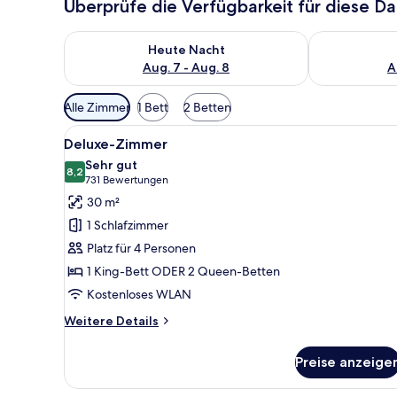
Überprüfe die Verfügbarkeit für diese D
Überprüfe die Verfügbarkeit für heute Nacht, Aug. 7
Überprüfe die
Heute Nacht
Aug. 7 - Aug. 8
A
Verfügbare
Alle Zimmer
1 Bett
2 Betten
Filter
Alle
Ein Hotelzimmer mit einem gro
für
5
Deluxe-Zimmer
Fotos
Zimmer
Sehr gut
für
8,2
8,2 von 10
(731
731 Bewertungen
Deluxe-
Bewertungen)
30 m²
Zimmer
1 Schlafzimmer
anzeigen
Platz für 4 Personen
1 King-Bett ODER 2 Queen-Betten
Kostenloses WLAN
Weitere
Weitere Details
Details
für
Preise anzeige
Deluxe-
Zimmer