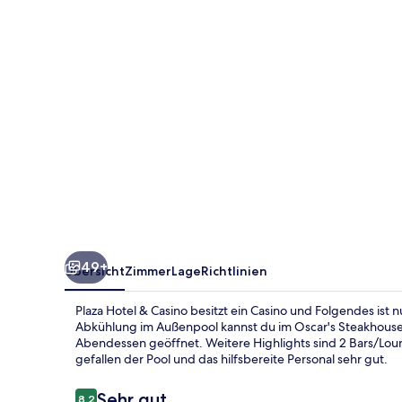
49+
Übersicht
Zimmer
Lage
Richtlinien
Plaza Hotel & Casino besitzt ein Casino und Folgendes ist
Abkühlung im Außenpool kannst du im Oscar's Steakhouse 
Abendessen geöffnet. Weitere Highlights sind 2 Bars/Lou
gefallen der Pool und das hilfsbereite Personal sehr gut.
Bewertungen
Sehr gut
8,2