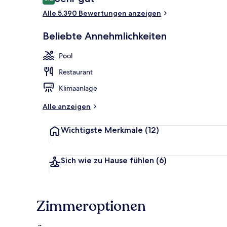
8,2 von 10.
Alle 5.390 Bewertungen anzeigen
Abendessen
Beliebte Annehmlichkeiten
Pool
Restaurant
Klimaanlage
Alle anzeigen
Wichtigste Merkmale
(12)
Sich wie zu Hause fühlen
(6)
Zimmeroptionen