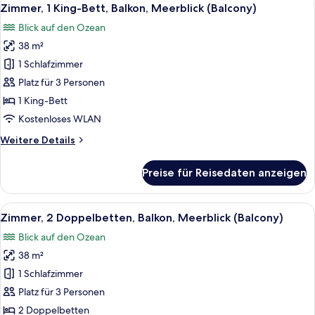
Alle
11
Meerblick
Zimmer, 1 King-Bett, Balkon, Meerblick (Balcony)
Fotos
Blick auf den Ozean
für
38 m²
Zimmer,
1 King-
1 Schlafzimmer
Bett,
Platz für 3 Personen
Balkon,
1 King-Bett
Meerblick
Kostenloses WLAN
(Balcony)
Weitere
Weitere Details
anzeigen
Details
für
Preise für Reisedaten anzeigen
Zimmer,
1 King-
Bett,
Alle
Ein modernes Hotelzimmer mit zwei Bet
11
Balkon,
Zimmer, 2 Doppelbetten, Balkon, Meerblick (Balcony)
Fotos
Meerblick
Blick auf den Ozean
(Balcony)
für
38 m²
Zimmer,
2 Doppelbetten,
1 Schlafzimmer
Balkon,
Platz für 3 Personen
Meerblick
2 Doppelbetten