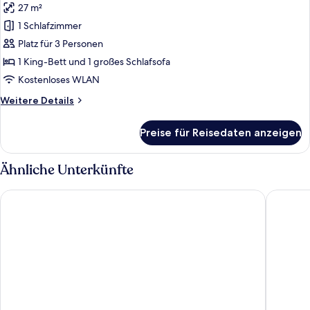
27 m²
Floor)
für
1 Schlafzimmer
Zimmer,
1 King-
Platz für 3 Personen
Bett
1 King-Bett und 1 großes Schlafsofa
und
Kostenloses WLAN
Schlafsofa,
Weitere
Weitere Details
Poolblick
Details
anzeigen
für
Preise für Reisedaten anzeigen
Zimmer,
1 King-
Bett
Ähnliche Unterkünfte
und
Schlafsofa,
Courtyard by Marriott Phuket, Patong Beach Resort
Hotel In
Poolblick