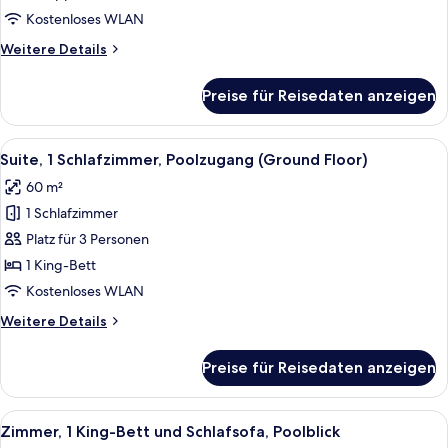
(Balcony)
Kostenloses WLAN
anzeigen
Weitere
Weitere Details
Details
für
Preise für Reisedaten anzeigen
Zimmer,
2 Doppelbetten,
Balkon,
Alle
Ein modernes Hotelzimmer mit einer C
13
Meerblick
Suite, 1 Schlafzimmer, Poolzugang (Ground Floor)
Fotos
(Balcony)
60 m²
für
1 Schlafzimmer
Suite,
1
Platz für 3 Personen
Schlafzimmer,
1 King-Bett
Poolzugang
Kostenloses WLAN
(Ground
Weitere
Weitere Details
Floor)
Details
anzeigen
für
Preise für Reisedaten anzeigen
Suite,
1
Schlafzimmer,
Alle
Ein Hotelzimmer mit einem großen Bet
8
Poolzugang
Zimmer, 1 King-Bett und Schlafsofa, Poolblick
Fotos
(Ground