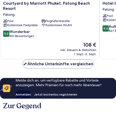
Courtyard
Hotel
Courtyard by Marriott Phuket, Patong Beach
Hotel 
by
Indigo
Resort
Patong
Marriott
Phuket
Patong
Pool
Phuket,
Patong
Kosten
Patong
Pool
Flughafentransfer
by
Kostenlose Parkplätze
Kostenloses WLAN
Beach
IHG
9.4
Auß
9,4
Resort
Patong
von
827 
9.2
Wunderbar
9,2
Patong
10,
von
410 Bewertungen
Außerge
10,
Der
108 €
827
Wunderbar,
Preis
Bewert
410
inkl. Steuern & Gebühren
beträgt
1. Sept.–2. Sept.
Bewertungen
108 €
Ähnliche Unterkünfte vergleichen
Melde dich an, um verfügbare Rabatte und Vorteile
anzuzeigen. Mehr Prämien für noch mehr Abenteuer!
Anmelden
Jetzt kostenlos registrieren
Zur Gegend