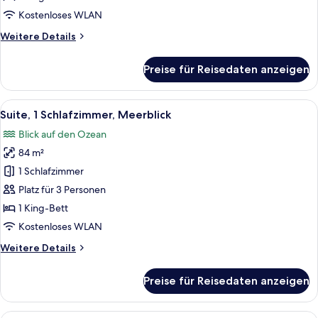
Kostenloses WLAN
Weitere
Weitere Details
Details
für
Preise für Reisedaten anzeigen
Suite,
1
Schlafzimmer
Alle
Ein modernes Wohnzimmer mit einer C
15
Suite, 1 Schlafzimmer, Meerblick
Fotos
Blick auf den Ozean
für
84 m²
Suite,
1
1 Schlafzimmer
Schlafzimmer,
Platz für 3 Personen
Meerblick
1 King-Bett
anzeigen
Kostenloses WLAN
Weitere
Weitere Details
Details
für
Preise für Reisedaten anzeigen
Suite,
1
Schlafzimmer,
Ein modernes Hotelzimmer mit einem g