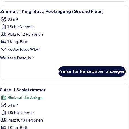
Bett
Alle
Ein modernes Hotelzimmer mit einem gr
10
Zimmer, 1 King-Bett, Poolzugang (Ground Floor)
Fotos
33 m²
für
1 Schlafzimmer
Zimmer,
1 King-
Platz für 2 Personen
Bett,
1 King-Bett
Poolzugang
Kostenloses WLAN
(Ground
Weitere
Weitere Details
Floor)
Details
anzeigen
für
Preise für Reisedaten anzeigen
Zimmer,
1 King-
Bett,
Alle
Ein modernes Hotelzimmer mit Bett, Fer
9
Poolzugang
Suite, 1 Schlafzimmer
Fotos
(Ground
Blick auf die Anlage
Floor)
für
54 m²
Suite,
1
1 Schlafzimmer
Schlafzimmer
Platz für 3 Personen
anzeigen
1 King-Bett