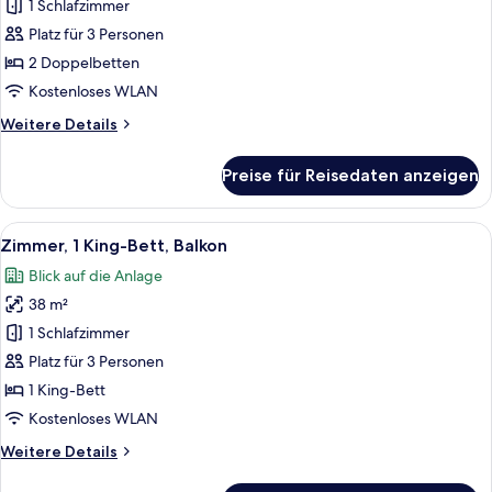
2 Doppelbetten,
1 Schlafzimmer
Balkon
Platz für 3 Personen
anzeigen
2 Doppelbetten
Kostenloses WLAN
Weitere
Weitere Details
Details
für
Preise für Reisedaten anzeigen
Zimmer,
2 Doppelbetten,
Balkon
Alle
Ein modernes Hotelzimmer mit einem 
10
Zimmer, 1 King-Bett, Balkon
Fotos
Blick auf die Anlage
für
38 m²
Zimmer,
1 King-
1 Schlafzimmer
Bett,
Platz für 3 Personen
Balkon
1 King-Bett
anzeigen
Kostenloses WLAN
Weitere
Weitere Details
Details
für