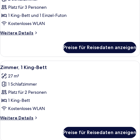
2 Schlafzimmer
Platz für 3 Personen
anzeigen
1 King-Bett und 1 Einzel-Futon
Kostenloses WLAN
Weitere
Weitere Details
Details
für
Preise für Reisedaten anzeigen
Familien-
Suite,
2 Schlafzimmer
Alle
Ein modernes Hotelzimmer mit einem g
7
Zimmer, 1 King-Bett
Fotos
27 m²
für
1 Schlafzimmer
Zimmer,
1 King-
Platz für 2 Personen
Bett
1 King-Bett
anzeigen
Kostenloses WLAN
Weitere
Weitere Details
Details
für
Preise für Reisedaten anzeigen
Zimmer,
1 King-