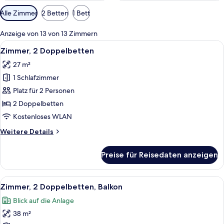
Verfügbare
Alle Zimmer
2 Betten
1 Bett
Filter
für
Anzeige von 13 von 13 Zimmern
Zimmer
Alle
Ein Hotelzimmer mit zwei Betten, eine
7
Zimmer, 2 Doppelbetten
Fotos
27 m²
für
1 Schlafzimmer
Zimmer,
2 Doppelbetten
Platz für 2 Personen
anzeigen
2 Doppelbetten
Kostenloses WLAN
Weitere
Weitere Details
Details
für
Preise für Reisedaten anzeigen
Zimmer,
2 Doppelbetten
Alle
Ein Hotelzimmer mit zwei Betten, eine
10
Zimmer, 2 Doppelbetten, Balkon
Fotos
Blick auf die Anlage
für
38 m²
Zimmer,