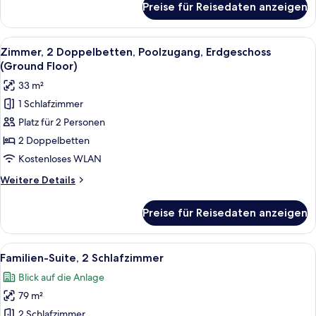
Preise für Reisedaten anzeigen
Zimmer,
1 King-
Bett,
Alle
Ein Hotelzimmer mit zwei Betten, eine
8
Balkon
Zimmer, 2 Doppelbetten, Poolzugang, Erdgeschoss
Fotos
(Ground Floor)
für
33 m²
Zimmer,
1 Schlafzimmer
2 Doppelbetten,
Platz für 2 Personen
Poolzugang,
Erdgeschoss
2 Doppelbetten
(Ground
Kostenloses WLAN
Floor)
Weitere
Weitere Details
anzeigen
Details
für
Preise für Reisedaten anzeigen
Zimmer,
2 Doppelbetten,
Poolzugang,
Alle
Ein modernes Hotelzimmer mit einem g
13
Erdgeschoss
Familien-Suite, 2 Schlafzimmer
Fotos
(Ground
Blick auf die Anlage
Floor)
für
79 m²
Familien-
Suite,
2 Schlafzimmer