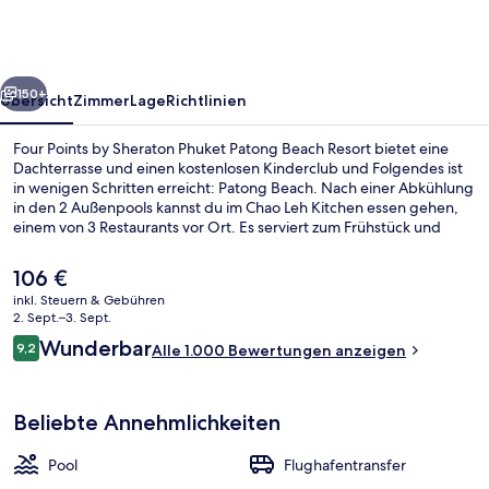
Sheraton
Phuket
Patong
rück
Weiter
Beach
150+
Übersicht
Zimmer
Lage
Richtlinien
Resort
Four Points by Sheraton Phuket Patong Beach Resort bietet eine
Dachterrasse und einen kostenlosen Kinderclub und Folgendes ist
in wenigen Schritten erreicht: Patong Beach. Nach einer Abkühlung
in den 2 Außenpools kannst du im Chao Leh Kitchen essen gehen,
einem von 3 Restaurants vor Ort. Es serviert zum Frühstück und
Mittagessen internationale Küche. Weitere Highlights sind 2
Bars/Lounges, eine Poolbar und ein Fitnessbereich (rund um die Uhr
Der
106 €
geöffnet). Andere Reisende lieben den Pool und das hilfsbereite
aktuelle
inkl. Steuern & Gebühren
Personal.
Preis
2. Sept.–3. Sept.
3 Restaurants; Frühstück, Mittagesse
beträgt
Bewertungen
Wunderbar
9,2
Alle 1.000 Bewertungen anzeigen
106 €.
9,2 von 10.
Beliebte Annehmlichkeiten
Pool
Flughafentransfer