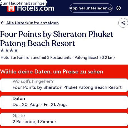
Zum Hauptinhalt springen
App herunterladen
Alle Unterkünfte anzeigen
Four Points by Sheraton Phuket
Patong Beach Resort
4.0-
Sterne-
Hotel für Familien und mit 3 Restaurants - Patong Beach (0,2 km)
Unterkunft
Wähle deine Daten, um Preise zu sehen
Wo soll’s hingehen?
Daten
Gäste