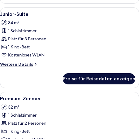
Suite
(Family)
Alle
Ein modernes Schlafzimmer mit einem 
7
Junior-Suite
Fotos
34 m²
für
1 Schlafzimmer
Junior-
Suite
Platz für 3 Personen
anzeigen
1 King-Bett
Kostenloses WLAN
Weitere
Weitere Details
Details
für
Preise für Reisedaten anzeigen
Junior-
Suite
Alle
Ein modernes Hotelzimmer mit Bett, ei
9
Premium-Zimmer
Fotos
32 m²
für
1 Schlafzimmer
Premium-
Zimmer
Platz für 2 Personen
anzeigen
1 King-Bett