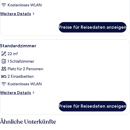
Kostenloses WLAN
Weitere
Weitere Details
Details
für
Preise für Reisedaten anzeigen
Zimmer
(Individual)
Alle
Ein Hotelzimmer mit zwei Betten, eine
5
Standardzimmer
Fotos
22 m²
für
1 Schlafzimmer
Standardzimmer
anzeigen
Platz für 2 Personen
2 Einzelbetten
Kostenloses WLAN
Weitere
Weitere Details
Details
für
Preise für Reisedaten anzeigen
Standardzimmer
Ähnliche Unterkünfte