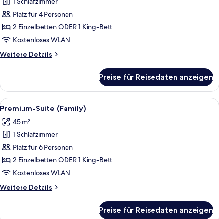
1 Schlafzimmer
Familienzimmer
anzeigen
Platz für 4 Personen
2 Einzelbetten ODER 1 King-Bett
Kostenloses WLAN
Weitere
Weitere Details
Details
für
Preise für Reisedaten anzeigen
Familienzimmer
Alle
Ein Hotelzimmer mit Etagenbett, Schre
11
Premium-Suite (Family)
Fotos
45 m²
für
1 Schlafzimmer
Premium-
Suite
Platz für 6 Personen
(Family)
2 Einzelbetten ODER 1 King-Bett
anzeigen
Kostenloses WLAN
Weitere
Weitere Details
Details
für
Preise für Reisedaten anzeigen
Premium-