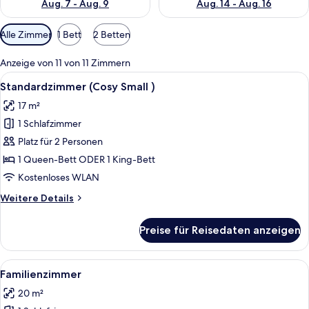
Aug. 7 - Aug. 9
Aug. 14 - Aug. 16
Verfügbare
Alle Zimmer
1 Bett
2 Betten
Filter
für
Anzeige von 11 von 11 Zimmern
Zimmer
Alle
Ein modernes Hotelzimmer mit einem g
8
Standardzimmer (Cosy Small )
Fotos
17 m²
für
1 Schlafzimmer
Standardzimmer
(Cosy
Platz für 2 Personen
Small
1 Queen-Bett ODER 1 King-Bett
)
Kostenloses WLAN
anzeigen
Weitere
Weitere Details
Details
für
Preise für Reisedaten anzeigen
Standardzimmer
(Cosy
Small
Alle
Ein modernes Hotelzimmer mit einem g
6
)
Familienzimmer
Fotos
20 m²
für