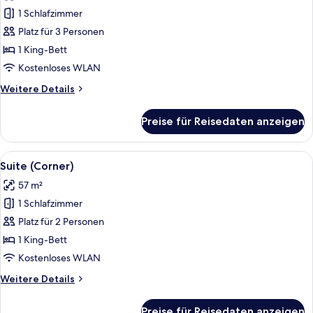
für
1 Schlafzimmer
Suite
(One
Platz für 3 Personen
Bedroom)
1 King-Bett
anzeigen
Kostenloses WLAN
Weitere
Weitere Details
Details
für
Preise für Reisedaten anzeigen
Suite
(One
Bedroom)
Alle
Ein modernes Wohnzimmer mit einer br
11
Suite (Corner)
Fotos
57 m²
für
1 Schlafzimmer
Suite
(Corner)
Platz für 2 Personen
anzeigen
1 King-Bett
Kostenloses WLAN
Weitere
Weitere Details
Details
für
Preise für Reisedaten anzeigen