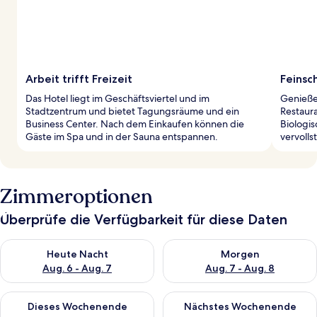
Arbeit trifft Freizeit
Feinsc
Das Hotel liegt im Geschäftsviertel und im
Genieße 
Stadtzentrum und bietet Tagungsräume und ein
Restaura
Business Center. Nach dem Einkaufen können die
Biologi
Gäste im Spa und in der Sauna entspannen.
vervoll
Zimmeroptionen
Überprüfe die Verfügbarkeit für diese Daten
Überprüfe die Verfügbarkeit für heute Nacht, Aug. 6 - Aug. 7.
Überprüfe die Verfügbarkeit f
Heute Nacht
Morgen
Aug. 6 - Aug. 7
Aug. 7 - Aug. 8
Überprüfe die Verfügbarkeit für dieses Wochenende, Aug. 7 - 
Überprüfe die Verfügbarkeit f
Dieses Wochenende
Nächstes Wochenende