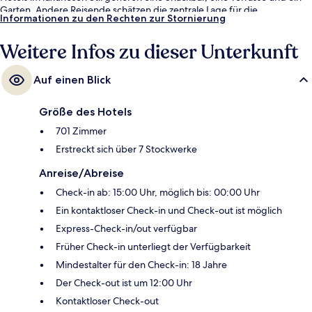
Garten. Andere Reisende schätzen die zentrale Lage für die
Informationen zu den Rechten zur Stornierung
Möglichkeiten zum Sightseeing und die Nähe zu öffentlichen
Verkehrsmitteln: Die U-Bahnhof Nollendorfplatz ist 8 Gehminuten und
Weitere Infos zu dieser Unterkunft
die U-Bahnhof Wittenbergplatz ist 11 Gehminuten entfernt.
Auf einen Blick
Größe des Hotels
701 Zimmer
Erstreckt sich über 7 Stockwerke
Anreise/Abreise
Check-in ab: 15:00 Uhr, möglich bis: 00:00 Uhr
Ein kontaktloser Check-in und Check-out ist möglich
Express-Check-in/out verfügbar
Früher Check-in unterliegt der Verfügbarkeit
Mindestalter für den Check-in: 18 Jahre
Der Check-out ist um 12:00 Uhr
Kontaktloser Check-out