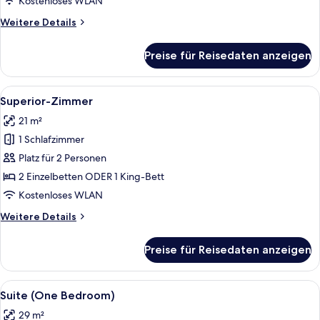
Kostenloses WLAN
Weitere
Weitere Details
Details
für
Preise für Reisedaten anzeigen
Premium-
Zimmer
Alle
Ein Hotelzimmer mit einem großen Bett,
9
Superior-Zimmer
Fotos
21 m²
für
1 Schlafzimmer
Superior-
Zimmer
Platz für 2 Personen
anzeigen
2 Einzelbetten ODER 1 King-Bett
Kostenloses WLAN
Weitere
Weitere Details
Details
für
Preise für Reisedaten anzeigen
Superior-
Zimmer
Alle
Ein modernes Schlafzimmer mit einem 
11
Suite (One Bedroom)
Fotos
29 m²