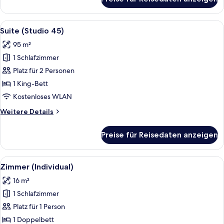
Suite
(Corner)
Alle
Ein modernes Hotelzimmer mit DJ-Pul
18
Suite (Studio 45)
Fotos
95 m²
für
1 Schlafzimmer
Suite
(Studio
Platz für 2 Personen
45)
1 King-Bett
anzeigen
Kostenloses WLAN
Weitere
Weitere Details
Details
für
Preise für Reisedaten anzeigen
Suite
(Studio
45)
Alle
Ein Hotelzimmer mit Bett, Kleidersc
7
Zimmer (Individual)
Fotos
16 m²
für
1 Schlafzimmer
Zimmer
(Individual)
Platz für 1 Person
anzeigen
1 Doppelbett