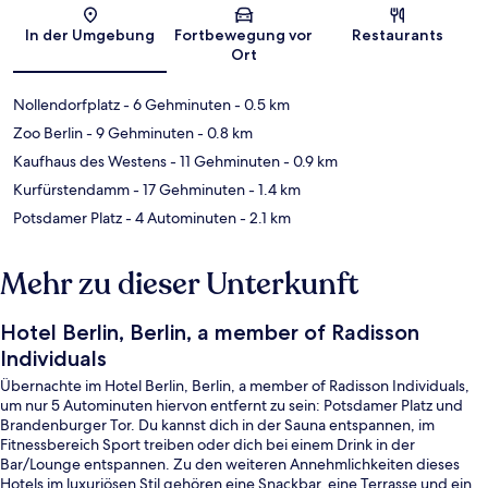
Karte
In der Umgebung
Fortbewegung vor
Restaurants
Ort
Nollendorfplatz
- 6 Gehminuten
- 0.5 km
Zoo Berlin
- 9 Gehminuten
- 0.8 km
Kaufhaus des Westens
- 11 Gehminuten
- 0.9 km
Kurfürstendamm
- 17 Gehminuten
- 1.4 km
Potsdamer Platz
- 4 Autominuten
- 2.1 km
Mehr zu dieser Unterkunft
Hotel Berlin, Berlin, a member of Radisson
Individuals
Übernachte im Hotel Berlin, Berlin, a member of Radisson Individuals,
um nur 5 Autominuten hiervon entfernt zu sein: Potsdamer Platz und
Brandenburger Tor. Du kannst dich in der Sauna entspannen, im
Fitnessbereich Sport treiben oder dich bei einem Drink in der
Bar/Lounge entspannen. Zu den weiteren Annehmlichkeiten dieses
Hotels im luxuriösen Stil gehören eine Snackbar, eine Terrasse und ein