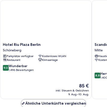
Hotel Riu Plaza Berlin
Scandic 
Hotel
Scandic
Hotel Riu Plaza Berlin
Scandi
Riu
Berlin
Schöneberg
Mitte
Plaza
Potsdam
Parkplätze verfügbar
Kostenloses WLAN
Hausti
Berlin
Platz
Restaurant
Klimaanlage
Koste
Schöneberg
Mitte
9.0
Wunderbar
9,0
von
1.496 Bewertungen
8.8
Her
10,
8,8
von
1.40
Wunderbar,
10,
1.496
Der
85 €
Hervorr
Bewertungen
Preis
1.400
inkl. Steuern & Gebühren
beträgt
9. Aug.–10. Aug.
Bewert
85 €
Ähnliche Unterkünfte vergleichen