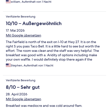
william, Aufenthalt von 1 Nacht
Verifizierte Bewertung
10/10 – Außergewöhnlich
17. Mai 2026
Mit Google übersetzen
The Fairfield is north of the exit on I-10 at Hwy 27. It is on the
right S you pass Taco Bell. It is a little hard to see but worth the
effort. The room was clean and the staff was very helpful. The
breakfast was good with a. Aridity of options including make
your own waffle. I would definitely stop there again if the
situation arose.
Stephen, Aufenthalt von 1 Nacht
Verifizierte Bewertung
8/10 – Sehr gut
28. April 2026
Mit Google übersetzen
Breakfast was mediocre and was cold around 9am.