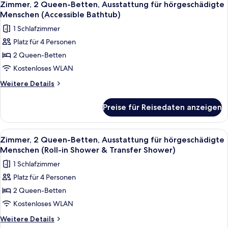
7
Zimmer, 2 Queen-Betten, Ausstattung für hörgeschädigte
Fotos
Menschen (Accessible Bathtub)
für
1 Schlafzimmer
Zimmer,
Platz für 4 Personen
2 Queen-
2 Queen-Betten
Betten,
Ausstattung
Kostenloses WLAN
für
Weitere
Weitere Details
hörgeschädigte
Details
für
Menschen
Preise für Reisedaten anzeigen
Zimmer,
(Accessible
2 Queen-
Bathtub)
Betten,
Alle
Ein Hotelzimmer mit zwei Betten, eine
7
anzeigen
Ausstattung
Zimmer, 2 Queen-Betten, Ausstattung für hörgeschädigte
Fotos
für
Menschen (Roll-in Shower & Transfer Shower)
hörgeschädigte
für
1 Schlafzimmer
Menschen
Zimmer,
(Accessible
Platz für 4 Personen
2 Queen-
Bathtub)
2 Queen-Betten
Betten,
Ausstattung
Kostenloses WLAN
für
Weitere
Weitere Details
hörgeschädigte
Details