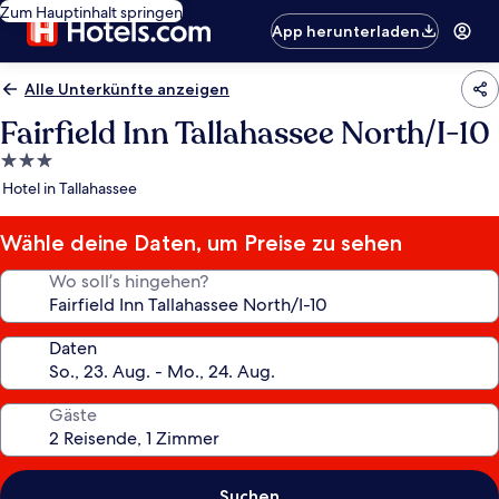
Zum Hauptinhalt springen
App herunterladen
Alle Unterkünfte anzeigen
Fairfield Inn Tallahassee North/I-10
3.0-
Sterne-
Hotel in Tallahassee
Unterkunft
Wähle deine Daten, um Preise zu sehen
Wo soll’s hingehen?
Daten
Gäste
Suchen