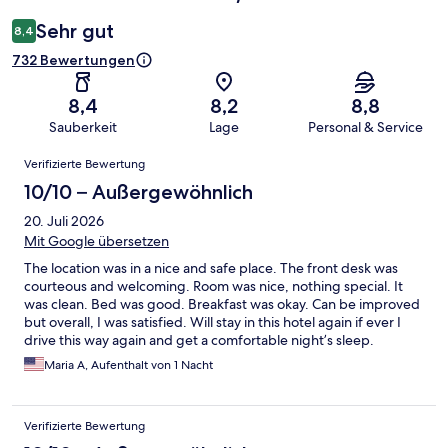
Sehr gut
8,4
732 Bewertungen
8,4
8,2
8,8
Sauberkeit
Lage
Personal & Service
Bewertungen
Verifizierte Bewertung
10/10 – Außergewöhnlich
20. Juli 2026
Mit Google übersetzen
The location was in a nice and safe place. The front desk was
courteous and welcoming. Room was nice, nothing special. It
was clean. Bed was good. Breakfast was okay. Can be improved
but overall, I was satisfied. Will stay in this hotel again if ever I
drive this way again and get a comfortable night’s sleep.
Maria A, Aufenthalt von 1 Nacht
Verifizierte Bewertung