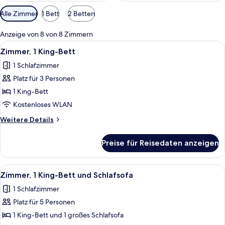
Verfügbare
Alle Zimmer
1 Bett
2 Betten
Filter
für
Anzeige von 8 von 8 Zimmern
Zimmer
Alle
Ein Hotelzimmer mit einem großen Bet
7
Zimmer, 1 King-Bett
Fotos
1 Schlafzimmer
für
Platz für 3 Personen
Zimmer,
1 King-
1 King-Bett
Bett
Kostenloses WLAN
anzeigen
Weitere
Weitere Details
Details
für
Preise für Reisedaten anzeigen
Zimmer,
1 King-
Bett
Alle
Ein Hotelzimmer mit Bett, Schreibtisc
7
Zimmer, 1 King-Bett und Schlafsofa
Fotos
1 Schlafzimmer
für
Platz für 5 Personen
Zimmer,
1 King-
1 King-Bett und 1 großes Schlafsofa