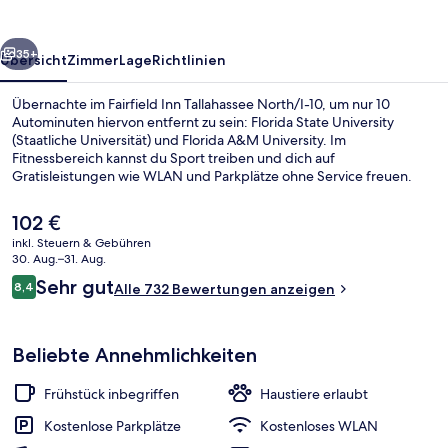
10
rück
Weiter
35+
Übersicht
Zimmer
Lage
Richtlinien
Übernachte im Fairfield Inn Tallahassee North/I-10, um nur 10
Autominuten hiervon entfernt zu sein: Florida State University
(Staatliche Universität) und Florida A&M University. Im
Fitnessbereich kannst du Sport treiben und dich auf
Gratisleistungen wie WLAN und Parkplätze ohne Service freuen.
Täglich wird ein im Preis inbegriffenes kontinentales Frühstück
serviert. Außerdem ist Folgendes mit dem Auto höchstens 10
Der
102 €
Minuten entfernt: Bobby Bowden Field at Doak Campbell Stadium
aktuelle
inkl. Steuern & Gebühren
und New Capitol Building. Andere Reisende lieben das hilfsbereite
Preis
30. Aug.–31. Aug.
Personal.
Blick von der Unterkunft
beträgt
Bewertungen
Sehr gut
8,4
Alle 732 Bewertungen anzeigen
102 €.
8,4 von 10.
Beliebte Annehmlichkeiten
Frühstück inbegriffen
Haustiere erlaubt
Kostenlose Parkplätze
Kostenloses WLAN