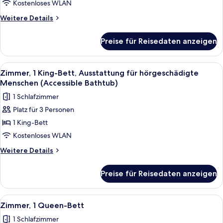
Bett
Kostenloses WLAN
und
Weitere
Weitere Details
Schlafsofa
Details
anzeigen
für
Preise für Reisedaten anzeigen
Zimmer,
1 King-
Bett
Alle
Ein Hotelzimmer mit einem großen Bet
7
und
Zimmer, 1 King-Bett, Ausstattung für hörgeschädigte
Fotos
Schlafsofa
Menschen (Accessible Bathtub)
für
1 Schlafzimmer
Zimmer,
Platz für 3 Personen
1 King-
1 King-Bett
Bett,
Ausstattung
Kostenloses WLAN
für
Weitere
Weitere Details
hörgeschädigte
Details
für
Menschen
Preise für Reisedaten anzeigen
Zimmer,
(Accessible
1 King-
Bathtub)
Bett,
Alle
Ein Hotelzimmer mit einem Bett, zwei
7
anzeigen
Ausstattung
Zimmer, 1 Queen-Bett
Fotos
für
1 Schlafzimmer
hörgeschädigte
für