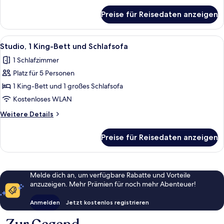
für
Menschen
Preise für Reisedaten anzeigen
Zimmer,
(Roll-
2 Queen-
in
Betten,
Alle
Ein Hotelzimmer mit einem großen Bet
7
Shower
Ausstattung
Studio, 1 King-Bett und Schlafsofa
Fotos
für
&
1 Schlafzimmer
hörgeschädigte
für
Transfer
Menschen
Platz für 5 Personen
Studio,
Shower)
(Roll-
1 King-
1 King-Bett und 1 großes Schlafsofa
in
anzeigen
Bett
Shower
Kostenloses WLAN
&
und
Weitere
Weitere Details
Transfer
Schlafsofa
Details
Shower)
anzeigen
für
Preise für Reisedaten anzeigen
Studio,
1 King-
Bett
und
Melde dich an, um verfügbare Rabatte und Vorteile
Schlafsofa
anzuzeigen. Mehr Prämien für noch mehr Abenteuer!
Anmelden
Jetzt kostenlos registrieren