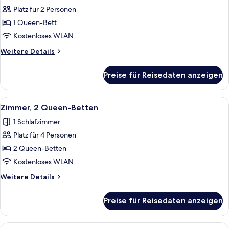
Menschen
Platz für 2 Personen
Zimmer,
(Accessible
1
1 Queen-Bett
Bathtub)
Queen-
Kostenloses WLAN
Bett
Weitere
Weitere Details
anzeigen
Details
für
Preise für Reisedaten anzeigen
Zimmer,
1
Queen-
Alle
Ein Hotelzimmer mit zwei Betten, eine
7
Bett
Zimmer, 2 Queen-Betten
Fotos
1 Schlafzimmer
für
Platz für 4 Personen
Zimmer,
2 Queen-
2 Queen-Betten
Betten
Kostenloses WLAN
anzeigen
Weitere
Weitere Details
Details
für
Preise für Reisedaten anzeigen
Zimmer,
2 Queen-
Betten
Alle
Ein Hotelzimmer mit zwei Betten, eine