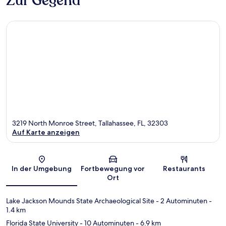
Zur Gegend
3219 North Monroe Street, Tallahassee, FL, 32303
Auf Karte anzeigen
Karte
In der Umgebung
Fortbewegung vor
Restaurants
Ort
Lake Jackson Mounds State Archaeological Site
- 2 Autominuten
-
1.4 km
Florida State University
- 10 Autominuten
- 6.9 km