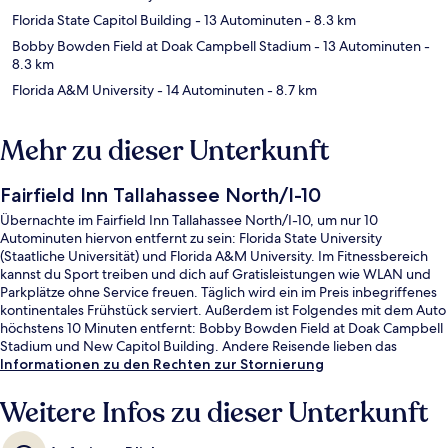
Florida State Capitol Building
- 13 Autominuten
- 8.3 km
Bobby Bowden Field at Doak Campbell Stadium
- 13 Autominuten
-
8.3 km
Florida A&M University
- 14 Autominuten
- 8.7 km
Mehr zu dieser Unterkunft
Fairfield Inn Tallahassee North/I-10
Übernachte im Fairfield Inn Tallahassee North/I-10, um nur 10
Autominuten hiervon entfernt zu sein: Florida State University
(Staatliche Universität) und Florida A&M University. Im Fitnessbereich
kannst du Sport treiben und dich auf Gratisleistungen wie WLAN und
Parkplätze ohne Service freuen. Täglich wird ein im Preis inbegriffenes
kontinentales Frühstück serviert. Außerdem ist Folgendes mit dem Auto
höchstens 10 Minuten entfernt: Bobby Bowden Field at Doak Campbell
Stadium und New Capitol Building. Andere Reisende lieben das
hilfsbereite Personal.
Informationen zu den Rechten zur Stornierung
Weitere Infos zu dieser Unterkunft