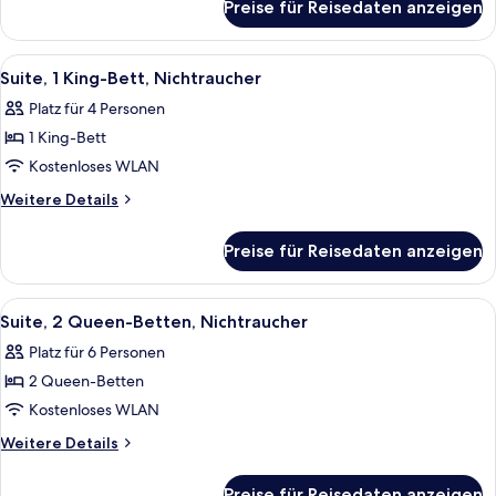
Preise für Reisedaten anzeigen
Standardzimmer,
2 Queen-
Betten
Alle
Ein Hotelzimmer mit einem Bett, einer
3
Suite, 1 King-Bett, Nichtraucher
Fotos
Platz für 4 Personen
für
1 King-Bett
Suite,
1 King-
Kostenloses WLAN
Bett,
Weitere
Weitere Details
Nichtraucher
Details
für
anzeigen
Preise für Reisedaten anzeigen
Suite,
1 King-
Bett,
Alle
Ein Hotelzimmer mit zwei Betten, ein
3
Nichtraucher
Suite, 2 Queen-Betten, Nichtraucher
Fotos
Platz für 6 Personen
für
2 Queen-Betten
Suite,
2 Queen-
Kostenloses WLAN
Betten,
Weitere
Weitere Details
Nichtraucher
Details
für
anzeigen
Preise für Reisedaten anzeigen