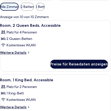
Verfügbare
Alle Zimmer
2 Betten
1 Bett
Filter
für
Anzeige von 10 von 10 Zimmern
Zimmer
Alle
Schreibtisch, schallisolierte Zimmer, 
4
Room, 2 Queen Beds, Accessible
Fotos
Platz für 4 Personen
für
2 Queen-Betten
Room,
2
Kostenloses WLAN
Queen
Weitere
Weitere Details
Beds,
Details
für
Accessible
Preise für Reisedaten anzeigen
Room,
anzeigen
2
Queen
Alle
Ein Hotelzimmer mit einem großen Bett
5
Beds,
Room, 1 King Bed, Accessible
Fotos
Accessible
Platz für 2 Personen
für
1 King-Bett
Room,
1
Kostenloses WLAN
King
Weitere
Weitere Details