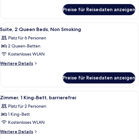
Bed,
Details
für
Accessible
Preise für Reisedaten anzeigen
Room,
anzeigen
1
King
Alle
Schreibtisch, schallisolierte Zimmer, 
4
Bed,
Suite, 2 Queen Beds, Non Smoking
Fotos
Accessible
Platz für 6 Personen
für
2 Queen-Betten
Suite,
2
Kostenloses WLAN
Queen
Weitere
Weitere Details
Beds,
Details
für
Non
Preise für Reisedaten anzeigen
Suite,
Smoking
2
anzeigen
Queen
Alle
Ein Hotelzimmer mit einem großen Bet
5
Beds,
Zimmer, 1 King-Bett, barrierefrei
Fotos
Non
Platz für 2 Personen
Smoking
für
1 King-Bett
Zimmer,
1 King-
Kostenloses WLAN
Bett,
Weitere
Weitere Details
barrierefrei
Details