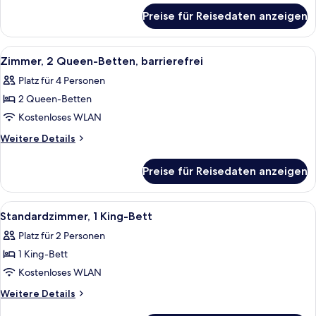
für
anzeigen
Preise für Reisedaten anzeigen
Zimmer,
1 King-
Bett,
Alle
Ein Hotelzimmer mit zwei Betten, ein
4
barrierefrei
Zimmer, 2 Queen-Betten, barrierefrei
Fotos
Platz für 4 Personen
für
2 Queen-Betten
Zimmer,
2 Queen-
Kostenloses WLAN
Betten,
Weitere
Weitere Details
barrierefrei
Details
für
anzeigen
Preise für Reisedaten anzeigen
Zimmer,
2 Queen-
Betten,
Alle
Ein Hotelzimmer mit einem großen Bet
7
barrierefrei
Standardzimmer, 1 King-Bett
Fotos
Platz für 2 Personen
für
1 King-Bett
Standardzimmer,
1 King-
Kostenloses WLAN
Bett
Weitere
Weitere Details
anzeigen
Details