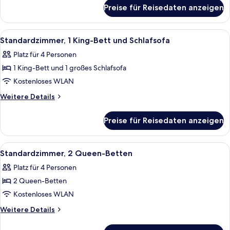
für
Preise für Reisedaten anzeigen
Standardzimmer,
1 King-
Bett
Alle
Ein Hotelzimmer mit Bett, Sofa, Nacht
5
Standardzimmer, 1 King-Bett und Schlafsofa
Fotos
Platz für 4 Personen
für
1 King-Bett und 1 großes Schlafsofa
Standardzimmer,
1 King-
Kostenloses WLAN
Bett
Weitere
Weitere Details
und
Details
für
Schlafsofa
Preise für Reisedaten anzeigen
Standardzimmer,
anzeigen
1 King-
Bett
Alle
Ein Hotelzimmer mit zwei Betten, ein
6
und
Standardzimmer, 2 Queen-Betten
Fotos
Schlafsofa
Platz für 4 Personen
für
2 Queen-Betten
Standardzimmer,
2 Queen-
Kostenloses WLAN
Betten
Weitere
Weitere Details
anzeigen
Details
für