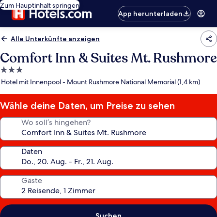
Zum Hauptinhalt springen
App herunterladen
Alle Unterkünfte anzeigen
Comfort Inn & Suites Mt. Rushmore
3.0-
Sterne-
Hotel mit Innenpool - Mount Rushmore National Memorial (1,4 km)
Unterkunft
Wähle deine Daten, um Preise zu sehen
Wo soll’s hingehen?
Daten
Gäste
Suchen