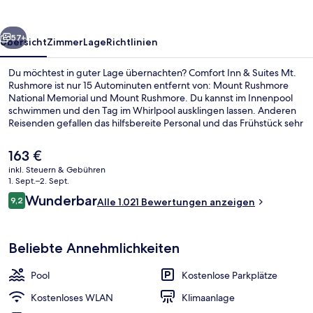
Mt.
Rushmore
rück
Weiter
57+
Übersicht
Zimmer
Lage
Richtlinien
Du möchtest in guter Lage übernachten? Comfort Inn & Suites Mt.
Rushmore ist nur 15 Autominuten entfernt von: Mount Rushmore
National Memorial und Mount Rushmore. Du kannst im Innenpool
schwimmen und den Tag im Whirlpool ausklingen lassen. Anderen
Reisenden gefallen das hilfsbereite Personal und das Frühstück sehr
gut.
Der
163 €
aktuelle
inkl. Steuern & Gebühren
Preis
1. Sept.–2. Sept.
Ausstattung der Unterkunft
beträgt
Bewertungen
Wunderbar
9,2
Alle 1.021 Bewertungen anzeigen
163 €.
9,2 von 10.
Beliebte Annehmlichkeiten
Pool
Kostenlose Parkplätze
Kostenloses WLAN
Klimaanlage