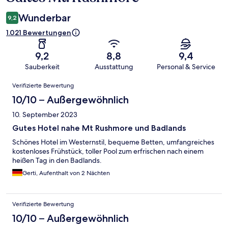
Wunderbar
9,2
1.021 Bewertungen
9,2
8,8
9,4
Sauberkeit
Ausstattung
Personal & Service
Bewertungen
Verifizierte Bewertung
10/10 – Außergewöhnlich
10. September 2023
Gutes Hotel nahe Mt Rushmore und Badlands
Schönes Hotel im Westernstil, bequeme Betten, umfangreiches
kostenloses Frühstück, toller Pool zum erfrischen nach einem
heißen Tag in den Badlands.
Gerti, Aufenthalt von 2 Nächten
Verifizierte Bewertung
10/10 – Außergewöhnlich