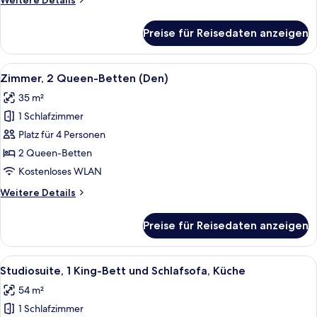
Weitere Details
Details
für
Preise für Reisedaten anzeigen
Zimmer,
1 King-
Bett
Alle
Ein Hotelzimmer mit zwei Betten, eine
4
(Den)
Zimmer, 2 Queen-Betten (Den)
Fotos
35 m²
für
1 Schlafzimmer
Zimmer,
2 Queen-
Platz für 4 Personen
Betten
2 Queen-Betten
(Den)
Kostenloses WLAN
anzeigen
Weitere
Weitere Details
Details
für
Preise für Reisedaten anzeigen
Zimmer,
2 Queen-
Betten
Alle
Ein Hotelzimmer mit Bett, Schreibtisch
6
(Den)
Studiosuite, 1 King-Bett und Schlafsofa, Küche
Fotos
54 m²
für
1 Schlafzimmer
Studiosuite,