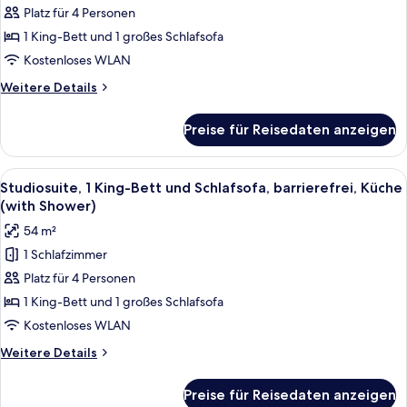
1 King-
Platz für 4 Personen
Bett
1 King-Bett und 1 großes Schlafsofa
und
Kostenloses WLAN
Schlafsofa,
Weitere
Weitere Details
Küche
Details
anzeigen
für
Preise für Reisedaten anzeigen
Studiosuite,
1 King-
Bett
Alle
Ein modernes Wohnzimmer mit einer E
9
und
Studiosuite, 1 King-Bett und Schlafsofa, barrierefrei, Küche
Fotos
Schlafsofa,
(with Shower)
Küche
für
54 m²
Studiosuite,
1 Schlafzimmer
1 King-
Platz für 4 Personen
Bett
und
1 King-Bett und 1 großes Schlafsofa
Schlafsofa,
Kostenloses WLAN
barrierefrei,
Weitere
Weitere Details
Küche
Details
(with
für
Preise für Reisedaten anzeigen
Studiosuite,