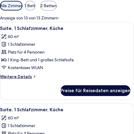
Verfügbare
Alle Zimmer
1 Bett
2 Betten
Filter
für
Anzeige von 13 von 13 Zimmern
Zimmer
Alle
Ein Hotelzimmer mit einer Couch, Sess
7
Suite, 1 Schlafzimmer, Küche
Fotos
60 m²
für
1 Schlafzimmer
Suite,
1
Platz für 4 Personen
Schlafzimmer,
1 King-Bett und 1 großes Schlafsofa
Küche
Kostenloses WLAN
anzeigen
Weitere
Weitere Details
Details
für
Preise für Reisedaten anzeigen
Suite,
1
Schlafzimmer,
Alle
Ein Hotelzimmer mit Bett, einer Couch,
9
Küche
Suite, 1 Schlafzimmer, Küche
Fotos
60 m²
für
1 Schlafzimmer
Suite,
1
Platz für 4 Personen