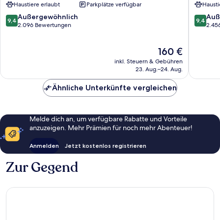
Haustiere erlaubt
Parkplätze verfügbar
Hausti
Downtown
Channel
Tampa
District
9.4
9.4
Außergewöhnlich
Auß
9,4
9,4
Downto
von
von
2.096 Bewertungen
2.45
Tampa
10,
10,
Außergewöhnlich,
Außerge
Der
160 €
2.096
2.456
Preis
Bewertungen
Bewert
inkl. Steuern & Gebühren
beträgt
23. Aug.–24. Aug.
160 €
Ähnliche Unterkünfte vergleichen
Melde dich an, um verfügbare Rabatte und Vorteile
anzuzeigen. Mehr Prämien für noch mehr Abenteuer!
Anmelden
Jetzt kostenlos registrieren
Zur Gegend