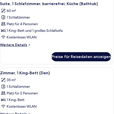
Alle
Ein Hotelzimmer mit Bett, einer Couch,
7
barrierefrei,
Suite, 1 Schlafzimmer, barrierefrei, Küche (Bathtub)
Fotos
Küche
60 m²
(With
für
Shower)
1 Schlafzimmer
Suite,
1
Platz für 4 Personen
Schlafzimmer,
1 King-Bett und 1 großes Schlafsofa
barrierefrei,
Kostenloses WLAN
Küche
Weitere
Weitere Details
(Bathtub)
Details
anzeigen
für
Preise für Reisedaten anzeigen
Suite,
1
Schlafzimmer,
Alle
Ein Hotelzimmer mit einem großen Bett
4
barrierefrei,
Zimmer, 1 King-Bett (Den)
Fotos
Küche
35 m²
(Bathtub)
für
1 Schlafzimmer
Zimmer,
1 King-
Platz für 2 Personen
Bett
1 King-Bett
(Den)
Kostenloses WLAN
anzeigen
Weitere