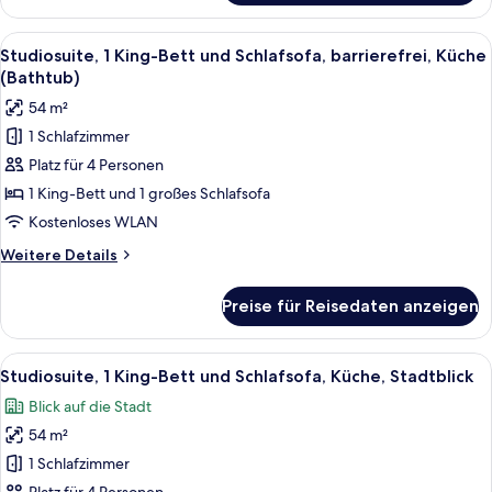
Shower)
1 King-
anzeigen
Bett
Alle
Ein modernes Hotelzimmer mit großem 
7
und
Studiosuite, 1 King-Bett und Schlafsofa, barrierefrei, Küche
Fotos
Schlafsofa,
(Bathtub)
barrierefrei,
für
54 m²
Küche
Studiosuite,
(with
1 Schlafzimmer
1 King-
Shower)
Platz für 4 Personen
Bett
und
1 King-Bett und 1 großes Schlafsofa
Schlafsofa,
Kostenloses WLAN
barrierefrei,
Weitere
Weitere Details
Küche
Details
(Bathtub)
für
Preise für Reisedaten anzeigen
Studiosuite,
anzeigen
1 King-
Bett
Alle
Ein Hotelzimmer mit Sofa, Sessel, Schr
8
und
Studiosuite, 1 King-Bett und Schlafsofa, Küche, Stadtblick
Fotos
Schlafsofa,
Blick auf die Stadt
barrierefrei,
für
Küche
54 m²
Studiosuite,
(Bathtub)
1 King-
1 Schlafzimmer
Bett