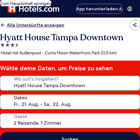
Zum Hauptinhalt springen
App herunterladen
Alle Unterkünfte anzeigen
Hyatt House Tampa Downtown
3.5-
Sterne-
Hotel mit Außenpool - Curtis Hixon Waterfront Park (0,5 km)
Unterkunft
Wähle deine Daten, um Preise zu sehen
Wo soll’s hingehen?
Daten
Gäste
Suchen