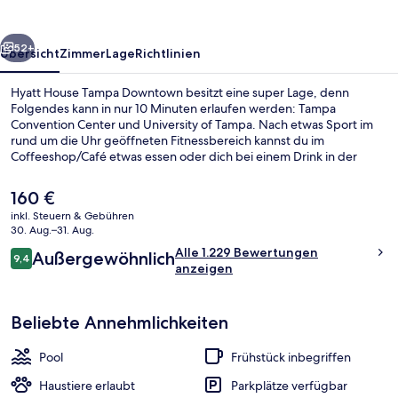
rück
Weiter
52+
Übersicht
Zimmer
Lage
Richtlinien
Hyatt House Tampa Downtown besitzt eine super Lage, denn
Folgendes kann in nur 10 Minuten erlaufen werden: Tampa
Convention Center und University of Tampa. Nach etwas Sport im
rund um die Uhr geöffneten Fitnessbereich kannst du im
Coffeeshop/Café etwas essen oder dich bei einem Drink in der
Bar/Lounge entspannen. Weitere Highlights sind ein Außenpool
und eine Snackbar. Anderen Reisenden gefallen das hilfsbereite
Der
160 €
Personal und das Frühstück sehr gut.
aktuelle
inkl. Steuern & Gebühren
Preis
30. Aug.–31. Aug.
Außenbereich
beträgt
Bewertungen
Alle 1.229 Bewertungen
Außergewöhnlich
160 €.
9,4
9,4 von 10.
anzeigen
Beliebte Annehmlichkeiten
Pool
Frühstück inbegriffen
Haustiere erlaubt
Parkplätze verfügbar