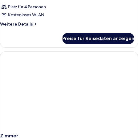
Platz für 4 Personen
Kostenloses WLAN
Weitere
Weitere Details
Details
für
Preise für Reisedaten anzeigen
Zimmer
Zimmer