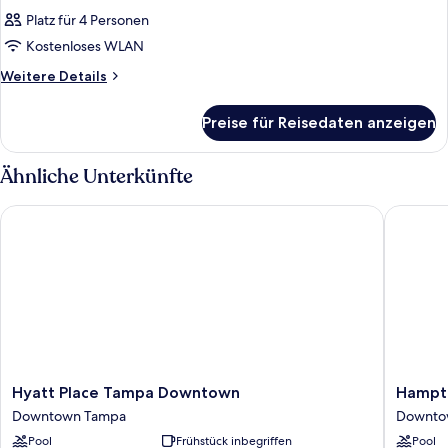
Platz für 4 Personen
Kostenloses WLAN
Weitere
Weitere Details
Details
für
Preise für Reisedaten anzeigen
Zimmer
Ähnliche Unterkünfte
Hyatt Place Tampa Downtown
Hampton
Hyatt
Hampto
Hyatt Place Tampa Downtown
Hampto
Place
Inn
Downtown Tampa
Downto
Tampa
Tampa
Pool
Frühstück inbegriffen
Pool
Downtown
Downto