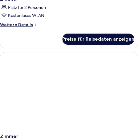
Platz für 2 Personen
Kostenloses WLAN
Weitere
Weitere Details
Details
für
Preise für Reisedaten anzeigen
Zimmer
Zimmer