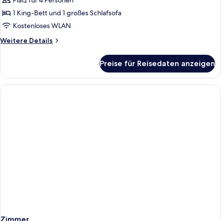
Platz für 4 Personen
und
1 King-Bett und 1 großes Schlafsofa
Schlafsofa,
Kostenloses WLAN
Küche,
Weitere
Weitere Details
Stadtblick
Details
anzeigen
für
Preise für Reisedaten anzeigen
Studiosuite,
1 King-
Bett
und
Schlafsofa,
Küche,
Stadtblick
Zimmer