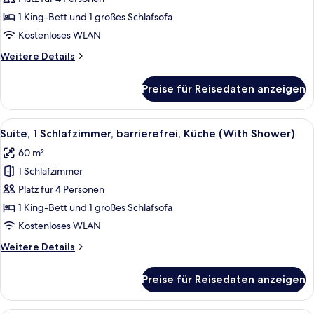
Schlafzimmer,
1 King-Bett und 1 großes Schlafsofa
Küche
Kostenloses WLAN
anzeigen
Weitere
Weitere Details
Details
für
Preise für Reisedaten anzeigen
Suite,
1
Schlafzimmer,
Alle
Ein modernes Wohnzimmer mit einem gr
8
Küche
Suite, 1 Schlafzimmer, barrierefrei, Küche (With Shower)
Fotos
60 m²
für
1 Schlafzimmer
Suite,
1
Platz für 4 Personen
Schlafzimmer,
1 King-Bett und 1 großes Schlafsofa
barrierefrei,
Kostenloses WLAN
Küche
Weitere
Weitere Details
(With
Details
Shower)
für
Preise für Reisedaten anzeigen
Suite,
anzeigen
1
Schlafzimmer,