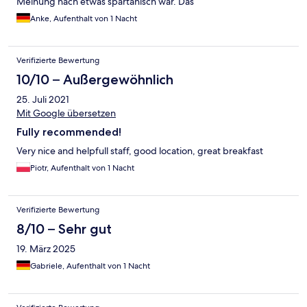
Meinung nach etwas spartanisch war. Das
Preisleistungsverhältnis fanden wir völlig ok und würden 8 von
Anke, Aufenthalt von 1 Nacht
10 Punkten vergeben
Verifizierte Bewertung
10/10 – Außergewöhnlich
25. Juli 2021
Mit Google übersetzen
Fully recommended!
Very nice and helpfull staff, good location, great breakfast
Piotr, Aufenthalt von 1 Nacht
Verifizierte Bewertung
8/10 – Sehr gut
19. März 2025
Gabriele, Aufenthalt von 1 Nacht