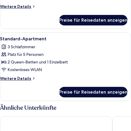
Weitere
Weitere Details
Details
für
Preise für Reisedaten anzeigen
Standard-
Apartment
Alle
Ein modernes Schlafzimmer mit zwei B
6
Standard-Apartment
Fotos
3 Schlafzimmer
für
Platz für 5 Personen
Standard-
Apartment
2 Queen-Betten und 1 Einzelbett
anzeigen
Kostenloses WLAN
Weitere
Weitere Details
Details
für
Preise für Reisedaten anzeigen
Standard-
Apartment
Ähnliche Unterkünfte
Bernsteinsucher
Landgast