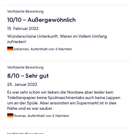
nahmen es mit Humor und genossen unseren Aufenthalt. Hier
und da ein bisschen staubig aber ok.
Verifizierte Bewertung
10/10 – Außergewöhnlich
15. Februar 2022
Wünderschöne Unterkunft. Waren im Vollem Umfang
zufrieden!
Johannes, Aufenthalt von 3 Nächten
Verifizierte Bewertung
8/10 – Sehr gut
25. Januar 2022
Es war sehr schön wir lieben die Nordsee aber leider kein
Toilettenpapier keine Spülmaschinentabs auch keine Lappen
um an der Spüle. Aber ansonsten ein Supermarkt ist in dee
Nähe und es war sauber .
Thomas, Aufenthalt von 2 Nächten