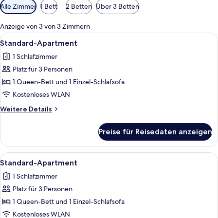
Verfügbare
Alle Zimmer
1 Bett
2 Betten
Über 3 Betten
Filter
für
Anzeige von 3 von 3 Zimmern
Zimmer
Alle
Ein modernes Schlafzimmer mit zwei B
6
Standard-Apartment
Fotos
1 Schlafzimmer
für
Platz für 3 Personen
Standard-
Apartment
1 Queen-Bett und 1 Einzel-Schlafsofa
anzeigen
Kostenloses WLAN
Weitere
Weitere Details
Details
für
Preise für Reisedaten anzeigen
Standard-
Apartment
Alle
Ein modernes Schlafzimmer mit zwei B
5
Standard-Apartment
Fotos
1 Schlafzimmer
für
Platz für 3 Personen
Standard-
Apartment
1 Queen-Bett und 1 Einzel-Schlafsofa
anzeigen
Kostenloses WLAN