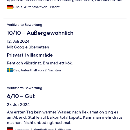
reisen das Haus ab. Auch wenn es nur eine Übernachtung war,
Gisela, Aufenthalt von 1 Nacht
würden wir nicht mehr dahin fahren.
Verifizierte Bewertung
10/10 – Außergewöhnlich
12. Juli 2024
Mit Google übersetzen
Prisvärt i villaområde
Rent och välordnat. Bra med ett kök.
Klas, Aufenthalt von 2 Nächten
Verifizierte Bewertung
6/10 – Gut
27. Juli 2024
Am ersten Tag kein warmes Wasser, nach Reklamation ging es
am Abend. Stühle auf Balkon total kaputt. Kann man mehr draus
machen. Nicht unbedingt nochmal.
Jeannette, Aufenthalt von 3 Nächten