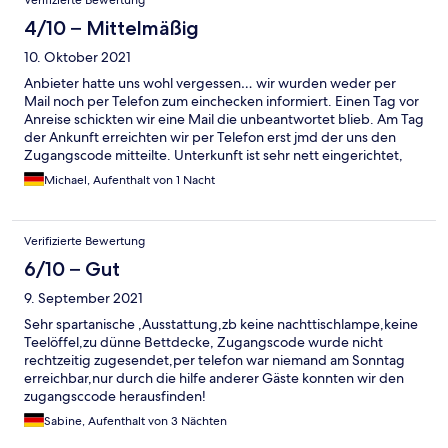
Verifizierte Bewertung
4/10 – Mittelmäßig
10. Oktober 2021
Anbieter hatte uns wohl vergessen… wir wurden weder per
Mail noch per Telefon zum einchecken informiert. Einen Tag vor
Anreise schickten wir eine Mail die unbeantwortet blieb. Am Tag
der Ankunft erreichten wir per Telefon erst jmd der uns den
Zugangscode mitteilte. Unterkunft ist sehr nett eingerichtet,
aber stellenweise doch schmutzig (Spinnweben im
Michael, Aufenthalt von 1 Nacht
Treppenhaus, Krümmel auf dem Sofa, Fließen im Bad sehr
staubig) Unterkunft war sehr geräumig, alles schön ruhig. Bad
wurde wohl vor kurzem erst erneuert ( daher wohl auch der
Verifizierte Bewertung
feine Staub auf den Fließen)
6/10 – Gut
9. September 2021
Sehr spartanische ,Ausstattung,zb keine nachttischlampe,keine
Teelöffel,zu dünne Bettdecke, Zugangscode wurde nicht
rechtzeitig zugesendet,per telefon war niemand am Sonntag
erreichbar,nur durch die hilfe anderer Gäste konnten wir den
zugangsccode herausfinden!
Sabine, Aufenthalt von 3 Nächten