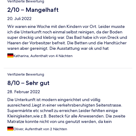
Verifizierte Bewertung
2/10 – Mangelhaft
20. Juli 2022
Wir waren eine Woche mit den Kindern vor Ort. Leider musste
ich die Unterkunft noch einmal selbst reinigen, da der Boden
super dreckig und klebrig war. Das Bad habe ich von Dreck und
Haaren der Vorbesitzer befreit. Die Betten und die Handtücher
waren aber gereinigt. Die Ausstattung war ok und hat
ausgereicht. Es gab aber keinerlei Möglichkeiten vernünftig mal
Katharina, Aufenthalt von 4 Nächten
Nudeln zu kochen da Deckel und Töpfe nicht zusammen
passten. Es gab weder Tiefe noch große Teller. Das Besteck in
der Schublade war schmutzig und für grade 2 Personen
Verifizierte Bewertung
ausreichend. (Wir hatten eine Wohnung geeignet für 5
Personen) Bei Abreise haben wir gesehen, was so an Putzmitteln
8/10 – Sehr gut
verwendet wird und hat für mich nichts mit Hygiene oder
28. Februar 2022
COVID-19 Richtlinien zu tun, ich denke Glasreiniger ist hier nicht
ausreichend. Auf Nachfrage bei der Reinigungskraft konnte sie
Die Unterkunft ist modern eingerichtet und völlig
mir nicht einmal einen Eimer zur Verfügung stellen. Die Lage der
ausreichend.Liegt in einer verkehrsberuhigten Seitenstrasse.
Wohnung war okay für uns, immer wieder Norddeich aber hier
Supermärkte etc schnell zu erreichen.Leider fehlten einige
NICHT mehr. Wir sind insgesamt sehr unzufrieden gewesen.
Kleinigkeiten,wie z.B. Besteck für alle Anwesenden. Die zweite
Matratze konnte nicht von uns genutzt werden, da kein
Bettlaken vorhanden war. Also schlief unsere kleine Tochter mit
Oliver, Aufenthalt von 2 Nächten
bei uns im Bett.Alles in allem aber nichts dramatisches. Wir