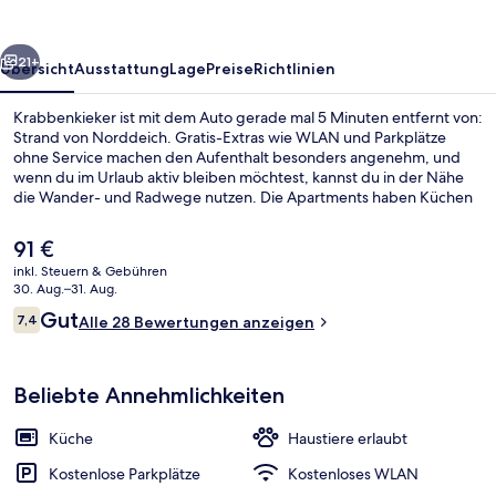
rück
Weiter
21+
Übersicht
Ausstattung
Lage
Preise
Richtlinien
Krabbenkieker ist mit dem Auto gerade mal 5 Minuten entfernt von:
Strand von Norddeich. Gratis-Extras wie WLAN und Parkplätze
ohne Service machen den Aufenthalt besonders angenehm, und
wenn du im Urlaub aktiv bleiben möchtest, kannst du in der Nähe
die Wander- und Radwege nutzen. Die Apartments haben Küchen
und bieten Flachbildfernseher.
Der
91 €
aktuelle
inkl. Steuern & Gebühren
Preis
30. Aug.–31. Aug.
Kostenloses WLAN
beträgt
Bewertungen
Gut
7,4
Alle 28 Bewertungen anzeigen
91 €.
7,4 von 10.
Beliebte Annehmlichkeiten
Küche
Haustiere erlaubt
Kostenlose Parkplätze
Kostenloses WLAN