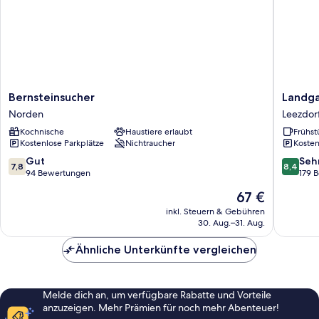
Bernsteinsucher
Landgas
Bernsteinsucher
Landga
Norden
Leezdor
Norden
Leezdor
Hof
Kochnische
Haustiere erlaubt
Frühst
Leezdor
Kostenlose Parkplätze
Nichtraucher
Kosten
7.8
8.4
Gut
Seh
7,8
8,4
von
von
94 Bewertungen
179 
10,
10,
Der
67 €
Gut,
Sehr
Preis
94
gut,
inkl. Steuern & Gebühren
beträgt
30. Aug.–31. Aug.
Bewertungen
179
67 €
Bewert
Ähnliche Unterkünfte vergleichen
Melde dich an, um verfügbare Rabatte und Vorteile
anzuzeigen. Mehr Prämien für noch mehr Abenteuer!