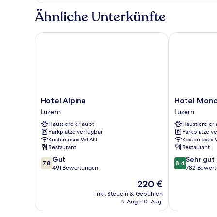
Ähnliche Unterkünfte
Hotel Alpina
Hotel Monop
Hotel
Hotel
Hotel Alpina
Hotel Mono
Alpina
Monopol
Luzern
Luzern
Luzern
Luzern
Haustiere erlaubt
Haustiere erl
Parkplätze verfügbar
Parkplätze v
Kostenloses WLAN
Kostenloses
Restaurant
Restaurant
7.8
8.4
Gut
Sehr gut
7,8
8,4
von
von
491 Bewertungen
782 Bewer
10,
10,
Der
220 €
Gut,
Sehr
Preis
491
gut,
inkl. Steuern & Gebühren
beträgt
9. Aug.–10. Aug.
Bewertungen
782
220 €
Bewertungen