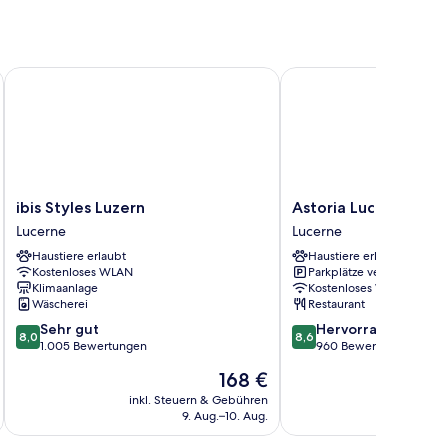
ibis Styles Luzern
Astoria Lucerne
ibis
Astoria
ibis Styles Luzern
Astoria Lucerne
Styles
Lucerne
Lucerne
Lucerne
Luzern
Lucerne
Haustiere erlaubt
Haustiere erlaubt
Lucerne
Kostenloses WLAN
Parkplätze verfügbar
Klimaanlage
Kostenloses WLAN
Wäscherei
Restaurant
8.0
8.6
Sehr gut
Hervorragend
8,0
8,6
von
von
1.005 Bewertungen
960 Bewertungen
10,
10,
Der
168 €
Sehr
Hervorragend,
Preis
gut,
960
inkl. Steuern & Gebühren
inkl. S
beträgt
9. Aug.–10. Aug.
1.005
Bewertungen
168 €
Bewertungen