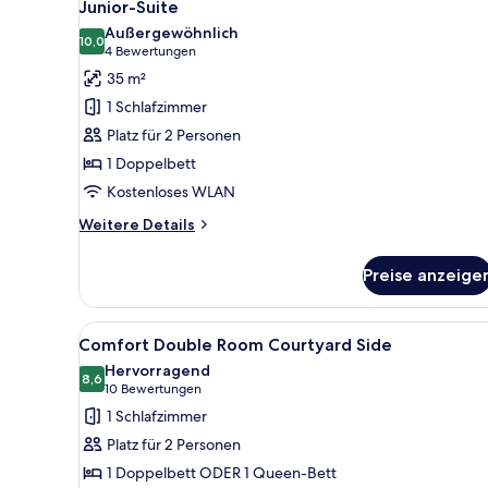
10
Junior-Suite
Fotos
Außergewöhnlich
für
10,0
10,0 von 10
(4
4 Bewertungen
Junior-
Bewertungen)
35 m²
Suite
1 Schlafzimmer
anzeigen
Platz für 2 Personen
1 Doppelbett
Kostenloses WLAN
Weitere
Weitere Details
Details
für
Preise anzeige
Junior-
Suite
Alle
Ein modernes Schlafzimmer mit
9
Comfort Double Room Courtyard Side
Fotos
Hervorragend
für
8,6
8,6 von 10
(10
10 Bewertungen
Comfort
Bewertungen)
1 Schlafzimmer
Double
Platz für 2 Personen
Room
1 Doppelbett ODER 1 Queen-Bett
Courtyard