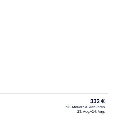
Unterkunft)
Innenbereich
Der
332 €
aktuelle
inkl. Steuern & Gebühren
Preis
23. Aug.–24. Aug.
h
Zimmersafe, Schreibtisch, kostenlos
beträgt
332 €.