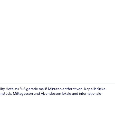
Bar (in der 
lity Hotel zu Fuß gerade mal 5 Minuten entfernt von: Kapellbrücke.
rühstück, Mittagessen und Abendessen lokale und internationale
Innenbereic