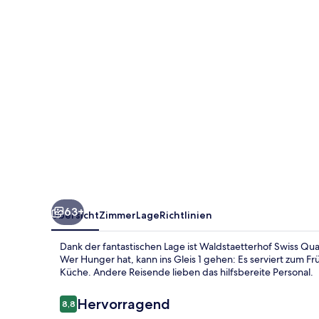
63+
Übersicht
Zimmer
Lage
Richtlinien
Dank der fantastischen Lage ist Waldstaetterhof Swiss Qua
Wer Hunger hat, kann ins Gleis 1 gehen: Es serviert zum F
Küche. Andere Reisende lieben das hilfsbereite Personal.
Bewertungen
Hervorragend
8,8
8,8 von 10.