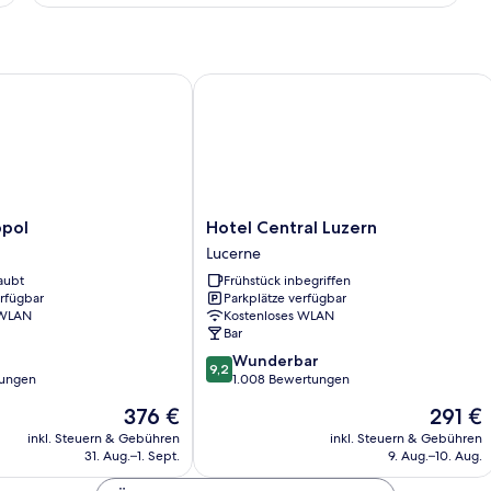
Zimmer
ol
Hotel Central Luzern
Hotel
pol
Hotel Central Luzern
Central
Lucerne
Luzern
aubt
Frühstück inbegriffen
Lucerne
erfügbar
Parkplätze verfügbar
 WLAN
Kostenloses WLAN
Bar
9.2
Wunderbar
9,2
von
tungen
1.008 Bewertungen
10,
Der
Der
376 €
291 €
Wunderbar,
Preis
Preis
1.008
inkl. Steuern & Gebühren
inkl. Steuern & Gebühren
beträgt
beträgt
31. Aug.–1. Sept.
9. Aug.–10. Aug.
Bewertungen
376 €
291 €