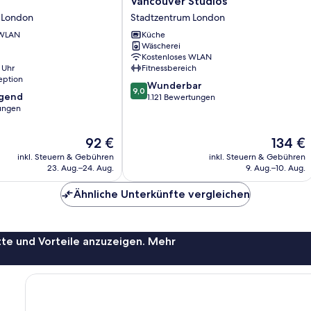
l
Vancouver Studios
Studios
 London
Stadtzentrum London
Stadtzentrum
 WLAN
Küche
London
Wäscherei
Kostenloses WLAN
 Uhr
Fitnessbereich
eption
9.0
Wunderbar
9,0
agend
von
1.121 Bewertungen
ungen
10,
Wunderbar,
,
1.121
Der
Der
92 €
134 €
Bewertungen
Preis
Preis
inkl. Steuern & Gebühren
inkl. Steuern & Gebühren
beträgt
beträgt
23. Aug.–24. Aug.
9. Aug.–10. Aug.
92 €
134 €
Ähnliche Unterkünfte vergleichen
te und Vorteile anzuzeigen. Mehr