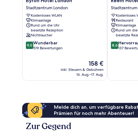
Byron Hotel London
Reem Hote
Hotel
Hotel
Stadtzentrum London
Stadtzentrum
London
Stadtzentrum
Kostenloses WLAN
Kostenloses
Stadtzentrum
London
Klimaanlage
Restaurant
London
Rund um die Uhr
Klimaanlage
besetzte Rezeption
Rund um die
Nichtraucher
besetzte Rez
9.0
8.6
Wunderbar
Hervorr
9,0
8,6
von
von
519 Bewertungen
137 Bewert
10,
10,
Wunderbar,
Hervorragend
Der
158 €
519
137
Preis
inkl. Steuern & Gebühren
Bewertungen
Bewertungen
beträgt
16. Aug.–17. Aug.
158 €
Melde dich an, um verfügbare Rabat
Prämien für noch mehr Abenteuer!
Zur Gegend