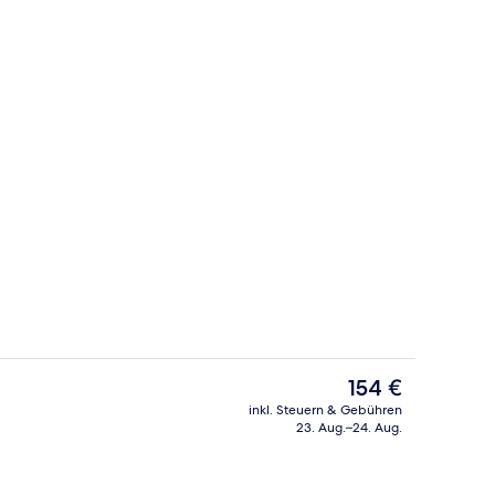
ch
Innenbereich
Der
154 €
aktuelle
inkl. Steuern & Gebühren
Preis
23. Aug.–24. Aug.
 Bettwaren, Zimmersafe, Verdunkelungsvorhänge
Hochwertige Bettwaren, Zimmersafe
beträgt
154 €.