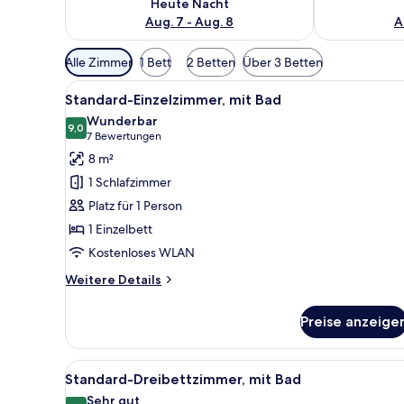
Heute Nacht
Aug. 7 - Aug. 8
A
Verfügbare
Alle Zimmer
1 Bett
2 Betten
Über 3 Betten
Filter
Alle
Ein Hotelzimmer mit Bett, Nac
für
13
Standard-Einzelzimmer, mit Bad
Fotos
Zimmer
Wunderbar
für
9,0
9,0 von 10
(7
7 Bewertungen
Standard-
Bewertungen)
8 m²
Einzelzimmer,
1 Schlafzimmer
mit
Platz für 1 Person
Bad
1 Einzelbett
anzeigen
Kostenloses WLAN
Weitere
Weitere Details
Details
für
Preise anzeige
Standard-
Einzelzimmer,
mit
Alle
Ein Hotelzimmer mit Bett, Schr
19
Bad
Standard-Dreibettzimmer, mit Bad
Fotos
Sehr gut