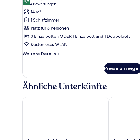
für
8,0
8,0 von 10
(4
4 Bewertungen
Standard-
Bewertungen)
14 m²
Dreibettzimmer,
1 Schlafzimmer
mit
Platz für 3 Personen
Bad
3 Einzelbetten ODER 1 Einzelbett und 1 Doppelbett
anzeigen
Kostenloses WLAN
Weitere
Weitere Details
Details
für
Preise anzeige
Standard-
Dreibettzimmer,
mit
Ähnliche Unterkünfte
Bad
Byron Hotel London
Reem Hotel
Byron
Reem