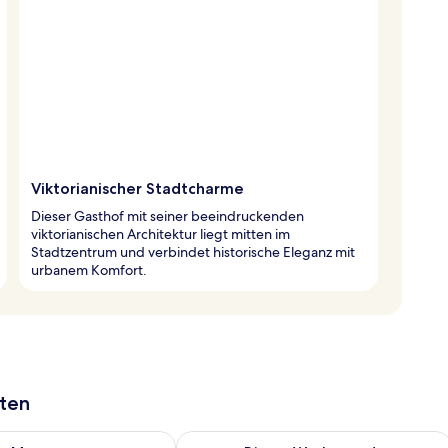
Viktorianischer Stadtcharme
Dieser Gasthof mit seiner beeindruckenden
viktorianischen Architektur liegt mitten im
Stadtzentrum und verbindet historische Eleganz mit
urbanem Komfort.
aten
 - Aug. 8.
 Verfügbarkeit für morgen, Aug. 8 - Aug. 9.
Überprüfe die Verfügbarkeit für dies