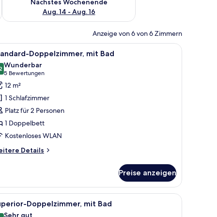
Nächstes Wochenende
Aug. 14 - Aug. 16
Anzeige von 6 von 6 Zimmern
em Holzkopfende, einem Fenster mit Vorhängen, einem Nachttisch mit Lampe
le
Ein Hotelzimmer mit einem hölzernen Kopftei
21
tandard-Doppelzimmer, mit Bad
otos
Wunderbar
ür
2
9,2 von 10
(5
5 Bewertungen
tandard-
Bewertungen)
12 m²
oppelzimmer,
1 Schlafzimmer
it
Platz für 2 Personen
ad
1 Doppelbett
nzeigen
Kostenloses WLAN
itere
itere Details
tails
r
Preise anzeigen
andard-
ppelzimmer,
t
Sofa, einem runden Tisch, einem gelben Hocker, einem Schreibtisch mit L
le
Ein Hotelzimmer mit einem großen Bett, zwei N
12
ad
uperior-Doppelzimmer, mit Bad
otos
Sehr gut