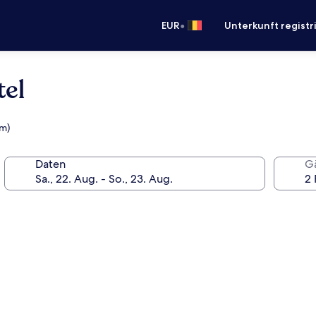
•
EUR
Unterkunft registr
tel
km)
Daten
G