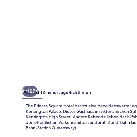
127+
Übersicht
Zimmer
Lage
Richtlinien
The Princes Square Hotel besitzt eine beneidenswerte La
Kensington Palace. Dieses Gasthaus im viktorianischen Sti
Kensington High Street. Andere Reisende lieben das hilfsb
den öffentlichen Verkehrsmitteln entfernt: Zur U-Bahn lä
Bahn-Station Queensway).