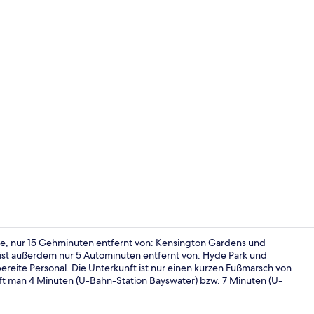
Außenberei
ge, nur 15 Gehminuten entfernt von: Kensington Gardens und
l ist außerdem nur 5 Autominuten entfernt von: Hyde Park und
ereite Personal. Die Unterkunft ist nur einen kurzen Fußmarsch von
Hochwertige
uft man 4 Minuten (U-Bahn-Station Bayswater) bzw. 7 Minuten (U-