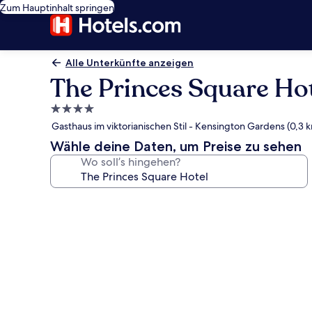
Zum Hauptinhalt springen
Alle Unterkünfte anzeigen
The Princes Square Ho
4.0-
Sterne-
Gasthaus im viktorianischen Stil - Kensington Gardens (0,3 
Unterkunft
Wähle deine Daten, um Preise zu sehen
Wo soll’s hingehen?
Fotogalerie
von
The
Princes
Square
Hotel