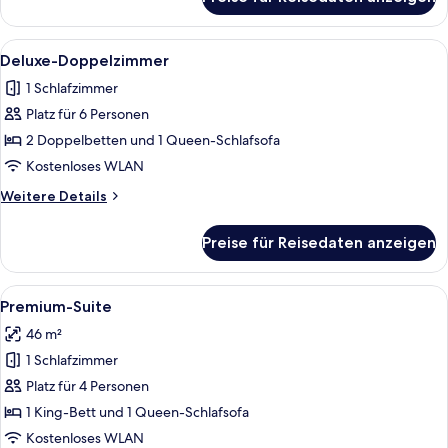
Deluxe-
Doppelzimmer,
Meerblick
Alle
Ein Hotelzimmer mit zwei Betten, eine
6
Deluxe-Doppelzimmer
Fotos
1 Schlafzimmer
für
Platz für 6 Personen
Deluxe-
Doppelzimmer
2 Doppelbetten und 1 Queen-Schlafsofa
anzeigen
Kostenloses WLAN
Weitere
Weitere Details
Details
für
Preise für Reisedaten anzeigen
Deluxe-
Doppelzimmer
Alle
Ein modernes Hotelzimmer mit einem g
7
Premium-Suite
Fotos
46 m²
für
1 Schlafzimmer
Premium-
Suite
Platz für 4 Personen
anzeigen
1 King-Bett und 1 Queen-Schlafsofa
Kostenloses WLAN