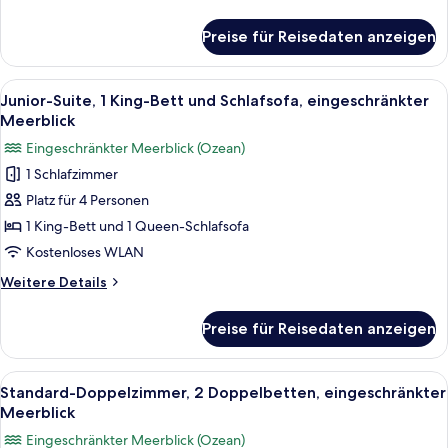
anzeigen
Details
für
Preise für Reisedaten anzeigen
Standardzimmer,
1 King-
Bett,
Alle
Ein modernes Hotelzimmer mit einem g
8
eingeschränkter
Junior-Suite, 1 King-Bett und Schlafsofa, eingeschränkter
Fotos
Meerblick
Meerblick
für
Eingeschränkter Meerblick (Ozean)
Junior-
1 Schlafzimmer
Suite,
Platz für 4 Personen
1 King-
Bett
1 King-Bett und 1 Queen-Schlafsofa
und
Kostenloses WLAN
Schlafsofa,
Weitere
Weitere Details
eingeschränkter
Details
Meerblick
für
Preise für Reisedaten anzeigen
Junior-
anzeigen
Suite,
1 King-
Alle
Ein Balkon mit Pool, Liegestühlen und 
5
Bett
Standard-Doppelzimmer, 2 Doppelbetten, eingeschränkter
Fotos
und
Meerblick
Schlafsofa,
für
Eingeschränkter Meerblick (Ozean)
eingeschränkter