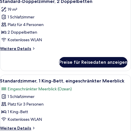
4
Standard-Doppelzimmer, 2 Doppelbetten
Fotos
19 m²
für
1 Schlafzimmer
Standard-
Doppelzimmer,
Platz für 4 Personen
2 Doppelbetten
2 Doppelbetten
anzeigen
Kostenloses WLAN
Weitere
Weitere Details
Details
für
Preise für Reisedaten anzeigen
Standard-
Doppelzimmer,
2 Doppelbetten
Alle
Ein Hotelbalkon mit Pool, Palmen und 
5
Standardzimmer, 1 King-Bett, eingeschränkter Meerblick
Fotos
Eingeschränkter Meerblick (Ozean)
für
1 Schlafzimmer
Standardzimmer,
1 King-
Platz für 3 Personen
Bett,
1 King-Bett
eingeschränkter
Kostenloses WLAN
Meerblick
Weitere
Weitere Details