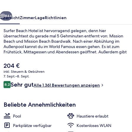
rück
Weiter
84+
Übersicht
Zimmer
Lage
Richtlinien
Surfer Beach Hotel ist hervorragend gelegen, denn hier
übernachtest du gerade mal 5 Gehminuten entfernt von: Mission
Beach und Mission Beach Boardwalk. Nach einer Abkühlung im
Außenpool kannst du im World Famous essen gehen. Es ist zum
Frühstück, Mittagessen und Abendessen geöffnet. Außerdem gibt
es eine Loungebar and eine Terrasse. Andere Reisende lieben das
hilfsbereite Personal und die Lage in Strandnähe.
Der
204 €
aktuelle
inkl. Steuern & Gebühren
Preis
7. Sept.–8. Sept.
Angeln
beträgt
Bewertungen
Sehr gut
8,2
Alle 1.361 Bewertungen anzeigen
204 €.
8,2 von 10.
Beliebte Annehmlichkeiten
Pool
Haustiere erlaubt
Parkplätze verfügbar
Kostenloses WLAN