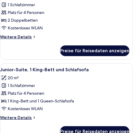
Doppelzimmer,
1 Schlafzimmer
2 Doppelbetten,
Platz für 4 Personen
Meerblick
2 Doppelbetten
anzeigen
Kostenloses WLAN
Weitere
Weitere Details
Details
für
Preise für Reisedaten anzeigen
Standard-
Doppelzimmer,
2 Doppelbetten,
Alle
Ein Hotelzimmer mit einem großen Bet
5
Meerblick
Junior-Suite, 1 King-Bett und Schlafsofa
Fotos
20 m²
für
1 Schlafzimmer
Junior-
Suite,
Platz für 4 Personen
1 King-
1 King-Bett und 1 Queen-Schlafsofa
Bett
Kostenloses WLAN
und
Weitere
Weitere Details
Schlafsofa
Details
anzeigen
für
Preise für Reisedaten anzeigen