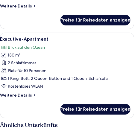
Weitere
Weitere Details
Details
für
Preise für Reisedaten anzeigen
Premium-
Suite
Alle
Ein Balkon mit künstlichem Rasen, ein
7
Executive-Apartment
Fotos
Blick auf den Ozean
für
130 m²
Executive-
Apartment
2 Schlafzimmer
anzeigen
Platz für 10 Personen
1 King-Bett, 2 Queen-Betten und 1 Queen-Schlafsofa
Kostenloses WLAN
Weitere
Weitere Details
Details
für
Preise für Reisedaten anzeigen
Executive-
Apartment
Ähnliche Unterkünfte