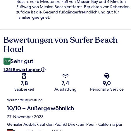
Beach, nur 6 Minuten zu Fuß von Mission Bay und 4 Minuten
Fußweg von Mission Beach entfernt. Berichten von Reisenden
zufolge ist die Gegend fußgängerfreundlich und gut für
Familien geeignet.
Bewertungen von Surfer Beach
Bewertungen
Hotel
Sehr gut
8,2
1.361 Bewertungen
7,8
7,4
9,0
Sauberkeit
Ausstattung
Personal & Service
Bewertungen
Verifizierte Bewertung
10/10 – Außergewöhnlich
27. November 2023
Genialer Ausblick auf den Pazifik! Direkt am Peer - California pur