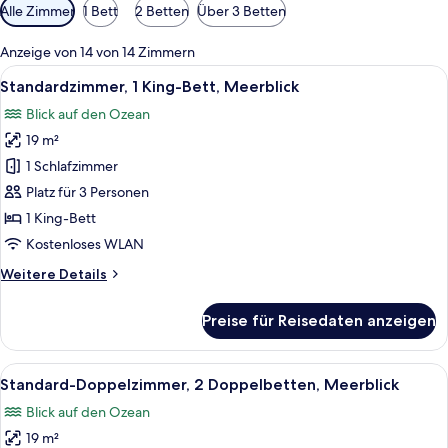
Verfügbare
Alle Zimmer
1 Bett
2 Betten
Über 3 Betten
Filter
für
Anzeige von 14 von 14 Zimmern
Zimmer
Alle
Ein Balkon mit Blick auf Pool und Stra
7
Standardzimmer, 1 King-Bett, Meerblick
Fotos
Blick auf den Ozean
für
19 m²
Standardzimmer,
1 King-
1 Schlafzimmer
Bett,
Platz für 3 Personen
Meerblick
1 King-Bett
anzeigen
Kostenloses WLAN
Weitere
Weitere Details
Details
für
Preise für Reisedaten anzeigen
Standardzimmer,
1 King-
Bett,
Alle
Ein Balkon mit Blick auf einen Strand
7
Meerblick
Standard-Doppelzimmer, 2 Doppelbetten, Meerblick
Fotos
Blick auf den Ozean
für
19 m²
Standard-