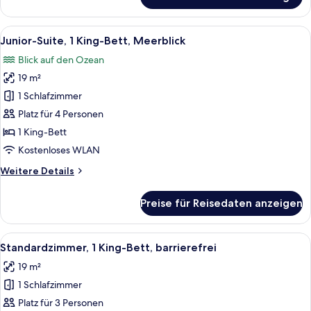
Junior-
Suite,
1 King-
Alle
Blick auf einen Strand vom Balkon mit
8
Bett
Junior-Suite, 1 King-Bett, Meerblick
Fotos
und
Blick auf den Ozean
Schlafsofa
für
19 m²
Junior-
Suite,
1 Schlafzimmer
1 King-
Platz für 4 Personen
Bett,
1 King-Bett
Meerblick
Kostenloses WLAN
anzeigen
Weitere
Weitere Details
Details
für
Preise für Reisedaten anzeigen
Junior-
Suite,
1 King-
Alle
Ein Hotelzimmer mit Bett, Schreibtisc
5
Bett,
Standardzimmer, 1 King-Bett, barrierefrei
Fotos
Meerblick
19 m²
für
1 Schlafzimmer
Standardzimmer,
1 King-
Platz für 3 Personen