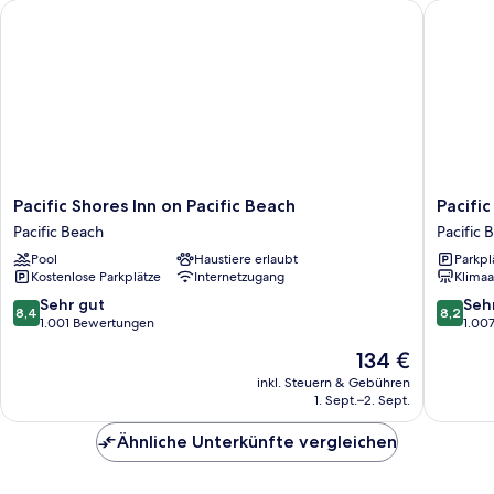
Pacific Shores Inn on Pacific Beach
Pacific V
Pacific
Pacific
Pacific Shores Inn on Pacific Beach
Pacific
Shores
View
Pacific Beach
Pacific 
Inn
Inn
Pool
Haustiere erlaubt
Parkpl
on
Pacific
Kostenlose Parkplätze
Internetzugang
Klimaa
Pacific
Beach
Beach
8.4
8.2
Sehr gut
Seh
8,4
8,2
Pacific
von
von
1.001 Bewertungen
1.00
Beach
10,
10,
Der
134 €
Sehr
Sehr
Preis
gut,
gut,
inkl. Steuern & Gebühren
beträgt
1. Sept.–2. Sept.
1.001
1.007
134 €
Bewertungen
Bewert
Ähnliche Unterkünfte vergleichen