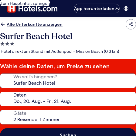
Zum Hauptinhalt springen
App herunterladen
Alle Unterkünfte anzeigen
Surfer Beach Hotel
3.0-
Sterne-
Hotel direkt am Strand mit Außenpool - Mission Beach (0,3 km)
Unterkunft
Wähle deine Daten, um Preise zu sehen
Wo soll’s hingehen?
Daten
Gäste
Suchen