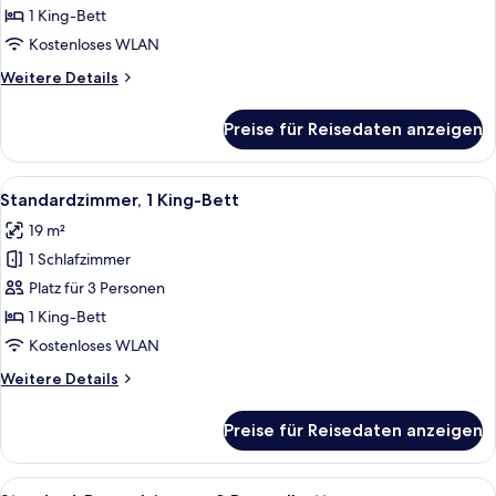
Bett,
1 King-Bett
barrierefrei
Kostenloses WLAN
anzeigen
Weitere
Weitere Details
Details
für
Preise für Reisedaten anzeigen
Standardzimmer,
1 King-
Bett,
Alle
Ein modernes Schlafzimmer mit einem 
4
barrierefrei
Standardzimmer, 1 King-Bett
Fotos
19 m²
für
1 Schlafzimmer
Standardzimmer,
1 King-
Platz für 3 Personen
Bett
1 King-Bett
anzeigen
Kostenloses WLAN
Weitere
Weitere Details
Details
für
Preise für Reisedaten anzeigen
Standardzimmer,
1 King-
Bett
Alle
Ein Hotelzimmer mit zwei Betten, ein