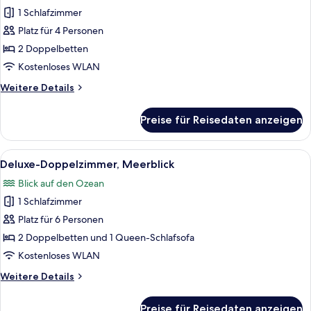
Standard-
Meerblick
1 Schlafzimmer
Doppelzimmer,
Platz für 4 Personen
2 Doppelbetten,
eingeschränkter
2 Doppelbetten
Meerblick
Kostenloses WLAN
anzeigen
Weitere
Weitere Details
Details
für
Preise für Reisedaten anzeigen
Standard-
Doppelzimmer,
2 Doppelbetten,
Alle
Ein Hotelzimmer mit zwei Betten, eine
11
eingeschränkter
Deluxe-Doppelzimmer, Meerblick
Fotos
Meerblick
Blick auf den Ozean
für
1 Schlafzimmer
Deluxe-
Doppelzimmer,
Platz für 6 Personen
Meerblick
2 Doppelbetten und 1 Queen-Schlafsofa
anzeigen
Kostenloses WLAN
Weitere
Weitere Details
Details
für
Preise für Reisedaten anzeigen