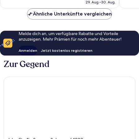
beträgt
Bewert
29. Aug.–30. Aug.
71 €
Ähnliche Unterkünfte vergleichen
Melde dich an, um verfügbare Rabatte und Vorteile
anzuzeigen. Mehr Prämien für noch mehr Abenteuer!
Anmelden
Jetzt kostenlos registrieren
Zur Gegend