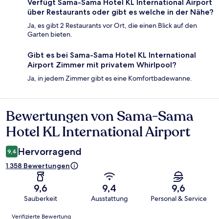
Verfügt Sama-Sama Hotel KL International Airport
über Restaurants oder gibt es welche in der Nähe?
Ja, es gibt 2 Restaurants vor Ort, die einen Blick auf den
Garten bieten.
Gibt es bei Sama-Sama Hotel KL International
Airport Zimmer mit privatem Whirlpool?
Ja, in jedem Zimmer gibt es eine Komfortbadewanne.
Bewertungen von Sama-Sama
Bewertungen
Hotel KL International Airport
Hervorragend
9,4
1.358 Bewertungen
9,6
9,4
9,6
Sauberkeit
Ausstattung
Personal & Service
Bewertungen
Verifizierte Bewertung