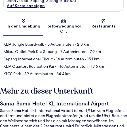
Jalan Cta 4b, Sepang, Selangor, 64000
Auf Karte anzeigen
Karte
In der Umgebung
Fortbewegung vor
Restaurants
Ort
KLIA Jungle Boardwalk
- 5 Autominuten
- 2.3 km
Mitsui Outlet Park Klia Sepang
- 7 Autominuten
- 7.9 km
Sepang International Circuit
- 14 Autominuten
- 15.1 km
KLIA Quarters Recreation Park
- 16 Autominuten
- 19.6 km
KLCC Park
- 59 Autominuten
- 64.4 km
Mehr zu dieser Unterkunft
Sama-Sama Hotel KL International Airport
Sama-Sama Hotel KL International Airport ist nur 1,9 km vom Flughafen
entfernt und bietet einen Flughafentransfer (rund um die Uhr). Besuche
den Wellnessbereich und lass dich mit Massagen verwöhnen. Im
Continents, einem der 2 Restaurants, wird Frühstück, Mittagessen und