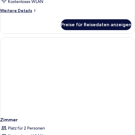
Kostenloses WLAN
Weitere
Weitere Details
Details
für
Preise für Reisedaten anzeigen
Zimmer
Zimmer
Platz für 2 Personen