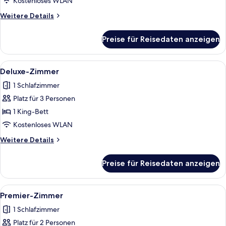
Kostenloses WLAN
Weitere
Weitere Details
Details
für
Preise für Reisedaten anzeigen
Zimmer
Alle
Ein Hotelzimmer mit einer Couch, eine
2
Deluxe-Zimmer
Fotos
1 Schlafzimmer
für
Platz für 3 Personen
Deluxe-
Zimmer
1 King-Bett
anzeigen
Kostenloses WLAN
Weitere
Weitere Details
Details
für
Preise für Reisedaten anzeigen
Deluxe-
Zimmer
Alle
Ein Hotelzimmer mit einer Couch, eine
3
Premier-Zimmer
Fotos
1 Schlafzimmer
für
Platz für 2 Personen
Premier-