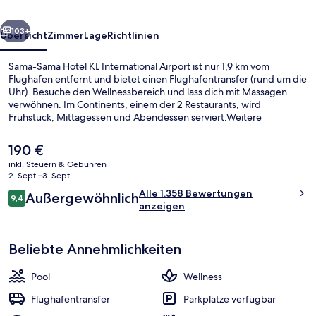
Airport
rück
Weiter
103+
Übersicht
Zimmer
Lage
Richtlinien
Sama-Sama Hotel KL International Airport ist nur 1,9 km vom
Flughafen entfernt und bietet einen Flughafentransfer (rund um die
Uhr). Besuche den Wellnessbereich und lass dich mit Massagen
verwöhnen. Im Continents, einem der 2 Restaurants, wird
Frühstück, Mittagessen und Abendessen serviert.Weitere
Highlights wie ein Außenpool, eine Poolbar und
Fitnessmöglichkeiten sprechen für dieses Hotel im luxuriösen Stil.
Der
190 €
Anderen Reisenden gefallen die bequemen Betten und das
aktuelle
inkl. Steuern & Gebühren
hilfsbereite Personal sehr gut.
Preis
2. Sept.–3. Sept.
Lobby
beträgt
Bewertungen
Alle 1.358 Bewertungen
Außergewöhnlich
190 €.
9,4
9,4 von 10.
anzeigen
Beliebte Annehmlichkeiten
Pool
Wellness
Flughafentransfer
Parkplätze verfügbar