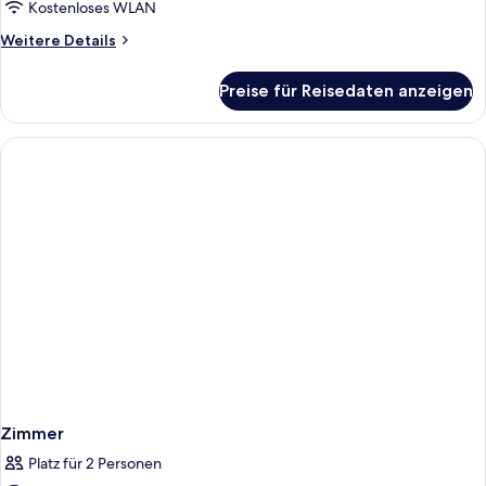
Kostenloses WLAN
Weitere
Weitere Details
Details
für
Preise für Reisedaten anzeigen
Superior-
Suite
Zimmer
Platz für 2 Personen