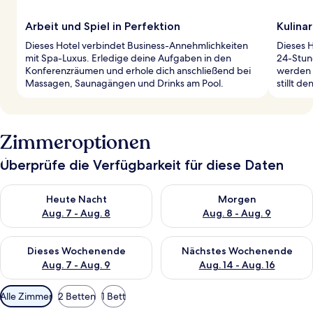
Arbeit und Spiel in Perfektion
Kulinar
Dieses Hotel verbindet Business-Annehmlichkeiten
Dieses H
mit Spa-Luxus. Erledige deine Aufgaben in den
24-Stun
Konferenzräumen und erhole dich anschließend bei
werden 
Massagen, Saunagängen und Drinks am Pool.
stillt d
Zimmeroptionen
Überprüfe die Verfügbarkeit für diese Daten
Überprüfe die Verfügbarkeit für heute Nacht, Aug. 7 - Aug. 8.
Überprüfe die Verfügbarkeit f
Heute Nacht
Morgen
Aug. 7 - Aug. 8
Aug. 8 - Aug. 9
Überprüfe die Verfügbarkeit für dieses Wochenende, Aug. 7 - 
Überprüfe die Verfügbarkeit f
Dieses Wochenende
Nächstes Wochenende
Aug. 7 - Aug. 9
Aug. 14 - Aug. 16
Verfügbare
Alle Zimmer
2 Betten
1 Bett
Filter