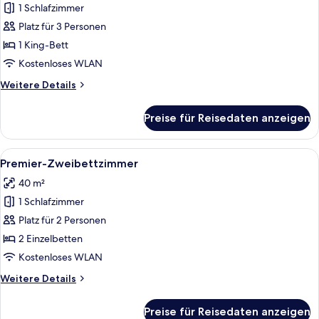
1 Schlafzimmer
für
Platz für 3 Personen
Deluxe-
Zimmer
1 King-Bett
anzeigen
Kostenloses WLAN
Weitere
Weitere Details
Details
für
Preise für Reisedaten anzeigen
Deluxe-
Zimmer
Alle
Ein Hotelzimmer mit einer Couch, eine
3
Premier-Zweibettzimmer
Fotos
40 m²
für
1 Schlafzimmer
Premier-
Zweibettzimmer
Platz für 2 Personen
anzeigen
2 Einzelbetten
Kostenloses WLAN
Weitere
Weitere Details
Details
für
Preise für Reisedaten anzeigen
Premier-