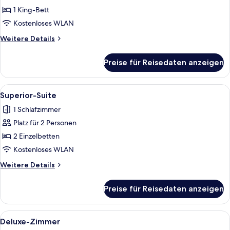
Zimmer
1 King-Bett
anzeigen
Kostenloses WLAN
Weitere
Weitere Details
Details
für
Preise für Reisedaten anzeigen
Premier-
Zimmer
Alle
Ein Hotelzimmer mit einer Couch, eine
5
Superior-Suite
Fotos
1 Schlafzimmer
für
Platz für 2 Personen
Superior-
Suite
2 Einzelbetten
anzeigen
Kostenloses WLAN
Weitere
Weitere Details
Details
für
Preise für Reisedaten anzeigen
Superior-
Suite
Alle
Ein Hotelzimmer mit zwei Betten, eine
3
Deluxe-Zimmer
Fotos