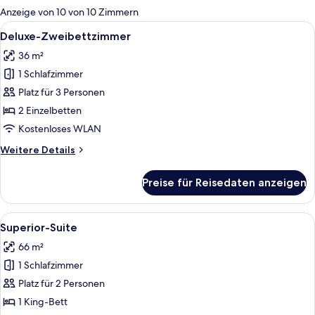
für
Anzeige von 10 von 10 Zimmern
Zimmer
Alle
Ein Hotelzimmer mit zwei Betten, eine
3
Deluxe-Zweibettzimmer
Fotos
36 m²
für
1 Schlafzimmer
Deluxe-
Zweibettzimmer
Platz für 3 Personen
anzeigen
2 Einzelbetten
Kostenloses WLAN
Weitere
Weitere Details
Details
für
Preise für Reisedaten anzeigen
Deluxe-
Zweibettzimmer
Alle
Ein Hotelzimmer mit einer Couch, eine
5
Superior-Suite
Fotos
66 m²
für
1 Schlafzimmer
Superior-
Suite
Platz für 2 Personen
anzeigen
1 King-Bett