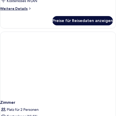
Kostenloses WLAN
Weitere
Weitere Details
Details
für
Preise für Reisedaten anzeigen
Zimmer
Zimmer
Platz für 2 Personen