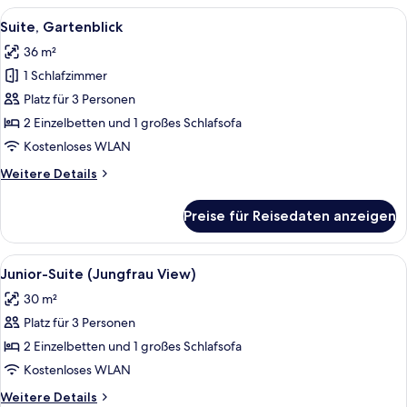
Gartenblick
Alle
Hochwertige Bettwaren, Pillowtop-Bet
4
Suite, Gartenblick
Fotos
36 m²
für
1 Schlafzimmer
Suite,
Gartenblick
Platz für 3 Personen
anzeigen
2 Einzelbetten und 1 großes Schlafsofa
Kostenloses WLAN
Weitere
Weitere Details
Details
für
Preise für Reisedaten anzeigen
Suite,
Gartenblick
Alle
Ein Zimmer mit einer Couch, einem Sc
18
Junior-Suite (Jungfrau View)
Fotos
30 m²
für
Platz für 3 Personen
Junior-
Suite
2 Einzelbetten und 1 großes Schlafsofa
(Jungfrau
Kostenloses WLAN
View)
Weitere
Weitere Details