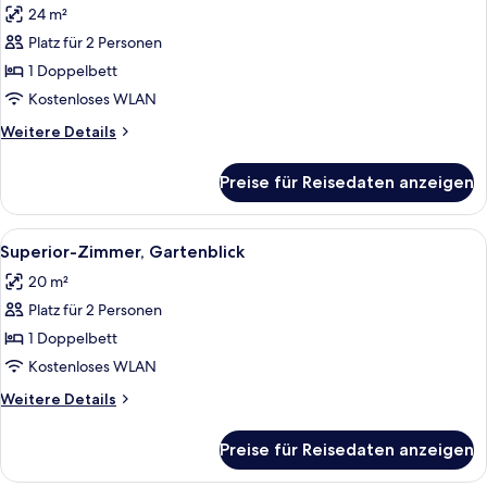
24 m²
für
Platz für 2 Personen
Deluxe-
Zimmer,
1 Doppelbett
Gartenblick
Kostenloses WLAN
anzeigen
Weitere
Weitere Details
Details
für
Preise für Reisedaten anzeigen
Deluxe-
Zimmer,
Gartenblick
Alle
Ein Schlafzimmer mit einem Bett, Kis
7
Superior-Zimmer, Gartenblick
Fotos
20 m²
für
Platz für 2 Personen
Superior-
Zimmer,
1 Doppelbett
Gartenblick
Kostenloses WLAN
anzeigen
Weitere
Weitere Details
Details
für
Preise für Reisedaten anzeigen
Superior-
Zimmer,