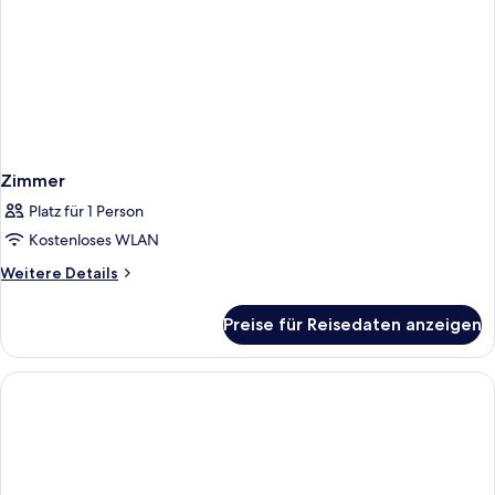
Zimmer
Platz für 1 Person
Kostenloses WLAN
Weitere
Weitere Details
Details
für
Preise für Reisedaten anzeigen
Zimmer