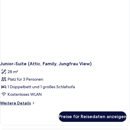
Junior-Suite (Attic, Family, Jungfrau View)
28 m²
Platz für 3 Personen
1 Doppelbett und 1 großes Schlafsofa
Kostenloses WLAN
Weitere
Weitere Details
Details
für
Preise für Reisedaten anzeigen
Junior-
Suite
(Attic,