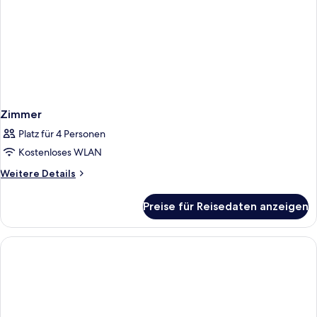
Zimmer
Platz für 4 Personen
Kostenloses WLAN
Weitere
Weitere Details
Details
für
Preise für Reisedaten anzeigen
Zimmer