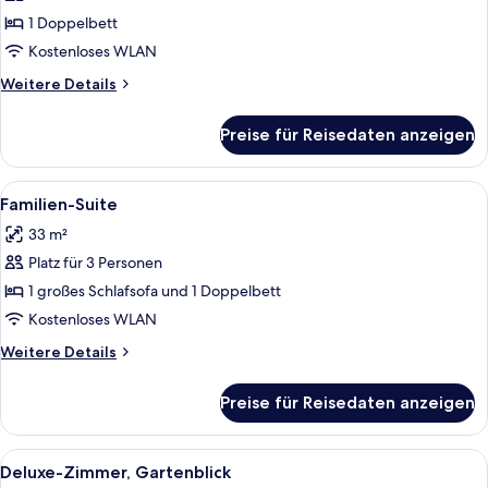
Zimmer
1 Doppelbett
(Jungfrau)
Kostenloses WLAN
anzeigen
Weitere
Weitere Details
Details
für
Preise für Reisedaten anzeigen
Superior-
Zimmer
(Jungfrau)
Alle
Ein Zimmer mit Blick durch ein Fenster
6
Familien-Suite
Fotos
33 m²
für
Platz für 3 Personen
Familien-
Suite
1 großes Schlafsofa und 1 Doppelbett
anzeigen
Kostenloses WLAN
Weitere
Weitere Details
Details
für
Preise für Reisedaten anzeigen
Familien-
Suite
Alle
Ein Hotelzimmer mit einem Bett, einem
3
Deluxe-Zimmer, Gartenblick
Fotos