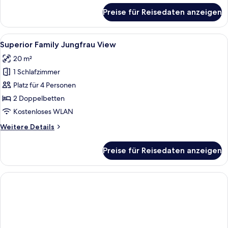
für
Preise für Reisedaten anzeigen
Superior
Family
Garden
Alle
Ein Badezimmer mit Holzvertäfelung,
15
View
Superior Family Jungfrau View
Fotos
20 m²
für
1 Schlafzimmer
Superior
Family
Platz für 4 Personen
Jungfrau
2 Doppelbetten
View
Kostenloses WLAN
anzeigen
Weitere
Weitere Details
Details
für
Preise für Reisedaten anzeigen
Superior
Family
Jungfrau
View