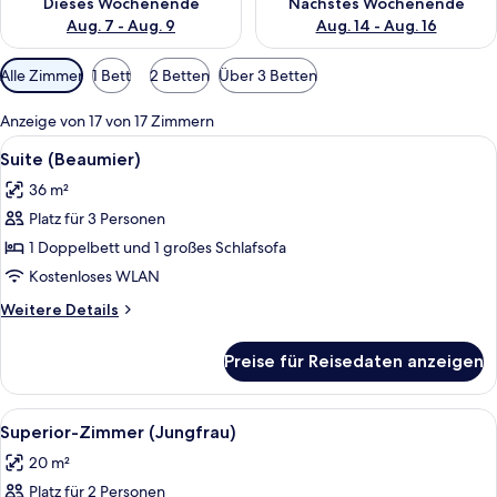
Dieses Wochenende
Nächstes Wochenende
Aug. 7 - Aug. 9
Aug. 14 - Aug. 16
Verfügbare
Alle Zimmer
1 Bett
2 Betten
Über 3 Betten
Filter
für
Anzeige von 17 von 17 Zimmern
Zimmer
Alle
Hochwertige Bettwaren, Pillowtop-Bet
1
Suite (Beaumier)
Fotos
36 m²
für
Platz für 3 Personen
Suite
(Beaumier)
1 Doppelbett und 1 großes Schlafsofa
anzeigen
Kostenloses WLAN
Weitere
Weitere Details
Details
für
Preise für Reisedaten anzeigen
Suite
(Beaumier)
Alle
Ein Zimmer mit Holzschrank, einem ro
13
Superior-Zimmer (Jungfrau)
Fotos
20 m²
für
Platz für 2 Personen
Superior-