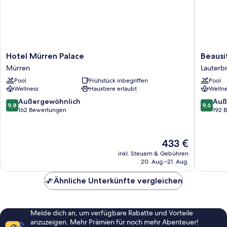
Hotel
Beausit
Hotel Mürren Palace
Beausi
Mürren
Park
Mürren
Lauterb
Palace
Hotel
Pool
Frühstück inbegriffen
Pool
Mürren
&
Wellness
Haustiere erlaubt
Wellne
Spa
Lauterb
9.8
9.6
Außergewöhnlich
Auß
9,8
9,6
von
von
162 Bewertungen
192 
10,
10,
Außergewöhnlich,
Außerge
162
192
Der
433 €
Bewertungen
Bewert
Preis
inkl. Steuern & Gebühren
beträgt
20. Aug.–21. Aug.
433 €
Ähnliche Unterkünfte vergleichen
Melde dich an, um verfügbare Rabatte und Vorteile
anzuzeigen. Mehr Prämien für noch mehr Abenteuer!