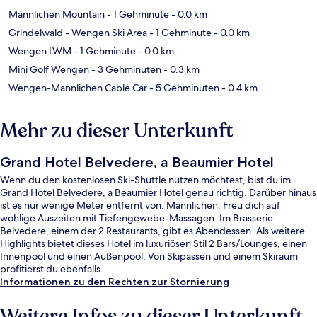
Mannlichen Mountain
- 1 Gehminute
- 0.0 km
Grindelwald - Wengen Ski Area
- 1 Gehminute
- 0.0 km
Wengen LWM
- 1 Gehminute
- 0.0 km
Mini Golf Wengen
- 3 Gehminuten
- 0.3 km
Wengen-Mannlichen Cable Car
- 5 Gehminuten
- 0.4 km
Mehr zu dieser Unterkunft
Grand Hotel Belvedere, a Beaumier Hotel
Wenn du den kostenlosen Ski-Shuttle nutzen möchtest, bist du im
Grand Hotel Belvedere, a Beaumier Hotel genau richtig. Darüber hinaus
ist es nur wenige Meter entfernt von: Männlichen. Freu dich auf
wohlige Auszeiten mit Tiefengewebe-Massagen. Im Brasserie
Belvedere, einem der 2 Restaurants, gibt es Abendessen. Als weitere
Highlights bietet dieses Hotel im luxuriösen Stil 2 Bars/Lounges, einen
Innenpool und einen Außenpool. Von Skipässen und einem Skiraum
profitierst du ebenfalls.
Informationen zu den Rechten zur Stornierung
Weitere Infos zu dieser Unterkunft