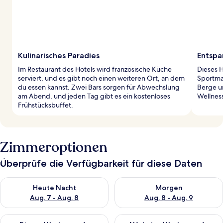
Kulinarisches Paradies
Entspa
Im Restaurant des Hotels wird französische Küche
Dieses 
serviert, und es gibt noch einen weiteren Ort, an dem
Sportma
du essen kannst. Zwei Bars sorgen für Abwechslung
Berge u
am Abend, und jeden Tag gibt es ein kostenloses
Wellness
Frühstücksbuffet.
Zimmeroptionen
Überprüfe die Verfügbarkeit für diese Daten
Überprüfe die Verfügbarkeit für heute Nacht, Aug. 7 - Aug. 8.
Überprüfe die Verfügbarkeit f
Heute Nacht
Morgen
Aug. 7 - Aug. 8
Aug. 8 - Aug. 9
Überprüfe die Verfügbarkeit für dieses Wochenende, Aug. 7 - 
Überprüfe die Verfügbarkeit f