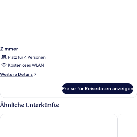
Zimmer
Platz für 4 Personen
Kostenloses WLAN
Weitere
Weitere Details
Details
für
Preise für Reisedaten anzeigen
Zimmer
Ähnliche Unterkünfte
Hotel Mürren Palace
Beausite