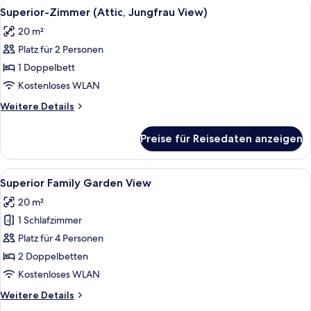
Alle
Kostenlose Toilettenartikel, Haartro
6
Family,
Superior-Zimmer (Attic, Jungfrau View)
Fotos
Jungfrau
20 m²
View)
für
Platz für 2 Personen
Superior-
Zimmer
1 Doppelbett
(Attic,
Kostenloses WLAN
Jungfrau
Weitere
Weitere Details
View)
Details
anzeigen
für
Preise für Reisedaten anzeigen
Superior-
Zimmer
(Attic,
Alle
Ein Schlafzimmer mit einem großen Be
6
Jungfrau
Superior Family Garden View
Fotos
View)
20 m²
für
1 Schlafzimmer
Superior
Family
Platz für 4 Personen
Garden
2 Doppelbetten
View
Kostenloses WLAN
anzeigen
Weitere
Weitere Details
Details