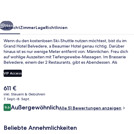
a
Beaumier
Hotel
rück
Weiter
196+
Übersicht
Zimmer
Lage
Richtlinien
Wenn du den kostenlosen Ski-Shuttle nutzen möchtest, bist du im
Grand Hotel Belvedere, a Beaumier Hotel genau richtig. Darüber
hinaus ist es nur wenige Meter entfernt von: Männlichen. Freu dich
auf wohlige Auszeiten mit Tiefengewebe-Massagen. Im Brasserie
Belvedere, einem der 2 Restaurants, gibt es Abendessen. Als
weitere Highlights bietet dieses Hotel im luxuriösen Stil 2
Bars/Lounges, einen Innenpool und einen Außenpool. Von
VIP Access
Skipässen und einem Skiraum profitierst du ebenfalls.
Der
611 €
Ausstattung der Unterkunft
aktuelle
inkl. Steuern & Gebühren
Preis
7. Sept.–8. Sept.
beträgt
Bewertungen
Außergewöhnlich
9,6
Alle 51 Bewertungen anzeigen
611 €.
9,6 von 10.
Beliebte Annehmlichkeiten