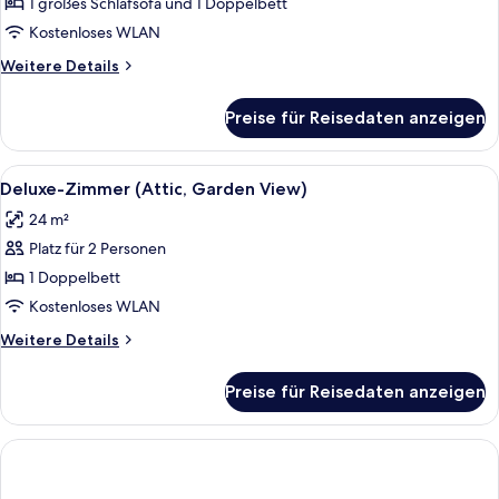
Gartenblick
1 großes Schlafsofa und 1 Doppelbett
anzeigen
Kostenloses WLAN
Weitere
Weitere Details
Details
für
Preise für Reisedaten anzeigen
Junior-
Suite,
Gartenblick
Alle
Ein Schlafzimmer mit einem hölzernen
4
Deluxe-Zimmer (Attic, Garden View)
Fotos
24 m²
für
Platz für 2 Personen
Deluxe-
Zimmer
1 Doppelbett
(Attic,
Kostenloses WLAN
Garden
Weitere
Weitere Details
View)
Details
anzeigen
für
Preise für Reisedaten anzeigen
Deluxe-
Zimmer
(Attic,
Garden
View)