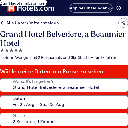
Zum Hauptinhalt springen
App herunterladen
Alle Unterkünfte anzeigen
Grand Hotel Belvedere, a Beaumier
Hotel
5.0-
Sterne-
Hotel in Wengen mit 2 Restaurants und Ski-Shuttle – für Skifahrer
Unterkunft
Wähle deine Daten, um Preise zu sehen
Wo soll’s hingehen?
Daten
Gäste