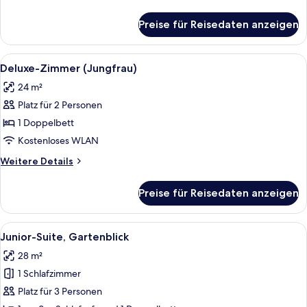
anzeigen
Details
für
Preise für Reisedaten anzeigen
Junior-
Suite
(Jungfrau
Alle
Ein Zimmer mit einem Bett, einem Schr
6
View)
Deluxe-Zimmer (Jungfrau)
Fotos
24 m²
für
Platz für 2 Personen
Deluxe-
Zimmer
1 Doppelbett
(Jungfrau)
Kostenloses WLAN
anzeigen
Weitere
Weitere Details
Details
für
Preise für Reisedaten anzeigen
Deluxe-
Zimmer
(Jungfrau)
Alle
Ein Zimmer mit einer Couch, einem Sc
11
Junior-Suite, Gartenblick
Fotos
28 m²
für
1 Schlafzimmer
Junior-
Suite,
Platz für 3 Personen