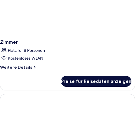
Zimmer
Platz für 8 Personen
Kostenloses WLAN
Weitere
Weitere Details
Details
für
Preise für Reisedaten anzeigen
Zimmer