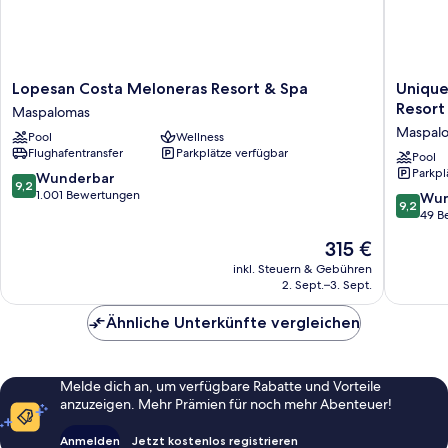
Lopesan
Unique
Lopesan Costa Meloneras Resort & Spa
Unique
Costa
Club
Resort
Maspalomas
Meloneras
at
Maspal
Pool
Wellness
Resort
Lopesan
Flughafentransfer
Parkplätze verfügbar
&
Costa
Pool
Parkpl
Spa
Meloner
9.2
Wunderbar
9,2
Maspalomas
Resort
von
1.001 Bewertungen
9.2
Wun
9,2
Maspal
10,
von
49 B
Wunderbar,
10,
Der
315 €
1.001
Wunder
Preis
Bewertungen
49
inkl. Steuern & Gebühren
beträgt
2. Sept.–3. Sept.
Bewert
315 €
Ähnliche Unterkünfte vergleichen
Melde dich an, um verfügbare Rabatte und Vorteile
anzuzeigen. Mehr Prämien für noch mehr Abenteuer!
Anmelden
Jetzt kostenlos registrieren