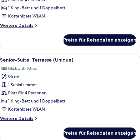
(Unique)
1 King-Bett und 1 Doppelbett
anzeigen
Kostenloses WLAN
Weitere
Weitere Details
Details
für
Preise für Reisedaten anzeigen
Junior-
Suite,
Terrasse
Alle
Ein Wohnzimmer mit einer Couch, ein
6
(Unique)
Senior-Suite, Terrasse (Unique)
Fotos
Blick aufs Meer
für
96 m²
Senior-
Suite,
1 Schlafzimmer
Terrasse
Platz für 4 Personen
(Unique)
1 King-Bett und 1 Doppelbett
anzeigen
Kostenloses WLAN
Weitere
Weitere Details
Details
für
Preise für Reisedaten anzeigen
Senior-