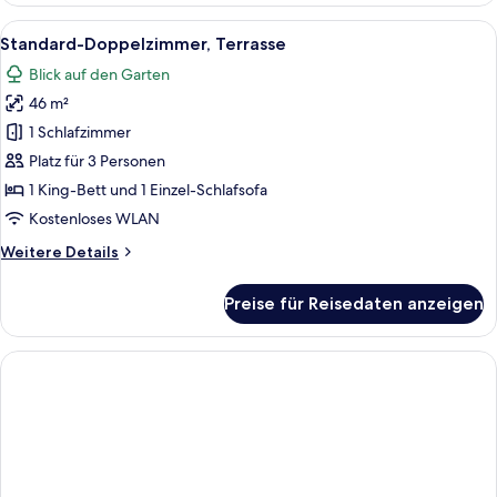
(Unique)
Alle
Ein modernes Hotelzimmer mit einem gr
6
Standard-Doppelzimmer, Terrasse
Fotos
Blick auf den Garten
für
46 m²
Standard-
Doppelzimmer,
1 Schlafzimmer
Terrasse
Platz für 3 Personen
anzeigen
1 King-Bett und 1 Einzel-Schlafsofa
Kostenloses WLAN
Weitere
Weitere Details
Details
für
Preise für Reisedaten anzeigen
Standard-
Doppelzimmer,
Terrasse