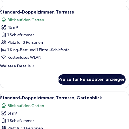
Suite,
Terrasse
Alle
Ein modernes Hotelzimmer mit einem gr
6
(Unique)
Standard-Doppelzimmer, Terrasse
Fotos
Blick auf den Garten
für
46 m²
Standard-
Doppelzimmer,
1 Schlafzimmer
Terrasse
Platz für 3 Personen
anzeigen
1 King-Bett und 1 Einzel-Schlafsofa
Kostenloses WLAN
Weitere
Weitere Details
Details
für
Preise für Reisedaten anzeigen
Standard-
Doppelzimmer,
Terrasse
Alle
Ein modernes Hotelzimmer mit einem gr
5
Standard-Doppelzimmer, Terrasse, Gartenblick
Fotos
Blick auf den Garten
für
51 m²
Standard-
Doppelzimmer,
1 Schlafzimmer
Terrasse,
Platz für 3 Personen