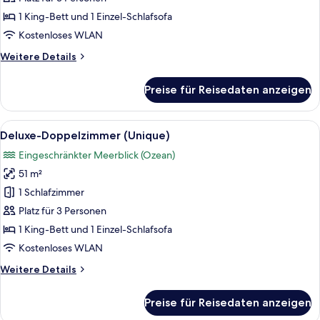
Gartenblick
1 King-Bett und 1 Einzel-Schlafsofa
anzeigen
Kostenloses WLAN
Weitere
Weitere Details
Details
für
Preise für Reisedaten anzeigen
Standard-
Doppelzimmer,
Terrasse,
Alle
Ein geräumiges Hotelzimmer mit einem 
5
Gartenblick
Deluxe-Doppelzimmer (Unique)
Fotos
Eingeschränkter Meerblick (Ozean)
für
51 m²
Deluxe-
Doppelzimmer
1 Schlafzimmer
(Unique)
Platz für 3 Personen
anzeigen
1 King-Bett und 1 Einzel-Schlafsofa
Kostenloses WLAN
Weitere
Weitere Details
Details
für
Preise für Reisedaten anzeigen
Deluxe-
Doppelzimmer