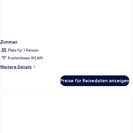
Zimmer
Platz für 1 Person
Kostenloses WLAN
Weitere
Weitere Details
Details
für
Preise für Reisedaten anzeigen
Zimmer