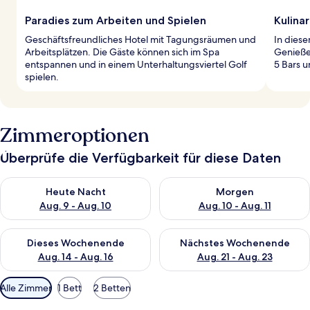
Paradies zum Arbeiten und Spielen
Kulinar
Geschäftsfreundliches Hotel mit Tagungsräumen und
In diese
Arbeitsplätzen. Die Gäste können sich im Spa
Genieße
entspannen und in einem Unterhaltungsviertel Golf
5 Bars u
spielen.
Zimmeroptionen
Überprüfe die Verfügbarkeit für diese Daten
Überprüfe die Verfügbarkeit für heute Nacht, Aug. 9 - Aug. 10
Überprüfe die Verfügbarkeit fü
Heute Nacht
Morgen
Aug. 9 - Aug. 10
Aug. 10 - Aug. 11
Überprüfe die Verfügbarkeit für dieses Wochenende, Aug. 14 -
Überprüfe die Verfügbarkeit f
Dieses Wochenende
Nächstes Wochenende
Aug. 14 - Aug. 16
Aug. 21 - Aug. 23
Verfügbare
Alle Zimmer
1 Bett
2 Betten
Filter