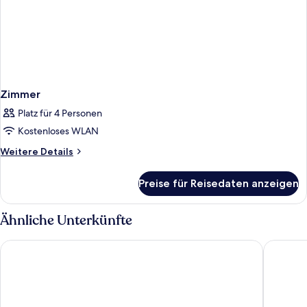
Zimmer
Platz für 4 Personen
Kostenloses WLAN
Weitere
Weitere Details
Details
für
Preise für Reisedaten anzeigen
Zimmer
Ähnliche Unterkünfte
Lopesan Costa Meloneras Resort & Spa
Unique C