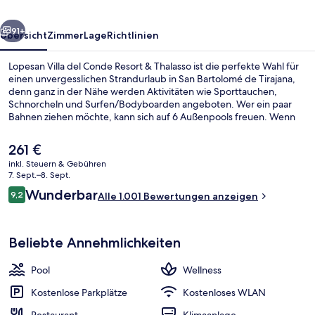
&
rück
Weiter
Thalasso
91+
Übersicht
Zimmer
Lage
Richtlinien
Lopesan Villa del Conde Resort & Thalasso ist die perfekte Wahl für
einen unvergesslichen Strandurlaub in San Bartolomé de Tirajana,
denn ganz in der Nähe werden Aktivitäten wie Sporttauchen,
Schnorcheln und Surfen/Bodyboarden angeboten. Wer ein paar
Bahnen ziehen möchte, kann sich auf 6 Außenpools freuen. Wenn
dir der Sinn eher nach Entspannung steht, kannst du dich im
Wellnessbereich mit klassischen Massagen, Ganzkörperwickeln und
Der
261 €
Gesichtsbehandlungen verwöhnen lassen. La Plaza ist auf
aktuelle
inkl. Steuern & Gebühren
internationale Küche spezialisiert und serviert Frühstück und
Preis
7. Sept.–8. Sept.
Abendessen. Als weitere Highlights bietet dieses Hotel im
Lobby
beträgt
Bewertungen
luxuriösen Stil 2 Poolbars, einen kostenlosen Kinderclub und ein
Wunderbar
9,2
Alle 1.001 Bewertungen anzeigen
261 €.
9,2 von 10.
Fitnesscenter. Andere Reisende haben viel Gutes über das
hilfsbereite Personal zu berichten.
Beliebte Annehmlichkeiten
Pool
Wellness
Kostenlose Parkplätze
Kostenloses WLAN