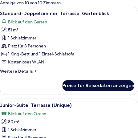
für
Anzeige von 10 von 10 Zimmern
Zimmer
Alle
Ein modernes Hotelzimmer mit einem gr
5
Standard-Doppelzimmer, Terrasse, Gartenblick
Fotos
Blick auf den Garten
für
51 m²
Standard-
Doppelzimmer,
1 Schlafzimmer
Terrasse,
Platz für 3 Personen
Gartenblick
1 King-Bett und 1 Einzel-Schlafsofa
anzeigen
Kostenloses WLAN
Weitere
Weitere Details
Details
für
Preise für Reisedaten anzeigen
Standard-
Doppelzimmer,
Terrasse,
Alle
Ein Wohnzimmer mit Sofa, Sessel und C
5
Gartenblick
Junior-Suite, Terrasse (Unique)
Fotos
Blick auf den Ozean
für
80 m²
Junior-
Suite,
1 Schlafzimmer
Terrasse
Platz für 4 Personen