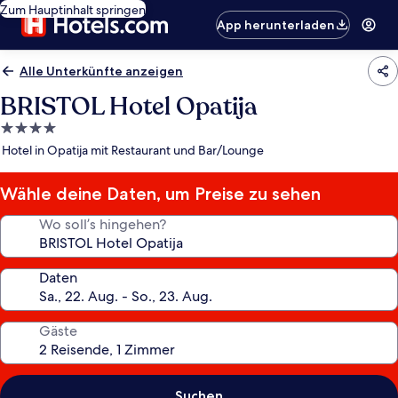
Zum Hauptinhalt springen
App herunterladen
Alle Unterkünfte anzeigen
BRISTOL Hotel Opatija
4.0-
Sterne-
Hotel in Opatija mit Restaurant und Bar/Lounge
Unterkunft
Wähle deine Daten, um Preise zu sehen
Wo soll’s hingehen?
Daten
Gäste
Suchen