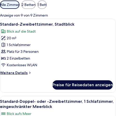
Verfügbare
Alle Zimmer
2 Betten
1 Bett
Filter
für
Anzeige von 9 von 9 Zimmern
Zimmer
Alle
Ein Hotelzimmer mit Bett, Schreibtisc
9
Standard-Zweibettzimmer, Stadtblick
Fotos
Blick auf die Stadt
für
20 m²
Standard-
Zweibettzimmer,
1 Schlafzimmer
Stadtblick
Platz für 3 Personen
anzeigen
2 Einzelbetten
Kostenloses WLAN
Weitere
Weitere Details
Details
für
Preise für Reisedaten anzeigen
Standard-
Zweibettzimmer,
Stadtblick
Alle
Ein Hotelzimmer mit Bett, Schreibtisc
9
Standard-Doppel- oder -Zweibettzimmer, 1 Schlafzimmer,
Fotos
eingeschränkter Meerblick
für
Blick aufs Meer