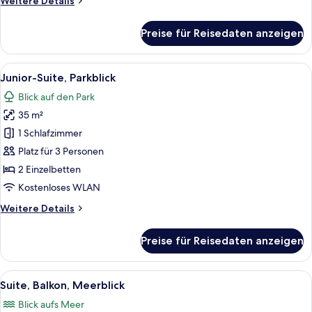
Weitere Details
Meerblick
Details
anzeigen
für
Preise für Reisedaten anzeigen
Deluxe-
Doppel-
oder
Alle
Daunenbettdecken, Minibar, Zimmersaf
6
-
Junior-Suite, Parkblick
Fotos
Zweibettzimmer,
Blick auf den Park
Balkon,
für
Meerblick
35 m²
Junior-
Suite,
1 Schlafzimmer
Parkblick
Platz für 3 Personen
anzeigen
2 Einzelbetten
Kostenloses WLAN
Weitere
Weitere Details
Details
für
Preise für Reisedaten anzeigen
Junior-
Suite,
Parkblick
Alle
Ein ordentlich bezogenes Bett mit wei
6
Suite, Balkon, Meerblick
Fotos
Blick aufs Meer
für