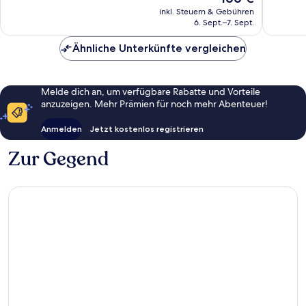
Preis
65
141
inkl. Steuern & Gebühren
beträgt
6. Sept.–7. Sept.
Bewertungen
Bewert
166 €
Ähnliche Unterkünfte vergleichen
Melde dich an, um verfügbare Rabatte und Vorteile
anzuzeigen. Mehr Prämien für noch mehr Abenteuer!
Anmelden
Jetzt kostenlos registrieren
Zur Gegend