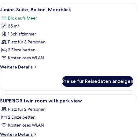
anzeigen
Room
Alle
Ein Hotelzimmer mit Bett, Schreibtisc
8
Side
Junior-Suite, Balkon, Meerblick
Fotos
Sea
Blick aufs Meer
View
für
35 m²
Junior-
Suite,
1 Schlafzimmer
Balkon,
Platz für 3 Personen
Meerblick
2 Einzelbetten
anzeigen
Kostenloses WLAN
Weitere
Weitere Details
Details
für
Preise für Reisedaten anzeigen
Junior-
Suite,
Balkon,
Alle
Daunenbettdecken, Minibar, Zimmersaf
4
Meerblick
SUPERIOR twin room with park view
Fotos
Platz für 2 Personen
für
2 Einzelbetten
SUPERIOR
twin
Kostenloses WLAN
room
Weitere
Weitere Details