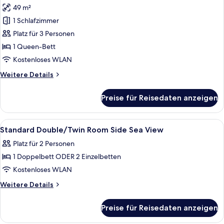
49 m²
Suite,
Balkon,
1 Schlafzimmer
Meerblick
Platz für 3 Personen
anzeigen
1 Queen-Bett
Kostenloses WLAN
Weitere
Weitere Details
Details
für
Preise für Reisedaten anzeigen
Suite,
Balkon,
Meerblick
Alle
Daunenbettdecken, Minibar, Zimmersaf
2
Standard Double/Twin Room Side Sea View
Fotos
Platz für 2 Personen
für
1 Doppelbett ODER 2 Einzelbetten
Standard
Double/Twin
Kostenloses WLAN
Room
Weitere
Weitere Details
Side
Details
für
Sea
Preise für Reisedaten anzeigen
Standard
View
Double/Twin