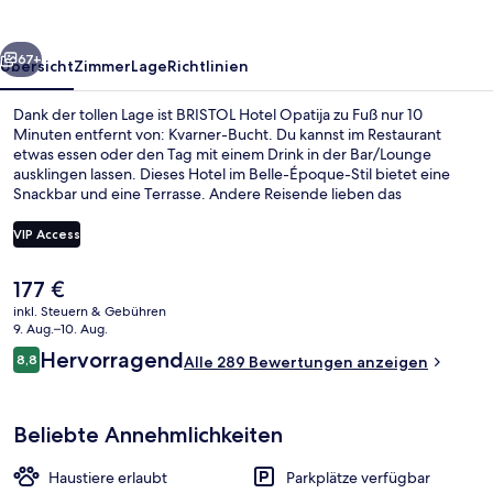
rück
Weiter
67+
Übersicht
Zimmer
Lage
Richtlinien
Dank der tollen Lage ist BRISTOL Hotel Opatija zu Fuß nur 10
Minuten entfernt von: Kvarner-Bucht. Du kannst im Restaurant
etwas essen oder den Tag mit einem Drink in der Bar/Lounge
ausklingen lassen. Dieses Hotel im Belle-Époque-Stil bietet eine
Snackbar und eine Terrasse. Andere Reisende lieben das
hilfsbereite Personal.
VIP Access
Der
177 €
Blick vom Balkon
aktuelle
inkl. Steuern & Gebühren
Preis
9. Aug.–10. Aug.
beträgt
Bewertungen
Hervorragend
8,8
Alle 289 Bewertungen anzeigen
177 €.
8,8 von 10.
Beliebte Annehmlichkeiten
Haustiere erlaubt
Parkplätze verfügbar