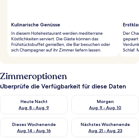
Kulinarische Genüsse
Erstkl
In diesem Hotelrestaurant werden mediterrane
Der Cha
Köstlichkeiten serviert. Die Gäste können das
gepaart
Frühstücksbuffet genießen, die Bar besuchen oder
Verdunk
sich Champagner auf ihr Zimmer liefern lassen.
Schlaf. 
Zimmeroptionen
Überprüfe die Verfügbarkeit für diese Daten
Überprüfe die Verfügbarkeit für heute Nacht, Aug. 8 - Aug. 9.
Überprüfe die Verfügbarkeit f
Heute Nacht
Morgen
Aug. 8 - Aug. 9
Aug. 9 - Aug. 10
Überprüfe die Verfügbarkeit für dieses Wochenende, Aug. 14 -
Überprüfe die Verfügbarkeit f
Dieses Wochenende
Nächstes Wochenende
Aug. 14 - Aug. 16
Aug. 21 - Aug. 23