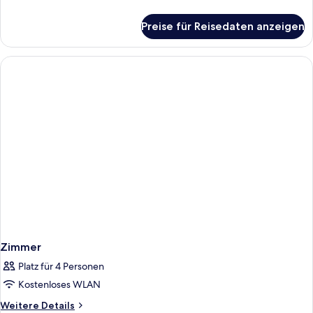
with
Details
für
park
Preise für Reisedaten anzeigen
SUPERIOR
view
twin
anzeigen
room
with
park
view
Zimmer
Platz für 4 Personen
Kostenloses WLAN
Weitere
Weitere Details