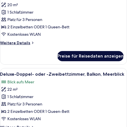
Standard-
20 m²
Doppel-
1 Schlafzimmer
oder
-
Platz für 3 Personen
Zweibettzimmer,
2 Einzelbetten ODER 1 Queen-Bett
1
Kostenloses WLAN
Schlafzimmer,
Weitere
Weitere Details
eingeschränkter
Details
Meerblick
für
Preise für Reisedaten anzeigen
Standard-
anzeigen
Doppel-
oder
Alle
Ein Hotelzimmer mit Bett, Nachttisch, 
7
-
Deluxe-Doppel- oder -Zweibettzimmer, Balkon, Meerblick
Fotos
Zweibettzimmer,
Blick aufs Meer
1
für
Schlafzimmer,
22 m²
Deluxe-
eingeschränkter
Doppel-
1 Schlafzimmer
Meerblick
oder
Platz für 3 Personen
-
2 Einzelbetten ODER 1 Queen-Bett
Zweibettzimmer,
Kostenloses WLAN
Balkon,
Weitere