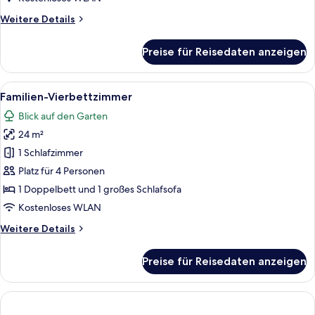
child)
Weitere
Weitere Details
anzeigen
Details
für
Preise für Reisedaten anzeigen
Dreibettzimmer
(2
adults
Alle
Ein Hotelzimmer mit zwei Betten, eine
6
and
Familien-Vierbettzimmer
Fotos
1
Blick auf den Garten
child)
für
24 m²
Familien-
Vierbettzimmer
1 Schlafzimmer
anzeigen
Platz für 4 Personen
1 Doppelbett und 1 großes Schlafsofa
Kostenloses WLAN
Weitere
Weitere Details
Details
für
Preise für Reisedaten anzeigen
Familien-
Vierbettzimmer