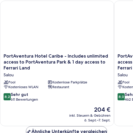
PortAventura Hotel Caribe - Includes unlimited access to Port
PortAvent
PortAventura
PortAve
PortAventura Hotel Caribe - Includes unlimited
PortAv
Hotel
Hotel
access to PortAventura Park & 1 day access to
access
Caribe
El
Ferrari Land
Ferrari
-
Paso
Salou
Salou
Includes
-
unlimited
Includes
Pool
Kostenlose Parkplätze
Pool
access
Kostenloses WLAN
Restaurant
unlimite
Koste
to
access
8.2
8.0
Sehr gut
Seh
8,2
8,0
PortAventura
to
von
von
611 Bewertungen
462 
Park
PortAve
10,
10,
Der
&
204 €
Park
Sehr
Sehr
Preis
1
&
gut,
gut,
inkl. Steuern & Gebühren
beträgt
day
1
6. Sept.–7. Sept.
611
462
204 €
access
day
Bewertungen
Bewert
to
access
Ähnliche Unterkünfte vergleichen