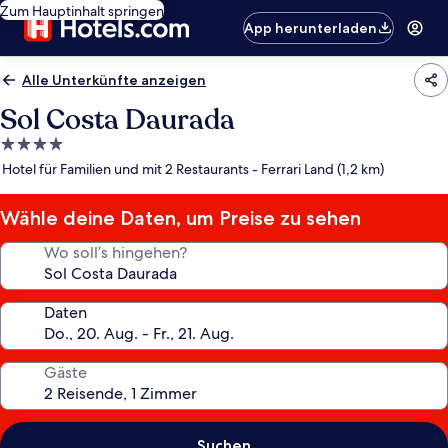
Zum Hauptinhalt springen
App herunterladen
Alle Unterkünfte anzeigen
Sol Costa Daurada
4.0-
Sterne-
Hotel für Familien und mit 2 Restaurants - Ferrari Land (1,2 km)
Unterkunft
Wähle deine Daten, um Preise zu sehen
Wo soll’s hingehen?
Daten
Gäste
Suchen