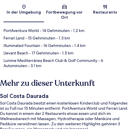
Karte
In der Umgebung
Fortbewegung vor
Restaurants
Ort
PortAventura World
- 14 Gehminuten
- 1.2 km
Ferrari Land
- 15 Gehminuten
- 1.3 km
Illuminated Fountain
- 16 Gehminuten
- 1.4 km
Llevant Beach
- 17 Gehminuten
- 1.5 km
Lumine Mediterránea Beach Club & Golf Community
- 6
Autominuten
- 3.1 km
Mehr zu dieser Unterkunft
Sol Costa Daurada
Sol Costa Daurada besitzt einen kostenlosen Kinderclub und Folgendes
ist zu Fuß nur 15 Minuten entfernt: PortAventura World und Ferrari Land.
Du kannst in einem der 2 Restaurants etwas essen und dich im
Wellnessbereich mit Massagen, Hydrotherapie oder Maniküre und
Pediküre verwöhnen lassen. Zu den weiteren Highlights gehören 3
Bars/Lounges, ein Wasserpark und ein Innenpool.