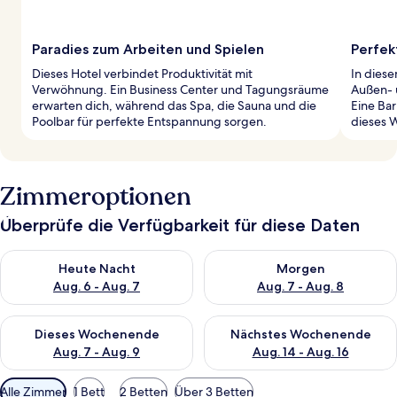
Paradies zum Arbeiten und Spielen
Perfek
Dieses Hotel verbindet Produktivität mit
In diese
Verwöhnung. Ein Business Center und Tagungsräume
Außen- 
erwarten dich, während das Spa, die Sauna und die
Eine Bar
Poolbar für perfekte Entspannung sorgen.
dieses 
Zimmeroptionen
Überprüfe die Verfügbarkeit für diese Daten
Überprüfe die Verfügbarkeit für heute Nacht, Aug. 6 - Aug. 7.
Überprüfe die Verfügbarkeit f
Heute Nacht
Morgen
Aug. 6 - Aug. 7
Aug. 7 - Aug. 8
Überprüfe die Verfügbarkeit für dieses Wochenende, Aug. 7 - 
Überprüfe die Verfügbarkeit f
Dieses Wochenende
Nächstes Wochenende
Aug. 7 - Aug. 9
Aug. 14 - Aug. 16
Verfügbare
Alle Zimmer
1 Bett
2 Betten
Über 3 Betten