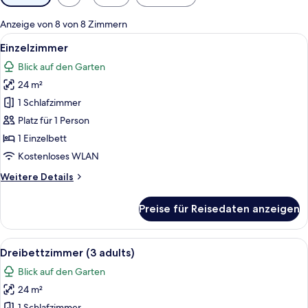
Filter
für
Anzeige von 8 von 8 Zimmern
Zimmer
Alle
Ein Hotelzimmer mit Bett, Schreibtisc
6
Einzelzimmer
Fotos
Blick auf den Garten
für
24 m²
Einzelzimmer
anzeigen
1 Schlafzimmer
Platz für 1 Person
1 Einzelbett
Kostenloses WLAN
Weitere
Weitere Details
Details
für
Preise für Reisedaten anzeigen
Einzelzimmer
Alle
Ein Hotelzimmer mit zwei Betten, eine
7
Dreibettzimmer (3 adults)
Fotos
Blick auf den Garten
für
24 m²
Dreibettzimmer
1 Schlafzimmer