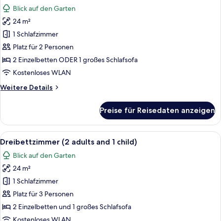
Fotos
Blick auf den Garten
für
24 m²
Doppelzimmer
anzeigen
1 Schlafzimmer
Platz für 2 Personen
2 Einzelbetten ODER 1 großes Schlafsofa
Kostenloses WLAN
Weitere
Weitere Details
Details
für
Preise für Reisedaten anzeigen
Doppelzimmer
Alle
Ein Hotelzimmer mit zwei Betten, eine
6
Dreibettzimmer (2 adults and 1 child)
Fotos
Blick auf den Garten
für
24 m²
Dreibettzimmer
(2
1 Schlafzimmer
adults
Platz für 3 Personen
and
2 Einzelbetten und 1 großes Schlafsofa
1
Kostenloses WLAN