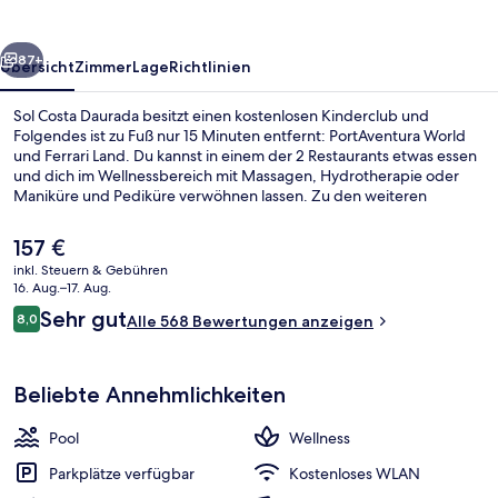
rück
Weiter
87+
Übersicht
Zimmer
Lage
Richtlinien
Sol Costa Daurada besitzt einen kostenlosen Kinderclub und
Folgendes ist zu Fuß nur 15 Minuten entfernt: PortAventura World
und Ferrari Land. Du kannst in einem der 2 Restaurants etwas essen
und dich im Wellnessbereich mit Massagen, Hydrotherapie oder
Maniküre und Pediküre verwöhnen lassen. Zu den weiteren
Highlights gehören 3 Bars/Lounges, ein Wasserpark und ein
Innenpool.
Der
157 €
aktuelle
inkl. Steuern & Gebühren
Preis
16. Aug.–17. Aug.
3 Bars/Lounges, Poolbar
beträgt
Bewertungen
Sehr gut
8,0
Alle 568 Bewertungen anzeigen
157 €.
8,0 von 10.
Beliebte Annehmlichkeiten
Pool
Wellness
Parkplätze verfügbar
Kostenloses WLAN