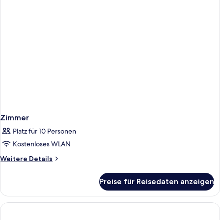
Zimmer
Platz für 10 Personen
Kostenloses WLAN
Weitere
Weitere Details
Details
für
Preise für Reisedaten anzeigen
Zimmer