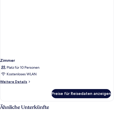
Zimmer
Platz für 10 Personen
Kostenloses WLAN
Weitere
Weitere Details
Details
für
Preise für Reisedaten anzeigen
Zimmer
Ähnliche Unterkünfte