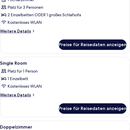
(3
adults)
Platz für 3 Personen
anzeigen
2 Einzelbetten ODER 1 großes Schlafsofa
Kostenloses WLAN
Weitere
Weitere Details
Details
für
Preise für Reisedaten anzeigen
Dreibettzimmer
(3
adults)
Alle
Ein Hotelzimmer mit Bett, Schreibtisc
6
Single Room
Fotos
Platz für 1 Person
für
1 Einzelbett
Single
Room
Kostenloses WLAN
anzeigen
Weitere
Weitere Details
Details
für
Preise für Reisedaten anzeigen
Single
Room
Alle
Ein Hotelzimmer mit Bett, Schreibtisc
6
Doppelzimmer