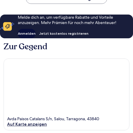
Ferrari
to
Land
Ferrari
Salou
Land
Melde dich an, um verfügbare Rabatte und Vorteile
Salou
anzuzeigen. Mehr Prämien für noch mehr Abenteuer!
Anmelden
Jetzt kostenlos registrieren
Zur Gegend
Avda Paisos Catalans S/n, Salou, Tarragona, 43840
Auf Karte anzeigen