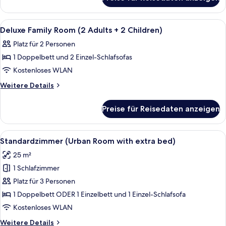
Junior-
Suite
Alle
Daunenbettdecken, Minibar, Zimmersaf
4
Deluxe Family Room (2 Adults + 2 Children)
Fotos
Platz für 2 Personen
für
1 Doppelbett und 2 Einzel-Schlafsofas
Deluxe
Family
Kostenloses WLAN
Room
Weitere
Weitere Details
(2
Details
für
Adults
Preise für Reisedaten anzeigen
Deluxe
+
Family
2
Room
Alle
Daunenbettdecken, Minibar, Zimmersaf
4
Children)
(2
Standardzimmer (Urban Room with extra bed)
Fotos
Adults
anzeigen
25 m²
+
für
2
1 Schlafzimmer
Standardzimmer
Children)
(Urban
Platz für 3 Personen
Room
1 Doppelbett ODER 1 Einzelbett und 1 Einzel-Schlafsofa
with
Kostenloses WLAN
extra
Weitere
Weitere Details