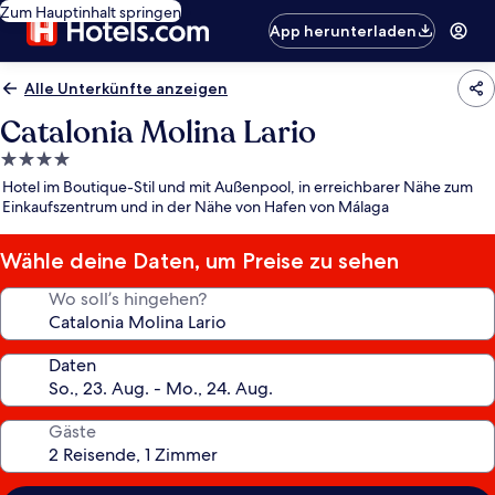
Zum Hauptinhalt springen
App herunterladen
Alle Unterkünfte anzeigen
Catalonia Molina Lario
4.0-
Sterne-
Hotel im Boutique-Stil und mit Außenpool, in erreichbarer Nähe zum
Unterkunft
Einkaufszentrum und in der Nähe von Hafen von Málaga
Wähle deine Daten, um Preise zu sehen
Wo soll’s hingehen?
Daten
Gäste