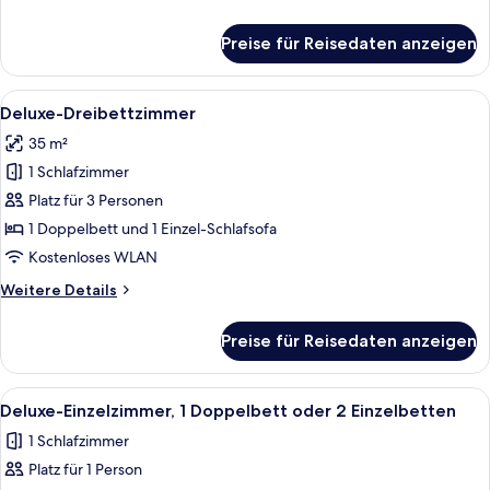
Details
für
Preise für Reisedaten anzeigen
Urban
Room
Alle
Ein Hotelzimmer mit Bett, einer Couc
5
Deluxe-Dreibettzimmer
Fotos
35 m²
für
1 Schlafzimmer
Deluxe-
Dreibettzimmer
Platz für 3 Personen
anzeigen
1 Doppelbett und 1 Einzel-Schlafsofa
Kostenloses WLAN
Weitere
Weitere Details
Details
für
Preise für Reisedaten anzeigen
Deluxe-
Dreibettzimmer
Alle
Ein Hotelzimmer mit Bett, Sofa, klein
5
Deluxe-Einzelzimmer, 1 Doppelbett oder 2 Einzelbetten
Fotos
1 Schlafzimmer
für
Platz für 1 Person
Deluxe-