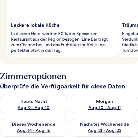
Leckere lokale Küche
Träume
In diesem Hotel werden 80 % der Speisen im
Eingehü
Restaurant aus der Region bezogen. Eine Bar trägt
Verdunk
zum Charme bei, und das Frühstücksbuffet ist ein
friedlic
perfekter Start in den Tag.
Turndow
Zimmeroptionen
Überprüfe die Verfügbarkeit für diese Daten
Überprüfe die Verfügbarkeit für heute Nacht, Aug. 9 - Aug. 10
Überprüfe die Verfügbarkeit fü
Heute Nacht
Morgen
Aug. 9 - Aug. 10
Aug. 10 - Aug. 11
Überprüfe die Verfügbarkeit für dieses Wochenende, Aug. 14 -
Überprüfe die Verfügbarkeit f
Dieses Wochenende
Nächstes Wochenende
Aug. 14 - Aug. 16
Aug. 21 - Aug. 23