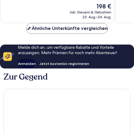
Außergewöhnlich,
Außerge
Der
198 €
1.008
893
Preis
Bewertungen
Bewert
inkl. Steuern & Gebühren
beträgt
23. Aug.–24. Aug.
198 €
Ähnliche Unterkünfte vergleichen
Melde dich an, um verfügbare Rabatte und Vorteile
anzuzeigen. Mehr Prämien für noch mehr Abenteuer!
Anmelden
Jetzt kostenlos registrieren
Zur Gegend