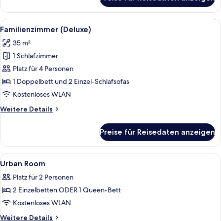
Deluxe
2
Room,
Twin
1
Alle
Ein Hotelzimmer mit Bett, einer Couc
5
Beds
Double
Familienzimmer (Deluxe)
Fotos
or
anzeigen
35 m²
2
für
Twin
1 Schlafzimmer
Familienzimmer
Beds
(Deluxe)
Platz für 4 Personen
anzeigen
1 Doppelbett und 2 Einzel-Schlafsofas
Kostenloses WLAN
Weitere
Weitere Details
Details
für
Preise für Reisedaten anzeigen
Familienzimmer
(Deluxe)
Alle
Daunenbettdecken, Minibar, Zimmersaf
4
Urban Room
Fotos
Platz für 2 Personen
für
2 Einzelbetten ODER 1 Queen-Bett
Urban
Room
Kostenloses WLAN
anzeigen
Weitere
Weitere Details