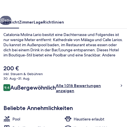
rück
Weiter
45+
Übersicht
Zimmer
Lage
Richtlinien
Catalonia Molina Lario besitzt eine Dachterrasse und Folgendes ist
nur wenige Meter entfernt: Kathedrale von Málaga und Calle Larios.
Du kannst im Außenpool baden, im Restaurant etwas essen oder
dich bei einem Drink in der Bar/Lounge entspannen. Dieses Hotel
im Boutique-Stil bietet eine Poolbar und eine Snackbar. Andere
Reisende lieben das hilfsbereite Personal und die Bar. Die
öffentlichen Verkehrsmittel sind nur einen kurzen Fußmarsch
Der
200 €
entfernt: Zur Metrostation La Marina sind es 2 Minuten und zur
aktuelle
inkl. Steuern & Gebühren
Metrostation La Malagueta 11 Minuten.
Preis
30. Aug.–31. Aug.
Restaurant
beträgt
Bewertungen
Alle 1.016 Bewertungen
Außergewöhnlich
200 €.
9,4
9,4 von 10.
anzeigen
Beliebte Annehmlichkeiten
Pool
Haustiere erlaubt