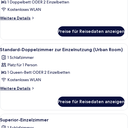
Einzelzimmer,
1 Doppelbett ODER 2 Einzelbetten
1
Kostenloses WLAN
Doppelbett
Weitere
Weitere Details
oder
Details
2
für
Preise für Reisedaten anzeigen
Deluxe-
Einzelbetten
Einzelzimmer,
anzeigen
1
Alle
Ein Hotelzimmer mit einem Bett, einem
4
Doppelbett
Standard-Doppelzimmer zur Einzelnutzung (Urban Room)
Fotos
oder
1 Schlafzimmer
2
für
Einzelbetten
Platz für 1 Person
Standard-
Doppelzimmer
1 Queen-Bett ODER 2 Einzelbetten
zur
Kostenloses WLAN
Einzelnutzung
Weitere
Weitere Details
(Urban
Details
Room)
für
Preise für Reisedaten anzeigen
Standard-
anzeigen
Doppelzimmer
zur
Alle
Daunenbettdecken, Minibar, Zimmersaf
6
Einzelnutzung
Superior-Einzelzimmer
Fotos
(Urban
1 Schlafzimmer