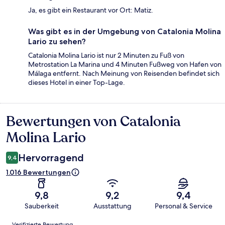
Ja, es gibt ein Restaurant vor Ort: Matiz.
Was gibt es in der Umgebung von Catalonia Molina
Lario zu sehen?
Catalonia Molina Lario ist nur 2 Minuten zu Fuß von
Metrostation La Marina und 4 Minuten Fußweg von Hafen von
Málaga entfernt. Nach Meinung von Reisenden befindet sich
dieses Hotel in einer Top-Lage.
Bewertungen von Catalonia
Bewertungen
Molina Lario
Hervorragend
9,4
1.016 Bewertungen
9,8
9,2
9,4
Sauberkeit
Ausstattung
Personal & Service
Bewertungen
Verifizierte Bewertung