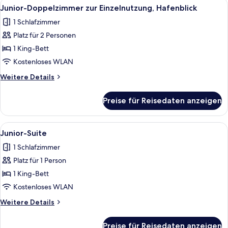
Alle
Daunenbettdecken, Minibar, Zimmersaf
5
Junior-Doppelzimmer zur Einzelnutzung, Hafenblick
Fotos
1 Schlafzimmer
für
Platz für 2 Personen
Junior-
Doppelzimmer
1 King-Bett
zur
Kostenloses WLAN
Einzelnutzung,
Weitere
Weitere Details
Hafenblick
Details
anzeigen
für
Preise für Reisedaten anzeigen
Junior-
Doppelzimmer
zur
Alle
Daunenbettdecken, Minibar, Zimmersaf
5
Einzelnutzung,
Junior-Suite
Fotos
Hafenblick
1 Schlafzimmer
für
Platz für 1 Person
Junior-
Suite
1 King-Bett
anzeigen
Kostenloses WLAN
Weitere
Weitere Details
Details
für
Preise für Reisedaten anzeigen