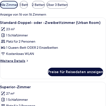
Verfügbare
Alle Zimmer
1 Bett
2 Betten
Über 3 Betten
Filter
für
Anzeige von 16 von 16 Zimmern
Zimmer
Alle
Ein Hotelzimmer mit einem Bett, einem
4
Standard-Doppel- oder -Zweibettzimmer (Urban Room)
Fotos
23 m²
für
1 Schlafzimmer
Standard-
Doppel-
Platz für 2 Personen
oder
1 Queen-Bett ODER 2 Einzelbetten
-
Kostenloses WLAN
Zweibettzimmer
Weitere
Weitere Details
(Urban
Details
Room)
für
Preise für Reisedaten anzeigen
Standard-
anzeigen
Doppel-
oder
Alle
Daunenbettdecken, Minibar, Zimmersaf
6
-
Superior-Zimmer
Fotos
Zweibettzimmer
27 m²
(Urban
für
Room)
1 Schlafzimmer
Superior-
Platz für 2 Personen