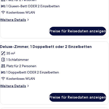
Zimmer
anzeigen
1 Queen-Bett ODER 2 Einzelbetten
Kostenloses WLAN
Weitere
Weitere Details
Details
für
Preise für Reisedaten anzeigen
Superior-
Zimmer
Alle
Ein Hotelzimmer mit Bett, Sofa, klein
5
Deluxe-Zimmer, 1 Doppelbett oder 2 Einzelbetten
Fotos
35 m²
für
1 Schlafzimmer
Deluxe-
Zimmer,
Platz für 2 Personen
1
1 Doppelbett ODER 2 Einzelbetten
Doppelbett
Kostenloses WLAN
oder
Weitere
Weitere Details
2
Details
Einzelbetten
für
Preise für Reisedaten anzeigen
Deluxe-
anzeigen
Zimmer,
1