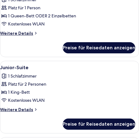
Room)
für
Platz für 1 Person
Superior-
Einzelzimmer
1 Queen-Bett ODER 2 Einzelbetten
anzeigen
Kostenloses WLAN
Weitere
Weitere Details
Details
für
Preise für Reisedaten anzeigen
Superior-
Einzelzimmer
Alle
Daunenbettdecken, Minibar, Zimmersaf
5
Junior-Suite
Fotos
1 Schlafzimmer
für
Platz für 2 Personen
Junior-
Suite
1 King-Bett
anzeigen
Kostenloses WLAN
Weitere
Weitere Details
Details
für
Preise für Reisedaten anzeigen
Junior-
Suite