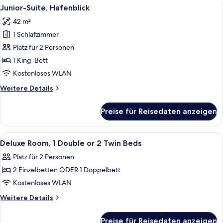
Alle
Daunenbettdecken, Minibar, Zimmersaf
5
Doppelbett
Junior-Suite, Hafenblick
Fotos
oder
42 m²
2
für
Einzelbetten
1 Schlafzimmer
Junior-
Suite,
Platz für 2 Personen
Hafenblick
1 King-Bett
anzeigen
Kostenloses WLAN
Weitere
Weitere Details
Details
für
Preise für Reisedaten anzeigen
Junior-
Suite,
Hafenblick
Alle
Ein Hotelzimmer mit einem Bett, einem
5
Deluxe Room, 1 Double or 2 Twin Beds
Fotos
Platz für 2 Personen
für
2 Einzelbetten ODER 1 Doppelbett
Deluxe
Room,
Kostenloses WLAN
1
Weitere
Weitere Details
Double
Details
für
or
Preise für Reisedaten anzeigen