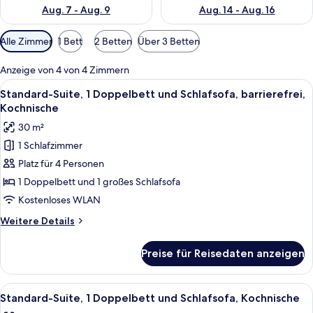
Aug. 7 - Aug. 9
Aug. 14 - Aug. 16
Verfügbare
Alle Zimmer
1 Bett
2 Betten
Über 3 Betten
Filter
für
Anzeige von 4 von 4 Zimmern
Zimmer
Alle
Ein modernes Hotelzimmer mit einem g
12
Standard-Suite, 1 Doppelbett und Schlafsofa, barrierefrei,
Fotos
Kochnische
für
30 m²
Standard-
1 Schlafzimmer
Suite,
Platz für 4 Personen
1 Doppelbett
und
1 Doppelbett und 1 großes Schlafsofa
Schlafsofa,
Kostenloses WLAN
barrierefrei,
Weitere
Weitere Details
Kochnische
Details
anzeigen
für
Preise für Reisedaten anzeigen
Standard-
Suite,
1 Doppelbett
Alle
Allergikerbettwaren, Zimmersafe, Sch
15
und
Standard-Suite, 1 Doppelbett und Schlafsofa, Kochnische
Fotos
Schlafsofa,