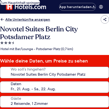
Zum Hauptinhalt springen
App herunterladen
Alle Unterkünfte anzeigen
Novotel Suites Berlin City
Potsdamer Platz
3.5-
Sterne-
Hotel mit Bar/Lounge - Potsdamer Platz (0,7 km)
Unterkunft
Wähle deine Daten, um Preise zu sehen
Wo soll’s hingehen?
Daten
Gäste