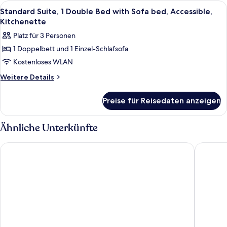
Mehrere
Alle
Ein modernes Hotelzimmer mit einem g
14
Betten,
Standard Suite, 1 Double Bed with Sofa bed, Accessible,
Fotos
Kochnische
Kitchenette
für
Platz für 3 Personen
Standard
1 Doppelbett und 1 Einzel-Schlafsofa
Suite,
Kostenloses WLAN
1
Double
Weitere
Weitere Details
Details
Bed
für
with
Preise für Reisedaten anzeigen
Standard
Sofa
Suite,
bed,
1
Ähnliche Unterkünfte
Double
Accessible,
Bed
Kitchenette
aletto Hotel Potsdamer Platz
Hotel Ber
with
anzeigen
Sofa
bed,
Accessible,
Kitchenette