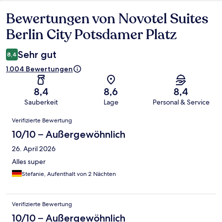
Bewertungen von Novotel Suites
Bewertungen
Berlin City Potsdamer Platz
Sehr gut
8,4
1.004 Bewertungen
8,4
8,6
8,4
Sauberkeit
Lage
Personal & Service
Bewertungen
Verifizierte Bewertung
10/10 – Außergewöhnlich
26. April 2026
Alles super
Stefanie, Aufenthalt von 2 Nächten
Verifizierte Bewertung
10/10 – Außergewöhnlich