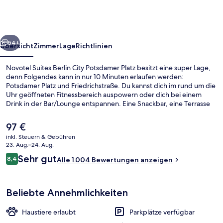
City
Potsdamer
Platz
rück
Weiter
54+
Übersicht
Zimmer
Lage
Richtlinien
Novotel Suites Berlin City Potsdamer Platz besitzt eine super Lage,
denn Folgendes kann in nur 10 Minuten erlaufen werden:
Potsdamer Platz und Friedrichstraße. Du kannst dich im rund um die
Uhr geöffneten Fitnessbereich auspowern oder dich bei einem
Drink in der Bar/Lounge entspannen. Eine Snackbar, eine Terrasse
und ein Garten gehören zu den weiteren Highlights. Andere
Reisende lieben das hilfsbereite Personal. Die Unterkunft ist nur
Der
97 €
einen kurzen Fußmarsch von den öffentlichen Verkehrsmitteln
aktuelle
inkl. Steuern & Gebühren
entfernt: Bis zur U-Bahn sind es wenige Schritte (S-Bahnhof
Preis
23. Aug.–24. Aug.
Anhalter Bahnhof) bzw. 8 Minuten (U-Bahnhof
Tägliches Frühstücksbuffet gegen Ge
beträgt
Bewertungen
Kochstraße/Checkpoint Charlie).
Sehr gut
8,4
Alle 1.004 Bewertungen anzeigen
97 €.
8,4 von 10.
Beliebte Annehmlichkeiten
Haustiere erlaubt
Parkplätze verfügbar