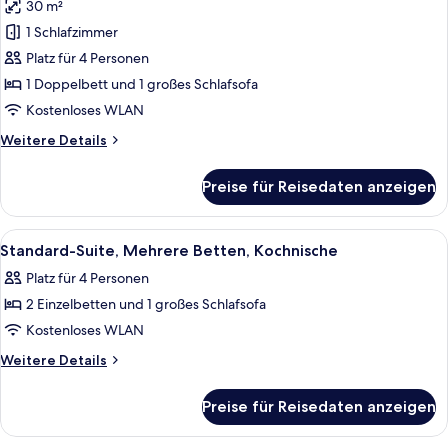
30 m²
barrierefrei,
für
Kochnische
1 Schlafzimmer
Standard-
Suite,
Platz für 4 Personen
1 Doppelbett
1 Doppelbett und 1 großes Schlafsofa
und
Kostenloses WLAN
Schlafsofa,
Weitere
Weitere Details
Kochnische
Details
anzeigen
für
Preise für Reisedaten anzeigen
Standard-
Suite,
1 Doppelbett
Alle
Ein Hotelzimmer mit zwei Betten, ein
11
und
Standard-Suite, Mehrere Betten, Kochnische
Fotos
Schlafsofa,
Platz für 4 Personen
Kochnische
für
2 Einzelbetten und 1 großes Schlafsofa
Standard-
Suite,
Kostenloses WLAN
Mehrere
Weitere
Weitere Details
Betten,
Details
für
Kochnische
Preise für Reisedaten anzeigen
Standard-
anzeigen
Suite,