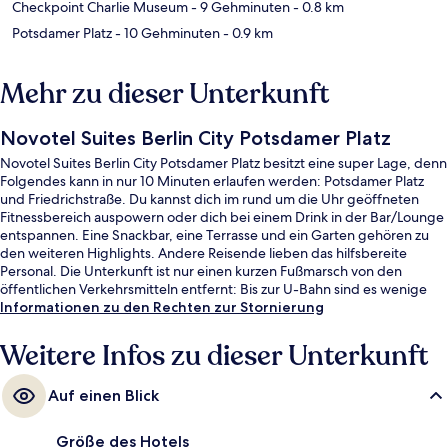
Checkpoint Charlie Museum
- 9 Gehminuten
- 0.8 km
Potsdamer Platz
- 10 Gehminuten
- 0.9 km
Mehr zu dieser Unterkunft
Novotel Suites Berlin City Potsdamer Platz
Novotel Suites Berlin City Potsdamer Platz besitzt eine super Lage, denn
Folgendes kann in nur 10 Minuten erlaufen werden: Potsdamer Platz
und Friedrichstraße. Du kannst dich im rund um die Uhr geöffneten
Fitnessbereich auspowern oder dich bei einem Drink in der Bar/Lounge
entspannen. Eine Snackbar, eine Terrasse und ein Garten gehören zu
den weiteren Highlights. Andere Reisende lieben das hilfsbereite
Personal. Die Unterkunft ist nur einen kurzen Fußmarsch von den
öffentlichen Verkehrsmitteln entfernt: Bis zur U-Bahn sind es wenige
Schritte (S-Bahnhof Anhalter Bahnhof) bzw. 8 Minuten (U-Bahnhof
Informationen zu den Rechten zur Stornierung
Kochstraße/Checkpoint Charlie).
Weitere Infos zu dieser Unterkunft
Auf einen Blick
Größe des Hotels