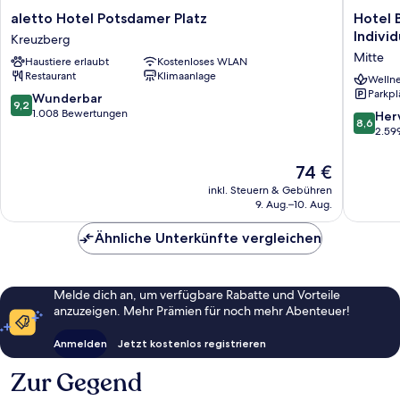
aletto
Hotel
aletto Hotel Potsdamer Platz
Hotel 
Hotel
Berlin,
Individ
Kreuzberg
Potsdamer
Berlin,
Mitte
Haustiere erlaubt
Kostenloses WLAN
Platz
a
Restaurant
Klimaanlage
Kreuzberg
membe
Wellne
Parkpl
of
9.2
Wunderbar
9,2
Radisso
von
1.008 Bewertungen
8.6
Her
8,6
Individu
10,
von
2.59
Mitte
Wunderbar,
10,
1.008
Hervorr
Der
74 €
Bewertungen
2.599
Preis
inkl. Steuern & Gebühren
Bewert
beträgt
9. Aug.–10. Aug.
74 €
Ähnliche Unterkünfte vergleichen
Melde dich an, um verfügbare Rabatte und Vorteile
anzuzeigen. Mehr Prämien für noch mehr Abenteuer!
Anmelden
Jetzt kostenlos registrieren
Zur Gegend