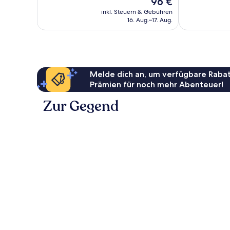
96 €
Hervorragend,
Sehr
Preis
1.015
gut,
inkl. Steuern & Gebühren
beträgt
16. Aug.–17. Aug.
Bewertungen
1.443
96 €
Bewertungen
Melde dich an, um verfügbare Rabat
Prämien für noch mehr Abenteuer!
Zur Gegend