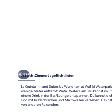
Suites
by
Wyndham
at
WaTiki
Waterpark
47+
Übersicht
Zimmer
Lage
Richtlinien
La Quinta Inn and Suites by Wyndham at WaTiki Waterpark 
wenige Meter entfernt: Watiki Water Park. Du kannst im S
einem Drink in der Bar/Lounge entspannen. Du kannst dich
sind mit Kühlschränken und Mikrowellen versehen. Das hil
von anderen Reisenden.