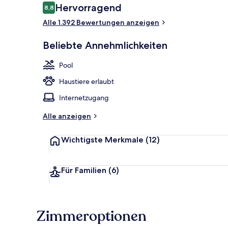
Bewertungen
Hervorragend
8,8
8,8 von 10.
Alle 1.392 Bewertungen anzeigen
Blick auf den
Beliebte Annehmlichkeiten
Pool
Haustiere erlaubt
Internetzugang
Alle anzeigen
Wichtigste Merkmale
(12)
Für Familien
(6)
Zimmeroptionen