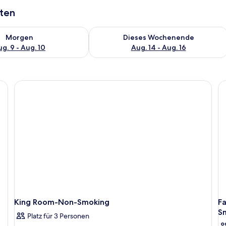
aten
 - Aug. 9.
 Verfügbarkeit für morgen, Aug. 9 - Aug. 10.
Überprüfe die Verfügbarkeit für dies
Morgen
Dieses Wochenende
g. 9 - Aug. 10
Aug. 14 - Aug. 16
King Room-Non-Smoking
F
S
Platz für 3 Personen