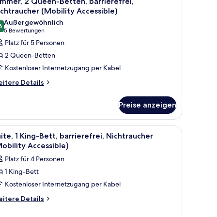
mmer, 2 Queen-Betten, barrierefrei,
otos
chtraucher (Mobility Accessible)
ür
Außergewöhnlich
6
immer,
9,6 von 10
(5
5 Bewertungen
 Queen-
Bewertungen)
Platz für 5 Personen
etten,
2 Queen-Betten
rrierefrei,
Kostenloser Internetzugang per Kabel
ichtraucher
itere
itere Details
Mobility
tails
ccessible)
r
Preise anzeigen
nzeigen
mmer,
Queen-
tten,
angefarbenen Sessel und einem Fenster mit Vorhängen.
chbecken, einem großen Spiegel und einer Tür.
le
Ein Hotelzimmer mit einem großen Bett, einem
2
rrierefrei,
ite, 1 King-Bett, barrierefrei, Nichtraucher
otos
chtraucher
obility Accessible)
obility
ür
Platz für 4 Personen
cessible)
ite,
1 King-Bett
King-
Kostenloser Internetzugang per Kabel
ett,
rrierefrei,
itere
itere Details
tails
ichtraucher
r