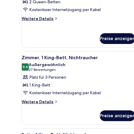
2 Queen-Betten
Kostenloser Internetzugang per Kabel
Weitere
Weitere Details
Details
für
2
Preise anzeige
Queen
Beds
Room,
Alle
Ein Hotelzimmer mit einem gro
Non-
6
Zimmer, 1 King-Bett, Nichtraucher
Fotos
Smoking
Außergewöhnlich
für
9,4
9,4 von 10
(27
27 Bewertungen
Zimmer,
Bewertungen)
Platz für 3 Personen
1 King-
1 King-Bett
Bett,
Kostenloser Internetzugang per Kabel
Nichtraucher
Weitere
anzeigen
Weitere Details
Details
für
Preise anzeige
Zimmer,
1 King-
Bett,
Alle
Ein Hotelzimmer mit einem gro
3
Nichtraucher