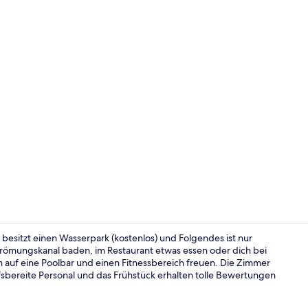
Hochwertige 
besitzt einen Wasserpark (kostenlos) und Folgendes ist nur
trömungskanal baden, im Restaurant etwas essen oder dich bei
 auf eine Poolbar und einen Fitnessbereich freuen. Die Zimmer
Speisen
fsbereite Personal und das Frühstück erhalten tolle Bewertungen