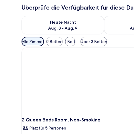
Überprüfe die Verfügbarkeit für diese D
Überprüfe die Verfügbarkeit für heute Nacht, Aug. 8
Überprüfe die
Heute Nacht
Aug. 8 - Aug. 9
Au
Verfügbare
Alle Zimmer
2 Betten
1 Bett
Über 3 Betten
Filter
für
Zimmer
2 Queen Beds Room, Non-Smoking
Platz für 5 Personen