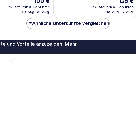
100 €
126 €
Wunderbar,
Preis
Preis
2.164
inkl. Steuern & Gebühren
inkl. Steuern & Gebühren
beträgt
beträgt
30. Aug.–31. Aug.
16. Aug.–17. Aug.
Bewertungen
100 €
126 €
Ähnliche Unterkünfte vergleichen
te und Vorteile anzuzeigen. Mehr