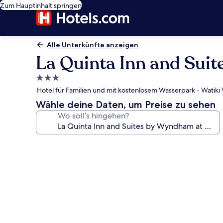
Zum Hauptinhalt springen
Alle Unterkünfte anzeigen
La Quinta Inn and Sui
3.0-
Sterne-
Hotel für Familien und mit kostenlosem Wasserpark - Watiki 
Unterkunft
Wähle deine Daten, um Preise zu sehen
Wo soll’s hingehen?
Fotogalerie
von
La
Quinta
Inn
and