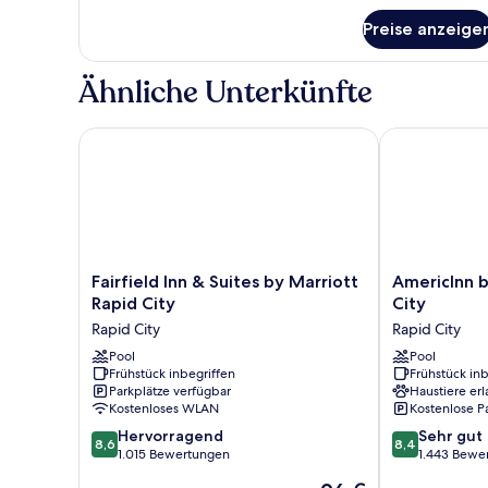
anzeigen
für
Preise anzeige
Zimmer,
1 King-
Bett,
Ähnliche Unterkünfte
barrierefrei,
Nichtraucher
Fairfield Inn & Suites by Marriott Rapid City
AmericInn by
Fairfield
AmericInn
Fairfield Inn & Suites by Marriott
AmericInn 
Inn
by
Rapid City
City
&
Wyndham
Rapid City
Rapid City
Suites
Rapid
by
Pool
City
Pool
Frühstück inbegriffen
Frühstück inb
Marriott
Rapid
Parkplätze verfügbar
Haustiere erl
Rapid
City
Kostenloses WLAN
Kostenlose P
City
8.6
8.4
Rapid
Hervorragend
Sehr gut
8,6
8,4
von
von
City
1.015 Bewertungen
1.443 Bewe
10,
10,
Der