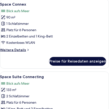
Alle
Ein modernes Hotelzimmer mit einem g
6
Space Connex
Fotos
Blick aufs Meer
für
90 m²
Space
Connex
1 Schlafzimmer
anzeigen
Platz für 6 Personen
2 Einzelbetten und 1 King-Bett
Kostenloses WLAN
Weitere
Weitere Details
Details
für
Preise für Reisedaten anzeigen
Space
Connex
Alle
Ein modernes Hotelzimmer mit einem g
8
Space Suite Connecting
Fotos
Blick aufs Meer
für
133 m²
Space
Suite
2 Schlafzimmer
Connecting
Platz für 6 Personen
anzeigen
1 King-Bett und 2 Einzelbetten