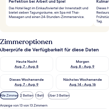
Perfektion bei Arbeit und Spiel
Kulinar
Das Hotel liegt im Einkaufsviertel der Innenstadt und
Dieses 
bietet sieben Tagungsräume, ein Spa mit Thai-
Restaur
Massagen und einen 24-Stunden-Zimmerservice.
Frühstüc
Tag.
Zimmeroptionen
Überprüfe die Verfügbarkeit für diese Daten
Überprüfe die Verfügbarkeit für heute Nacht, Aug. 7 - Aug. 8.
Überprüfe die Verfügbarkeit f
Heute Nacht
Morgen
Aug. 7 - Aug. 8
Aug. 8 - Aug. 9
Überprüfe die Verfügbarkeit für dieses Wochenende, Aug. 7 - 
Überprüfe die Verfügbarkeit f
Dieses Wochenende
Nächstes Wochenende
Aug. 7 - Aug. 9
Aug. 14 - Aug. 16
Verfügbare
Alle Zimmer
2 Betten
1 Bett
Über 3 Betten
Filter
für
Anzeige von 13 von 13 Zimmern