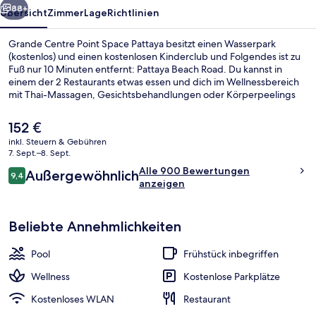
88+
Übersicht
Zimmer
Lage
Richtlinien
Grande Centre Point Space Pattaya besitzt einen Wasserpark
(kostenlos) und einen kostenlosen Kinderclub und Folgendes ist zu
Fuß nur 10 Minuten entfernt: Pattaya Beach Road. Du kannst in
einem der 2 Restaurants etwas essen und dich im Wellnessbereich
mit Thai-Massagen, Gesichtsbehandlungen oder Körperpeelings
verwöhnen lassen. Dieses Hotel im luxuriösen Stil bietet als weitere
Highlights einen Außenpool, einen Fitnessbereich sowie ein
Der
152 €
Dampfbad. Andere Reisende lieben das hilfsbereite Personal und
aktuelle
inkl. Steuern & Gebühren
das familienfreundliche Angebot.
Preis
7. Sept.–8. Sept.
Gebäudedesign
beträgt
Bewertungen
Alle 900 Bewertungen
Außergewöhnlich
152 €.
9,4
9,4 von 10.
anzeigen
Beliebte Annehmlichkeiten
Pool
Frühstück inbegriffen
Wellness
Kostenlose Parkplätze
Kostenloses WLAN
Restaurant