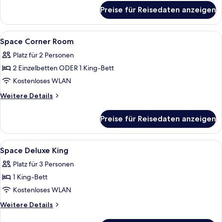
für
Preise für Reisedaten anzeigen
Space
Suite
Alle
Minibar, Zimmersafe, Schreibtisch, V
6
Space Corner Room
Fotos
Platz für 2 Personen
für
2 Einzelbetten ODER 1 King-Bett
Space
Corner
Kostenloses WLAN
Room
Weitere
Weitere Details
anzeigen
Details
für
Preise für Reisedaten anzeigen
Space
Corner
Room
Alle
Minibar, Zimmersafe, Schreibtisch, V
4
Space Deluxe King
Fotos
Platz für 3 Personen
für
1 King-Bett
Space
Deluxe
Kostenloses WLAN
King
Weitere
Weitere Details
anzeigen
Details
für