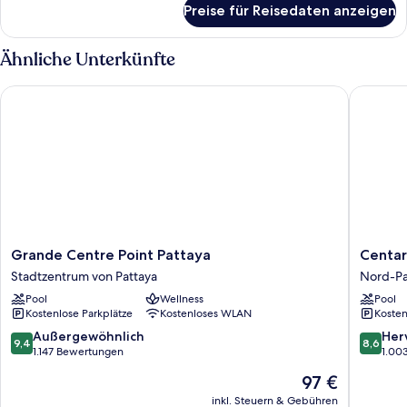
Preise für Reisedaten anzeigen
Space
Deluxe
King
Ähnliche Unterkünfte
Grande Centre Point Pattaya
Centara 
Grande
Centara
Grande Centre Point Pattaya
Centar
Centre
Grand
Stadtzentrum von Pattaya
Nord-Pa
Point
Mirage
Pool
Wellness
Pool
Pattaya
Beach
Kostenlose Parkplätze
Kostenloses WLAN
Kosten
Stadtzentrum
Resort
von
Pattaya
9.4
8.6
Außergewöhnlich
Her
9,4
8,6
Pattaya
Nord-
von
von
1.147 Bewertungen
1.00
Pattaya
10,
10,
Der
97 €
Außergewöhnlich,
Hervorr
Preis
1.147
1.003
inkl. Steuern & Gebühren