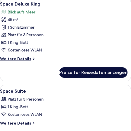
Alle
7
Onsen
Space Deluxe King
Fotos
Access
Blick aufs Meer
für
45 m²
Space
Deluxe
1 Schlafzimmer
King
Platz für 3 Personen
anzeigen
1 King-Bett
Kostenloses WLAN
Weitere
Weitere Details
Details
für
Preise für Reisedaten anzeigen
Space
Deluxe
King
Alle
Minibar, Zimmersafe, Schreibtisch, V
4
Space Suite
Fotos
Platz für 3 Personen
für
1 King-Bett
Space
Suite
Kostenloses WLAN
anzeigen
Weitere
Weitere Details
Details