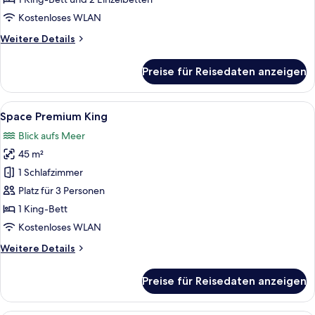
Kostenloses WLAN
Weitere
Weitere Details
Details
für
Preise für Reisedaten anzeigen
Space
Suite
Connecting
Alle
Ein modernes Hotelzimmer mit einem gr
7
Space Premium King
Fotos
Blick aufs Meer
für
45 m²
Space
Premium
1 Schlafzimmer
King
Platz für 3 Personen
anzeigen
1 King-Bett
Kostenloses WLAN
Weitere
Weitere Details
Details
für
Preise für Reisedaten anzeigen
Space
Premium
King