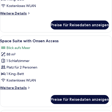
Access
Kostenloses WLAN
anzeigen
Weitere
Weitere Details
Details
für
Preise für Reisedaten anzeigen
Space
Premium
with
Alle
Ein modernes Wohnzimmer mit einer gr
6
Onsen
Space Suite with Onsen Access
Fotos
Access
Blick aufs Meer
für
88 m²
Space
Suite
1 Schlafzimmer
with
Platz für 2 Personen
Onsen
1 King-Bett
Access
Kostenloses WLAN
anzeigen
Weitere
Weitere Details
Details
für
Preise für Reisedaten anzeigen
Space
Suite
with
Ein modernes Hotelzimmer mit einem g