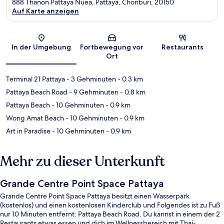
888 Thanon Pattaya Nuea, Pattaya, Chonburi, 20150
Auf Karte anzeigen
Karte
In der Umgebung
Fortbewegung vor
Restaurants
Ort
Terminal 21 Pattaya
- 3 Gehminuten
- 0.3 km
Pattaya Beach Road
- 9 Gehminuten
- 0.8 km
Pattaya Beach
- 10 Gehminuten
- 0.9 km
Wong Amat Beach
- 10 Gehminuten
- 0.9 km
Art in Paradise
- 10 Gehminuten
- 0.9 km
Mehr zu dieser Unterkunft
Grande Centre Point Space Pattaya
Grande Centre Point Space Pattaya besitzt einen Wasserpark
(kostenlos) und einen kostenlosen Kinderclub und Folgendes ist zu Fuß
nur 10 Minuten entfernt: Pattaya Beach Road. Du kannst in einem der 2
Restaurants etwas essen und dich im Wellnessbereich mit Thai-