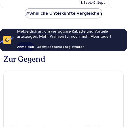
beträgt
1. Sept.–2. Sept.
Bewertungen
Bewert
97 €
Ähnliche Unterkünfte vergleichen
Melde dich an, um verfügbare Rabatte und Vorteile
anzuzeigen. Mehr Prämien für noch mehr Abenteuer!
Anmelden
Jetzt kostenlos registrieren
Zur Gegend