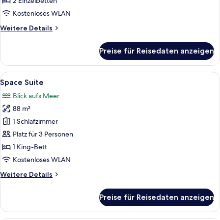
2 Einzelbetten
Kostenloses WLAN
Weitere
Weitere Details
Details
für
Preise für Reisedaten anzeigen
Space
Premium
Twin
Alle
Ein modernes Wohnzimmer mit einer gr
6
Space Suite
Fotos
Blick aufs Meer
für
88 m²
Space
Suite
1 Schlafzimmer
anzeigen
Platz für 3 Personen
1 King-Bett
Kostenloses WLAN
Weitere
Weitere Details
Details
für
Preise für Reisedaten anzeigen
Space
Suite