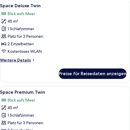
Zimmer
Alle
Ein modernes Hotelzimmer mit zwei Be
7
Space Deluxe Twin
Fotos
Blick aufs Meer
für
45 m²
Space
Deluxe
1 Schlafzimmer
Twin
Platz für 3 Personen
anzeigen
2 Einzelbetten
Kostenloses WLAN
Weitere
Weitere Details
Details
für
Preise für Reisedaten anzeigen
Space
Deluxe
Twin
Alle
Ein modernes Hotelzimmer mit einem g
7
Space Premium Twin
Fotos
Blick aufs Meer
für
45 m²
Space
Premium
1 Schlafzimmer
Twin
Platz für 3 Personen
anzeigen