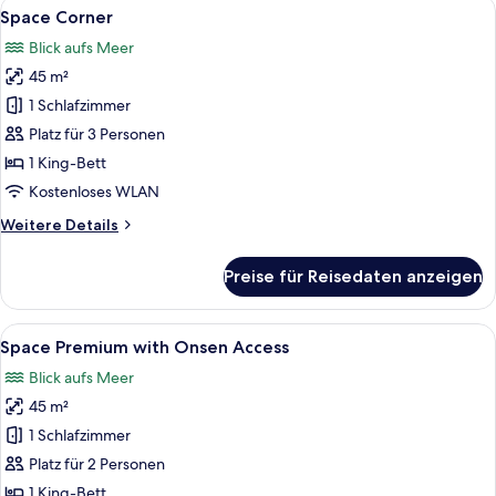
Alle
Ein modernes Hotelzimmer mit einem gr
7
Space Corner
Fotos
Blick aufs Meer
für
45 m²
Space
Corner
1 Schlafzimmer
anzeigen
Platz für 3 Personen
1 King-Bett
Kostenloses WLAN
Weitere
Weitere Details
Details
für
Preise für Reisedaten anzeigen
Space
Corner
Alle
Ein modernes Hotelzimmer mit einem gr
7
Space Premium with Onsen Access
Fotos
Blick aufs Meer
für
45 m²
Space
Premium
1 Schlafzimmer
with
Platz für 2 Personen
Onsen
1 King-Bett