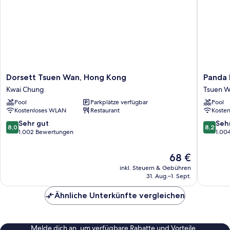
Dorsett
Panda
Dorsett Tsuen Wan, Hong Kong
Panda 
Tsuen
Hotel
Kwai Chung
Tsuen 
Wan,
Tsuen
Pool
Parkplätze verfügbar
Pool
Hong
Wan
Kostenloses WLAN
Restaurant
Koste
Kong
Kwai
8.0
8.2
Sehr gut
Seh
8,0
8,2
Chung
von
von
1.002 Bewertungen
1.00
10,
10,
Sehr
Sehr
Der
68 €
gut,
gut,
Preis
inkl. Steuern & Gebühren
1.002
1.004
beträgt
31. Aug.–1. Sept.
Bewertungen
Bewert
68 €
Ähnliche Unterkünfte vergleichen
Melde dich an, um verfügbare Rabatte und Vorteile