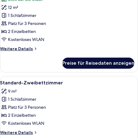
für
12 m²
Deluxe-
Zweibettzimmer
1 Schlafzimmer
anzeigen
Platz für 3 Personen
2 Einzelbetten
Kostenloses WLAN
Weitere
Weitere Details
Details
für
Preise für Reisedaten anzeigen
Deluxe-
Zweibettzimmer
Alle
Ein Hotelzimmer mit zwei Betten, ein
7
Standard-Zweibettzimmer
Fotos
9 m²
für
1 Schlafzimmer
Standard-
Zweibettzimmer
Platz für 3 Personen
anzeigen
2 Einzelbetten
Kostenloses WLAN
Weitere
Weitere Details
Details