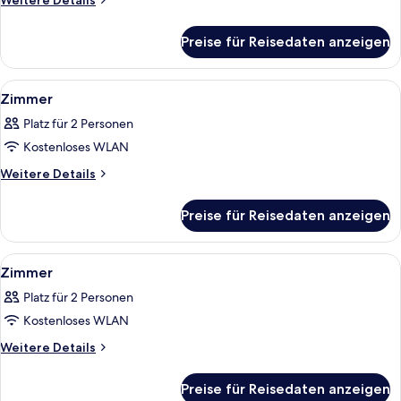
Weitere Details
Details
für
Preise für Reisedaten anzeigen
Zimmer
Alle
Ein Hotelzimmer mit Bett, Schreibtisc
18
Zimmer
Fotos
Platz für 2 Personen
für
Kostenloses WLAN
Zimmer
anzeigen
Weitere
Weitere Details
Details
für
Preise für Reisedaten anzeigen
Zimmer
Alle
Ein Hotelzimmer mit zwei Betten, eine
4
Zimmer
Fotos
Platz für 2 Personen
für
Kostenloses WLAN
Zimmer
anzeigen
Weitere
Weitere Details
Details
für
Preise für Reisedaten anzeigen
Zimmer