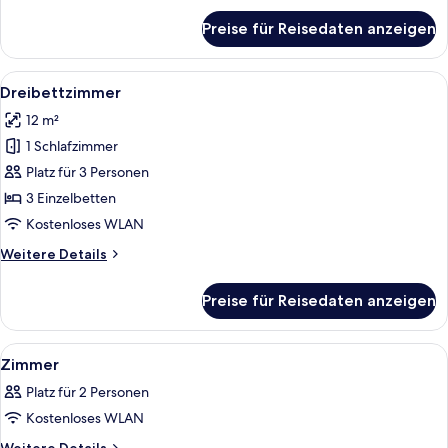
für
Preise für Reisedaten anzeigen
Standard-
Zweibettzimmer
Alle
Ein Hotelzimmer mit zwei Betten, eine
7
Dreibettzimmer
Fotos
12 m²
für
1 Schlafzimmer
Dreibettzimmer
anzeigen
Platz für 3 Personen
3 Einzelbetten
Kostenloses WLAN
Weitere
Weitere Details
Details
für
Preise für Reisedaten anzeigen
Dreibettzimmer
Alle
Ein Hotelzimmer mit zwei Betten, eine
16
Zimmer
Fotos
Platz für 2 Personen
für
Kostenloses WLAN
Zimmer
anzeigen
Weitere