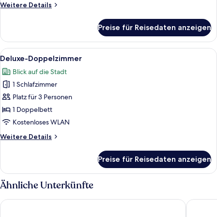
Weitere
Weitere Details
Details
für
Preise für Reisedaten anzeigen
Superior-
Doppelzimmer
Alle
Ein modernes Hotelzimmer mit einem gr
11
Deluxe-Doppelzimmer
Fotos
Blick auf die Stadt
für
1 Schlafzimmer
Deluxe-
Doppelzimmer
Platz für 3 Personen
anzeigen
1 Doppelbett
Kostenloses WLAN
Weitere
Weitere Details
Details
für
Preise für Reisedaten anzeigen
Deluxe-
Doppelzimmer
Ähnliche Unterkünfte
Dorsett Tsuen Wan, Hong Kong
Panda Ho