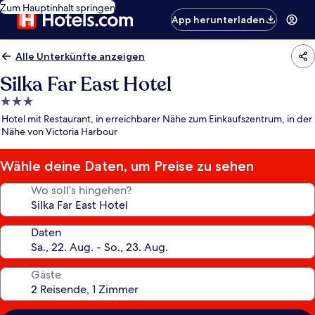
Zum Hauptinhalt springen
App herunterladen
Alle Unterkünfte anzeigen
Silka Far East Hotel
3.0-
Sterne-
Hotel mit Restaurant, in erreichbarer Nähe zum Einkaufszentrum, in der
Unterkunft
Nähe von Victoria Harbour
Wähle deine Daten, um Preise zu sehen
Wo soll’s hingehen?
Daten
Gäste