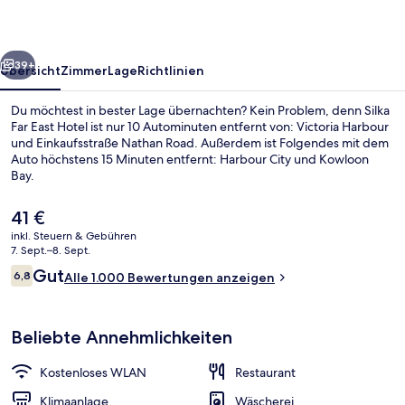
rück
Weiter
39+
Übersicht
Zimmer
Lage
Richtlinien
Du möchtest in bester Lage übernachten? Kein Problem, denn Silka
Far East Hotel ist nur 10 Autominuten entfernt von: Victoria Harbour
und Einkaufsstraße Nathan Road. Außerdem ist Folgendes mit dem
Auto höchstens 15 Minuten entfernt: Harbour City und Kowloon
Bay.
Der
41 €
aktuelle
inkl. Steuern & Gebühren
Preis
7. Sept.–8. Sept.
Eingangsbereich
beträgt
Bewertungen
Gut
6,8
Alle 1.000 Bewertungen anzeigen
41 €.
6,8 von 10.
Beliebte Annehmlichkeiten
Kostenloses WLAN
Restaurant
Klimaanlage
Wäscherei