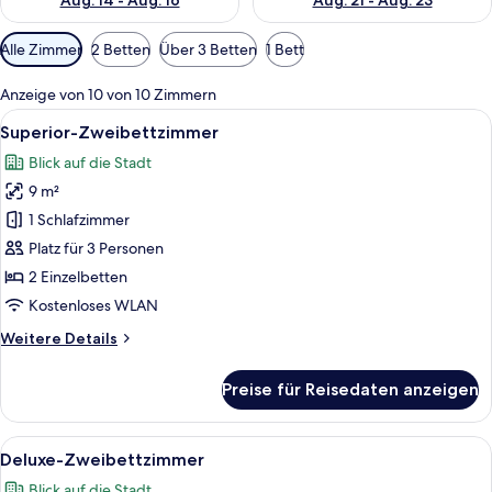
Aug. 14 - Aug. 16
Aug. 21 - Aug. 23
Verfügbare
Alle Zimmer
2 Betten
Über 3 Betten
1 Bett
Filter
für
Anzeige von 10 von 10 Zimmern
Zimmer
Alle
Ein Hotelzimmer mit zwei Betten, ein
9
Superior-Zweibettzimmer
Fotos
Blick auf die Stadt
für
9 m²
Superior-
Zweibettzimmer
1 Schlafzimmer
anzeigen
Platz für 3 Personen
2 Einzelbetten
Kostenloses WLAN
Weitere
Weitere Details
Details
für
Preise für Reisedaten anzeigen
Superior-
Zweibettzimmer
Alle
Ein Hotelzimmer mit zwei Einzelbette
10
Deluxe-Zweibettzimmer
Fotos
Blick auf die Stadt