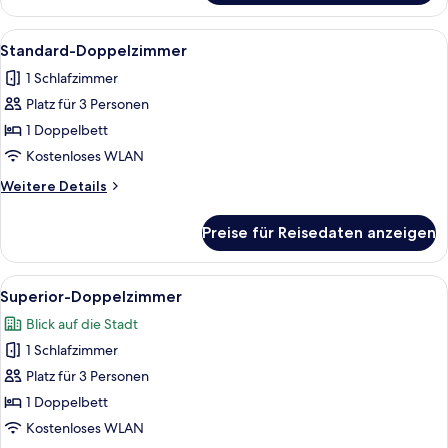
Alle
Ein kleines Hotelzimmer mit einem Ei
7
Standard-Doppelzimmer
Fotos
1 Schlafzimmer
für
Platz für 3 Personen
Standard-
Doppelzimmer
1 Doppelbett
anzeigen
Kostenloses WLAN
Weitere
Weitere Details
Details
für
Preise für Reisedaten anzeigen
Standard-
Doppelzimmer
Alle
Ein modernes Hotelzimmer mit einem gr
8
Superior-Doppelzimmer
Fotos
Blick auf die Stadt
für
1 Schlafzimmer
Superior-
Doppelzimmer
Platz für 3 Personen
anzeigen
1 Doppelbett
Kostenloses WLAN