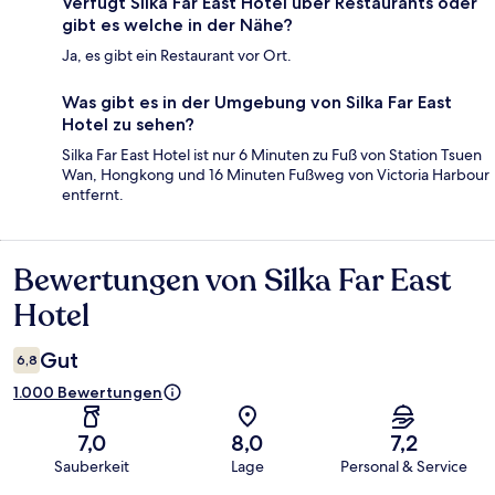
Verfügt Silka Far East Hotel über Restaurants oder
gibt es welche in der Nähe?
Ja, es gibt ein Restaurant vor Ort.
Was gibt es in der Umgebung von Silka Far East
Hotel zu sehen?
Silka Far East Hotel ist nur 6 Minuten zu Fuß von Station Tsuen
Wan, Hongkong und 16 Minuten Fußweg von Victoria Harbour
entfernt.
Bewertungen von Silka Far East
Bewertungen
Hotel
Gut
6,8
1.000 Bewertungen
7,0
8,0
7,2
Sauberkeit
Lage
Personal & Service